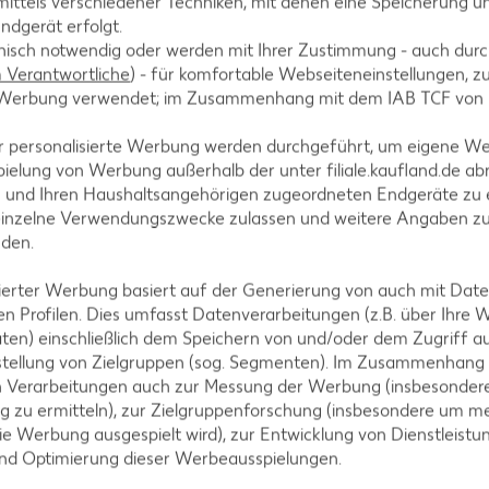
ittels verschiedener Techniken, mit denen eine Speicherung un
ndgerät erfolgt.
hnisch notwendig oder werden mit Ihrer Zustimmung - auch durch
Verantwortliche
) - für komfortable Webseiteneinstellungen, zur
te Werbung verwendet; im Zusammenhang mit dem IAB TCF von
r personalisierte Werbung werden durchgeführt, um eigene W
ielung von Werbung außerhalb der unter filiale.kaufland.de abr
n und Ihren Haushaltsangehörigen zugeordneten Endgeräte zu 
einzelne Verwendungszwecke zulassen und weitere Angaben z
nden.
isierter Werbung basiert auf der Generierung von auch mit Dat
n Profilen. Dies umfasst Datenverarbeitungen (z.B. über Ihre
ten) einschließlich dem Speichern von und/oder dem Zugriff a
stellung von Zielgruppen (sog. Segmenten). Im Zusammenhang
n Verarbeitungen auch zur Messung der Werbung (insbesondere
g zu ermitteln), zur Zielgruppenforschung (insbesondere um me
ie Werbung ausgespielt wird), zur Entwicklung von Dienstleistu
ndig bis 180 °C,
Soft-Touch-Griff, Ø 34 cm, Fu
und Optimierung dieser Werbeausspielungen.
spülmaschinengeeignet