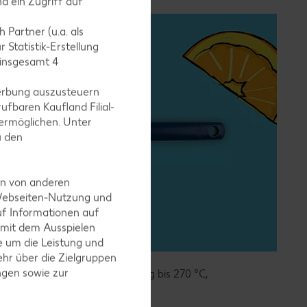
d ein Zugriff auf
 Partner (u.a. als
 Statistik-Erstellung
 insgesamt
4
erbung auszusteuern
ufbaren Kaufland Filial-
ermöglichen. Unter
u den
en von anderen
 Webseiten-Nutzung und
uf Informationen auf
 mit dem Ausspielen
 um die Leistung und
hr über die Zielgruppen
ngen sowie zur
nktionsteil temperaturbeständig bis 270 °C,