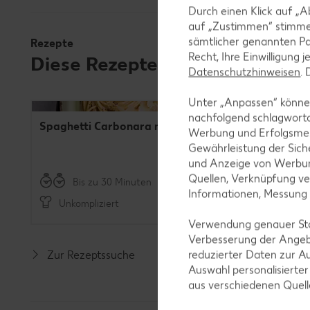
Durch einen Klick auf „A
auf „Zustimmen“ stimme
sämtlicher genannten Pa
Rezepte
Recht, Ihre Einwilligung 
Diese Rezepte sind für deine 
Datenschutzhinweisen
.
ideo
Unter „Anpassen“ können
nachfolgend schlagwort
Spaghetti Carbonara mit Sahne
Salat vo
Vegan
Werbung und Erfolgsme
Linsen u
Gewährleistung der Sich
und Anzeige von Werbun
Quellen, Verknüpfung ve
Bis zu 30 Minuten
Informationen, Messung
Unkompliziert
Unkomp
Verwendung genauer Stan
Verbesserung der Angeb
reduzierter Daten zur A
Zur Rezeptssuche
Auswahl personalisierte
aus verschiedenen Quel