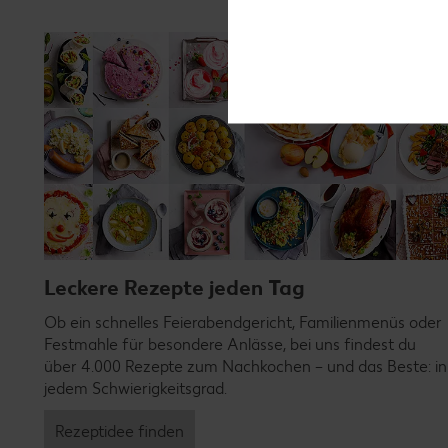
Leckere Rezepte jeden Tag
Ob ein schnelles Feierabendgericht, Familienmenüs oder
Festmahle für besondere Anlässe, bei uns findest du
über 4.000 Rezepte zum Nachkochen – und das Beste: in
jedem Schwierigkeitsgrad.
Rezeptidee finden