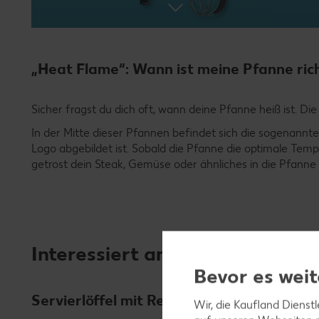
„Heat Flame“: Wann ist meine Pfanne rich
Sicher fragst du dich oft, wann deine Pfanne heiß ist. D
In der Mitte dieser Pfannen befindet sich die sogenann
Logo abgebildet ist. Sobald die Pfanne die optimale Tem
getrost dein Steak, Gemüse oder ähnliches in die Pfanne 
Interessiert an originellen Arti
Bevor es weit
Servierlöffel mit Reibe auf der Rückseite
Wir, die Kaufland Dienst