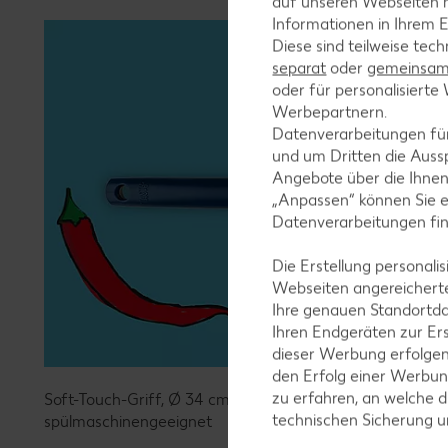
auf unseren Webseiten m
Informationen in Ihrem E
Diese sind teilweise tec
separat
oder
gemeinsam 
oder für personalisier
Werbepartnern.
Datenverarbeitungen fü
und um Dritten die Aussp
Angebote über die Ihne
„Anpassen“ können Sie 
Datenverarbeitungen fi
Die Erstellung personal
Webseiten angereicherte
Ihre genauen Standortda
Ihren Endgeräten zur Er
dieser Werbung erfolge
den Erfolg einer Werbun
zu erfahren, an welche d
Soft-Touch-Griff, Ø 34 cm, Funktionsteil temperaturbestä
technischen Sicherung 
spülmaschinengeeignet