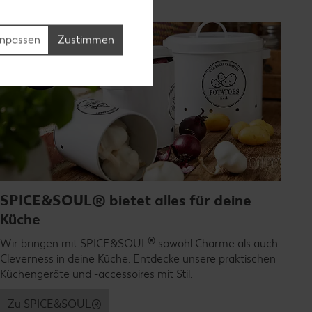
npassen
Zustimmen
SPICE&SOUL® bietet alles für deine
Küche
®
Wir bringen mit SPICE&SOUL
sowohl Charme als auch
Cleverness in deine Küche. Entdecke unsere praktischen
Küchengeräte und -accessoires mit Stil.
Zu SPICE&SOUL®