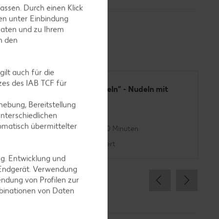
assen. Durch einen Klick
en unter Einbindung
Daten und zu Ihrem
in den
ilt auch für die
es des IAB TCF für
Tomaten
„Galaxie Nudeln“ - Nudeln mit
Ve
Rotkohl
ebung, Bereitstellung
nterschiedlichen
omatisch übermittelter
Bis zu 30 Minuten
Unkompliziert
ng. Entwicklung und
 Endgerät. Verwendung
ndung von Profilen zur
mbinationen von Daten