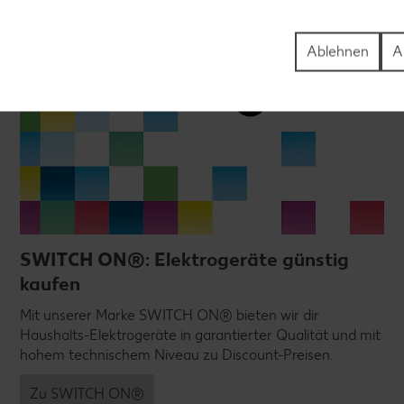
Ablehnen
A
SWITCH ON®: Elektrogeräte günstig
kaufen
Mit unserer Marke SWITCH ON® bieten wir dir
Haushalts-Elektrogeräte in garantierter Qualität und mit
hohem technischem Niveau zu Discount-Preisen.
Zu SWITCH ON®