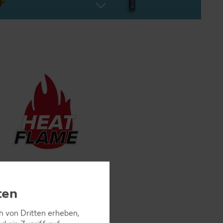
ten
hneidefuntkion
ch von Dritten erheben,