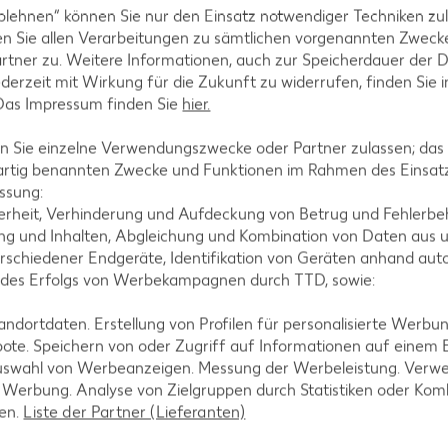
blehnen“ können Sie nur den Einsatz notwendiger Techniken zul
n Sie allen Verarbeitungen zu sämtlichen vorgenannten Zweck
rtner zu. Weitere Informationen, auch zur Speicherdauer der 
jederzeit mit Wirkung für die Zukunft zu widerrufen, finden Sie 
Küchenhelfer von TASTY perfekt
 Das Impressum finden Sie
hier.
 Sie einzelne Verwendungszwecke oder Partner zulassen; das g
artig benannten Zwecke und Funktionen im Rahmen des Einsatz
n Möhrenspaghetti mit
Würzige Reispfanne mit 
Vegan
ssung:
nd Haselnüssen
und Kichererbsen
erheit, Verhinderung und Aufdeckung von Betrug und Fehlerbeh
g und Inhalten, Abgleichung und Kombination von Daten aus u
rschiedener Endgeräte, Identifikation von Geräten anhand aut
Bis zu 60 Minuten
Bis zu 30 Minuten
 des Erfolgs von Werbekampagnen durch TTD, sowie:
liziert
Unkompliziert
dortdaten. Erstellung von Profilen für personalisierte Werbu
ote. Speichern von oder Zugriff auf Informationen auf einem
uswahl von Werbeanzeigen. Messung der Werbeleistung. Verwe
r Werbung. Analyse von Zielgruppen durch Statistiken oder Ko
len.
Liste der Partner (Lieferanten)