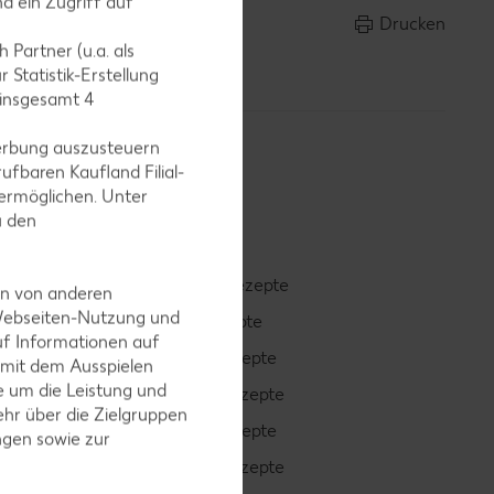
d ein Zugriff auf
Drucken
 Partner (u.a. als
 Statistik-Erstellung
 insgesamt
4
erbung auszusteuern
ufbaren Kaufland Filial-
ermöglichen. Unter
u den
Smoothie-Rezepte
en von anderen
 Webseiten-Nutzung und
Bowle-Rezepte
uf Informationen auf
Cocktail-Rezepte
 mit dem Ausspielen
 um die Leistung und
Avocado-Rezepte
hr über die Zielgruppen
Erdbeer-Rezepte
ngen sowie zur
Blaubeer-Rezepte