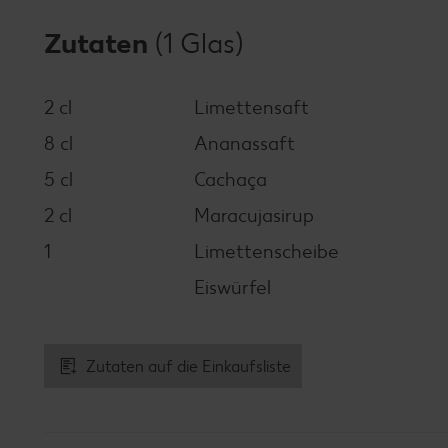
Zutaten
(1 Glas)
2 cl
Limettensaft
8 cl
Ananassaft
5 cl
Cachaça
2 cl
Maracujasirup
1
Limettenscheibe
Eiswürfel
Zutaten auf die Einkaufsliste