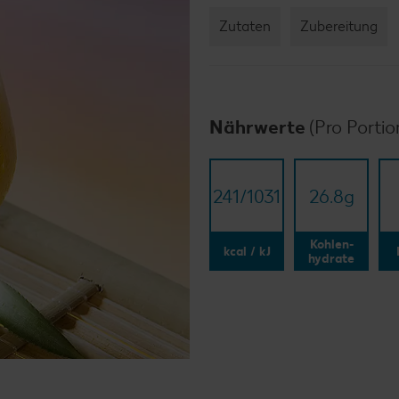
Zutaten
Zubereitung
Nährwerte
(Pro Portio
241/​1031
26.8
g
Kohlen-
kcal / kJ
hydrate