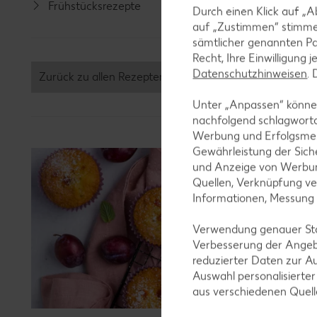
Frühstücksrezepte
Grill-Re
Durch einen Klick auf „A
auf „Zustimmen“ stimme
sämtlicher genannten Pa
Recht, Ihre Einwilligung 
Datenschutzhinweisen
.
Zurück zu allen Rezepten
Unter „Anpassen“ können
nachfolgend schlagwort
Werbung und Erfolgsme
Gewährleistung der Sich
und Anzeige von Werbun
Quellen, Verknüpfung ve
Informationen, Messung
Verwendung genauer Stan
Verbesserung der Angeb
reduzierter Daten zur A
Auswahl personalisierte
aus verschiedenen Quel