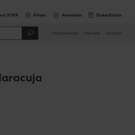
ard XTRA
Filiale:
Anmelden
Einkaufsliste
Unternehmen
Karriere
Kontakt
Maracuja
en
teilen
sApp teilen