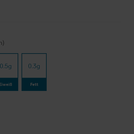
n)
0.5
g
0.3
g
Eiweiß
Fett