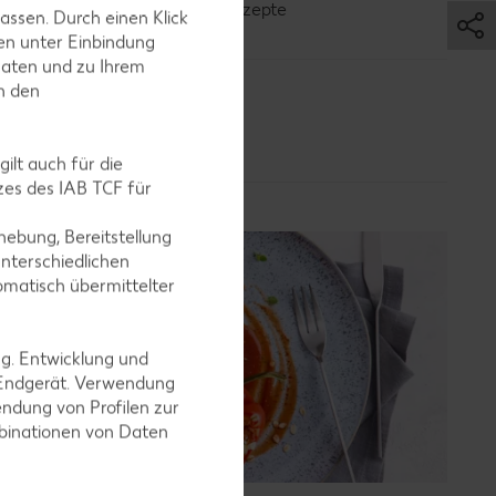
Bananen-Rezepte
assen. Durch einen Klick
en unter Einbindung
Daten und zu Ihrem
in den
ilt auch für die
es des IAB TCF für
ebung, Bereitstellung
nterschiedlichen
omatisch übermittelter
ng. Entwicklung und
 Endgerät. Verwendung
ndung von Profilen zur
mbinationen von Daten