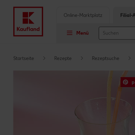
Online-Marktplatz
Filial
Menü
Springe zu
Startseite
Rezepte
Rezeptsuche
Hauptinhalt
p
Footer
Schwebender Seitenbereich