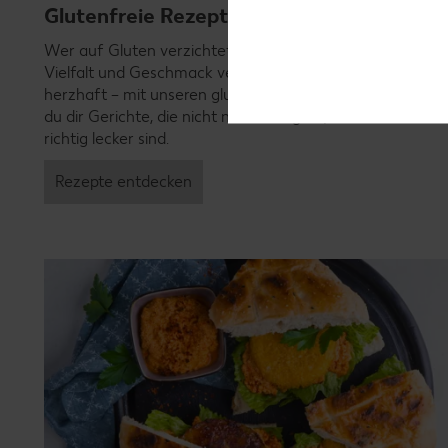
Glutenfreie Rezepte
Wer auf Gluten verzichtet, muss nicht automatisch auf
Vielfalt und Geschmack verzichten. Ob süß oder
herzhaft – mit unseren glutenfreien Rezepten zauberst
du dir Gerichte, die nicht nur verträglich, sondern auch
richtig lecker sind.
Rezepte entdecken