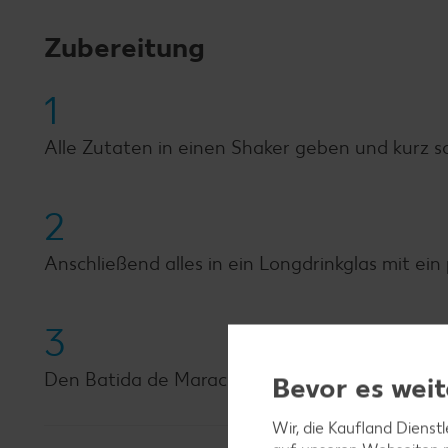
Zubereitung
1
Alle Zutaten in einen Shaker geben und kurz s
2
Anschließend alles in ein Longdrinkglas mit ein
3
Den Batida de Maracuja mit einer Limettensch
Bevor es weit
Wir, die Kaufland Dienst