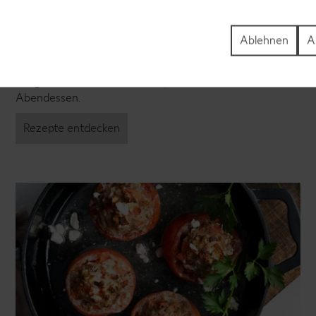
Laktosefreie Rezepte
Laktoseintoleranz muss dich kulinarisch nicht
Ablehnen
A
ausbremsen, denn es geht auch ohne. Unsere
laktosefreien Rezepte bringen Vielfalt auf den Tisch –
für große und kleine Genießer, für die Lunchbox oder das
Abendessen.
Rezepte entdecken