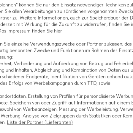
zepte
Plätzchen-Rezepte
blehnen“ können Sie nur den Einsatz notwendiger Techniken zul
n Sie allen Verarbeitungen zu sämtlichen vorgenannten Zweck
rtner zu. Weitere Informationen, auch zur Speicherdauer der 
jederzeit mit Wirkung für die Zukunft zu widerrufen, finden Sie 
 Das Impressum finden Sie
hier.
 Sie einzelne Verwendungszwecke oder Partner zulassen; das g
artig benannten Zwecke und Funktionen im Rahmen des Einsatz
ssung:
erheit, Verhinderung und Aufdeckung von Betrug und Fehlerbeh
g und Inhalten, Abgleichung und Kombination von Daten aus u
rschiedener Endgeräte, Identifikation von Geräten anhand aut
 des Erfolgs von Werbekampagnen durch TTD, sowie:
dortdaten. Erstellung von Profilen für personalisierte Werbu
ote. Speichern von oder Zugriff auf Informationen auf einem
uswahl von Werbeanzeigen. Messung der Werbeleistung. Verwe
r Werbung. Analyse von Zielgruppen durch Statistiken oder Ko
len.
Liste der Partner (Lieferanten)