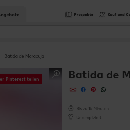
-Angebote
Prospekte
Kaufland C
Batida de Maracuja
Batida de 
er Pinterest teilen
per E-Mail teilen
per Facebook teil
per Pinterest 
per What
Bis zu 15 Minuten
Unkompliziert