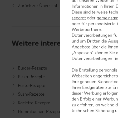
auf unseren Webseiten m
Zurück zur Übersicht
Informationen in Ihrem E
Diese sind teilweise tec
separat
oder
gemeinsam 
oder für personalisier
Werbepartnern.
Datenverarbeitungen fü
Weitere interessante Rezeptka
und um Dritten die Aussp
Angebote über die Ihne
„Anpassen“ können Sie 
Datenverarbeitungen fi
Burger-Rezepte
Salat-R
Die Erstellung personal
Webseiten angereicherte
Pizza-Rezepte
Spargel
Ihre genauen Standortda
Pasta-Rezepte
Fleisch-
Ihren Endgeräten zur Er
dieser Werbung erfolge
Sushi-Rezepte
Fisch-R
den Erfolg einer Werbun
Raclette-Rezepte
Geflüge
zu erfahren, an welche d
technischen Sicherung 
Flammkuchen-Rezepte
Lamm-R