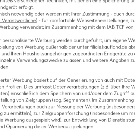
ittels verschiedener Techniken, mit denen eine Speicherung un
ndgerät erfolgt.
hnisch notwendig oder werden mit Ihrer Zustimmung - auch durch
Verantwortliche
) - für komfortable Webseiteneinstellungen, zur
te Werbung verwendet; im Zusammenhang mit dem IAB TCF von
r personalisierte Werbung werden durchgeführt, um eigene W
tegorien
ielung von Werbung außerhalb der unter filiale.kaufland.de abr
n und Ihren Haushaltsangehörigen zugeordneten Endgeräte zu 
einzelne Verwendungszwecke zulassen und weitere Angaben z
nden.
ezepte
Muffin-Rezepte
isierter Werbung basiert auf der Generierung von auch mit Dat
n Profilen. Dies umfasst Datenverarbeitungen (z.B. über Ihre
-Rezepte
Apfelkuchen-Rezepte
ten) einschließlich dem Speichern von und/oder dem Zugriff a
Rezepte
Schokokuchen-Rezepte
stellung von Zielgruppen (sog. Segmenten). Im Zusammenhang
n Verarbeitungen auch zur Messung der Werbung (insbesondere
ezepte
Torten-Rezepte
g zu ermitteln), zur Zielgruppenforschung (insbesondere um me
l-Rezepte
Eis-Rezepte
ie Werbung ausgespielt wird), zur Entwicklung von Dienstleistu
und Optimierung dieser Werbeausspielungen.
ezepte
Pfannkuchen-Rezepte