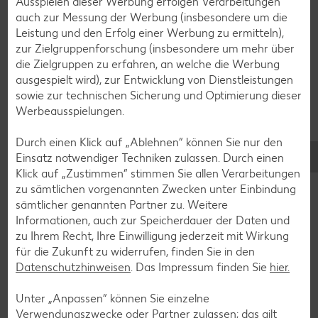
Ausspielen dieser Werbung erfolgen Verarbeitungen
auch zur Messung der Werbung (insbesondere um die
Leistung und den Erfolg einer Werbung zu ermitteln),
zur Zielgruppenforschung (insbesondere um mehr über
Glutenfreie Rezepte
die Zielgruppen zu erfahren, an welche die Werbung
Wer auf Gluten verzichtet, muss nicht automatisch auf
ausgespielt wird), zur Entwicklung von Dienstleistungen
Vielfalt und Geschmack verzichten. Ob süß oder herzhaft –
sowie zur technischen Sicherung und Optimierung dieser
mit unseren glutenfreien Rezepten zauberst du dir Gerichte,
Werbeausspielungen.
die nicht nur verträglich, sondern auch richtig lecker sind.
Durch einen Klick auf „Ablehnen“ können Sie nur den
Rezepte entdecken
Einsatz notwendiger Techniken zulassen. Durch einen
Klick auf „Zustimmen“ stimmen Sie allen Verarbeitungen
zu sämtlichen vorgenannten Zwecken unter Einbindung
sämtlicher genannten Partner zu. Weitere
Informationen, auch zur Speicherdauer der Daten und
zu Ihrem Recht, Ihre Einwilligung jederzeit mit Wirkung
für die Zukunft zu widerrufen, finden Sie in den
Datenschutzhinweisen
. Das Impressum finden Sie
hier.
Unter „Anpassen“ können Sie einzelne
Verwendungszwecke oder Partner zulassen; das gilt