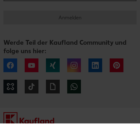
Anmelden
Werde Teil der Kaufland Community und
folge uns hier:
Facebook
YouTube
Xing
Instagram
LinkedIn
Pintere
Kununu
Tiktok
Giphy
WhatsApp
Impressum
Datenschutzhinweise
Cookie-Hinweise