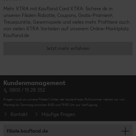
Mehr XTRA mit Kaufland Card XTRA: Sichere dir in
unseren Filialen Rabatte, Coupons, Gratis-Prämienᵖ,
Treuepunkte, Gewinnspiele und vieles mehr. Profitiere auch
von vielen XTRA Vorteilen auf unserem Online-Marktplatz
Kaufland.de
Jetzt mehr erfahren
Kundenmanagement
0800 / 15 28 352
Fragen rund um unsere Filialen? Unter der kostenfreien Rufnummer stehen wir von
Montag bis Samstag zwischen 8:00 und 19:00 Uhr zur Verfügung.
Kontakt
Häufige Fragen
filiale.kaufland.de