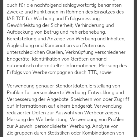
auch für die nachfolgend schlagwortartig benannten
Zwecke und Funktionen im Rahmen des Einsatzes des
IAB TCF für Werbung und Erfolgsmessung:
Gewährleistung der Sicherheit, Verhinderung und
Aufdeckung von Betrug und Fehlerbehebung,
Laktosefreie Rezepte
Bereitstellung und Anzeige von Werbung und Inhalten,
Abgleichung und Kombination von Daten aus
Laktoseintoleranz muss dich kulinarisch nicht ausbremsen,
unterschiedlichen Quellen, Verknüpfung verschiedener
denn es geht auch ohne. Unsere laktosefreien Rezepte
Endgeräte, Identifikation von Geräten anhand
bringen Vielfalt auf den Tisch – für große und kleine
automatisch übermittelter Informationen, Messung des
Genießer, für die Lunchbox oder das Abendessen.
Erfolgs von Werbekampagnen durch TTD, sowie:
Rezepte entdecken
Verwendung genauer Standortdaten. Erstellung von
Profilen für personalisierte Werbung. Entwicklung und
Verbesserung der Angebote. Speichern von oder Zugriff
auf Informationen auf einem Endgerät. Verwendung
reduzierter Daten zur Auswahl von Werbeanzeigen.
Messung der Werbeleistung. Verwendung von Profilen
zur Auswahl personalisierter Werbung. Analyse von
Zielgruppen durch Statistiken oder Kombinationen von