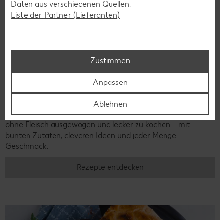
Daten aus verschiedenen Quellen.
Liste der Partner (Lieferanten)
Zustimmen
Anpassen
Vegetarische Rezepte
Weniger Fleisch essen oder sogar ganz darauf verzichten?
Ablehnen
Unsere vegetarischen Rezepte zeigen, wie einfach es ist,
ohne Fleisch ausgewogen und lecker zu kochen – mit
bunten Zutaten, cleveren Ideen und jeder Menge
Geschmack.
Rezepte entdecken