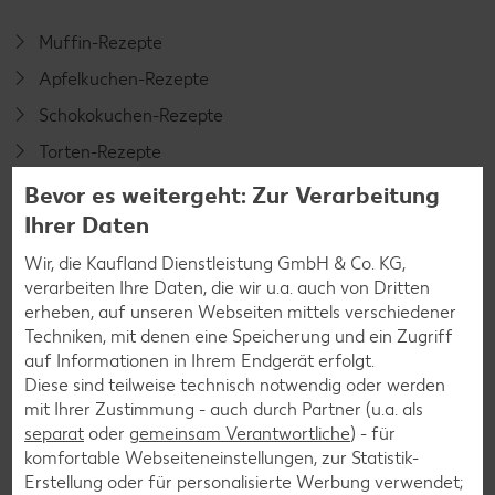
Muffin-Rezepte
Apfelkuchen-Rezepte
Schokokuchen-Rezepte
Torten-Rezepte
Eis-Rezepte
Bevor es weitergeht: Zur Verarbeitung
Ihrer Daten
Pfannkuchen-Rezepte
Plätzchen-Rezepte
Wir, die Kaufland Dienstleistung GmbH & Co. KG,
verarbeiten Ihre Daten, die wir u.a. auch von Dritten
erheben, auf unseren Webseiten mittels verschiedener
Smoothie-Rezepte
Techniken, mit denen eine Speicherung und ein Zugriff
auf Informationen in Ihrem Endgerät erfolgt.
Bowle-Rezepte
Diese sind teilweise technisch notwendig oder werden
Cocktail-Rezepte
mit Ihrer Zustimmung - auch durch Partner (u.a. als
separat
oder
gemeinsam Verantwortliche
) - für
Avocado-Rezepte
komfortable Webseiteneinstellungen, zur Statistik-
Erdbeer-Rezepte
Erstellung oder für personalisierte Werbung verwendet;