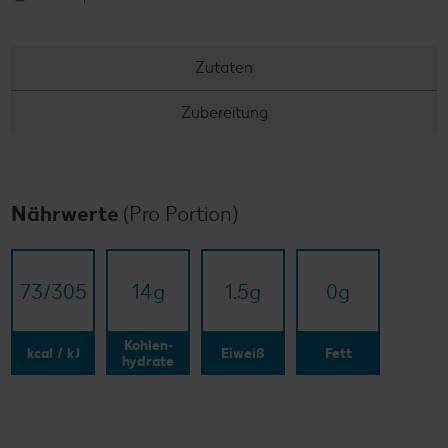
Zutaten
Zubereitung
Nährwerte
(Pro Portion)
73/​305
14
g
1.5
g
0
g
Kohlen-
kcal / kJ
Eiweiß
Fett
hydrate