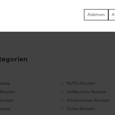
Ablehnen
A
tegorien
ezepte
Muffin-Rezepte
-Rezepte
Apfelkuchen-Rezepte
Rezepte
Schokokuchen-Rezepte
ezepte
Torten-Rezepte