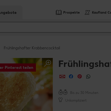
-Angebote
Prospekte
Kaufland C
Frühlingshafter Krabbencocktail
Frühlingsha
er Pinterest teilen
per E-Mail teilen
per Facebook teil
per Pinterest 
per What
Bis zu 30 Minuten
Unkompliziert