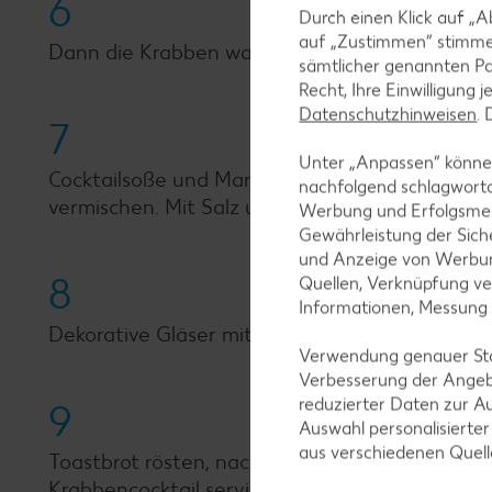
6
Durch einen Klick auf „A
auf „Zustimmen“ stimme
Dann die Krabben waschen und trocken tupfen
sämtlicher genannten Pa
Recht, Ihre Einwilligung 
Datenschutzhinweisen
.
7
Unter „Anpassen“ können
Cocktailsoße und Mandarinensaft verrühren, m
nachfolgend schlagwort
vermischen. Mit Salz und Pfeffer würzen und d
Werbung und Erfolgsme
Gewährleistung der Sich
und Anzeige von Werbun
8
Quellen, Verknüpfung ve
Informationen, Messung
Dekorative Gläser mit den Salatblättern ausle
Verwendung genauer Stan
Verbesserung der Angeb
reduzierter Daten zur A
9
Auswahl personalisierte
aus verschiedenen Quel
Toastbrot rösten, nach Wunsch zu Herzen auss
Krabbencocktail servieren.