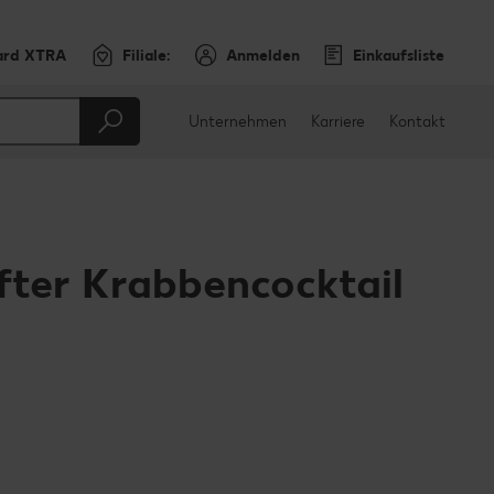
ard XTRA
Filiale:
Anmelden
Einkaufsliste
Unternehmen
Karriere
Kontakt
fter Krabbencocktail
en
teilen
sApp teilen