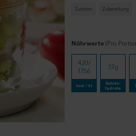
Zutaten
Zubereitung
Nährwerte
(Pro Portio
420/​
37
g
1756
Kohlen-
kcal / kJ
hydrate