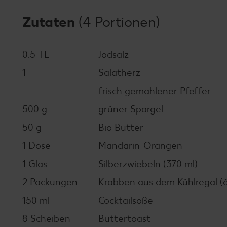
Zutaten
(4 Portionen)
0.5 TL
Jodsalz
1
Salatherz
frisch gemahlener Pfeffer
500 g
grüner Spargel
50 g
Bio Butter
1 Dose
Mandarin-Orangen
1 Glas
Silberzwiebeln (370 ml)
2 Packungen
Krabben aus dem Kühlregal (à
150 ml
Cocktailsoße
8 Scheiben
Buttertoast