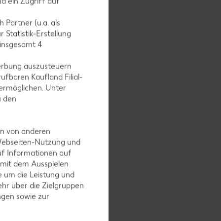
d ein Zugriff auf
 Partner (u.a. als
 Statistik-Erstellung
 insgesamt
4
erbung auszusteuern
ufbaren Kaufland Filial-
ermöglichen. Unter
u den
en von anderen
 Webseiten-Nutzung und
uf Informationen auf
 mit dem Ausspielen
 um die Leistung und
hr über die Zielgruppen
ngen sowie zur