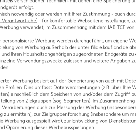
ittels verschiedener Techniken, mit denen eine Speicherung un
ndgerät erfolgt.
kochen.
hnisch notwendig oder werden mit Ihrer Zustimmung - auch durch
Verantwortliche
) - für komfortable Webseiteneinstellungen, zur
te Werbung verwendet; im Zusammenhang mit dem IAB TCF von
r personalisierte Werbung werden durchgeführt, um eigene W
 Dann abtropfen und abkühlen lassen.
ielung von Werbung außerhalb der unter filiale.kaufland.de abr
n und Ihren Haushaltsangehörigen zugeordneten Endgeräte zu 
einzelne Verwendungszwecke zulassen und weitere Angaben z
nden.
n lassen, dabei 4 EL Mandarinensaft auffangen.
isierter Werbung basiert auf der Generierung von auch mit Dat
n Profilen. Dies umfasst Datenverarbeitungen (z.B. über Ihre
ten) einschließlich dem Speichern von und/oder dem Zugriff a
stellung von Zielgruppen (sog. Segmenten). Im Zusammenhang
n Verarbeitungen auch zur Messung der Werbung (insbesondere
g zu ermitteln), zur Zielgruppenforschung (insbesondere um me
 und trocken tupfen.
ie Werbung ausgespielt wird), zur Entwicklung von Dienstleistu
und Optimierung dieser Werbeausspielungen.