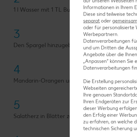
auf unseren Webseiten m
Informationen in Ihrem E
1 l Wasser mit 1 TL Butter, Salz und Zucker auf
Diese sind teilweise tec
separat
oder
gemeinsam 
oder für personalisier
3
Werbepartnern.
Datenverarbeitungen fü
Den Spargel hinzugeben und 5 Minuten garen.
und um Dritten die Aussp
Angebote über die Ihne
„Anpassen“ können Sie 
4
Datenverarbeitungen fi
Mandarin-Orangen und Silberzwiebeln abtropfe
Die Erstellung personal
Webseiten angereicherte
Ihre genauen Standortda
5
Ihren Endgeräten zur Er
dieser Werbung erfolge
den Erfolg einer Werbun
Salatherz in Blätter zerteilen, Blätter waschen
zu erfahren, an welche d
technischen Sicherung 