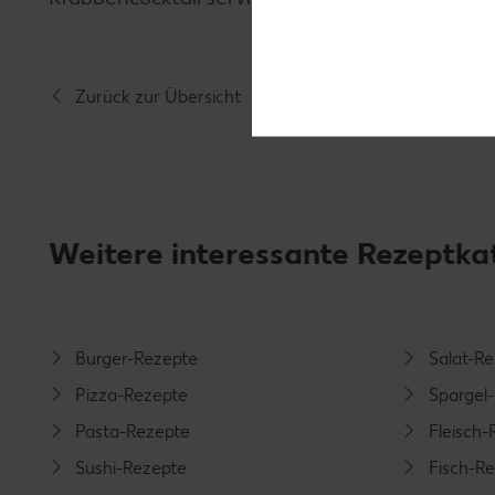
Zurück zur Übersicht
Weitere interessante Rezeptka
Burger-Rezepte
Salat-R
Pizza-Rezepte
Spargel
Pasta-Rezepte
Fleisch-
Sushi-Rezepte
Fisch-R