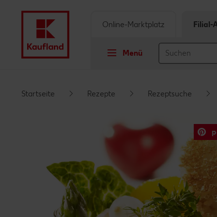
Online-Marktplatz
Filial
Menü
Springe zu
Startseite
Rezepte
Rezeptsuche
Hauptinhalt
p
Footer
Schwebender Seitenbereich