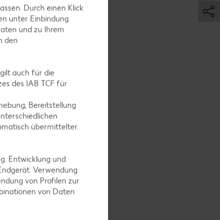
assen. Durch einen Klick
en unter Einbindung
Daten und zu Ihrem
in den
ilt auch für die
wiebeln
es des IAB TCF für
ebung, Bereitstellung
nterschiedlichen
omatisch übermittelter
reuen.
ng. Entwicklung und
 Endgerät. Verwendung
ndung von Profilen zur
mbinationen von Daten
 dem