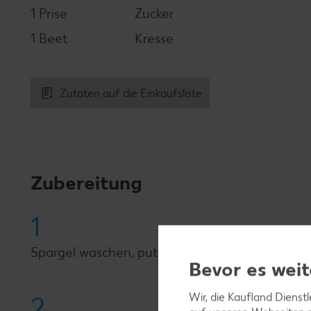
1 Prise
Zucker
1 Beet
Kresse
Zutaten auf die Einkaufsliste
Zubereitung
1
Spargel waschen, putzen, das untere Drittel sc
Bevor es weit
Wir, die Kaufland Dienst
2