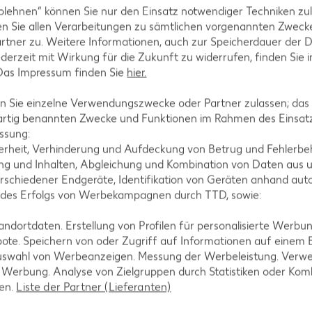
blehnen“ können Sie nur den Einsatz notwendiger Techniken zul
n Sie allen Verarbeitungen zu sämtlichen vorgenannten Zweck
.
rtner zu. Weitere Informationen, auch zur Speicherdauer der 
jederzeit mit Wirkung für die Zukunft zu widerrufen, finden Sie 
 Das Impressum finden Sie
hier.
 Sie einzelne Verwendungszwecke oder Partner zulassen; das g
it Spargel, Krabben, Mandarin-Orangen und Silberz
artig benannten Zwecke und Funktionen im Rahmen des Einsatz
ie Kresse vom Beet schneiden.
ssung:
erheit, Verhinderung und Aufdeckung von Betrug und Fehlerbeh
g und Inhalten, Abgleichung und Kombination von Daten aus u
rschiedener Endgeräte, Identifikation von Geräten anhand aut
 des Erfolgs von Werbekampagnen durch TTD, sowie:
gen, Krabbencocktail einfüllen und Kresse darüberst
dortdaten. Erstellung von Profilen für personalisierte Werbu
ote. Speichern von oder Zugriff auf Informationen auf einem
uswahl von Werbeanzeigen. Messung der Werbeleistung. Verwe
r Werbung. Analyse von Zielgruppen durch Statistiken oder Ko
len.
Liste der Partner (Lieferanten)
techen, mit der übrigen Butter bestreichen und zu