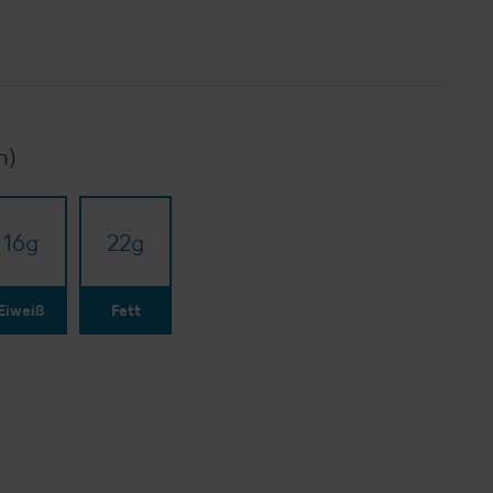
n)
16
g
22
g
Eiweiß
Fett