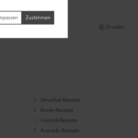
npassen
Zustimmen
Drucken
Smoothie-Rezepte
Bowle-Rezepte
Cocktail-Rezepte
Avocado-Rezepte