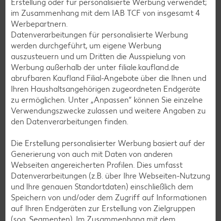
Erstellung oder für personalisierte Werbung verwendet;
Grill-Rezepte
im Zusammenhang mit dem IAB TCF von insgesamt
4
Werbepartnern.
Datenverarbeitungen für personalisierte Werbung
Muffin-Rezepte
werden durchgeführt, um eigene Werbung
Apfelkuchen-Rezepte
auszusteuern und um Dritten die Ausspielung von
Werbung außerhalb der unter filiale.kaufland.de
Schokokuchen-Rezepte
abrufbaren Kaufland Filial-Angebote über die Ihnen und
Torten-Rezepte
Ihren Haushaltsangehörigen zugeordneten Endgeräte
zu ermöglichen. Unter „Anpassen“ können Sie einzelne
Eis-Rezepte
Verwendungszwecke zulassen und weitere Angaben zu
Pfannkuchen-Rezepte
den Datenverarbeitungen finden.
Plätzchen-Rezepte
Die Erstellung personalisierter Werbung basiert auf der
Generierung von auch mit Daten von anderen
Webseiten angereicherten Profilen. Dies umfasst
Smoothie-Rezepte
Datenverarbeitungen (z.B. über Ihre Webseiten-Nutzung
Bowle-Rezepte
und Ihre genauen Standortdaten) einschließlich dem
Speichern von und/oder dem Zugriff auf Informationen
Cocktail-Rezepte
auf Ihren Endgeräten zur Erstellung von Zielgruppen
Avocado-Rezepte
(sog. Segmenten). Im Zusammenhang mit dem