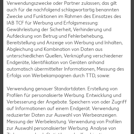
Verwendungszwecke oder Partner zulassen; das gilt
auch für die nachfolgend schlagwortartig benannten
Zwecke und Funktionen im Rahmen des Einsatzes des
IAB TCF für Werbung und Erfolgsmessung:
Gewährleistung der Sicherheit, Verhinderung und
Glutenfreie Rezepte
Aufdeckung von Betrug und Fehlerbehebung,
Wer auf Gluten verzichtet, muss nicht automatisch auf
Bereitstellung und Anzeige von Werbung und Inhalten,
Vielfalt und Geschmack verzichten. Ob süß oder herzhaft –
Abgleichung und Kombination von Daten aus
mit unseren glutenfreien Rezepten zauberst du dir Gerichte,
unterschiedlichen Quellen, Verknüpfung verschiedener
die nicht nur verträglich, sondern auch richtig lecker sind.
Endgeräte, Identifikation von Geräten anhand
automatisch übermittelter Informationen, Messung des
Rezepte entdecken
Erfolgs von Werbekampagnen durch TTD, sowie:
Verwendung genauer Standortdaten. Erstellung von
Profilen für personalisierte Werbung. Entwicklung und
Verbesserung der Angebote. Speichern von oder Zugriff
auf Informationen auf einem Endgerät. Verwendung
reduzierter Daten zur Auswahl von Werbeanzeigen.
Messung der Werbeleistung. Verwendung von Profilen
zur Auswahl personalisierter Werbung. Analyse von