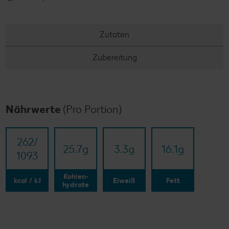
Zutaten
Zubereitung
Nährwerte
(Pro Portion)
262/​
25.7
g
3.3
g
16.1
g
1093
Kohlen-
kcal / kJ
Eiweiß
Fett
hydrate