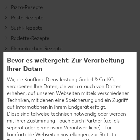
Pizza-Rezepte
Pasta-Rezepte
Sushi-Rezepte
Raclette-Rezepte
Flammkuchen-Rezepte
Frühstücksrezepte
Bevor es weitergeht: Zur Verarbeitung
Ihrer Daten
Wir, die Kaufland Dienstleistung GmbH & Co. KG,
Salat-Rezepte
verarbeiten Ihre Daten, die wir u.a. auch von Dritten
Spargel-Rezepte
erheben, auf unseren Webseiten mittels verschiedener
Techniken, mit denen eine Speicherung und ein Zugriff
Fleisch-Rezepte
auf Informationen in Ihrem Endgerät erfolgt.
Fisch-Rezepte
Diese sind teilweise technisch notwendig oder werden
mit Ihrer Zustimmung - auch durch Partner (u.a. als
Geflügel-Rezepte
separat
oder
gemeinsam Verantwortliche
) - für
Lamm-Rezepte
komfortable Webseiteneinstellungen, zur Statistik-