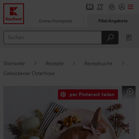
Online-Marktplatz
Filial-Angebote
Springe zu
Hauptinhalt
Footer
Startseite
Rezepte
Rezeptsuche
Schwebender Seitenbereich
Gebackener Osterhase
per Pinterest teilen