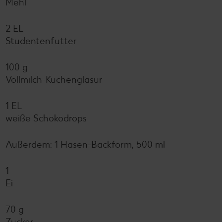
Mehl
2 EL
Studentenfutter
100 g
Vollmilch-Kuchenglasur
1 EL
weiße Schokodrops
Außerdem: 1 Hasen-Backform, 500 ml
1
Ei
70 g
Zucker