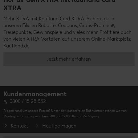
XTRA
Mehr XTRA mit Kaufland Card XTRA: Sichere dir in
unseren Filialen Rabatte, Coupons, Gratis-Prämienᵖ,
Treuepunkte, Gewinnspiele und vieles mehr. Profitiere auch
von vielen XTRA Vorteilen auf unserem Online-Marktplatz
Kaufland.de
Jetzt mehr erfahren
Kundenmanagement
0800 / 15 28 352
Fragen rund um unsere Filialen? Unter der kostenfreien Rufnummer stehen wir von
Montag bis Samstag zwischen 8:00 und 19:00 Uhr zur Verfügung.
Kontakt
Häufige Fragen