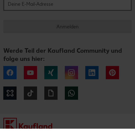
Anmelden
Werde Teil der Kaufland Community und
folge uns hier:
Facebook
YouTube
Xing
Instagram
LinkedIn
Pintere
Kununu
Tiktok
Giphy
WhatsApp