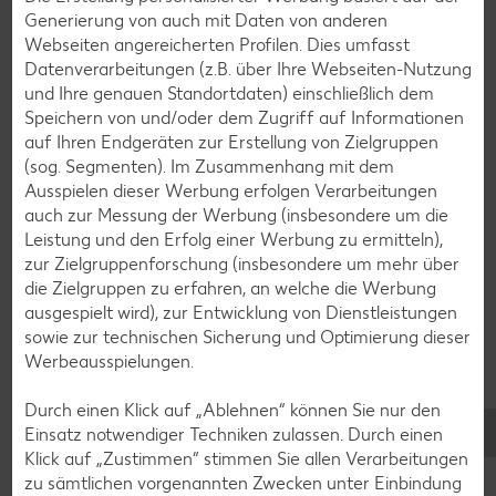
Flammkuchen-Rezepte
Generierung von auch mit Daten von anderen
Webseiten angereicherten Profilen. Dies umfasst
Frühstücksrezepte
Datenverarbeitungen (z.B. über Ihre Webseiten-Nutzung
und Ihre genauen Standortdaten) einschließlich dem
Speichern von und/oder dem Zugriff auf Informationen
Salat-Rezepte
auf Ihren Endgeräten zur Erstellung von Zielgruppen
Spargel-Rezepte
(sog. Segmenten). Im Zusammenhang mit dem
Ausspielen dieser Werbung erfolgen Verarbeitungen
Fleisch-Rezepte
auch zur Messung der Werbung (insbesondere um die
Fisch-Rezepte
Leistung und den Erfolg einer Werbung zu ermitteln),
zur Zielgruppenforschung (insbesondere um mehr über
Geflügel-Rezepte
die Zielgruppen zu erfahren, an welche die Werbung
Lamm-Rezepte
ausgespielt wird), zur Entwicklung von Dienstleistungen
sowie zur technischen Sicherung und Optimierung dieser
Grill-Rezepte
Werbeausspielungen.
Durch einen Klick auf „Ablehnen“ können Sie nur den
Muffin-Rezepte
Einsatz notwendiger Techniken zulassen. Durch einen
Apfelkuchen-Rezepte
Klick auf „Zustimmen“ stimmen Sie allen Verarbeitungen
zu sämtlichen vorgenannten Zwecken unter Einbindung
Schokokuchen-Rezepte