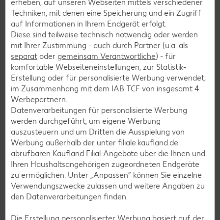
erheben, auf unseren Webseiten mittels verschiedener
Zurück zur Übersicht
Techniken, mit denen eine Speicherung und ein Zugriff
auf Informationen in Ihrem Endgerät erfolgt.
Diese sind teilweise technisch notwendig oder werden
mit Ihrer Zustimmung - auch durch Partner (u.a. als
separat
oder
gemeinsam Verantwortliche
) - für
komfortable Webseiteneinstellungen, zur Statistik-
Erstellung oder für personalisierte Werbung verwendet;
Weitere interessante
im Zusammenhang mit dem IAB TCF von insgesamt
4
Rezeptkategorien
Werbepartnern.
Datenverarbeitungen für personalisierte Werbung
werden durchgeführt, um eigene Werbung
auszusteuern und um Dritten die Ausspielung von
Werbung außerhalb der unter filiale.kaufland.de
Burger-Rezepte
abrufbaren Kaufland Filial-Angebote über die Ihnen und
Pizza-Rezepte
Ihren Haushaltsangehörigen zugeordneten Endgeräte
zu ermöglichen. Unter „Anpassen“ können Sie einzelne
Pasta-Rezepte
Verwendungszwecke zulassen und weitere Angaben zu
Sushi-Rezepte
den Datenverarbeitungen finden.
Raclette-Rezepte
Die Erstellung personalisierter Werbung basiert auf der