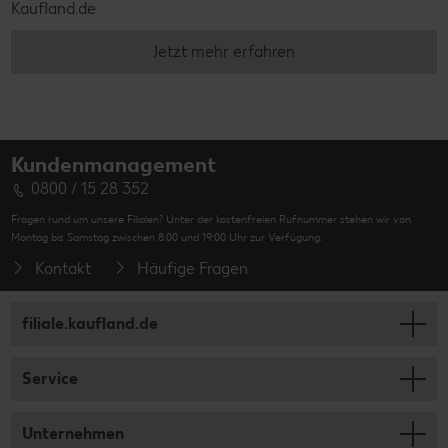
Kaufland.de
Jetzt mehr erfahren
Kundenmanagement
0800 / 15 28 352
Fragen rund um unsere Filialen? Unter der kostenfreien Rufnummer stehen wir von
Montag bis Samstag zwischen 8:00 und 19:00 Uhr zur Verfügung.
Kontakt
Häufige Fragen
filiale.kaufland.de
Service
Unternehmen