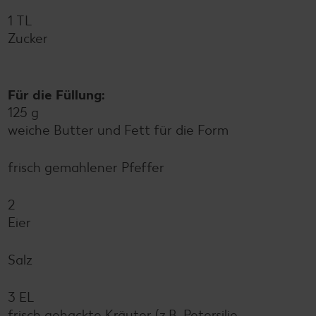
1 TL
Zucker
Für die Füllung:
125 g
weiche Butter und Fett für die Form
frisch gemahlener Pfeffer
2
Eier
Salz
3 EL
frisch gehackte Kräuter (z.B. Petersilie,