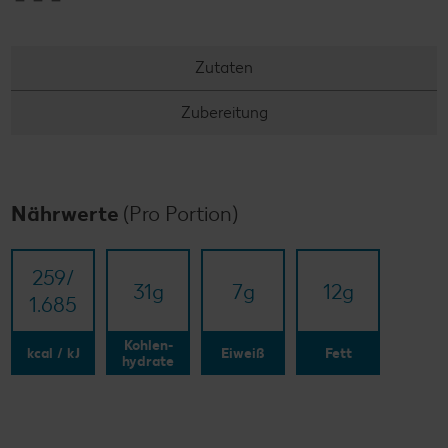
Zutaten
Zubereitung
Nährwerte
(Pro Portion)
259/​
31
g
7
g
12
g
1.685
Kohlen-
kcal / kJ
Eiweiß
Fett
hydrate