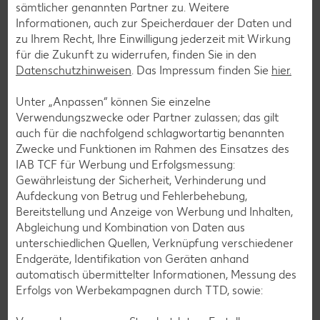
sämtlicher genannten Partner zu. Weitere
Torten-Rezepte
Informationen, auch zur Speicherdauer der Daten und
zu Ihrem Recht, Ihre Einwilligung jederzeit mit Wirkung
Eis-Rezepte
für die Zukunft zu widerrufen, finden Sie in den
Pfannkuchen-Rezepte
Datenschutzhinweisen
. Das Impressum finden Sie
hier.
Plätzchen-Rezepte
Unter „Anpassen“ können Sie einzelne
Verwendungszwecke oder Partner zulassen; das gilt
auch für die nachfolgend schlagwortartig benannten
Smoothie-Rezepte
Zwecke und Funktionen im Rahmen des Einsatzes des
Bowle-Rezepte
IAB TCF für Werbung und Erfolgsmessung:
Gewährleistung der Sicherheit, Verhinderung und
Cocktail-Rezepte
Aufdeckung von Betrug und Fehlerbehebung,
Avocado-Rezepte
Bereitstellung und Anzeige von Werbung und Inhalten,
Abgleichung und Kombination von Daten aus
Erdbeer-Rezepte
unterschiedlichen Quellen, Verknüpfung verschiedener
Blaubeer-Rezepte
Endgeräte, Identifikation von Geräten anhand
automatisch übermittelter Informationen, Messung des
Bananen-Rezepte
Erfolgs von Werbekampagnen durch TTD, sowie: