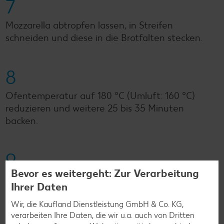
7
Mozzarella abtropfen lassen, in Streifen
schneiden und diese in die Brotfalten stecken.
8
Ofentemperatur auf 180 °C (Umluft: 160 °C)
reduzieren und weitere 25 bis 35 Minuten
backen.
9
Bevor es weitergeht: Zur Verarbeitung
Brot lauwarm oder kalt mit restlicher Butter
Ihrer Daten
servieren.
Wir, die Kaufland Dienstleistung GmbH & Co. KG,
verarbeiten Ihre Daten, die wir u.a. auch von Dritten