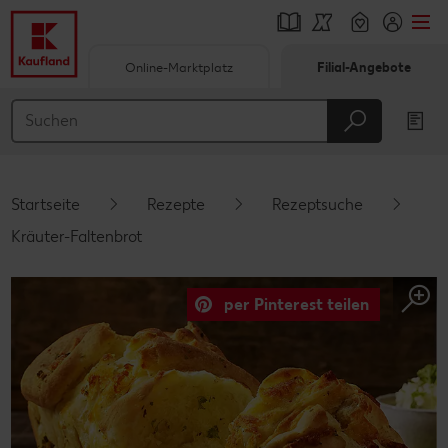
Online-Marktplatz
Filial-Angebote
Springe zu
Hauptinhalt
Footer
Startseite
Rezepte
Rezeptsuche
Schwebender Seitenbereich
Kräuter-Faltenbrot
per Pinterest teilen