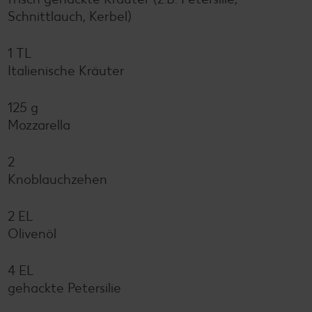
Schnittlauch, Kerbel)
1 TL
Italienische Kräuter
125 g
Mozzarella
2
Knoblauchzehen
2 EL
Olivenöl
4 EL
gehackte Petersilie