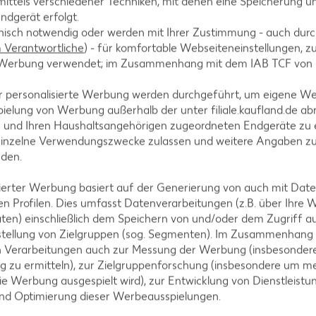
ittels verschiedener Techniken, mit denen eine Speicherung un
 damit übergießen.
ndgerät erfolgt.
hnisch notwendig oder werden mit Ihrer Zustimmung - auch durch
Verantwortliche
) - für komfortable Webseiteneinstellungen, zur
te Werbung verwendet; im Zusammenhang mit dem IAB TCF von
r personalisierte Werbung werden durchgeführt, um eigene W
ielung von Werbung außerhalb der unter filiale.kaufland.de abr
n und Ihren Haushaltsangehörigen zugeordneten Endgeräte zu 
einzelne Verwendungszwecke zulassen und weitere Angaben z
nden.
tegorien
isierter Werbung basiert auf der Generierung von auch mit Dat
n Profilen. Dies umfasst Datenverarbeitungen (z.B. über Ihre
ten) einschließlich dem Speichern von und/oder dem Zugriff a
stellung von Zielgruppen (sog. Segmenten). Im Zusammenhang
ezepte
Muffin-Rezepte
n Verarbeitungen auch zur Messung der Werbung (insbesondere
g zu ermitteln), zur Zielgruppenforschung (insbesondere um me
-Rezepte
Apfelkuchen-Rezepte
ie Werbung ausgespielt wird), zur Entwicklung von Dienstleistu
Rezepte
Schokokuchen-Rezepte
und Optimierung dieser Werbeausspielungen.
ezepte
Torten-Rezepte