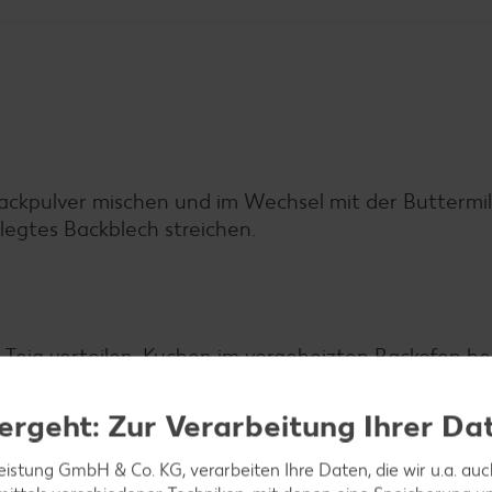
Backpulver mischen und im Wechsel mit der Buttermi
legtes Backblech streichen.
Teig verteilen. Kuchen im vorgeheizten Backofen be
ergeht: Zur Verarbeitung Ihrer Da
leistung GmbH & Co. KG, verarbeiten Ihre Daten, die wir u.a. au