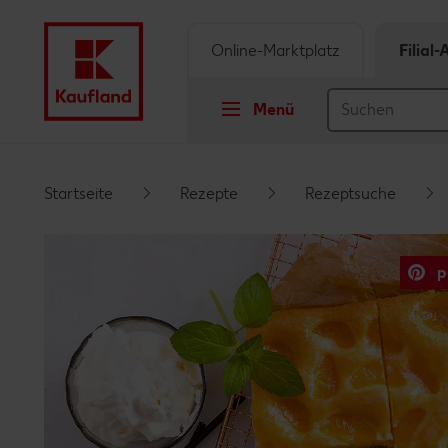
Online-Marktplatz
Filial
Menü
Springe zu
Startseite
Rezepte
Rezeptsuche
Hauptinhalt
p
Footer
Schwebender Seitenbereich