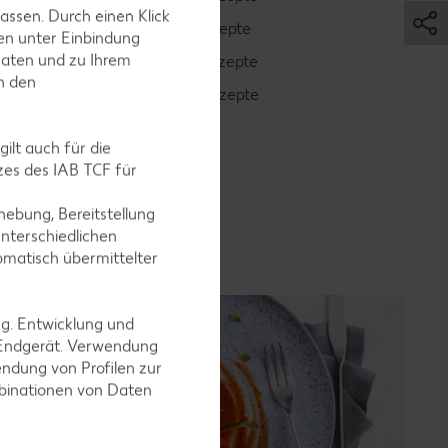
assen. Durch einen Klick
Erdbeer-Rezepte
en unter Einbindung
Daten und zu Ihrem
Blaubeer-Rezepte
in den
Bananen-Rezepte
ilt auch für die
es des IAB TCF für
ebung, Bereitstellung
nterschiedlichen
omatisch übermittelter
ng. Entwicklung und
 Endgerät. Verwendung
ndung von Profilen zur
mbinationen von Daten