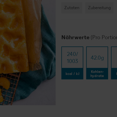
Zutaten
Zubereitung
Nährwerte
(Pro Portio
240/​
42.0
g
1003
Kohlen-
kcal / kJ
hydrate