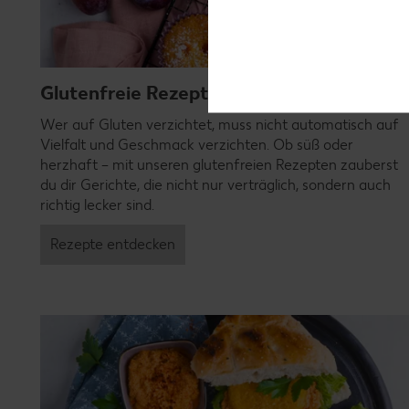
Glutenfreie Rezepte
Wer auf Gluten verzichtet, muss nicht automatisch auf
Vielfalt und Geschmack verzichten. Ob süß oder
herzhaft – mit unseren glutenfreien Rezepten zauberst
du dir Gerichte, die nicht nur verträglich, sondern auch
richtig lecker sind.
Rezepte entdecken