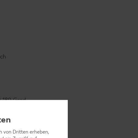
lch
i 180 Grad
ten
ch von Dritten erheben,