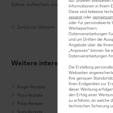
auf unseren Webseiten m
Sahne aufkochen und den noch heißen Kuchen
Informationen in Ihrem E
Diese sind teilweise tec
separat
oder
gemeinsam 
oder für personalisier
Zurück zur Übersicht
Werbepartnern.
Datenverarbeitungen fü
und um Dritten die Aussp
Angebote über die Ihne
„Anpassen“ können Sie 
Datenverarbeitungen fi
Weitere interessante Rezeptka
Die Erstellung personal
Webseiten angereicherte
Ihre genauen Standortda
Ihren Endgeräten zur Er
Burger-Rezepte
Salat-R
dieser Werbung erfolge
den Erfolg einer Werbun
Pizza-Rezepte
Spargel
zu erfahren, an welche d
Pasta-Rezepte
Fleisch-
technischen Sicherung 
Sushi-Rezepte
Fisch-R