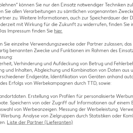
blehnen“ können Sie nur den Einsatz notwendiger Techniken zul
l-Rezepte
Eis-Rezepte
n Sie allen Verarbeitungen zu sämtlichen vorgenannten Zweck
rtner zu. Weitere Informationen, auch zur Speicherdauer der 
ezepte
Pfannkuchen-Rezepte
jederzeit mit Wirkung für die Zukunft zu widerrufen, finden Sie 
zepte
Plätzchen-Rezepte
 Das Impressum finden Sie
hier.
 Sie einzelne Verwendungszwecke oder Partner zulassen; das g
artig benannten Zwecke und Funktionen im Rahmen des Einsatz
ssung:
erheit, Verhinderung und Aufdeckung von Betrug und Fehlerbeh
g und Inhalten, Abgleichung und Kombination von Daten aus u
rschiedener Endgeräte, Identifikation von Geräten anhand aut
 des Erfolgs von Werbekampagnen durch TTD, sowie:
dortdaten. Erstellung von Profilen für personalisierte Werbu
ote. Speichern von oder Zugriff auf Informationen auf einem
uswahl von Werbeanzeigen. Messung der Werbeleistung. Verwe
r Werbung. Analyse von Zielgruppen durch Statistiken oder Ko
len.
Liste der Partner (Lieferanten)