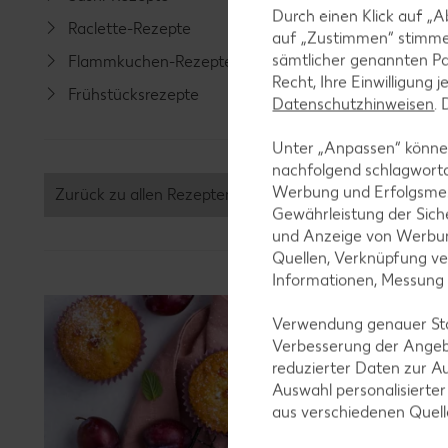
Durch einen Klick auf „A
Raclette-Rezepte
Geflüge
auf „Zustimmen“ stimme
sämtlicher genannten Pa
Flammkuchen-Rezepte
Lamm-R
Recht, Ihre Einwilligung 
Frühstücksrezepte
Grill-Re
Datenschutzhinweisen
.
Unter „Anpassen“ können
nachfolgend schlagwort
Werbung und Erfolgsme
Zurück zu allen Rezepten
Gewährleistung der Sich
und Anzeige von Werbun
Quellen, Verknüpfung ve
Informationen, Messung
Verwendung genauer Stan
Verbesserung der Angeb
reduzierter Daten zur A
Auswahl personalisierte
aus verschiedenen Quel