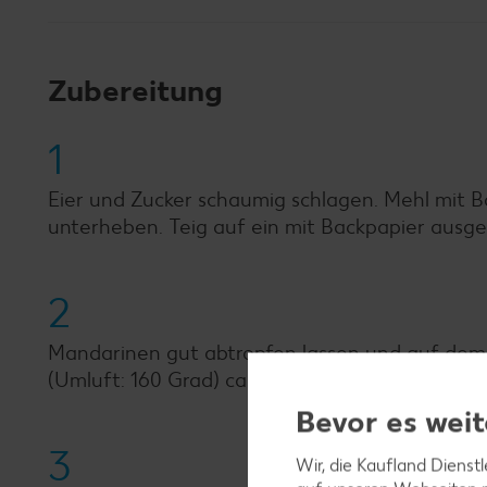
Zubereitung
1
Eier und Zucker schaumig schlagen. Mehl mit 
unterheben. Teig auf ein mit Backpapier ausge
2
Mandarinen gut abtropfen lassen und auf dem 
(Umluft: 160 Grad) ca. 30 Minuten backen.
Bevor es weit
3
Wir, die Kaufland Dienst