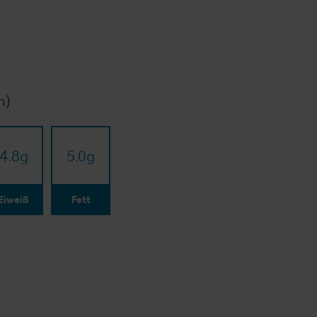
n)
4.8
g
5.0
g
Eiweiß
Fett