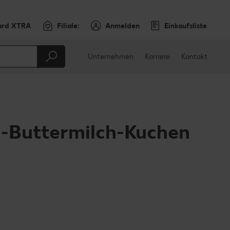
ard XTRA
Filiale:
Anmelden
Einkaufsliste
Unternehmen
Karriere
Kontakt
-Buttermilch-Kuchen
en
teilen
sApp teilen