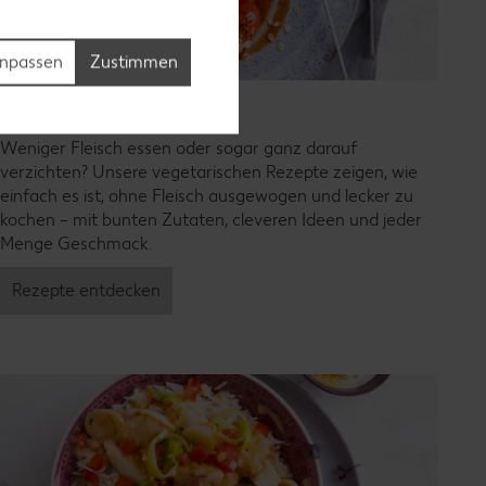
npassen
Zustimmen
Vegetarische Rezepte
Weniger Fleisch essen oder sogar ganz darauf
verzichten? Unsere vegetarischen Rezepte zeigen, wie
einfach es ist, ohne Fleisch ausgewogen und lecker zu
kochen – mit bunten Zutaten, cleveren Ideen und jeder
Menge Geschmack.
Rezepte entdecken