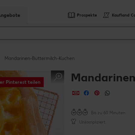
-Angebote
Prospekte
Kaufland C
Mandarinen-Buttermilch-Kuchen
Mandarinen
er Pinterest teilen
per E-Mail teilen
per Facebook teil
per Pinterest 
per What
Bis zu 60 Minuten
Unkompliziert