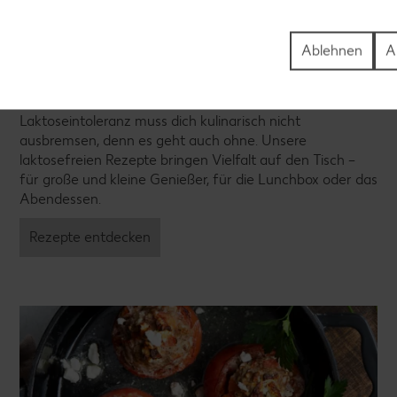
Ablehnen
A
Laktosefreie Rezepte
Laktoseintoleranz muss dich kulinarisch nicht
ausbremsen, denn es geht auch ohne. Unsere
laktosefreien Rezepte bringen Vielfalt auf den Tisch –
für große und kleine Genießer, für die Lunchbox oder das
Abendessen.
Rezepte entdecken