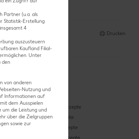
d ein Zugriff auf
 Partner (u.a. als
 Statistik-Erstellung
 insgesamt
4
Drucken
erbung auszusteuern
ufbaren Kaufland Filial-
ermöglichen. Unter
u den
en von anderen
 Webseiten-Nutzung und
uf Informationen auf
 mit dem Ausspielen
Smoothie-Rezepte
 um die Leistung und
hr über die Zielgruppen
Bowle-Rezepte
ngen sowie zur
Cocktail-Rezepte
Avocado-Rezepte