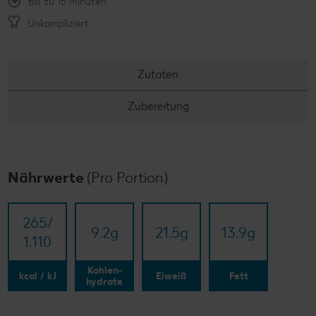
Bis zu 15 Minuten
Unkompliziert
Zutaten
Zubereitung
Nährwerte
(Pro Portion)
265/​
9.2
g
21.5
g
13.9
g
1.110
Kohlen-
kcal / kJ
Eiweiß
Fett
hydrate