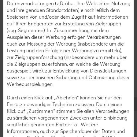
Datenverarbeitungen (z.B. über Ihre Webseiten-Nutzung
Plätzchen-Rezepte
und Ihre genauen Standortdaten) einschließlich dem
Speichern von und/oder dem Zugriff auf Informationen
auf Ihren Endgeräten zur Erstellung von Zielgruppen
Smoothie-Rezepte
(sog. Segmenten). Im Zusammenhang mit dem
Ausspielen dieser Werbung erfolgen Verarbeitungen
Bowle-Rezepte
auch zur Messung der Werbung (insbesondere um die
Cocktail-Rezepte
Leistung und den Erfolg einer Werbung zu ermitteln),
zur Zielgruppenforschung (insbesondere um mehr über
Avocado-Rezepte
die Zielgruppen zu erfahren, an welche die Werbung
Erdbeer-Rezepte
ausgespielt wird), zur Entwicklung von Dienstleistungen
sowie zur technischen Sicherung und Optimierung dieser
Blaubeer-Rezepte
Werbeausspielungen.
Bananen-Rezepte
Durch einen Klick auf „Ablehnen“ können Sie nur den
Einsatz notwendiger Techniken zulassen. Durch einen
Klick auf „Zustimmen“ stimmen Sie allen Verarbeitungen
zu sämtlichen vorgenannten Zwecken unter Einbindung
Zurück zu allen Rezepten
sämtlicher genannten Partner zu. Weitere
Informationen, auch zur Speicherdauer der Daten und