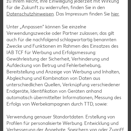
zu Ihrem Recht, Ihre Einwilligung jederzeit mit Wirkung
für die Zukunft zu widerrufen, finden Sie in den
Datenschutzhinweisen
. Das Impressum finden Sie
hier.
Unter „Anpassen“ können Sie einzelne
Verwendungszwecke oder Partner zulassen; das gilt
auch für die nachfolgend schlagwortartig benannten
Zwecke und Funktionen im Rahmen des Einsatzes des
IAB TCF für Werbung und Erfolgsmessung:
Gewährleistung der Sicherheit, Verhinderung und
Aufdeckung von Betrug und Fehlerbehebung,
Bereitstellung und Anzeige von Werbung und Inhalten,
Abgleichung und Kombination von Daten aus
unterschiedlichen Quellen, Verknüpfung verschiedener
Glutenfreie Rezepte
Endgeräte, Identifikation von Geräten anhand
automatisch übermittelter Informationen, Messung des
Wer auf Gluten verzichtet, muss nicht automatisch auf
Erfolgs von Werbekampagnen durch TTD, sowie:
Vielfalt und Geschmack verzichten. Ob süß oder herzhaft –
mit unseren glutenfreien Rezepten zauberst du dir Gerichte,
Verwendung genauer Standortdaten. Erstellung von
die nicht nur verträglich, sondern auch richtig lecker sind.
Profilen für personalisierte Werbung. Entwicklung und
Verbesserung der Angebote. Speichern von oder Zugriff