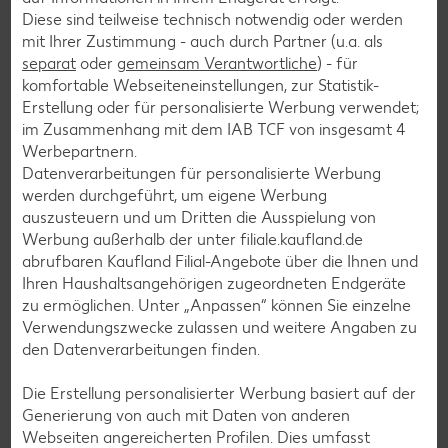
Salat-Rezepte
Diese sind teilweise technisch notwendig oder werden
mit Ihrer Zustimmung - auch durch Partner (u.a. als
Spargel-Rezepte
separat
oder
gemeinsam Verantwortliche
) - für
Fleisch-Rezepte
komfortable Webseiteneinstellungen, zur Statistik-
Erstellung oder für personalisierte Werbung verwendet;
Fisch-Rezepte
im Zusammenhang mit dem IAB TCF von insgesamt
4
Geflügel-Rezepte
Werbepartnern.
Datenverarbeitungen für personalisierte Werbung
Lamm-Rezepte
werden durchgeführt, um eigene Werbung
Grill-Rezepte
auszusteuern und um Dritten die Ausspielung von
Werbung außerhalb der unter filiale.kaufland.de
abrufbaren Kaufland Filial-Angebote über die Ihnen und
Muffin-Rezepte
Ihren Haushaltsangehörigen zugeordneten Endgeräte
zu ermöglichen. Unter „Anpassen“ können Sie einzelne
Apfelkuchen-Rezepte
Verwendungszwecke zulassen und weitere Angaben zu
Schokokuchen-Rezepte
den Datenverarbeitungen finden.
Torten-Rezepte
Die Erstellung personalisierter Werbung basiert auf der
Eis-Rezepte
Generierung von auch mit Daten von anderen
Webseiten angereicherten Profilen. Dies umfasst
Pfannkuchen-Rezepte