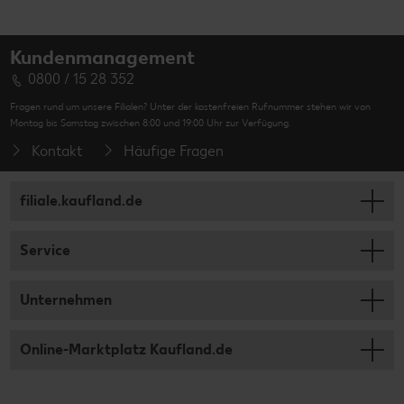
Kundenmanagement
0800 / 15 28 352
Fragen rund um unsere Filialen? Unter der kostenfreien Rufnummer stehen wir von
Montag bis Samstag zwischen 8:00 und 19:00 Uhr zur Verfügung.
Kontakt
Häufige Fragen
filiale.kaufland.de
Service
Unternehmen
Online-Marktplatz Kaufland.de