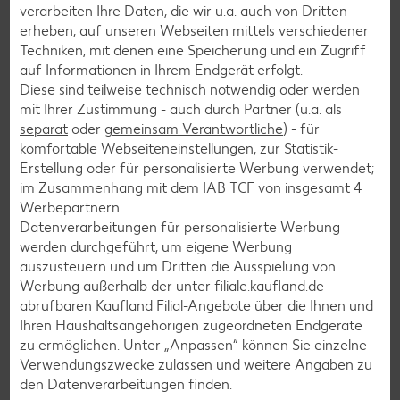
verarbeiten Ihre Daten, die wir u.a. auch von Dritten
Apfelkuchen-Rezepte
erheben, auf unseren Webseiten mittels verschiedener
Techniken, mit denen eine Speicherung und ein Zugriff
Schokokuchen-Rezepte
auf Informationen in Ihrem Endgerät erfolgt.
Torten-Rezepte
Diese sind teilweise technisch notwendig oder werden
mit Ihrer Zustimmung - auch durch Partner (u.a. als
Eis-Rezepte
separat
oder
gemeinsam Verantwortliche
) - für
Pfannkuchen-Rezepte
komfortable Webseiteneinstellungen, zur Statistik-
Erstellung oder für personalisierte Werbung verwendet;
Plätzchen-Rezepte
im Zusammenhang mit dem IAB TCF von insgesamt
4
Werbepartnern.
Datenverarbeitungen für personalisierte Werbung
Smoothie-Rezepte
werden durchgeführt, um eigene Werbung
Bowle-Rezepte
auszusteuern und um Dritten die Ausspielung von
Werbung außerhalb der unter filiale.kaufland.de
Cocktail-Rezepte
abrufbaren Kaufland Filial-Angebote über die Ihnen und
Avocado-Rezepte
Ihren Haushaltsangehörigen zugeordneten Endgeräte
zu ermöglichen. Unter „Anpassen“ können Sie einzelne
Erdbeer-Rezepte
Verwendungszwecke zulassen und weitere Angaben zu
Blaubeer-Rezepte
den Datenverarbeitungen finden.