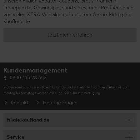
unseren Filialen Rabatte, Coupons, Gratis-Prämienᵖ,
Treuepunkte, Gewinnspiele und vieles mehr. Profitiere auch
von vielen XTRA Vorteilen auf unserem Online-Marktplatz
Kaufland.de
Jetzt mehr erfahren
Kundenmanagement
0800 / 15 28 352
Fragen rund um unsere Filialen? Unter der kostenfreien Rufnummer stehen wir von
Montag bis Samstag zwischen 8:00 und 19:00 Uhr zur Verfügung.
Kontakt
Häufige Fragen
filiale.kaufland.de
Service