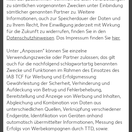
zu sämtlichen vorgenannten Zwecken unter Einbindung
Glutenfreie Rezepte
sämtlicher genannten Partner zu. Weitere
Wer auf Gluten verzichtet, muss nicht automatisch auf
Informationen, auch zur Speicherdauer der Daten und
Vielfalt und Geschmack verzichten. Ob süß oder herzhaft –
zu Ihrem Recht, Ihre Einwilligung jederzeit mit Wirkung
mit unseren glutenfreien Rezepten zauberst du dir Gerichte,
für die Zukunft zu widerrufen, finden Sie in den
die nicht nur verträglich, sondern auch richtig lecker sind.
Datenschutzhinweisen
. Das Impressum finden Sie
hier.
Rezepte entdecken
Unter „Anpassen“ können Sie einzelne
Verwendungszwecke oder Partner zulassen; das gilt
auch für die nachfolgend schlagwortartig benannten
Zwecke und Funktionen im Rahmen des Einsatzes des
IAB TCF für Werbung und Erfolgsmessung:
Gewährleistung der Sicherheit, Verhinderung und
Aufdeckung von Betrug und Fehlerbehebung,
Bereitstellung und Anzeige von Werbung und Inhalten,
Abgleichung und Kombination von Daten aus
unterschiedlichen Quellen, Verknüpfung verschiedener
Endgeräte, Identifikation von Geräten anhand
automatisch übermittelter Informationen, Messung des
Erfolgs von Werbekampagnen durch TTD, sowie: