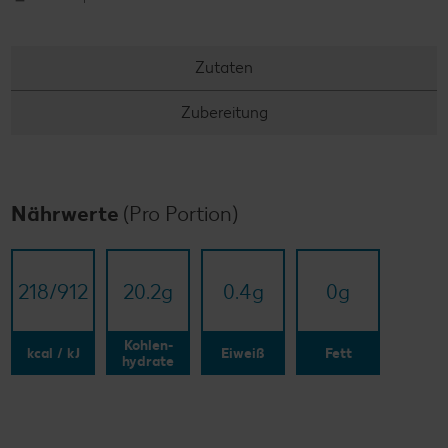
Zutaten
Zubereitung
Nährwerte
(Pro Portion)
218/​912
20.2
g
0.4
g
0
g
Kohlen-
kcal / kJ
Eiweiß
Fett
hydrate