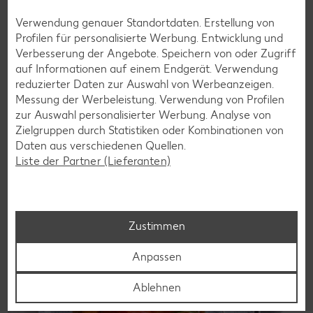
Verwendung genauer Standortdaten. Erstellung von
Profilen für personalisierte Werbung. Entwicklung und
Laktosefreie Rezepte
Verbesserung der Angebote. Speichern von oder Zugriff
auf Informationen auf einem Endgerät. Verwendung
Laktoseintoleranz muss dich kulinarisch nicht ausbremsen,
reduzierter Daten zur Auswahl von Werbeanzeigen.
denn es geht auch ohne. Unsere laktosefreien Rezepte
Messung der Werbeleistung. Verwendung von Profilen
bringen Vielfalt auf den Tisch – für große und kleine
zur Auswahl personalisierter Werbung. Analyse von
Genießer, für die Lunchbox oder das Abendessen.
Zielgruppen durch Statistiken oder Kombinationen von
Daten aus verschiedenen Quellen.
Rezepte entdecken
Liste der Partner (Lieferanten)
Zustimmen
Anpassen
Ablehnen