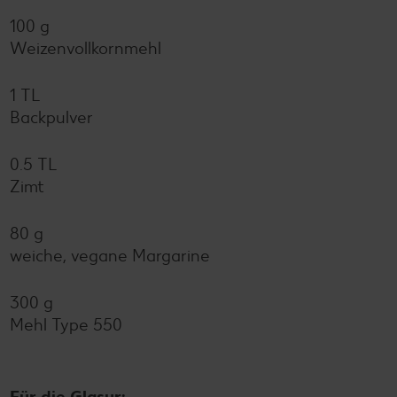
100 g
Weizenvollkornmehl
1 TL
Backpulver
0.5 TL
Zimt
80 g
weiche, vegane Margarine
300 g
Mehl Type 550
Für die Glasur: