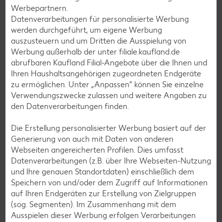
Muffin-Rezepte
Werbepartnern.
Datenverarbeitungen für personalisierte Werbung
Apfelkuchen-Rezepte
werden durchgeführt, um eigene Werbung
Schokokuchen-Rezepte
auszusteuern und um Dritten die Ausspielung von
Werbung außerhalb der unter filiale.kaufland.de
Torten-Rezepte
abrufbaren Kaufland Filial-Angebote über die Ihnen und
Eis-Rezepte
Ihren Haushaltsangehörigen zugeordneten Endgeräte
zu ermöglichen. Unter „Anpassen“ können Sie einzelne
Pfannkuchen-Rezepte
Verwendungszwecke zulassen und weitere Angaben zu
Plätzchen-Rezepte
den Datenverarbeitungen finden.
Die Erstellung personalisierter Werbung basiert auf der
Smoothie-Rezepte
Generierung von auch mit Daten von anderen
Webseiten angereicherten Profilen. Dies umfasst
Bowle-Rezepte
Datenverarbeitungen (z.B. über Ihre Webseiten-Nutzung
Cocktail-Rezepte
und Ihre genauen Standortdaten) einschließlich dem
Speichern von und/oder dem Zugriff auf Informationen
Avocado-Rezepte
auf Ihren Endgeräten zur Erstellung von Zielgruppen
Erdbeer-Rezepte
(sog. Segmenten). Im Zusammenhang mit dem
Ausspielen dieser Werbung erfolgen Verarbeitungen
Blaubeer-Rezepte