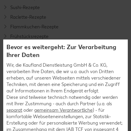
Sushi-Rezepte
Raclette-Rezepte
Flammkuchen-Rezepte
Frühstücksrezepte
Bevor es weitergeht: Zur Verarbeitung
Ihrer Daten
Salat-Rezepte
Wir, die Kaufland Dienstleistung GmbH & Co. KG,
Spargel-Rezepte
verarbeiten Ihre Daten, die wir u.a. auch von Dritten
Fleisch-Rezepte
erheben, auf unseren Webseiten mittels verschiedener
Techniken, mit denen eine Speicherung und ein Zugriff
Fisch-Rezepte
auf Informationen in Ihrem Endgerät erfolgt.
Geflügel-Rezepte
Diese sind teilweise technisch notwendig oder werden
mit Ihrer Zustimmung - auch durch Partner (u.a. als
Lamm-Rezepte
separat
oder
gemeinsam Verantwortliche
) - für
Grill-Rezepte
komfortable Webseiteneinstellungen, zur Statistik-
Erstellung oder für personalisierte Werbung verwendet;
im Zusammenhang mit dem IAB TCF von insgesamt
4