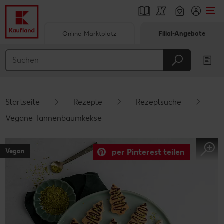
Online-Marktplatz
Filial-Angebote
Springe zu
Hauptinhalt
Footer
Startseite
Rezepte
Rezeptsuche
Schwebender Seitenbereich
Vegane Tannenbaumkekse
Vegan
per Pinterest teilen