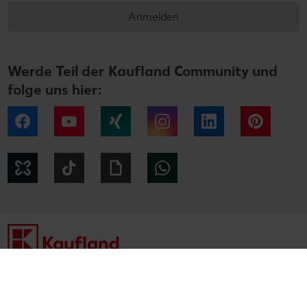
Anmelden
Werde Teil der Kaufland Community und
folge uns hier:
Facebook
YouTube
Xing
Instagram
LinkedIn
Pintere
Kununu
Tiktok
Giphy
WhatsApp
Impressum
Datenschutzhinweise
Cookie-Hinweise
Barrierefreiheitserklärung