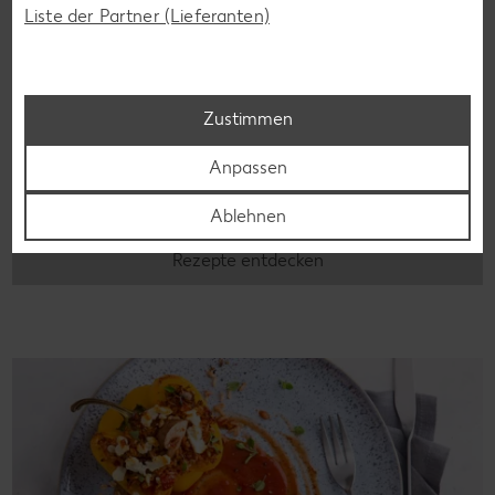
Liste der Partner (Lieferanten)
Laktosefreie Rezepte
Zustimmen
Laktoseintoleranz muss dich kulinarisch nicht ausbremsen,
denn es geht auch ohne. Unsere laktosefreien Rezepte
Anpassen
bringen Vielfalt auf den Tisch – für große und kleine
Genießer, für die Lunchbox oder das Abendessen.
Ablehnen
Rezepte entdecken