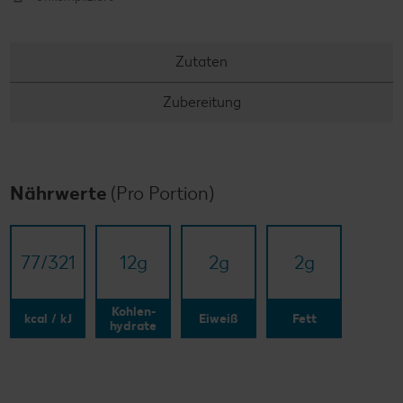
Zutaten
Zubereitung
Nährwerte
(Pro Portion)
77/​321
12
g
2
g
2
g
Kohlen-
kcal / kJ
Eiweiß
Fett
hydrate