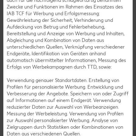
auch für die nachfolgend schlagwortartig benannten
Zwecke und Funktionen im Rahmen des Einsatzes des
Glutenfreie Rezepte
IAB TCF für Werbung und Erfolgsmessung:
Gewährleistung der Sicherheit, Verhinderung und
Wer auf Gluten verzichtet, muss nicht automatisch auf
Aufdeckung von Betrug und Fehlerbehebung,
Vielfalt und Geschmack verzichten. Ob süß oder herzhaft –
Bereitstellung und Anzeige von Werbung und Inhalten,
mit unseren glutenfreien Rezepten zauberst du dir Gerichte,
Abgleichung und Kombination von Daten aus
die nicht nur verträglich, sondern auch richtig lecker sind.
unterschiedlichen Quellen, Verknüpfung verschiedener
Endgeräte, Identifikation von Geräten anhand
Rezepte entdecken
automatisch übermittelter Informationen, Messung des
Erfolgs von Werbekampagnen durch TTD, sowie:
Verwendung genauer Standortdaten. Erstellung von
Profilen für personalisierte Werbung. Entwicklung und
Verbesserung der Angebote. Speichern von oder Zugriff
auf Informationen auf einem Endgerät. Verwendung
reduzierter Daten zur Auswahl von Werbeanzeigen.
Messung der Werbeleistung. Verwendung von Profilen
zur Auswahl personalisierter Werbung. Analyse von
Zielgruppen durch Statistiken oder Kombinationen von
Daten aus verschiedenen Quellen.