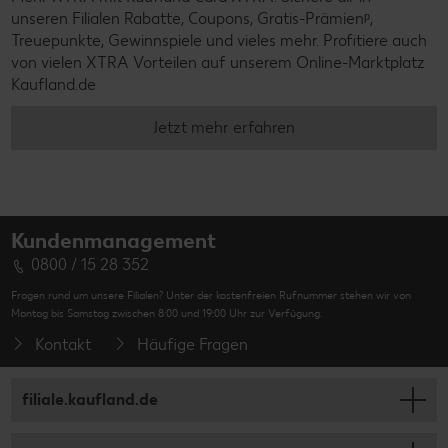
unseren Filialen Rabatte, Coupons, Gratis-Prämienᵖ,
Treuepunkte, Gewinnspiele und vieles mehr. Profitiere auch
von vielen XTRA Vorteilen auf unserem Online-Marktplatz
Kaufland.de
Jetzt mehr erfahren
Kundenmanagement
0800 / 15 28 352
Fragen rund um unsere Filialen? Unter der kostenfreien Rufnummer stehen wir von
Montag bis Samstag zwischen 8:00 und 19:00 Uhr zur Verfügung.
Kontakt
Häufige Fragen
filiale.kaufland.de