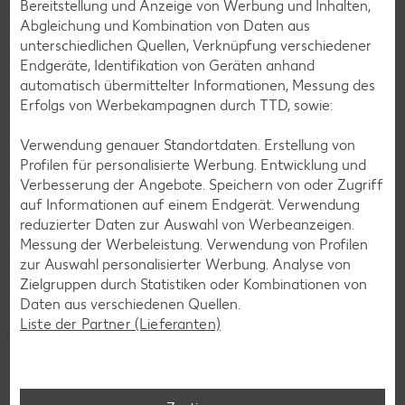
Bereitstellung und Anzeige von Werbung und Inhalten,
Abgleichung und Kombination von Daten aus
unterschiedlichen Quellen, Verknüpfung verschiedener
Endgeräte, Identifikation von Geräten anhand
automatisch übermittelter Informationen, Messung des
Erfolgs von Werbekampagnen durch TTD, sowie:
Verwendung genauer Standortdaten. Erstellung von
Profilen für personalisierte Werbung. Entwicklung und
Verbesserung der Angebote. Speichern von oder Zugriff
auf Informationen auf einem Endgerät. Verwendung
reduzierter Daten zur Auswahl von Werbeanzeigen.
Messung der Werbeleistung. Verwendung von Profilen
Hol’ dir deinen XTRA Gewinn
zur Auswahl personalisierter Werbung. Analyse von
Zielgruppen durch Statistiken oder Kombinationen von
Kaufland Card XTRA Mitglieder profitieren nicht nur von
Daten aus verschiedenen Quellen.
Rabatten, Coupons und Treuepunkten, sondern machen mit
Liste der Partner (Lieferanten)
jedem Einkauf (begrenzt auf eine Teilnahme pro Tag) bei
unserer monatlichen Verlosung mit. Sichere dir jetzt die
Gewinnchance auf 1 von 250 Kaufland-
Einkaufsgutscheinen im Wert von je 100 Euro.