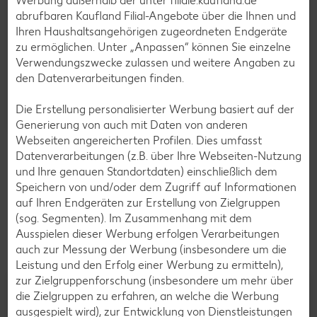
Werbung außerhalb der unter filiale.kaufland.de
abrufbaren Kaufland Filial-Angebote über die Ihnen und
Ihren Haushaltsangehörigen zugeordneten Endgeräte
zu ermöglichen. Unter „Anpassen“ können Sie einzelne
K-CLASSIC
Verwendungszwecke zulassen und weitere Angaben zu
Toilettenpapier Soft XXL
den Datenverarbeitungen finden.
je Großpackg. = 20 x 220 Blatt
-21%
5.99
Die Erstellung personalisierter Werbung basiert auf der
7.65
Generierung von auch mit Daten von anderen
Webseiten angereicherten Profilen. Dies umfasst
Aktueller Prospekt
Datenverarbeitungen (z.B. über Ihre Webseiten-Nutzung
und Ihre genauen Standortdaten) einschließlich dem
Speichern von und/oder dem Zugriff auf Informationen
Frisches Obst und Gemüse
auf Ihren Endgeräten zur Erstellung von Zielgruppen
Gültig vom 06.08.2026 bis 12.08.2026
(sog. Segmenten). Im Zusammenhang mit dem
Ausspielen dieser Werbung erfolgen Verarbeitungen
auch zur Messung der Werbung (insbesondere um die
Leistung und den Erfolg einer Werbung zu ermitteln),
zur Zielgruppenforschung (insbesondere um mehr über
die Zielgruppen zu erfahren, an welche die Werbung
AKTION
ausgespielt wird), zur Entwicklung von Dienstleistungen