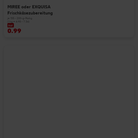
MIREE oder EXQUISA
Frischkäsezubereitung
je 135 - 200-g-Packg.
(1 kg = 4.95 - 7.34)
nur
0.99