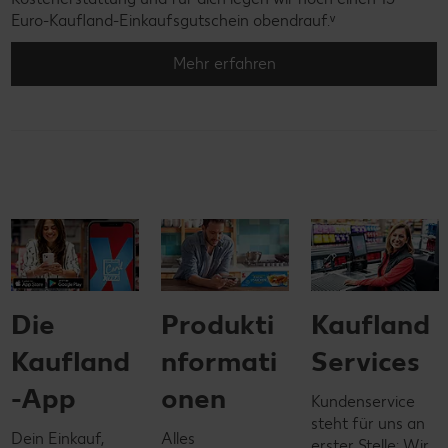
Euro-Kaufland-Einkaufsgutschein obendrauf.ᵛ
Mehr erfahren
Produkti
Kaufland
Unsere
nformati
Services
Kontakt
onen
öglichkei
Kundenservice
steht für uns an
en
Alles
erster Stelle: Wir