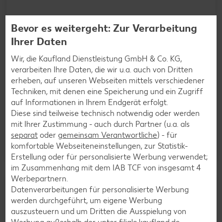
Bevor es weitergeht: Zur Verarbeitung
Ihrer Daten
Wir, die Kaufland Dienstleistung GmbH & Co. KG,
verarbeiten Ihre Daten, die wir u.a. auch von Dritten
erheben, auf unseren Webseiten mittels verschiedener
Techniken, mit denen eine Speicherung und ein Zugriff
auf Informationen in Ihrem Endgerät erfolgt.
PERSIL
Diese sind teilweise technisch notwendig oder werden
Color- oder Vollwaschmittel
mit Ihrer Zustimmung - auch durch Partner (u.a. als
je
(pro Anwendung = 0.20 - 0.27)
separat
oder
gemeinsam Verantwortliche
) - für
-10%
15.99
komfortable Webseiteneinstellungen, zur Statistik-
17.95
Erstellung oder für personalisierte Werbung verwendet;
im Zusammenhang mit dem IAB TCF von insgesamt
4
Werbepartnern.
Datenverarbeitungen für personalisierte Werbung
werden durchgeführt, um eigene Werbung
auszusteuern und um Dritten die Ausspielung von