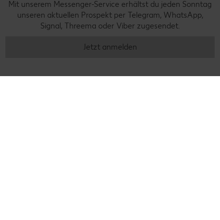
Mit unserem Messenger-Service erhältst du jeden Sonntag
unseren aktuellen Prospekt per Telegram, WhatsApp,
Signal, Threema oder Viber zugesendet.
Jetzt anmelden
Kundenmanagement
0800 / 15 28 352
Fragen rund um unsere Filialen? Unter der kostenfreien Rufnummer stehen wir von
Montag bis Samstag zwischen 8:00 und 19:00 Uhr zur Verfügung.
Kontakt
Häufige Fragen
filiale.kaufland.de
Service