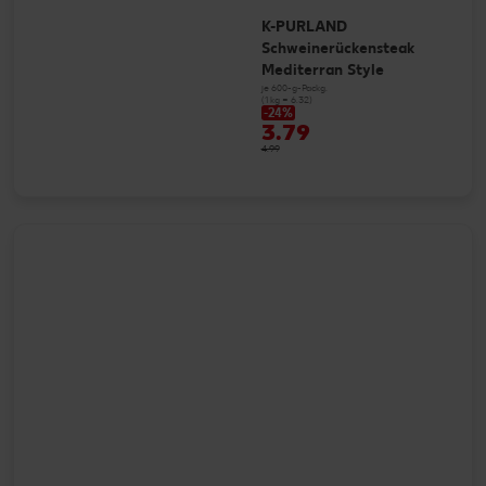
K-PURLAND
Schweinerückensteak
Mediterran Style
je 600-g-Packg.
(1 kg = 6.32)
-24%
3.79
4.99