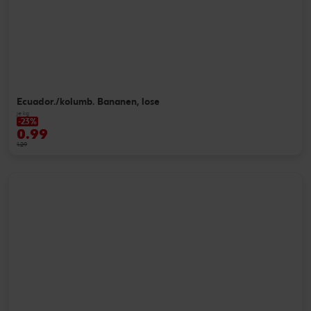
Ecuador./kolumb. Bananen, lose
je kg
-23%
0.99
1.29