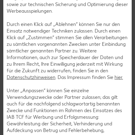
sowie zur technischen Sicherung und Optimierung dieser
Werbeausspielungen.
Neuseeländ.
Span./niederl.
Zespri Kiwis
Ecuador./kolum
Rispentomaten,
Durch einen Klick auf „Ablehnen“ können Sie nur den
»SunGold«
b. Bananen,
lose
Einsatz notwendiger Techniken zulassen. Durch einen
je 3-St.-Packg.
lose
je kg
Klick auf „Zustimmen“ stimmen Sie allen Verarbeitungen
je kg
-23%
-23%
zu sämtlichen vorgenannten Zwecken unter Einbindung
nur
0.99
0.99
1.99
*
sämtlicher genannten Partner zu. Weitere
1.29
1.29
Informationen, auch zur Speicherdauer der Daten und
zu Ihrem Recht, Ihre Einwilligung jederzeit mit Wirkung
Zeige alle Angebote
für die Zukunft zu widerrufen, finden Sie in den
Datenschutzhinweisen
. Das Impressum finden Sie
hier.
Unter „Anpassen“ können Sie einzelne
Aktuelles
Verwendungszwecke oder Partner zulassen; das gilt
auch für die nachfolgend schlagwortartig benannten
Zwecke und Funktionen im Rahmen des Einsatzes des
IAB TCF für Werbung und Erfolgsmessung:
Aktuelle Gewinnspiele, Treueaktionen, Rezepte und viele
Gewährleistung der Sicherheit, Verhinderung und
andere Themen.
Aufdeckung von Betrug und Fehlerbehebung,