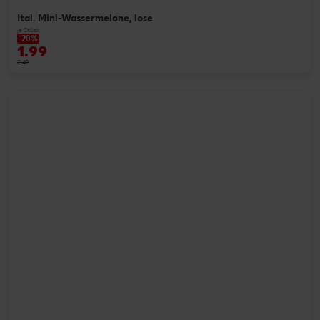
Ital. Mini-Wassermelone, lose
je Stück
-20%
1.99
2.49