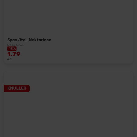
Span./ital. Nektarinen
je 1-kg-Schale
-18%
1.79
2.19
KNÜLLER