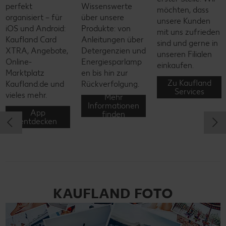
Wissenswerte
möchten, dass
Wir helfen gerne
über unsere
unsere Kunden
weiter! Zu
Produkte: von
mit uns zufrieden
erreichen sind wi
Anleitungen über
sind und gerne in
unter unserer
Detergenzien und
unseren Filialen
kostenfreien
Energiesparlamp
einkaufen.
Rufnummer, per
en bis hin zur
E-Mail oder
Zu Kaufland
Rückverfolgung.
Services
Kontaktformular.
Mehr
Informationen
Kontakt
finden
aufnehmen
KAUFLAND FOTO