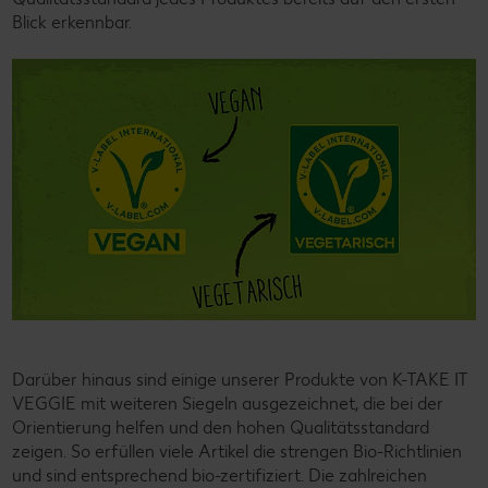
Blick erkennbar.
Darüber hinaus sind einige unserer Produkte von K-TAKE IT
VEGGIE mit weiteren Siegeln ausgezeichnet, die bei der
Orientierung helfen und den hohen Qualitätsstandard
zeigen. So erfüllen viele Artikel die strengen Bio-Richtlinien
und sind entsprechend bio-zertifiziert. Die zahlreichen