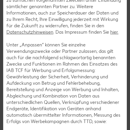
zu sämtlichen vorgenannten Zwecken unter Einbindung
sämtlicher genannten Partner zu. Weitere
Informationen, auch zur Speicherdauer der Daten und
zu Ihrem Recht, Ihre Einwilligung jederzeit mit Wirkung
für die Zukunft zu widerrufen, finden Sie in den
Datenschutzhinweisen
. Das Impressum finden Sie
hier.
Unter „Anpassen“ können Sie einzelne
Verwendungszwecke oder Partner zulassen; das gilt
auch für die nachfolgend schlagwortartig benannten
Zwecke und Funktionen im Rahmen des Einsatzes des
IAB TCF für Werbung und Erfolgsmessung:
Gewährleistung der Sicherheit, Verhinderung und
Aufdeckung von Betrug und Fehlerbehebung,
Bereitstellung und Anzeige von Werbung und Inhalten,
Auszeichnungen für hervorragende
Abgleichung und Kombination von Daten aus
Produkte
unterschiedlichen Quellen, Verknüpfung verschiedener
Endgeräte, Identifikation von Geräten anhand
Entdecke unsere herausragenden Produkte, die durch
automatisch übermittelter Informationen, Messung des
erstklassige Qualität und ein sehr gutes Preis-Leistungs-
Erfolgs von Werbekampagnen durch TTD, sowie:
Verhältnis überzeugen. Vertraue auf unsere Kompetenz
und erlebe den Unterschied.