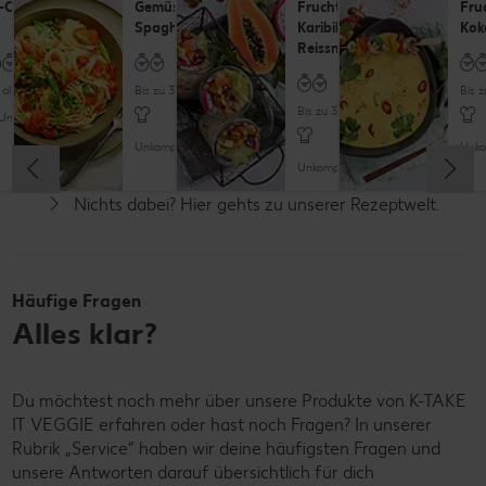
i-Cranberry-
Gemüse-
Fruchtiger
Fru
Spaghetti
Karibik-
Kok
Reissnack
als 60 Minuten
Bis zu 30 Minuten
Bis 
Bis zu 30 Minuten
Unkompliziert
Unkompliziert
Unko
Unkompliziert
Nichts dabei? Hier gehts zu unserer Rezeptwelt.
Vegan
Vegan
Vegan
Häufige Fragen
Alles klar?
Du möchtest noch mehr über unsere Produkte von K-TAKE
IT VEGGIE erfahren oder hast noch Fragen? In unserer
Rubrik „Service“ haben wir deine häufigsten Fragen und
unsere Antworten darauf übersichtlich für dich