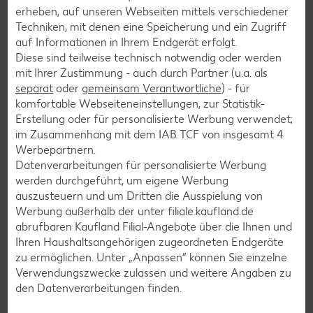
ProVeg e. V., das jährlich Nachhaltigkeit, Qualität,
erheben, auf unseren Webseiten mittels verschiedener
Geschmack und Innovation im Bereich pflanzlicher
Techniken, mit denen eine Speicherung und ein Zugriff
Produkte auszeichnet. Die Produkte Drink your Meal
auf Informationen in Ihrem Endgerät erfolgt.
Kakao, vegane Steaks nach Art Hähnchen mit
Diese sind teilweise technisch notwendig oder werden
Paprikamarinade und vegane Creme Zaziki-Art unserer
mit Ihrer Zustimmung - auch durch Partner (u.a. als
Marke K-TAKE IT VEGGIE erhielten das FINALIST-Siegel.
separat
oder
gemeinsam Verantwortliche
) - für
komfortable Webseiteneinstellungen, zur Statistik-
Erstellung oder für personalisierte Werbung verwendet;
im Zusammenhang mit dem IAB TCF von insgesamt
4
Werbepartnern.
Datenverarbeitungen für personalisierte Werbung
werden durchgeführt, um eigene Werbung
auszusteuern und um Dritten die Ausspielung von
Werbung außerhalb der unter filiale.kaufland.de
abrufbaren Kaufland Filial-Angebote über die Ihnen und
Ihren Haushaltsangehörigen zugeordneten Endgeräte
zu ermöglichen. Unter „Anpassen“ können Sie einzelne
Verwendungszwecke zulassen und weitere Angaben zu
den Datenverarbeitungen finden.