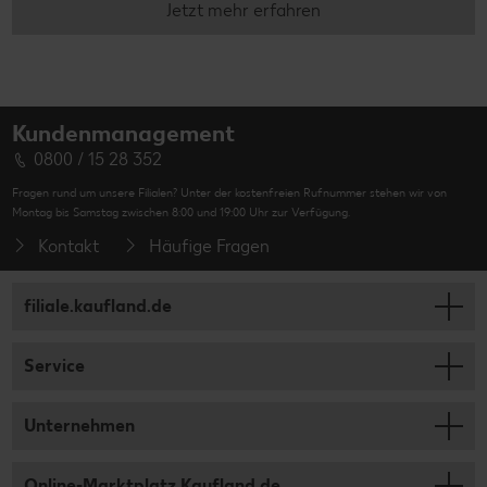
Jetzt mehr erfahren
Kundenmanagement
0800 / 15 28 352
Fragen rund um unsere Filialen? Unter der kostenfreien Rufnummer stehen wir von
Montag bis Samstag zwischen 8:00 und 19:00 Uhr zur Verfügung.
Kontakt
Häufige Fragen
filiale.kaufland.de
Service
Unternehmen
Online-Marktplatz Kaufland.de