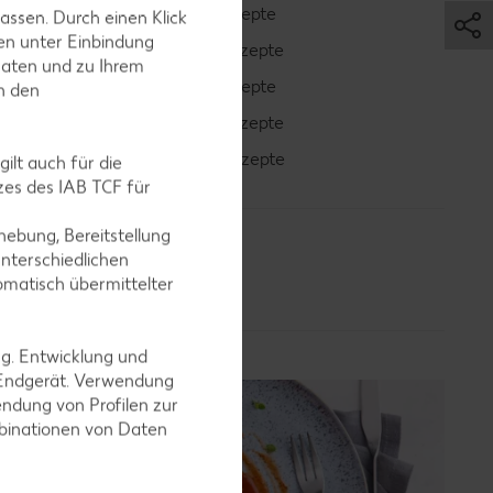
Cocktail-Rezepte
assen. Durch einen Klick
en unter Einbindung
Avocado-Rezepte
Daten und zu Ihrem
Erdbeer-Rezepte
in den
Blaubeer-Rezepte
Bananen-Rezepte
ilt auch für die
es des IAB TCF für
ebung, Bereitstellung
nterschiedlichen
omatisch übermittelter
ng. Entwicklung und
 Endgerät. Verwendung
ndung von Profilen zur
mbinationen von Daten