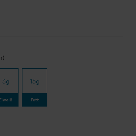
n)
3
g
15
g
Eiweiß
Fett