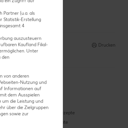
d ein Zugriff auf
erten
 Partner (u.a. als
 Statistik-Erstellung
 insgesamt
4
erbung auszusteuern
ufbaren Kaufland Filial-
Drucken
ermöglichen. Unter
u den
en von anderen
 Webseiten-Nutzung und
uf Informationen auf
 mit dem Ausspielen
 um die Leistung und
hr über die Zielgruppen
Smoothie-Rezepte
ngen sowie zur
Bowle-Rezepte