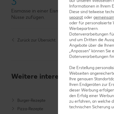
3
auf unseren Webseiten m
Informationen in Ihrem E
Eismasse in einer Eismaschine zubereiten, dabe
Diese sind teilweise tec
Nüsse zufügen.
separat
oder
gemeinsam 
oder für personalisier
Werbepartnern.
Datenverarbeitungen fü
und um Dritten die Aussp
Zurück zur Übersicht
Angebote über die Ihne
„Anpassen“ können Sie 
Datenverarbeitungen fi
Die Erstellung personal
Webseiten angereicherte
Weitere interessante Rezeptka
Ihre genauen Standortda
Ihren Endgeräten zur Er
dieser Werbung erfolge
den Erfolg einer Werbun
Burger-Rezepte
Salat-R
zu erfahren, an welche d
technischen Sicherung 
Pizza-Rezepte
Spargel