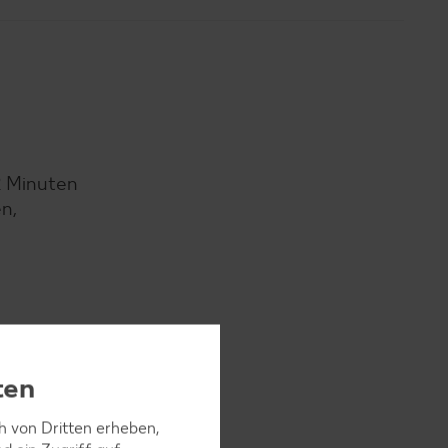
2 Minuten
n,
gen und zu
ten
ch von Dritten erheben,