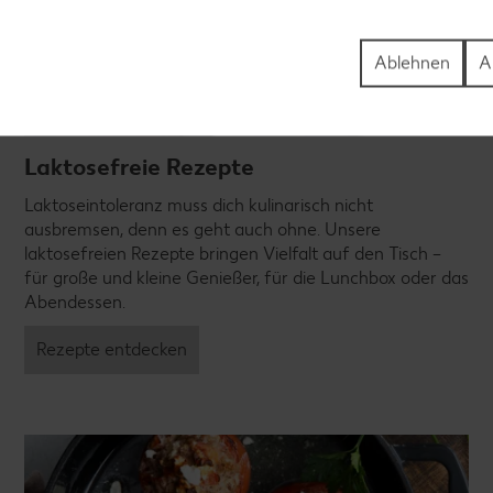
Ablehnen
A
Laktosefreie Rezepte
Laktoseintoleranz muss dich kulinarisch nicht
ausbremsen, denn es geht auch ohne. Unsere
laktosefreien Rezepte bringen Vielfalt auf den Tisch –
für große und kleine Genießer, für die Lunchbox oder das
Abendessen.
Rezepte entdecken