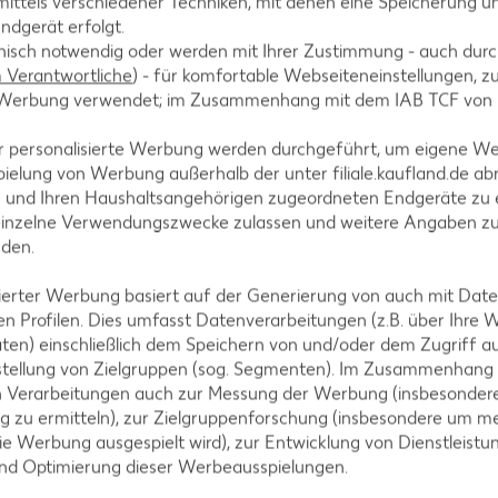
ittels verschiedener Techniken, mit denen eine Speicherung un
ndgerät erfolgt.
i circa 10 Minuten vor Ende der Gefrierzeit die kandi
hnisch notwendig oder werden mit Ihrer Zustimmung - auch durch
Verantwortliche
) - für komfortable Webseiteneinstellungen, zur
te Werbung verwendet; im Zusammenhang mit dem IAB TCF von
r personalisierte Werbung werden durchgeführt, um eigene W
ielung von Werbung außerhalb der unter filiale.kaufland.de abr
n und Ihren Haushaltsangehörigen zugeordneten Endgeräte zu 
einzelne Verwendungszwecke zulassen und weitere Angaben z
nden.
isierter Werbung basiert auf der Generierung von auch mit Dat
n Profilen. Dies umfasst Datenverarbeitungen (z.B. über Ihre
tegorien
ten) einschließlich dem Speichern von und/oder dem Zugriff a
stellung von Zielgruppen (sog. Segmenten). Im Zusammenhang
n Verarbeitungen auch zur Messung der Werbung (insbesondere
g zu ermitteln), zur Zielgruppenforschung (insbesondere um me
ezepte
Muffin-Rezepte
ie Werbung ausgespielt wird), zur Entwicklung von Dienstleistu
und Optimierung dieser Werbeausspielungen.
-Rezepte
Apfelkuchen-Rezepte