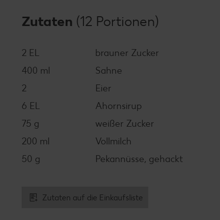
Zutaten
(12 Portionen)
2 EL
brauner Zucker
400 ml
Sahne
2
Eier
6 EL
Ahornsirup
75 g
weißer Zucker
200 ml
Vollmilch
50 g
Pekannüsse, gehackt
Zutaten auf die Einkaufsliste