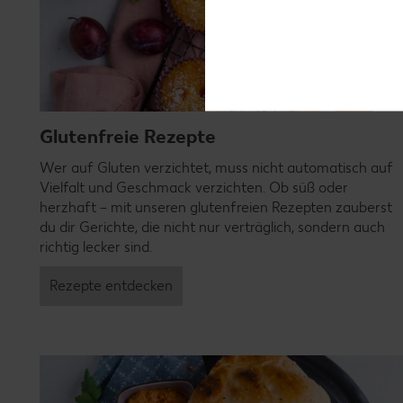
Glutenfreie Rezepte
Wer auf Gluten verzichtet, muss nicht automatisch auf
Vielfalt und Geschmack verzichten. Ob süß oder
herzhaft – mit unseren glutenfreien Rezepten zauberst
du dir Gerichte, die nicht nur verträglich, sondern auch
richtig lecker sind.
Rezepte entdecken