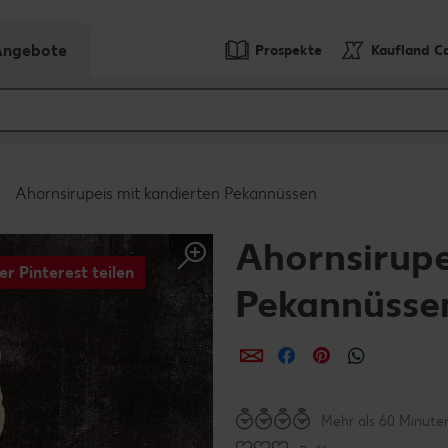
-Angebote
Prospekte
Kaufland C
Ahornsirupeis mit kandierten Pekannüssen
Ahornsirupe
er Pinterest teilen
Pekannüsse
per E-Mail teilen
per Facebook teil
per Pinterest 
per What
Mehr als 60 Minute