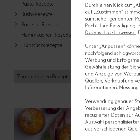
Pasta-Rezepte
Fleisch-
Durch einen Klick auf „A
auf „Zustimmen“ stimme
Sushi-Rezepte
Fisch-R
sämtlicher genannten Pa
Raclette-Rezepte
Geflüge
Recht, Ihre Einwilligung 
Datenschutzhinweisen
.
Flammkuchen-Rezepte
Lamm-R
Frühstücksrezepte
Grill-Re
Unter „Anpassen“ können
nachfolgend schlagwort
Werbung und Erfolgsme
Gewährleistung der Sich
und Anzeige von Werbun
Zurück zu allen Rezepten
Quellen, Verknüpfung ve
Informationen, Messung
Verwendung genauer Stan
Verbesserung der Angeb
reduzierter Daten zur A
Auswahl personalisierte
aus verschiedenen Quel