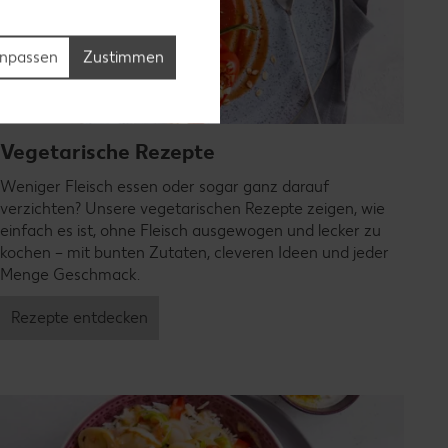
npassen
Zustimmen
Vegetarische Rezepte
Weniger Fleisch essen oder sogar ganz darauf
verzichten? Unsere vegetarischen Rezepte zeigen, wie
einfach es ist, ohne Fleisch ausgewogen und lecker zu
kochen – mit bunten Zutaten, cleveren Ideen und jeder
Menge Geschmack.
Rezepte entdecken