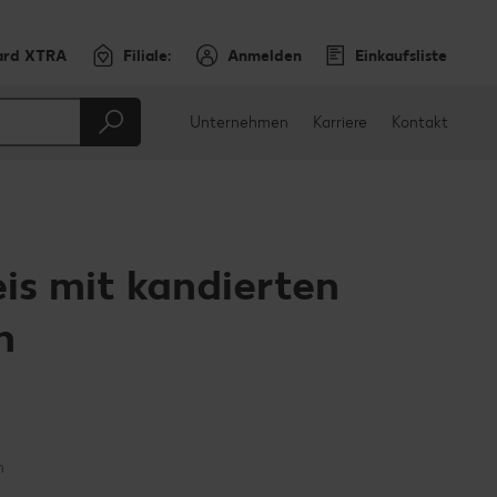
ard XTRA
Filiale:
Anmelden
Einkaufsliste
Unternehmen
Karriere
Kontakt
is mit kandierten
n
en
teilen
sApp teilen
n