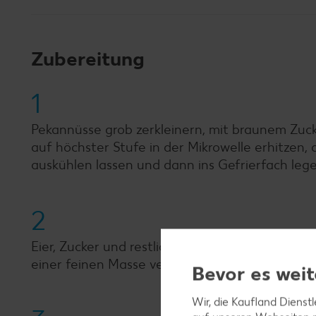
Zubereitung
1
Pekannüsse grob zerkleinern, mit braunem Zuck
auf höchster Stufe in der Mikrowelle erhitzen,
auskühlen lassen und dann ins Gefrierfach lege
2
Eier, Zucker und restlichen Ahornsirup verrüh
einer feinen Masse verrühren.
Bevor es weit
Wir, die Kaufland Dienst