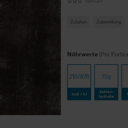
Raffiniert
Zutaten
Zubereitung
Nährwerte
(Pro Portio
210/​878
15
g
Kohlen-
kcal / kJ
hydrate