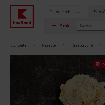
Online-Marktplatz
Filial
Menü
Springe zu
Startseite
Rezepte
Rezeptsuche
Hauptinhalt
p
Footer
Schwebender Seitenbereich