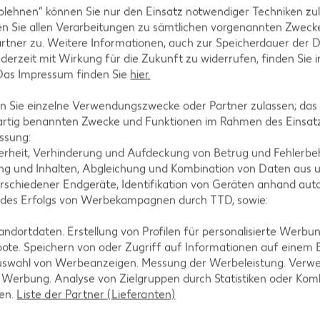
Rezepte
Schokokuchen-Rezepte
blehnen“ können Sie nur den Einsatz notwendiger Techniken zul
n Sie allen Verarbeitungen zu sämtlichen vorgenannten Zweck
ezepte
Torten-Rezepte
rtner zu. Weitere Informationen, auch zur Speicherdauer der 
l-Rezepte
Eis-Rezepte
jederzeit mit Wirkung für die Zukunft zu widerrufen, finden Sie 
 Das Impressum finden Sie
hier.
ezepte
Pfannkuchen-Rezepte
zepte
Plätzchen-Rezepte
 Sie einzelne Verwendungszwecke oder Partner zulassen; das g
artig benannten Zwecke und Funktionen im Rahmen des Einsatz
ssung:
erheit, Verhinderung und Aufdeckung von Betrug und Fehlerbeh
g und Inhalten, Abgleichung und Kombination von Daten aus u
rschiedener Endgeräte, Identifikation von Geräten anhand aut
 des Erfolgs von Werbekampagnen durch TTD, sowie:
dortdaten. Erstellung von Profilen für personalisierte Werbu
ote. Speichern von oder Zugriff auf Informationen auf einem
uswahl von Werbeanzeigen. Messung der Werbeleistung. Verwe
r Werbung. Analyse von Zielgruppen durch Statistiken oder Ko
len.
Liste der Partner (Lieferanten)