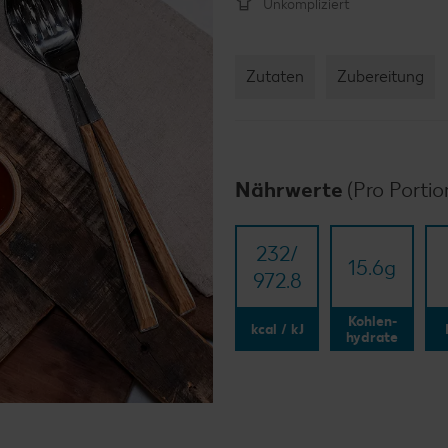
Unkompliziert
Zutaten
Zubereitung
Nährwerte
(Pro Portio
232/​
15.6
g
972.8
Kohlen-
kcal / kJ
hydrate