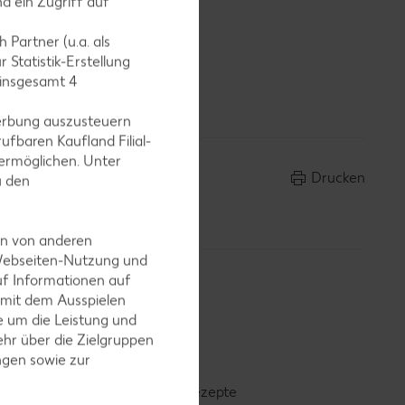
d ein Zugriff auf
 Partner (u.a. als
 Statistik-Erstellung
en. Salat
 insgesamt
4
erbung auszusteuern
ufbaren Kaufland Filial-
ermöglichen. Unter
Drucken
u den
en von anderen
 Webseiten-Nutzung und
uf Informationen auf
 mit dem Ausspielen
 um die Leistung und
hr über die Zielgruppen
ngen sowie zur
Smoothie-Rezepte