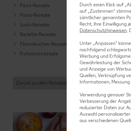
Durch einen Klick auf „A
Pizza-Rezepte
Spargel
auf „Zustimmen“ stimme
Pasta-Rezepte
Fleisch-
sämtlicher genannten Pa
Recht, Ihre Einwilligung 
Sushi-Rezepte
Fisch-R
Datenschutzhinweisen
.
Raclette-Rezepte
Geflüge
Unter „Anpassen“ können
Flammkuchen-Rezepte
Lamm-R
nachfolgend schlagwort
Frühstücksrezepte
Grill-Re
Werbung und Erfolgsme
Gewährleistung der Sich
und Anzeige von Werbun
Quellen, Verknüpfung ve
Informationen, Messung
Zurück zu allen Rezepten
Verwendung genauer Stan
Verbesserung der Angeb
reduzierter Daten zur A
Auswahl personalisierte
aus verschiedenen Quel