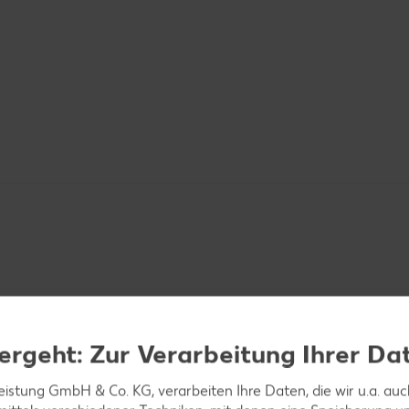
hren schälen und waschen und alles in sehr feine Str
ergeht: Zur Verarbeitung Ihrer Da
aure Sahne, Crème fraîche, Sweet Chili Soße, Sojaso
 Paprikapulver, Salz und Pfeffer würzen.
leistung GmbH & Co. KG, verarbeiten Ihre Daten, die wir u.a. au