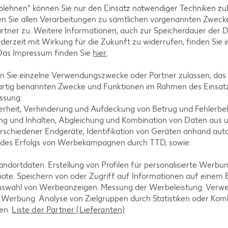
blehnen“ können Sie nur den Einsatz notwendiger Techniken zul
-Rezepte
Apfelkuchen-Rezepte
n Sie allen Verarbeitungen zu sämtlichen vorgenannten Zweck
Rezepte
Schokokuchen-Rezepte
rtner zu. Weitere Informationen, auch zur Speicherdauer der 
jederzeit mit Wirkung für die Zukunft zu widerrufen, finden Sie 
ezepte
Torten-Rezepte
 Das Impressum finden Sie
hier.
l-Rezepte
Eis-Rezepte
 Sie einzelne Verwendungszwecke oder Partner zulassen; das g
ezepte
Pfannkuchen-Rezepte
artig benannten Zwecke und Funktionen im Rahmen des Einsatz
zepte
Plätzchen-Rezepte
ssung:
erheit, Verhinderung und Aufdeckung von Betrug und Fehlerbeh
g und Inhalten, Abgleichung und Kombination von Daten aus u
rschiedener Endgeräte, Identifikation von Geräten anhand aut
 des Erfolgs von Werbekampagnen durch TTD, sowie:
dortdaten. Erstellung von Profilen für personalisierte Werbu
ote. Speichern von oder Zugriff auf Informationen auf einem
uswahl von Werbeanzeigen. Messung der Werbeleistung. Verwe
r Werbung. Analyse von Zielgruppen durch Statistiken oder Ko
len.
Liste der Partner (Lieferanten)