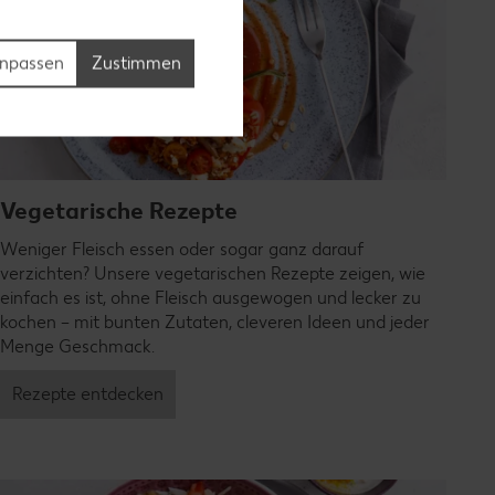
npassen
Zustimmen
Vegetarische Rezepte
Weniger Fleisch essen oder sogar ganz darauf
verzichten? Unsere vegetarischen Rezepte zeigen, wie
einfach es ist, ohne Fleisch ausgewogen und lecker zu
kochen – mit bunten Zutaten, cleveren Ideen und jeder
Menge Geschmack.
Rezepte entdecken