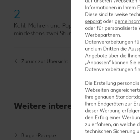
auf unseren Webseiten m
Informationen in Ihrem E
2
Diese sind teilweise tec
separat
oder
gemeinsam 
Kohl, Möhren und Paprika mit dem Dressing ve
oder für personalisier
mindestens zwei Stunden ziehen lassen, am be
Werbepartnern.
Datenverarbeitungen fü
und um Dritten die Aussp
Angebote über die Ihne
Zurück zur Übersicht
„Anpassen“ können Sie 
Datenverarbeitungen fi
Die Erstellung personal
Webseiten angereicherte
Ihre genauen Standortda
Weitere interessante Rezeptka
Ihren Endgeräten zur Er
dieser Werbung erfolge
den Erfolg einer Werbun
zu erfahren, an welche d
technischen Sicherung 
Burger-Rezepte
Salat-R