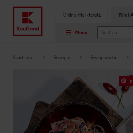
Online-Marktplatz
Filial
Menü
Springe zu
Startseite
Rezepte
Rezeptsuche
Hauptinhalt
p
Footer
Schwebender Seitenbereich