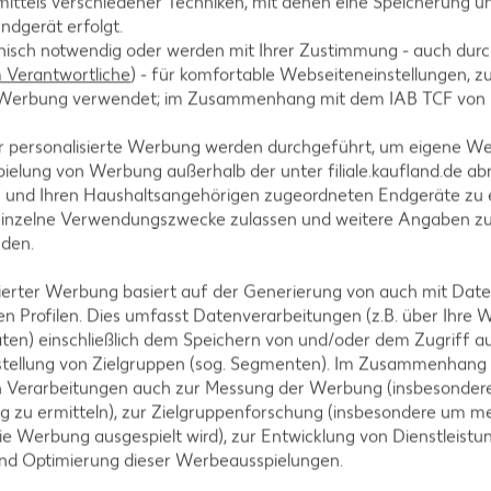
ittels verschiedener Techniken, mit denen eine Speicherung un
ndgerät erfolgt.
hnisch notwendig oder werden mit Ihrer Zustimmung - auch durch
Verantwortliche
) - für komfortable Webseiteneinstellungen, zur
rmischen und mit den Händen fünf Minuten gut knet
te Werbung verwendet; im Zusammenhang mit dem IAB TCF von
sten über Nacht.
r personalisierte Werbung werden durchgeführt, um eigene W
ielung von Werbung außerhalb der unter filiale.kaufland.de abr
n und Ihren Haushaltsangehörigen zugeordneten Endgeräte zu 
einzelne Verwendungszwecke zulassen und weitere Angaben z
nden.
isierter Werbung basiert auf der Generierung von auch mit Dat
n Profilen. Dies umfasst Datenverarbeitungen (z.B. über Ihre
ten) einschließlich dem Speichern von und/oder dem Zugriff a
tegorien
stellung von Zielgruppen (sog. Segmenten). Im Zusammenhang
n Verarbeitungen auch zur Messung der Werbung (insbesondere
g zu ermitteln), zur Zielgruppenforschung (insbesondere um me
ie Werbung ausgespielt wird), zur Entwicklung von Dienstleistu
und Optimierung dieser Werbeausspielungen.
ezepte
Muffin-Rezepte