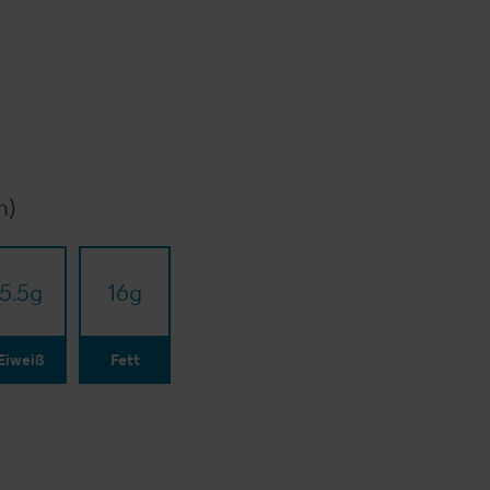
n)
5.5
g
16
g
Eiweiß
Fett