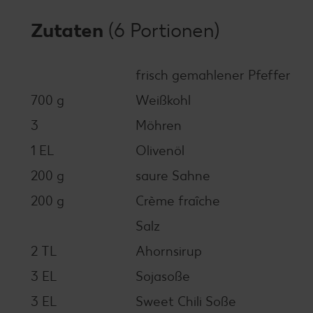
Zutaten
(6 Portionen)
frisch gemahlener Pfeffer
700 g
Weißkohl
3
Möhren
1 EL
Olivenöl
200 g
saure Sahne
200 g
Crème fraîche
Salz
2 TL
Ahornsirup
3 EL
Sojasoße
3 EL
Sweet Chili Soße