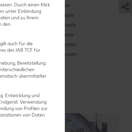
assen. Durch einen Klick
Bowle-Rezepte
en unter Einbindung
Cocktail-Rezepte
Daten und zu Ihrem
in den
Avocado-Rezepte
Erdbeer-Rezepte
ilt auch für die
Blaubeer-Rezepte
es des IAB TCF für
Bananen-Rezepte
ebung, Bereitstellung
nterschiedlichen
omatisch übermittelter
ng. Entwicklung und
 Endgerät. Verwendung
ndung von Profilen zur
mbinationen von Daten