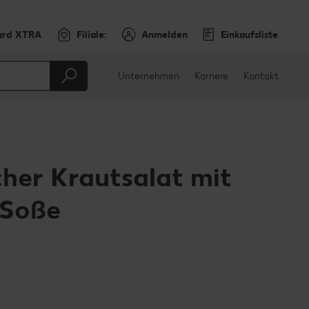
ard XTRA
Filiale:
Anmelden
Einkaufsliste
Unternehmen
Karriere
Kontakt
her Krautsalat mit
-Soße
en
teilen
sApp teilen