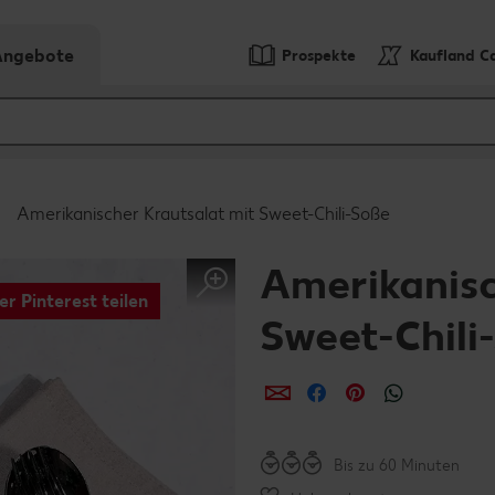
-Angebote
Prospekte
Kaufland C
Amerikanischer Krautsalat mit Sweet-Chili-Soße
Amerikanisc
er Pinterest teilen
Sweet-Chili
per E-Mail teilen
per Facebook teil
per Pinterest 
per What
Bis zu 60 Minuten