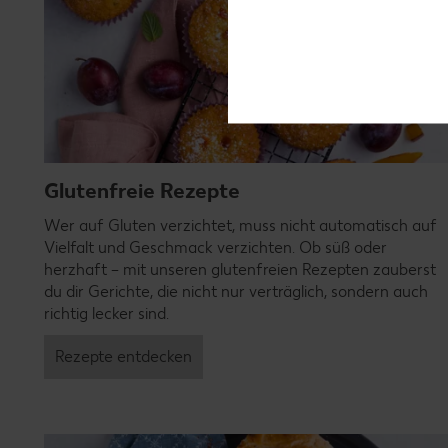
Glutenfreie Rezepte
Wer auf Gluten verzichtet, muss nicht automatisch auf
Vielfalt und Geschmack verzichten. Ob süß oder
herzhaft – mit unseren glutenfreien Rezepten zauberst
du dir Gerichte, die nicht nur verträglich, sondern auch
richtig lecker sind.
Rezepte entdecken