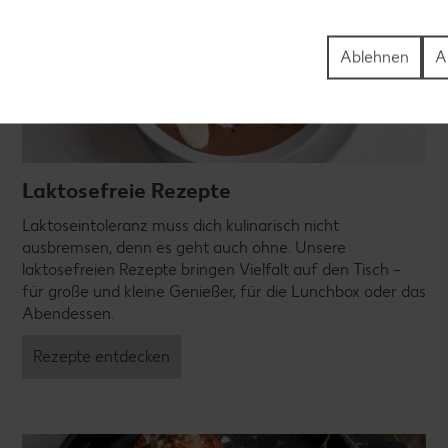
Ablehnen
A
Laktosefreie Rezepte
Laktoseintoleranz muss dich kulinarisch nicht
ausbremsen, denn es geht auch ohne. Unsere
laktosefreien Rezepte bringen Vielfalt auf den Tisch –
für große und kleine Genießer, für die Lunchbox oder das
Abendessen.
Rezepte entdecken