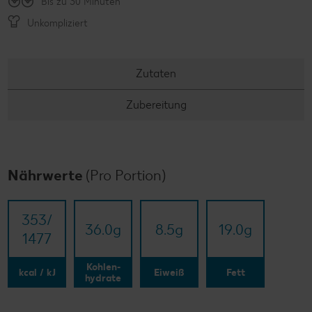
Bis zu 30 Minuten
Unkompliziert
Zutaten
Zubereitung
Nährwerte
(Pro Portion)
353/​
36.0
g
8.5
g
19.0
g
1477
Kohlen-
kcal / kJ
Eiweiß
Fett
hydrate