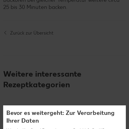
25 bis 30 Minuten backen.
Zurück zur Übersicht
Weitere interessante
Rezeptkategorien
Bevor es weitergeht: Zur Verarbeitung
Burger-Rezepte
Ihrer Daten
Pizza-Rezepte