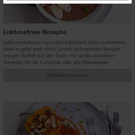
Laktosefreie Rezepte
Laktoseintoleranz muss dich kulinarisch nicht ausbremsen,
denn es geht auch ohne. Unsere laktosefreien Rezepte
bringen Vielfalt auf den Tisch – für große und kleine
Genießer, für die Lunchbox oder das Abendessen.
Rezepte entdecken