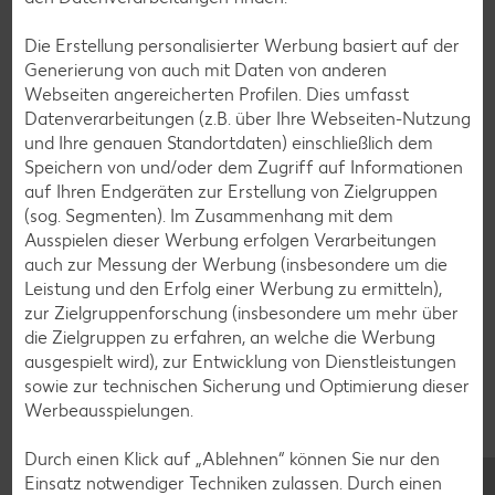
Muffin-Rezepte
Die Erstellung personalisierter Werbung basiert auf der
Apfelkuchen-Rezepte
Generierung von auch mit Daten von anderen
Webseiten angereicherten Profilen. Dies umfasst
Schokokuchen-Rezepte
Datenverarbeitungen (z.B. über Ihre Webseiten-Nutzung
Torten-Rezepte
und Ihre genauen Standortdaten) einschließlich dem
Speichern von und/oder dem Zugriff auf Informationen
Eis-Rezepte
auf Ihren Endgeräten zur Erstellung von Zielgruppen
Pfannkuchen-Rezepte
(sog. Segmenten). Im Zusammenhang mit dem
Ausspielen dieser Werbung erfolgen Verarbeitungen
Plätzchen-Rezepte
auch zur Messung der Werbung (insbesondere um die
Leistung und den Erfolg einer Werbung zu ermitteln),
zur Zielgruppenforschung (insbesondere um mehr über
Smoothie-Rezepte
die Zielgruppen zu erfahren, an welche die Werbung
Bowle-Rezepte
ausgespielt wird), zur Entwicklung von Dienstleistungen
sowie zur technischen Sicherung und Optimierung dieser
Cocktail-Rezepte
Werbeausspielungen.
Avocado-Rezepte
Durch einen Klick auf „Ablehnen“ können Sie nur den
Erdbeer-Rezepte
Einsatz notwendiger Techniken zulassen. Durch einen