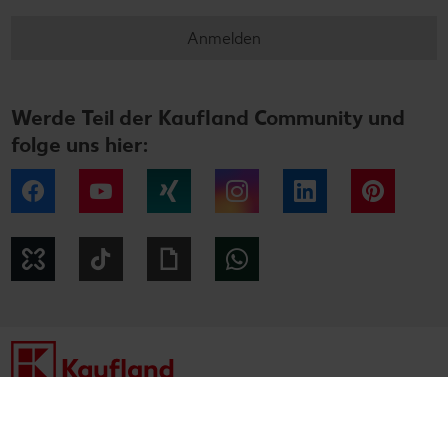
Anmelden
Werde Teil der Kaufland Community und
folge uns hier:
Facebook
YouTube
Xing
Instagram
LinkedIn
Pintere
Kununu
Tiktok
Giphy
WhatsApp
Impressum
Datenschutzhinweise
Cookie-Hinweise
Barrierefreiheitserklärung