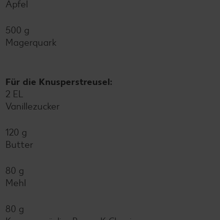
Äpfel
500 g
Magerquark
Für die Knusperstreusel:
2 EL
Vanillezucker
120 g
Butter
80 g
Mehl
80 g