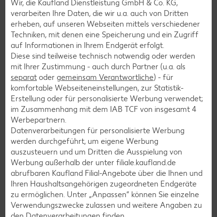
Wir, die Kaufland Dienstleistung GmbH & Co. KG,
Pasta-Rezepte
verarbeiten Ihre Daten, die wir u.a. auch von Dritten
Sushi-Rezepte
erheben, auf unseren Webseiten mittels verschiedener
Techniken, mit denen eine Speicherung und ein Zugriff
Raclette-Rezepte
auf Informationen in Ihrem Endgerät erfolgt.
Flammkuchen-Rezepte
Diese sind teilweise technisch notwendig oder werden
mit Ihrer Zustimmung - auch durch Partner (u.a. als
Frühstücksrezepte
separat
oder
gemeinsam Verantwortliche
) - für
komfortable Webseiteneinstellungen, zur Statistik-
Erstellung oder für personalisierte Werbung verwendet;
Salat-Rezepte
im Zusammenhang mit dem IAB TCF von insgesamt
4
Spargel-Rezepte
Werbepartnern.
Datenverarbeitungen für personalisierte Werbung
Fleisch-Rezepte
werden durchgeführt, um eigene Werbung
Fisch-Rezepte
auszusteuern und um Dritten die Ausspielung von
Werbung außerhalb der unter filiale.kaufland.de
Geflügel-Rezepte
abrufbaren Kaufland Filial-Angebote über die Ihnen und
Lamm-Rezepte
Ihren Haushaltsangehörigen zugeordneten Endgeräte
zu ermöglichen. Unter „Anpassen“ können Sie einzelne
Grill-Rezepte
Verwendungszwecke zulassen und weitere Angaben zu
den Datenverarbeitungen finden.