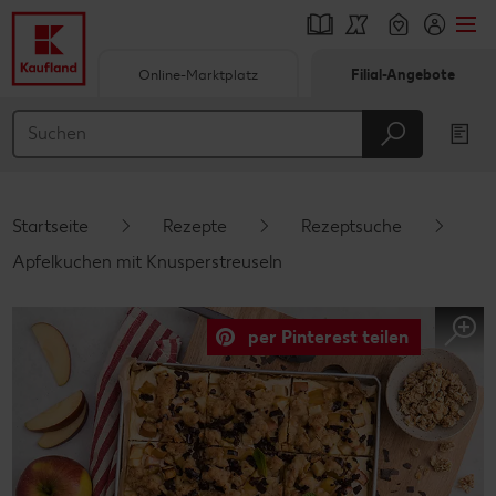
Online-Marktplatz
Filial-Angebote
Springe zu
Hauptinhalt
Footer
Startseite
Rezepte
Rezeptsuche
Schwebender Seitenbereich
Apfelkuchen mit Knusperstreuseln
per Pinterest teilen