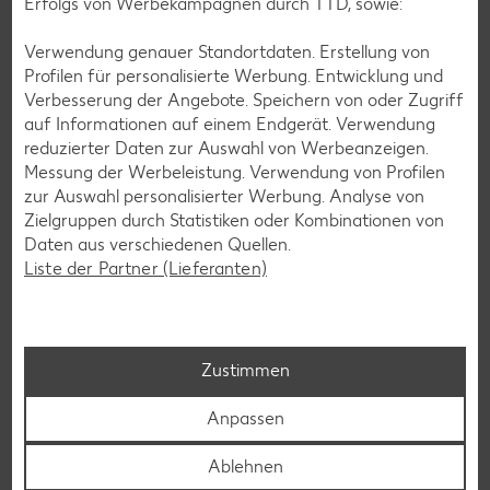
Erfolgs von Werbekampagnen durch TTD, sowie:
Verwendung genauer Standortdaten. Erstellung von
Glutenfreie Rezepte
Profilen für personalisierte Werbung. Entwicklung und
Wer auf Gluten verzichtet, muss nicht automatisch auf
Verbesserung der Angebote. Speichern von oder Zugriff
Vielfalt und Geschmack verzichten. Ob süß oder herzhaft –
auf Informationen auf einem Endgerät. Verwendung
mit unseren glutenfreien Rezepten zauberst du dir Gerichte,
reduzierter Daten zur Auswahl von Werbeanzeigen.
die nicht nur verträglich, sondern auch richtig lecker sind.
Messung der Werbeleistung. Verwendung von Profilen
zur Auswahl personalisierter Werbung. Analyse von
Rezepte entdecken
Zielgruppen durch Statistiken oder Kombinationen von
Daten aus verschiedenen Quellen.
Liste der Partner (Lieferanten)
Zustimmen
Anpassen
Ablehnen