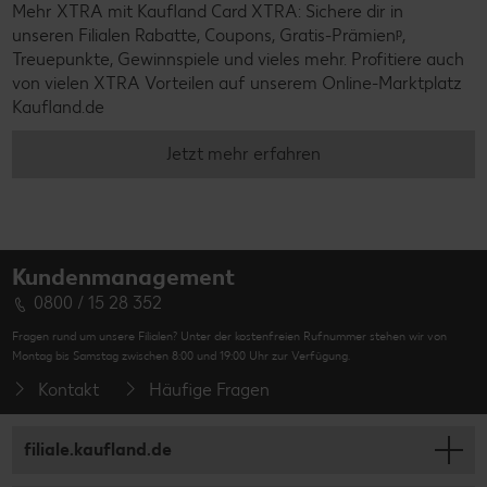
Mehr XTRA mit Kaufland Card XTRA: Sichere dir in
unseren Filialen Rabatte, Coupons, Gratis-Prämienᵖ,
Treuepunkte, Gewinnspiele und vieles mehr. Profitiere auch
von vielen XTRA Vorteilen auf unserem Online-Marktplatz
Kaufland.de
Jetzt mehr erfahren
Kundenmanagement
0800 / 15 28 352
Fragen rund um unsere Filialen? Unter der kostenfreien Rufnummer stehen wir von
Montag bis Samstag zwischen 8:00 und 19:00 Uhr zur Verfügung.
Kontakt
Häufige Fragen
filiale.kaufland.de