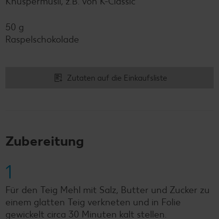
Knuspermüsli, z.B. von K-Classic
50 g
Raspelschokolade
Zutaten auf die Einkaufsliste
Zubereitung
1
Für den Teig Mehl mit Salz, Butter und Zucker zu
einem glatten Teig verkneten und in Folie
gewickelt circa 30 Minuten kalt stellen.