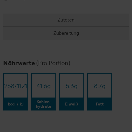
Zutaten
Zubereitung
Nährwerte
(Pro Portion)
268/​1121
41.6
g
5.3
g
8.7
g
Kohlen-
kcal / kJ
Eiweiß
Fett
hydrate