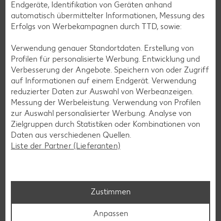
Endgeräte, Identifikation von Geräten anhand
automatisch übermittelter Informationen, Messung des
Erfolgs von Werbekampagnen durch TTD, sowie:
Verwendung genauer Standortdaten. Erstellung von
Profilen für personalisierte Werbung. Entwicklung und
Verbesserung der Angebote. Speichern von oder Zugriff
Glutenfreie Rezepte
auf Informationen auf einem Endgerät. Verwendung
reduzierter Daten zur Auswahl von Werbeanzeigen.
Wer auf Gluten verzichtet, muss nicht automatisch auf
Messung der Werbeleistung. Verwendung von Profilen
Vielfalt und Geschmack verzichten. Ob süß oder herzhaft –
zur Auswahl personalisierter Werbung. Analyse von
mit unseren glutenfreien Rezepten zauberst du dir Gerichte,
Zielgruppen durch Statistiken oder Kombinationen von
die nicht nur verträglich, sondern auch richtig lecker sind.
Daten aus verschiedenen Quellen.
Liste der Partner (Lieferanten)
Rezepte entdecken
Zustimmen
Anpassen