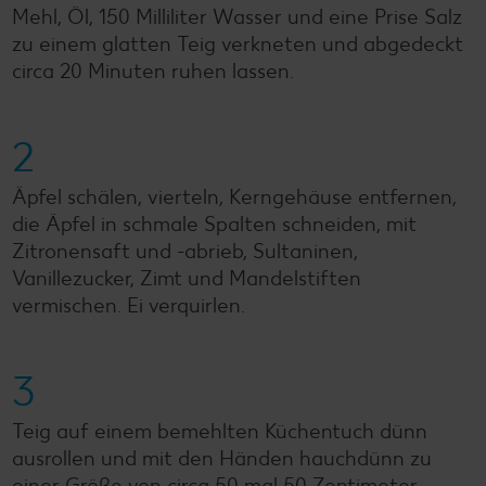
Mehl, Öl, 150 Milliliter Wasser und eine Prise Salz
zu einem glatten Teig verkneten und abgedeckt
circa 20 Minuten ruhen lassen.
2
Äpfel schälen, vierteln, Kerngehäuse entfernen,
die Äpfel in schmale Spalten schneiden, mit
Zitronensaft und -abrieb, Sultaninen,
Vanillezucker, Zimt und Mandelstiften
vermischen. Ei verquirlen.
3
Teig auf einem bemehlten Küchentuch dünn
ausrollen und mit den Händen hauchdünn zu
einer Größe von circa 50 mal 50 Zentimeter