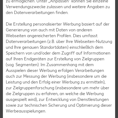
zu ermöglichen. Unter „Anpassen“ können Sie einzelne
Lamm-Rezepte
Verwendungszwecke zulassen und weitere Angaben zu
den Datenverarbeitungen finden.
Grill-Rezepte
Die Erstellung personalisierter Werbung basiert auf der
Generierung von auch mit Daten von anderen
Muffin-Rezepte
Webseiten angereicherten Profilen. Dies umfasst
Apfelkuchen-Rezepte
Datenverarbeitungen (z.B. über Ihre Webseiten-Nutzung
und Ihre genauen Standortdaten) einschließlich dem
Schokokuchen-Rezepte
Speichern von und/oder dem Zugriff auf Informationen
Torten-Rezepte
auf Ihren Endgeräten zur Erstellung von Zielgruppen
(sog. Segmenten). Im Zusammenhang mit dem
Eis-Rezepte
Ausspielen dieser Werbung erfolgen Verarbeitungen
Pfannkuchen-Rezepte
auch zur Messung der Werbung (insbesondere um die
Leistung und den Erfolg einer Werbung zu ermitteln),
Plätzchen-Rezepte
zur Zielgruppenforschung (insbesondere um mehr über
die Zielgruppen zu erfahren, an welche die Werbung
ausgespielt wird), zur Entwicklung von Dienstleistungen
Smoothie-Rezepte
sowie zur technischen Sicherung und Optimierung dieser
Bowle-Rezepte
Werbeausspielungen.