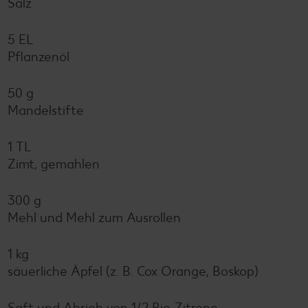
Salz
5 EL
Pflanzenöl
50 g
Mandelstifte
1 TL
Zimt, gemahlen
300 g
Mehl und Mehl zum Ausrollen
1 kg
säuerliche Äpfel (z. B. Cox Orange, Boskop)
Saft und Abrieb von 1/2 Bio-Zitrone