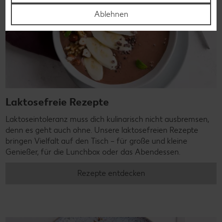
Ablehnen
Laktosefreie Rezepte
Laktoseintoleranz muss dich kulinarisch nicht ausbremsen,
denn es geht auch ohne. Unsere laktosefreien Rezepte
bringen Vielfalt auf den Tisch – für große und kleine
Genießer, für die Lunchbox oder das Abendessen.
Rezepte entdecken