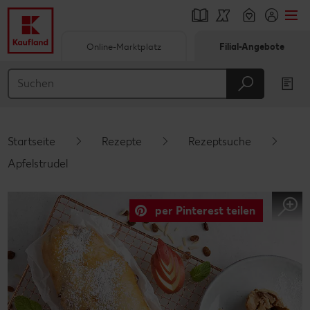
Online-Marktplatz
Filial-Angebote
Springe zu
Hauptinhalt
Footer
Startseite
Rezepte
Rezeptsuche
Schwebender Seitenbereich
Apfelstrudel
per Pinterest teilen