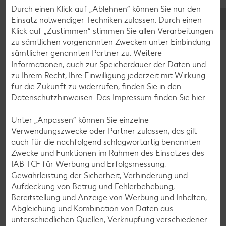
Cocktail-Rezepte
Durch einen Klick auf „Ablehnen“ können Sie nur den
Avocado-Rezepte
Einsatz notwendiger Techniken zulassen. Durch einen
Klick auf „Zustimmen“ stimmen Sie allen Verarbeitungen
Erdbeer-Rezepte
zu sämtlichen vorgenannten Zwecken unter Einbindung
Blaubeer-Rezepte
sämtlicher genannten Partner zu. Weitere
Informationen, auch zur Speicherdauer der Daten und
Bananen-Rezepte
zu Ihrem Recht, Ihre Einwilligung jederzeit mit Wirkung
für die Zukunft zu widerrufen, finden Sie in den
Datenschutzhinweisen
. Das Impressum finden Sie
hier.
Zurück zu allen Rezepten
Unter „Anpassen“ können Sie einzelne
Verwendungszwecke oder Partner zulassen; das gilt
auch für die nachfolgend schlagwortartig benannten
Zwecke und Funktionen im Rahmen des Einsatzes des
IAB TCF für Werbung und Erfolgsmessung:
Gewährleistung der Sicherheit, Verhinderung und
Aufdeckung von Betrug und Fehlerbehebung,
Bereitstellung und Anzeige von Werbung und Inhalten,
Abgleichung und Kombination von Daten aus
unterschiedlichen Quellen, Verknüpfung verschiedener