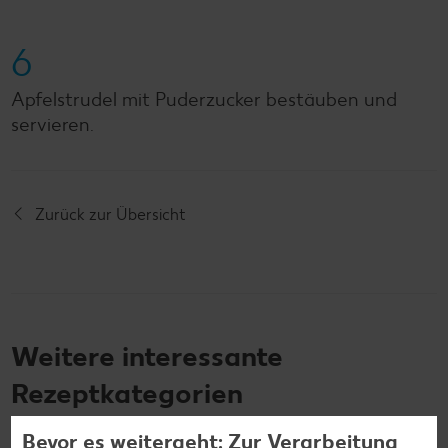
6
Apfelstrudel mit Puderzucker bestäuben und
servieren.
Zurück zur Übersicht
Weitere interessante
Rezeptkategorien
Bevor es weitergeht: Zur Verarbeitung