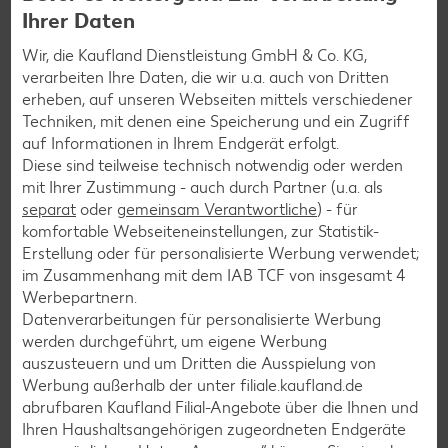
Ihrer Daten
Burger-Rezepte
Wir, die Kaufland Dienstleistung GmbH & Co. KG,
Pizza-Rezepte
verarbeiten Ihre Daten, die wir u.a. auch von Dritten
erheben, auf unseren Webseiten mittels verschiedener
Pasta-Rezepte
Techniken, mit denen eine Speicherung und ein Zugriff
Sushi-Rezepte
auf Informationen in Ihrem Endgerät erfolgt.
Diese sind teilweise technisch notwendig oder werden
Raclette-Rezepte
mit Ihrer Zustimmung - auch durch Partner (u.a. als
Flammkuchen-Rezepte
separat
oder
gemeinsam Verantwortliche
) - für
komfortable Webseiteneinstellungen, zur Statistik-
Frühstücksrezepte
Erstellung oder für personalisierte Werbung verwendet;
im Zusammenhang mit dem IAB TCF von insgesamt
4
Werbepartnern.
Salat-Rezepte
Datenverarbeitungen für personalisierte Werbung
Spargel-Rezepte
werden durchgeführt, um eigene Werbung
auszusteuern und um Dritten die Ausspielung von
Fleisch-Rezepte
Werbung außerhalb der unter filiale.kaufland.de
Fisch-Rezepte
abrufbaren Kaufland Filial-Angebote über die Ihnen und
Ihren Haushaltsangehörigen zugeordneten Endgeräte
Geflügel-Rezepte