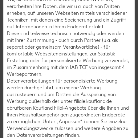
Salat-Rezepte
verarbeiten Ihre Daten, die wir u.a. auch von Dritten
Spargel-Rezepte
erheben, auf unseren Webseiten mittels verschiedener
Techniken, mit denen eine Speicherung und ein Zugriff
Fleisch-Rezepte
auf Informationen in Ihrem Endgerät erfolgt.
Fisch-Rezepte
Diese sind teilweise technisch notwendig oder werden
mit Ihrer Zustimmung - auch durch Partner (u.a. als
Geflügel-Rezepte
separat
oder
gemeinsam Verantwortliche
) - für
Lamm-Rezepte
komfortable Webseiteneinstellungen, zur Statistik-
Erstellung oder für personalisierte Werbung verwendet;
Grill-Rezepte
im Zusammenhang mit dem IAB TCF von insgesamt
4
Werbepartnern.
Datenverarbeitungen für personalisierte Werbung
Muffin-Rezepte
werden durchgeführt, um eigene Werbung
Apfelkuchen-Rezepte
auszusteuern und um Dritten die Ausspielung von
Werbung außerhalb der unter filiale.kaufland.de
Schokokuchen-Rezepte
abrufbaren Kaufland Filial-Angebote über die Ihnen und
Torten-Rezepte
Ihren Haushaltsangehörigen zugeordneten Endgeräte
zu ermöglichen. Unter „Anpassen“ können Sie einzelne
Eis-Rezepte
Verwendungszwecke zulassen und weitere Angaben zu
Pfannkuchen-Rezepte
den Datenverarbeitungen finden.