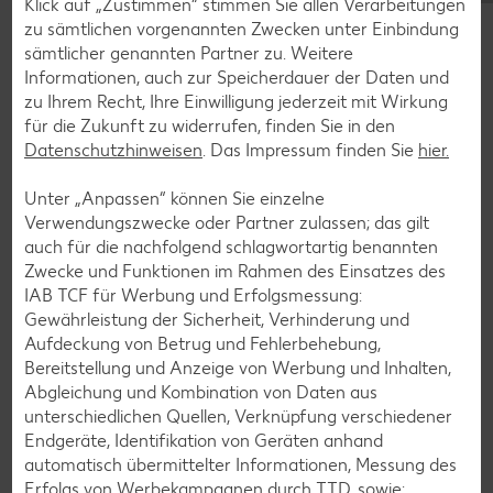
Klick auf „Zustimmen“ stimmen Sie allen Verarbeitungen
zu sämtlichen vorgenannten Zwecken unter Einbindung
sämtlicher genannten Partner zu. Weitere
Informationen, auch zur Speicherdauer der Daten und
zu Ihrem Recht, Ihre Einwilligung jederzeit mit Wirkung
für die Zukunft zu widerrufen, finden Sie in den
Datenschutzhinweisen
. Das Impressum finden Sie
hier.
Unter „Anpassen“ können Sie einzelne
Verwendungszwecke oder Partner zulassen; das gilt
auch für die nachfolgend schlagwortartig benannten
Zwecke und Funktionen im Rahmen des Einsatzes des
IAB TCF für Werbung und Erfolgsmessung:
Gewährleistung der Sicherheit, Verhinderung und
Glutenfreie Rezepte
Aufdeckung von Betrug und Fehlerbehebung,
Bereitstellung und Anzeige von Werbung und Inhalten,
Wer auf Gluten verzichtet, muss nicht automatisch auf
Abgleichung und Kombination von Daten aus
Vielfalt und Geschmack verzichten. Ob süß oder herzhaft –
unterschiedlichen Quellen, Verknüpfung verschiedener
mit unseren glutenfreien Rezepten zauberst du dir Gerichte,
Endgeräte, Identifikation von Geräten anhand
die nicht nur verträglich, sondern auch richtig lecker sind.
automatisch übermittelter Informationen, Messung des
Erfolgs von Werbekampagnen durch TTD, sowie:
Rezepte entdecken