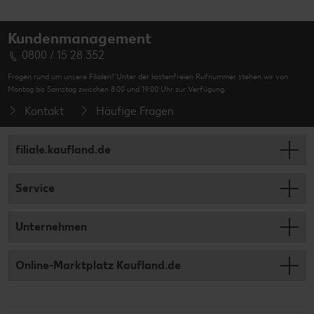
Kundenmanagement
0800 / 15 28 352
Fragen rund um unsere Filialen? Unter der kostenfreien Rufnummer stehen wir von
Montag bis Samstag zwischen 8:00 und 19:00 Uhr zur Verfügung.
Kontakt
Häufige Fragen
filiale.kaufland.de
Service
Unternehmen
Online-Marktplatz Kaufland.de