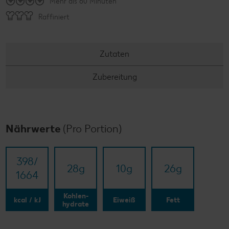
Mehr als 60 Minuten
Raffiniert
Zutaten
Zubereitung
Nährwerte
(Pro Portion)
398/​
28
g
10
g
26
g
1664
Kohlen-
kcal / kJ
Eiweiß
Fett
hydrate