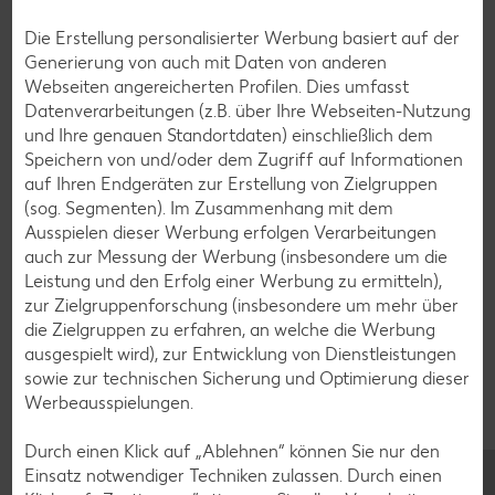
Plätzchen-Rezepte
Die Erstellung personalisierter Werbung basiert auf der
Generierung von auch mit Daten von anderen
Webseiten angereicherten Profilen. Dies umfasst
Smoothie-Rezepte
Datenverarbeitungen (z.B. über Ihre Webseiten-Nutzung
Bowle-Rezepte
und Ihre genauen Standortdaten) einschließlich dem
Speichern von und/oder dem Zugriff auf Informationen
Cocktail-Rezepte
auf Ihren Endgeräten zur Erstellung von Zielgruppen
Avocado-Rezepte
(sog. Segmenten). Im Zusammenhang mit dem
Ausspielen dieser Werbung erfolgen Verarbeitungen
Erdbeer-Rezepte
auch zur Messung der Werbung (insbesondere um die
Blaubeer-Rezepte
Leistung und den Erfolg einer Werbung zu ermitteln),
zur Zielgruppenforschung (insbesondere um mehr über
Bananen-Rezepte
die Zielgruppen zu erfahren, an welche die Werbung
ausgespielt wird), zur Entwicklung von Dienstleistungen
sowie zur technischen Sicherung und Optimierung dieser
Werbeausspielungen.
Zurück zu allen Rezepten
Durch einen Klick auf „Ablehnen“ können Sie nur den
Einsatz notwendiger Techniken zulassen. Durch einen