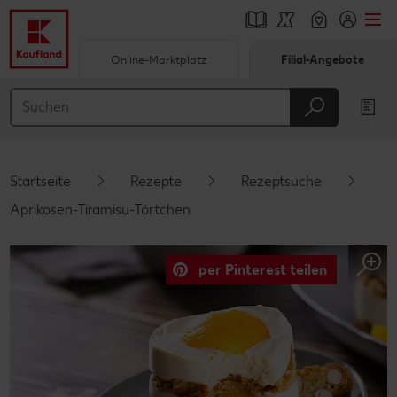
Online-Marktplatz
Filial-Angebote
Springe zu
Hauptinhalt
Footer
Startseite
Rezepte
Rezeptsuche
Schwebender Seitenbereich
Aprikosen-Tiramisu-Törtchen
per Pinterest teilen