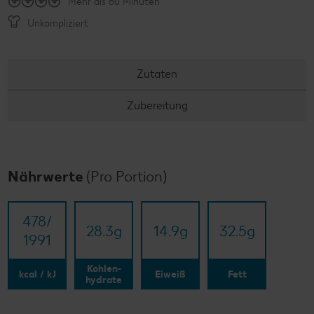
Mehr als 60 Minuten
Unkompliziert
Zutaten
Zubereitung
Nährwerte
(Pro Portion)
478/​
28.3
g
14.9
g
32.5
g
1991
Kohlen-
kcal / kJ
Eiweiß
Fett
hydrate