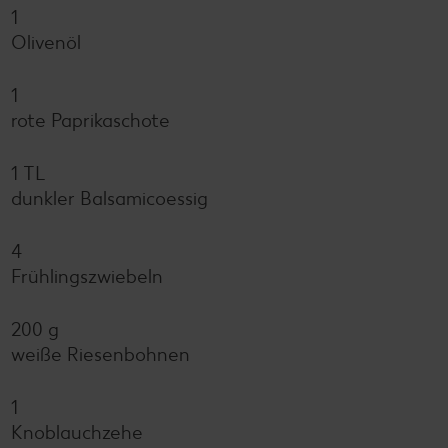
1
Olivenöl
1
rote Paprikaschote
1 TL
dunkler Balsamicoessig
4
Frühlingszwiebeln
200 g
weiße Riesenbohnen
1
Knoblauchzehe