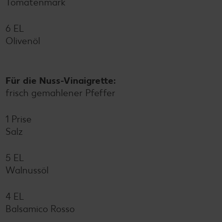
Tomatenmark
6 EL
Olivenöl
Für die Nuss-Vinaigrette:
frisch gemahlener Pfeffer
1 Prise
Salz
5 EL
Walnussöl
4 EL
Balsamico Rosso