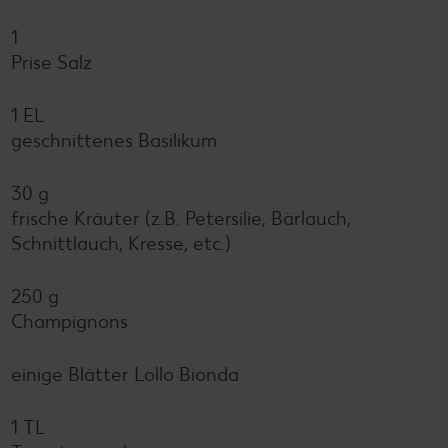
1
Prise Salz
1 EL
geschnittenes Basilikum
30 g
frische Kräuter (z.B. Petersilie, Bärlauch,
Schnittlauch, Kresse, etc.)
250 g
Champignons
einige Blätter Lollo Bionda
1 TL