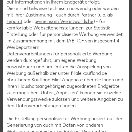
auf Informationen in Ihrem Endgerät erfolgt.
Diese sind teilweise technisch notwendig oder werden
mit Ihrer Zustimmung - auch durch Partner (u.a. als
separat
oder
gemeinsam Verantwortliche
) - für
Weitere interessante
komfortable Webseiteneinstellungen, zur Statistik-
Rezeptkategorien
Erstellung oder für personalisierte Werbung verwendet;
im Zusammenhang mit dem IAB TCF von insgesamt
4
Werbepartnern.
Datenverarbeitungen für personalisierte Werbung
werden durchgeführt, um eigene Werbung
Burger-Rezepte
auszusteuern und um Dritten die Ausspielung von
Pizza-Rezepte
Werbung außerhalb der unter filiale.kaufland.de
abrufbaren Kaufland Filial-Angebote über die Ihnen und
Pasta-Rezepte
Ihren Haushaltsangehörigen zugeordneten Endgeräte
Sushi-Rezepte
zu ermöglichen. Unter „Anpassen“ können Sie einzelne
Verwendungszwecke zulassen und weitere Angaben zu
Raclette-Rezepte
den Datenverarbeitungen finden.
Flammkuchen-Rezepte
Die Erstellung personalisierter Werbung basiert auf der
Frühstücksrezepte
Generierung von auch mit Daten von anderen
Webseiten angereicherten Profilen. Dies umfasst