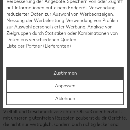
Verbesserung der Angebote. Speichern von oder Zugriff
auf Informationen auf einem Endgerät. Verwendung
reduzierter Daten zur Auswahl von Werbeanzeigen.
Messung der Werbeleistung. Verwendung von Profilen
zur Auswahl personalisierter Werbung. Analyse von
Zielgruppen durch Statistiken oder Kombinationen von
Daten aus verschiedenen Quellen.
Liste der Partner (Lieferanten)
Zustimmen
Anpassen
Glutenfreie Rezepte
Ablehnen
Wer auf Gluten verzichtet, muss nicht automatisch auf
Vielfalt und Geschmack verzichten. Ob süß oder herzhaft –
mit unseren glutenfreien Rezepten zauberst du dir Gerichte,
die nicht nur verträglich, sondern auch richtig lecker sind.