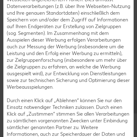
Datenverarbeitungen (z.B. über Ihre Webseiten-Nutzung
Salat-Rezepte
und Ihre genauen Standortdaten) einschließlich dem
Spargel-Rezepte
Speichern von und/oder dem Zugriff auf Informationen
auf Ihren Endgeräten zur Erstellung von Zielgruppen
Fleisch-Rezepte
(sog. Segmenten). Im Zusammenhang mit dem
Fisch-Rezepte
Ausspielen dieser Werbung erfolgen Verarbeitungen
auch zur Messung der Werbung (insbesondere um die
Geflügel-Rezepte
Leistung und den Erfolg einer Werbung zu ermitteln),
Lamm-Rezepte
zur Zielgruppenforschung (insbesondere um mehr über
die Zielgruppen zu erfahren, an welche die Werbung
Grill-Rezepte
ausgespielt wird), zur Entwicklung von Dienstleistungen
sowie zur technischen Sicherung und Optimierung dieser
Werbeausspielungen.
Muffin-Rezepte
Apfelkuchen-Rezepte
Durch einen Klick auf „Ablehnen“ können Sie nur den
Einsatz notwendiger Techniken zulassen. Durch einen
Schokokuchen-Rezepte
Klick auf „Zustimmen“ stimmen Sie allen Verarbeitungen
Torten-Rezepte
zu sämtlichen vorgenannten Zwecken unter Einbindung
sämtlicher genannten Partner zu. Weitere
Eis-Rezepte
Informationen, auch zur Speicherdauer der Daten und