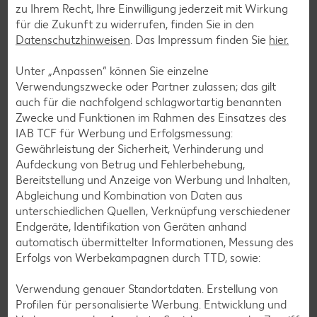
Pfannkuchen-Rezepte
zu Ihrem Recht, Ihre Einwilligung jederzeit mit Wirkung
für die Zukunft zu widerrufen, finden Sie in den
Plätzchen-Rezepte
Datenschutzhinweisen
. Das Impressum finden Sie
hier.
Unter „Anpassen“ können Sie einzelne
Smoothie-Rezepte
Verwendungszwecke oder Partner zulassen; das gilt
Bowle-Rezepte
auch für die nachfolgend schlagwortartig benannten
Zwecke und Funktionen im Rahmen des Einsatzes des
Cocktail-Rezepte
IAB TCF für Werbung und Erfolgsmessung:
Avocado-Rezepte
Gewährleistung der Sicherheit, Verhinderung und
Aufdeckung von Betrug und Fehlerbehebung,
Erdbeer-Rezepte
Bereitstellung und Anzeige von Werbung und Inhalten,
Blaubeer-Rezepte
Abgleichung und Kombination von Daten aus
unterschiedlichen Quellen, Verknüpfung verschiedener
Bananen-Rezepte
Endgeräte, Identifikation von Geräten anhand
automatisch übermittelter Informationen, Messung des
Erfolgs von Werbekampagnen durch TTD, sowie:
Verwendung genauer Standortdaten. Erstellung von
Zurück zu allen Rezepten
Profilen für personalisierte Werbung. Entwicklung und