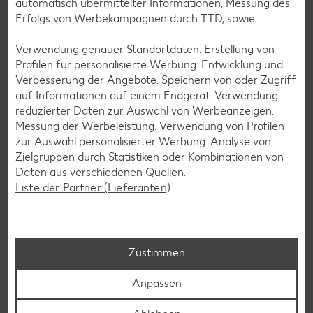
automatisch übermittelter Informationen, Messung des
Erfolgs von Werbekampagnen durch TTD, sowie:
Verwendung genauer Standortdaten. Erstellung von
Profilen für personalisierte Werbung. Entwicklung und
Glutenfreie Rezepte
Verbesserung der Angebote. Speichern von oder Zugriff
Wer auf Gluten verzichtet, muss nicht automatisch auf
auf Informationen auf einem Endgerät. Verwendung
Vielfalt und Geschmack verzichten. Ob süß oder herzhaft –
reduzierter Daten zur Auswahl von Werbeanzeigen.
mit unseren glutenfreien Rezepten zauberst du dir Gerichte,
Messung der Werbeleistung. Verwendung von Profilen
die nicht nur verträglich, sondern auch richtig lecker sind.
zur Auswahl personalisierter Werbung. Analyse von
Zielgruppen durch Statistiken oder Kombinationen von
Rezepte entdecken
Daten aus verschiedenen Quellen.
Liste der Partner (Lieferanten)
Zustimmen
Anpassen