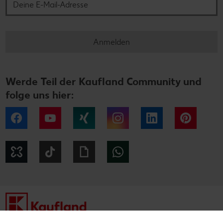
Anmelden
Werde Teil der Kaufland Community und
folge uns hier:
Facebook
YouTube
Xing
Instagram
LinkedIn
Pintere
Kununu
Tiktok
Giphy
WhatsApp