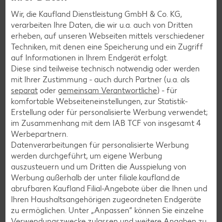
Pizza-Rezepte
Wir, die Kaufland Dienstleistung GmbH & Co. KG,
verarbeiten Ihre Daten, die wir u.a. auch von Dritten
Pasta-Rezepte
erheben, auf unseren Webseiten mittels verschiedener
Sushi-Rezepte
Techniken, mit denen eine Speicherung und ein Zugriff
auf Informationen in Ihrem Endgerät erfolgt.
Raclette-Rezepte
Diese sind teilweise technisch notwendig oder werden
Flammkuchen-Rezepte
mit Ihrer Zustimmung - auch durch Partner (u.a. als
separat
oder
gemeinsam Verantwortliche
) - für
Frühstücksrezepte
komfortable Webseiteneinstellungen, zur Statistik-
Erstellung oder für personalisierte Werbung verwendet;
im Zusammenhang mit dem IAB TCF von insgesamt
4
Salat-Rezepte
Werbepartnern.
Spargel-Rezepte
Datenverarbeitungen für personalisierte Werbung
werden durchgeführt, um eigene Werbung
Fleisch-Rezepte
auszusteuern und um Dritten die Ausspielung von
Fisch-Rezepte
Werbung außerhalb der unter filiale.kaufland.de
abrufbaren Kaufland Filial-Angebote über die Ihnen und
Geflügel-Rezepte
Ihren Haushaltsangehörigen zugeordneten Endgeräte
Lamm-Rezepte
zu ermöglichen. Unter „Anpassen“ können Sie einzelne
Verwendungszwecke zulassen und weitere Angaben zu