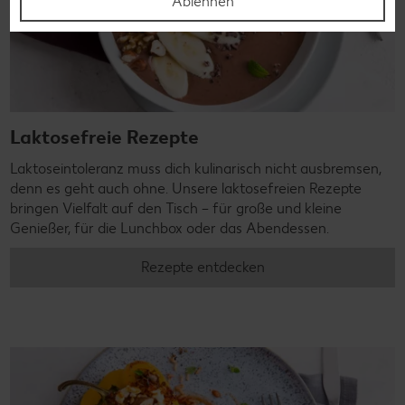
Ablehnen
Laktosefreie Rezepte
Laktoseintoleranz muss dich kulinarisch nicht ausbremsen,
denn es geht auch ohne. Unsere laktosefreien Rezepte
bringen Vielfalt auf den Tisch – für große und kleine
Genießer, für die Lunchbox oder das Abendessen.
Rezepte entdecken