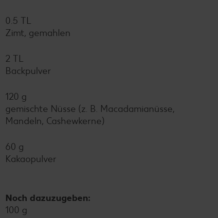
0.5 TL
Zimt, gemahlen
2 TL
Backpulver
120 g
gemischte Nüsse (z. B. Macadamianüsse,
Mandeln, Cashewkerne)
60 g
Kakaopulver
Noch dazuzugeben:
100 g