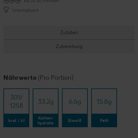
Bis zu 60 Minuten
Unkompliziert
Zutaten
Zubereitung
Nährwerte
(Pro Portion)
301/​
33.2
g
6.6
g
15.8
g
1258
Kohlen-
kcal / kJ
Eiweiß
Fett
hydrate