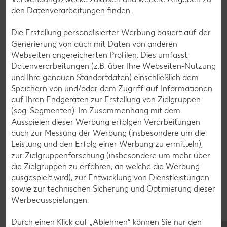
Grill-Rezepte
den Datenverarbeitungen finden.
Die Erstellung personalisierter Werbung basiert auf der
Muffin-Rezepte
Generierung von auch mit Daten von anderen
Apfelkuchen-Rezepte
Webseiten angereicherten Profilen. Dies umfasst
Datenverarbeitungen (z.B. über Ihre Webseiten-Nutzung
Schokokuchen-Rezepte
und Ihre genauen Standortdaten) einschließlich dem
Torten-Rezepte
Speichern von und/oder dem Zugriff auf Informationen
auf Ihren Endgeräten zur Erstellung von Zielgruppen
Eis-Rezepte
(sog. Segmenten). Im Zusammenhang mit dem
Pfannkuchen-Rezepte
Ausspielen dieser Werbung erfolgen Verarbeitungen
auch zur Messung der Werbung (insbesondere um die
Plätzchen-Rezepte
Leistung und den Erfolg einer Werbung zu ermitteln),
zur Zielgruppenforschung (insbesondere um mehr über
die Zielgruppen zu erfahren, an welche die Werbung
Smoothie-Rezepte
ausgespielt wird), zur Entwicklung von Dienstleistungen
Bowle-Rezepte
sowie zur technischen Sicherung und Optimierung dieser
Werbeausspielungen.
Cocktail-Rezepte
Avocado-Rezepte
Durch einen Klick auf „Ablehnen“ können Sie nur den