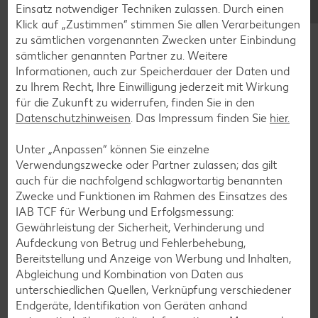
Einsatz notwendiger Techniken zulassen. Durch einen
Erdbeer-Rezepte
Klick auf „Zustimmen“ stimmen Sie allen Verarbeitungen
Blaubeer-Rezepte
zu sämtlichen vorgenannten Zwecken unter Einbindung
sämtlicher genannten Partner zu. Weitere
Bananen-Rezepte
Informationen, auch zur Speicherdauer der Daten und
zu Ihrem Recht, Ihre Einwilligung jederzeit mit Wirkung
für die Zukunft zu widerrufen, finden Sie in den
Datenschutzhinweisen
. Das Impressum finden Sie
hier.
Zurück zu allen Rezepten
Unter „Anpassen“ können Sie einzelne
Verwendungszwecke oder Partner zulassen; das gilt
auch für die nachfolgend schlagwortartig benannten
Zwecke und Funktionen im Rahmen des Einsatzes des
IAB TCF für Werbung und Erfolgsmessung:
Gewährleistung der Sicherheit, Verhinderung und
Aufdeckung von Betrug und Fehlerbehebung,
Bereitstellung und Anzeige von Werbung und Inhalten,
Abgleichung und Kombination von Daten aus
unterschiedlichen Quellen, Verknüpfung verschiedener
Endgeräte, Identifikation von Geräten anhand