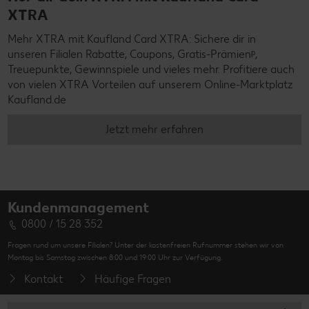
XTRA
Mehr XTRA mit Kaufland Card XTRA: Sichere dir in
unseren Filialen Rabatte, Coupons, Gratis-Prämienᵖ,
Treuepunkte, Gewinnspiele und vieles mehr. Profitiere auch
von vielen XTRA Vorteilen auf unserem Online-Marktplatz
Kaufland.de
Jetzt mehr erfahren
Kundenmanagement
0800 / 15 28 352
Fragen rund um unsere Filialen? Unter der kostenfreien Rufnummer stehen wir von
Montag bis Samstag zwischen 8:00 und 19:00 Uhr zur Verfügung.
Kontakt
Häufige Fragen