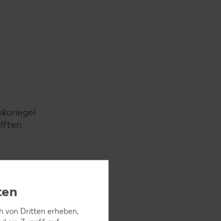
okoriegel
lften
ten
ch von Dritten erheben,