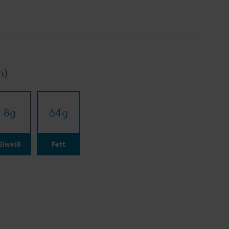
n)
8
g
64
g
Eiweiß
Fett