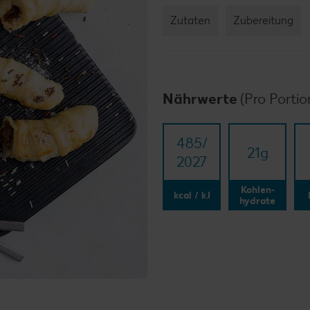
Zutaten
Zubereitung
Nährwerte
(Pro Portio
485/​
21
g
2027
Kohlen-
kcal / kJ
hydrate