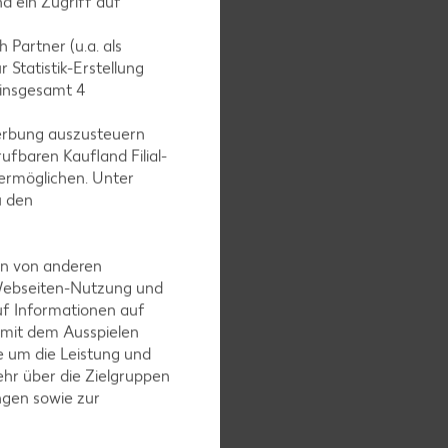
d ein Zugriff auf
 Partner (u.a. als
 Statistik-Erstellung
 insgesamt
4
erbung auszusteuern
ufbaren Kaufland Filial-
ermöglichen. Unter
u den
en von anderen
 Webseiten-Nutzung und
nd außen
uf Informationen auf
 mit dem Ausspielen
 um die Leistung und
hr über die Zielgruppen
ngen sowie zur