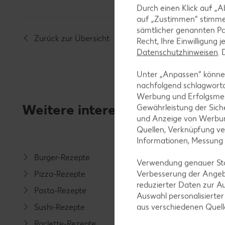
Durch einen Klick auf „A
auf „Zustimmen“ stimme
sämtlicher genannten Pa
Zurück zur Übersicht
Recht, Ihre Einwilligung 
Datenschutzhinweisen
.
Unter „Anpassen“ können
nachfolgend schlagwort
Werbung und Erfolgsme
Weitere interessante Rezeptka
Gewährleistung der Sich
und Anzeige von Werbun
Quellen, Verknüpfung ve
Informationen, Messung
Burger-Rezepte
Salat-R
Verwendung genauer Stan
Verbesserung der Angeb
Pizza-Rezepte
Spargel
reduzierter Daten zur A
Pasta-Rezepte
Fleisch-
Auswahl personalisierte
aus verschiedenen Quel
Sushi-Rezepte
Fisch-R
Raclette-Rezepte
Geflüge