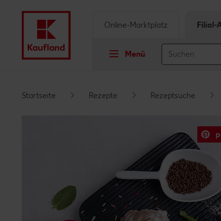
Online-Marktplatz
Filial
Menü
Springe zu
Startseite
Rezepte
Rezeptsuche
Hauptinhalt
p
Footer
Schwebender Seitenbereich