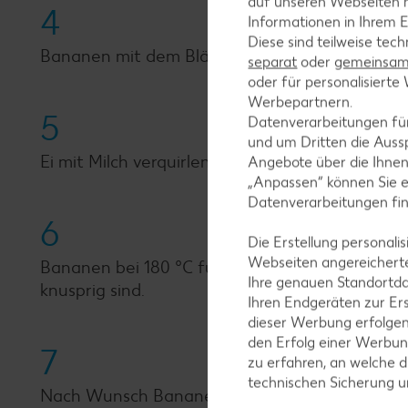
auf unseren Webseiten m
4
Informationen in Ihrem E
Diese sind teilweise tec
Bananen mit dem Blätterteig umwickeln, sodas
separat
oder
gemeinsam 
oder für personalisier
Werbepartnern.
5
Datenverarbeitungen fü
und um Dritten die Aussp
Ei mit Milch verquirlen und Blätterteig-Banane
Angebote über die Ihne
„Anpassen“ können Sie 
Datenverarbeitungen fi
6
Die Erstellung personal
Webseiten angereicherte
Bananen bei 180 °C für circa sieben Minuten in
Ihre genauen Standortda
knusprig sind.
Ihren Endgeräten zur Er
dieser Werbung erfolge
den Erfolg einer Werbun
7
zu erfahren, an welche d
technischen Sicherung 
Nach Wunsch Bananen mit Schokostreuseln best