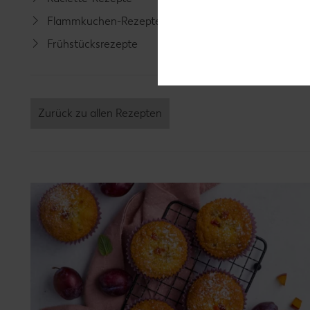
Flammkuchen-Rezepte
Lamm-R
Frühstücksrezepte
Grill-Re
Zurück zu allen Rezepten