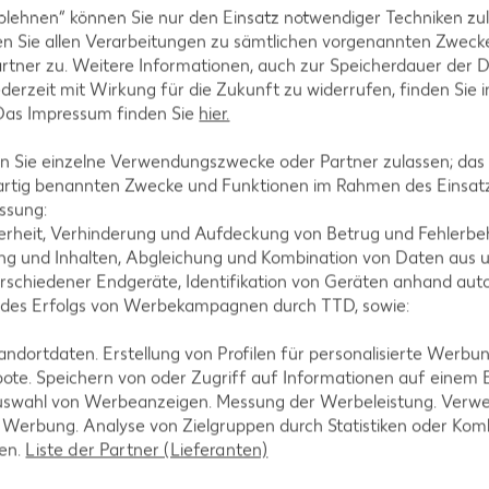
blehnen“ können Sie nur den Einsatz notwendiger Techniken zul
n Sie allen Verarbeitungen zu sämtlichen vorgenannten Zweck
rtner zu. Weitere Informationen, auch zur Speicherdauer der 
jederzeit mit Wirkung für die Zukunft zu widerrufen, finden Sie 
 Das Impressum finden Sie
hier.
 Sie einzelne Verwendungszwecke oder Partner zulassen; das g
artig benannten Zwecke und Funktionen im Rahmen des Einsatz
ssung:
tegorien
erheit, Verhinderung und Aufdeckung von Betrug und Fehlerbeh
g und Inhalten, Abgleichung und Kombination von Daten aus u
rschiedener Endgeräte, Identifikation von Geräten anhand aut
 des Erfolgs von Werbekampagnen durch TTD, sowie:
ezepte
Muffin-Rezepte
dortdaten. Erstellung von Profilen für personalisierte Werbu
ote. Speichern von oder Zugriff auf Informationen auf einem
-Rezepte
Apfelkuchen-Rezepte
uswahl von Werbeanzeigen. Messung der Werbeleistung. Verwe
Rezepte
Schokokuchen-Rezepte
r Werbung. Analyse von Zielgruppen durch Statistiken oder Ko
len.
Liste der Partner (Lieferanten)
ezepte
Torten-Rezepte
l-Rezepte
Eis-Rezepte