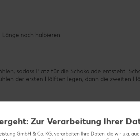
r Länge nach halbieren.
hlen, sodass Platz für die Schokolade entsteht. Sch
uhlen der ersten Hälften legen, dann die zweiten Hä
ergeht: Zur Verarbeitung Ihrer Da
ifen schneiden.
leistung GmbH & Co. KG, verarbeiten Ihre Daten, die wir u.a. au