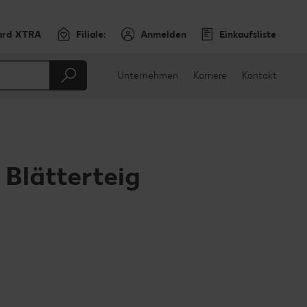
ard XTRA
Filiale:
Anmelden
Einkaufsliste
Unternehmen
Karriere
Kontakt
Blätterteig
en
teilen
sApp teilen