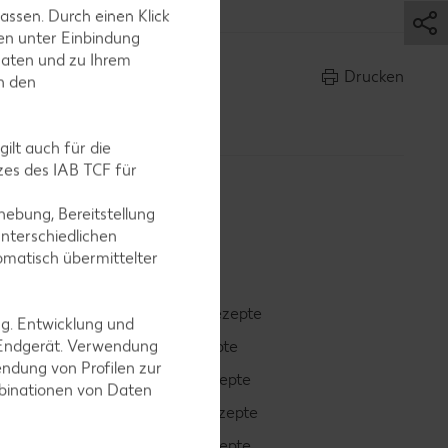
assen. Durch einen Klick
en unter Einbindung
Daten und zu Ihrem
Drucken
in den
ilt auch für die
es des IAB TCF für
ebung, Bereitstellung
nterschiedlichen
omatisch übermittelter
Smoothie-Rezepte
ng. Entwicklung und
 Endgerät. Verwendung
Bowle-Rezepte
ndung von Profilen zur
Cocktail-Rezepte
mbinationen von Daten
Avocado-Rezepte
Erdbeer-Rezepte