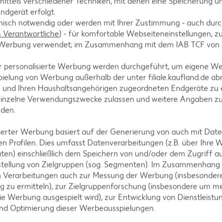
ittels verschiedener Techniken, mit denen eine Speicherung un
ndgerät erfolgt.
hnisch notwendig oder werden mit Ihrer Zustimmung - auch durch
s alles gut zusammenhält.
Verantwortliche
) - für komfortable Webseiteneinstellungen, zur
te Werbung verwendet; im Zusammenhang mit dem IAB TCF von
r personalisierte Werbung werden durchgeführt, um eigene W
ielung von Werbung außerhalb der unter filiale.kaufland.de abr
n damit bestreichen.
n und Ihren Haushaltsangehörigen zugeordneten Endgeräte zu 
einzelne Verwendungszwecke zulassen und weitere Angaben z
nden.
isierter Werbung basiert auf der Generierung von auch mit Dat
n Profilen. Dies umfasst Datenverarbeitungen (z.B. über Ihre
 der Heißluftfritteuse backen, bis sie innen weich u
ten) einschließlich dem Speichern von und/oder dem Zugriff a
stellung von Zielgruppen (sog. Segmenten). Im Zusammenhang
n Verarbeitungen auch zur Messung der Werbung (insbesondere
g zu ermitteln), zur Zielgruppenforschung (insbesondere um me
ie Werbung ausgespielt wird), zur Entwicklung von Dienstleistu
und Optimierung dieser Werbeausspielungen.
reuen und mit Eis servieren.