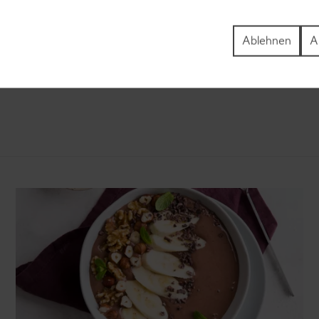
ezepte
Pfannkuchen-Rezepte
Ablehnen
A
zepte
Plätzchen-Rezepte