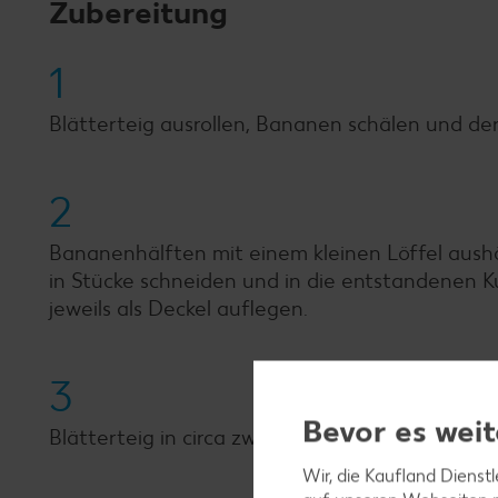
Zubereitung
1
Blätterteig ausrollen, Bananen schälen und de
2
Bananenhälften mit einem kleinen Löffel aushö
in Stücke schneiden und in die entstandenen K
jeweils als Deckel auflegen.
3
Bevor es weit
Blätterteig in circa zwei Zentimeter breite Stre
Wir, die Kaufland Dienst