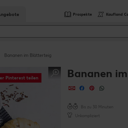
-Angebote
Prospekte
Kaufland C
Bananen im Blätterteig
Bananen im 
er Pinterest teilen
per E-Mail teilen
per Facebook teil
per Pinterest 
per What
Bis zu 30 Minuten
Unkompliziert