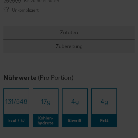
Bis zu 60 Minuten
Unkompliziert
Zutaten
Zubereitung
Nährwerte
(Pro Portion)
131/​548
17
g
4
g
4
g
Kohlen-
kcal / kJ
Eiweiß
Fett
hydrate