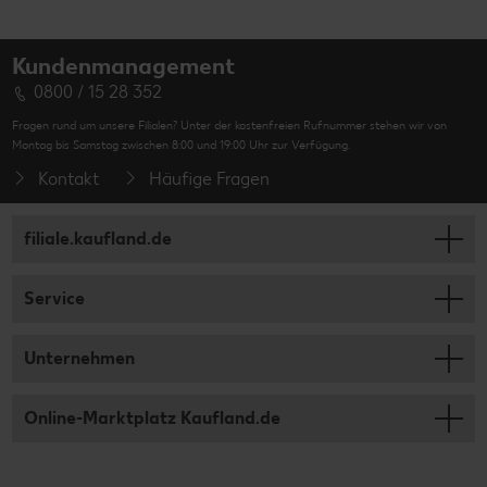
Kundenmanagement
0800 / 15 28 352
Fragen rund um unsere Filialen? Unter der kostenfreien Rufnummer stehen wir von
Montag bis Samstag zwischen 8:00 und 19:00 Uhr zur Verfügung.
Kontakt
Häufige Fragen
filiale.kaufland.de
Service
Unternehmen
Online-Marktplatz Kaufland.de