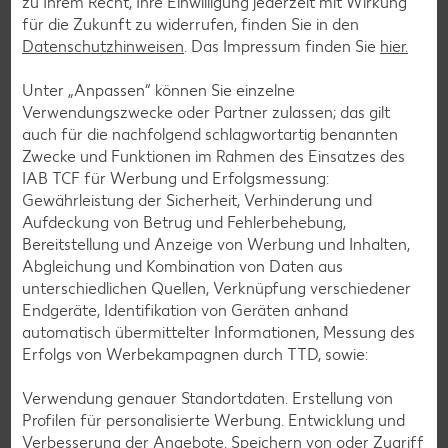
zu Ihrem Recht, Ihre Einwilligung jederzeit mit Wirkung
für die Zukunft zu widerrufen, finden Sie in den
Datenschutzhinweisen
. Das Impressum finden Sie
hier.
Unter „Anpassen“ können Sie einzelne
Verwendungszwecke oder Partner zulassen; das gilt
auch für die nachfolgend schlagwortartig benannten
Zwecke und Funktionen im Rahmen des Einsatzes des
IAB TCF für Werbung und Erfolgsmessung:
Gewährleistung der Sicherheit, Verhinderung und
Aufdeckung von Betrug und Fehlerbehebung,
Bereitstellung und Anzeige von Werbung und Inhalten,
Abgleichung und Kombination von Daten aus
unterschiedlichen Quellen, Verknüpfung verschiedener
Glutenfreie Rezepte
Endgeräte, Identifikation von Geräten anhand
automatisch übermittelter Informationen, Messung des
Wer auf Gluten verzichtet, muss nicht automatisch auf
Erfolgs von Werbekampagnen durch TTD, sowie:
Vielfalt und Geschmack verzichten. Ob süß oder herzhaft –
mit unseren glutenfreien Rezepten zauberst du dir Gerichte,
Verwendung genauer Standortdaten. Erstellung von
die nicht nur verträglich, sondern auch richtig lecker sind.
Profilen für personalisierte Werbung. Entwicklung und
Verbesserung der Angebote. Speichern von oder Zugriff