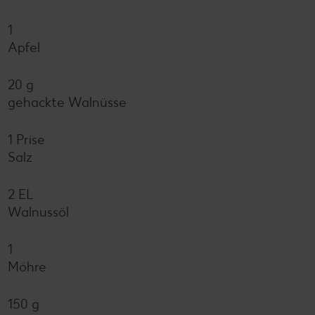
1
Apfel
20 g
gehackte Walnüsse
1 Prise
Salz
2 EL
Walnussöl
1
Möhre
150 g