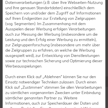
Datenverarbeitungen (z.B. über Ihre Webseiten-Nutzung
Plätzchen-Rezepte
und Ihre genauen Standortdaten) einschließlich dem
Speichern von und/oder dem Zugriff auf Informationen
auf Ihren Endgeräten zur Erstellung von Zielgruppen
Smoothie-Rezepte
(sog. Segmenten). Im Zusammenhang mit dem
Ausspielen dieser Werbung erfolgen Verarbeitungen
Bowle-Rezepte
auch zur Messung der Werbung (insbesondere um die
Cocktail-Rezepte
Leistung und den Erfolg einer Werbung zu ermitteln),
zur Zielgruppenforschung (insbesondere um mehr über
Avocado-Rezepte
die Zielgruppen zu erfahren, an welche die Werbung
Erdbeer-Rezepte
ausgespielt wird), zur Entwicklung von Dienstleistungen
sowie zur technischen Sicherung und Optimierung dieser
Blaubeer-Rezepte
Werbeausspielungen.
Bananen-Rezepte
Durch einen Klick auf „Ablehnen“ können Sie nur den
Einsatz notwendiger Techniken zulassen. Durch einen
Klick auf „Zustimmen“ stimmen Sie allen Verarbeitungen
zu sämtlichen vorgenannten Zwecken unter Einbindung
Zurück zu allen Rezepten
sämtlicher genannten Partner zu. Weitere
Informationen, auch zur Speicherdauer der Daten und