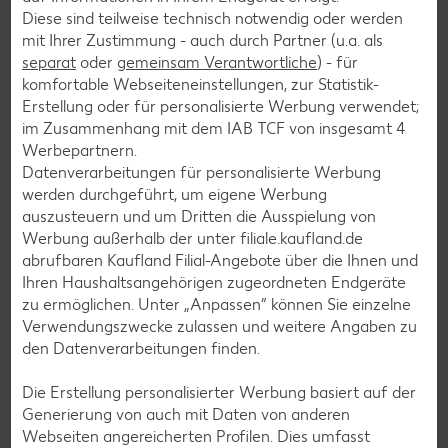
Salat-Rezepte
Diese sind teilweise technisch notwendig oder werden
mit Ihrer Zustimmung - auch durch Partner (u.a. als
Spargel-Rezepte
separat
oder
gemeinsam Verantwortliche
) - für
Fleisch-Rezepte
komfortable Webseiteneinstellungen, zur Statistik-
Erstellung oder für personalisierte Werbung verwendet;
Fisch-Rezepte
im Zusammenhang mit dem IAB TCF von insgesamt
4
Geflügel-Rezepte
Werbepartnern.
Datenverarbeitungen für personalisierte Werbung
Lamm-Rezepte
werden durchgeführt, um eigene Werbung
Grill-Rezepte
auszusteuern und um Dritten die Ausspielung von
Werbung außerhalb der unter filiale.kaufland.de
abrufbaren Kaufland Filial-Angebote über die Ihnen und
Muffin-Rezepte
Ihren Haushaltsangehörigen zugeordneten Endgeräte
zu ermöglichen. Unter „Anpassen“ können Sie einzelne
Apfelkuchen-Rezepte
Verwendungszwecke zulassen und weitere Angaben zu
Schokokuchen-Rezepte
den Datenverarbeitungen finden.
Torten-Rezepte
Die Erstellung personalisierter Werbung basiert auf der
Eis-Rezepte
Generierung von auch mit Daten von anderen
Webseiten angereicherten Profilen. Dies umfasst
Pfannkuchen-Rezepte