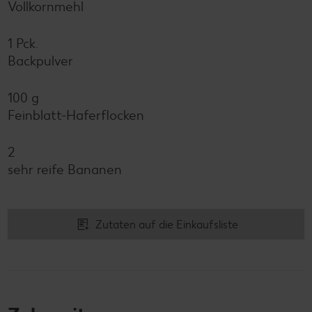
Vollkornmehl
1 Pck.
Backpulver
100 g
Feinblatt-Haferflocken
2
sehr reife Bananen
Zutaten auf die Einkaufsliste