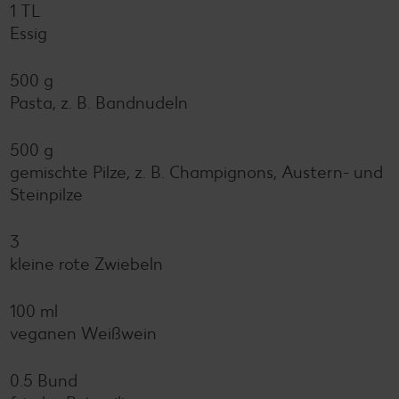
1 TL
Essig
500 g
Pasta, z. B. Bandnudeln
500 g
gemischte Pilze, z. B. Champignons, Austern- und
Steinpilze
3
kleine rote Zwiebeln
100 ml
veganen Weißwein
0.5 Bund