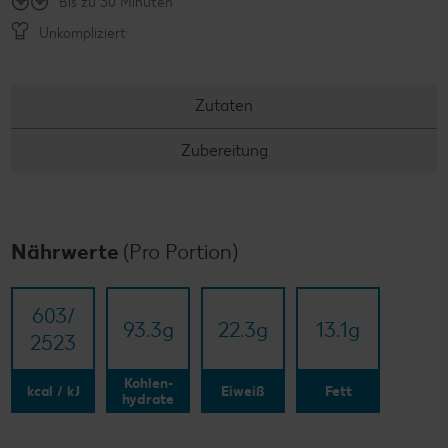
Bis zu 30 Minuten
Unkompliziert
Zutaten
Zubereitung
Nährwerte
(Pro Portion)
603/​
93.3
g
22.3
g
13.1
g
2523
Kohlen-
kcal / kJ
Eiweiß
Fett
hydrate