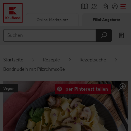
Online-Marktplatz
Filial-Angebote
Springe zu
Hauptinhalt
Footer
Startseite
Rezepte
Rezeptsuche
Schwebender Seitenbereich
Bandnudeln mit Pilzrahmsoße
Vegan
per Pinterest teilen