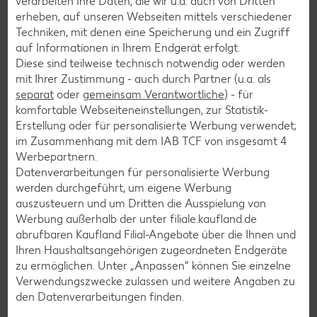
verarbeiten Ihre Daten, die wir u.a. auch von Dritten
Raclette-Rezepte
erheben, auf unseren Webseiten mittels verschiedener
Techniken, mit denen eine Speicherung und ein Zugriff
Flammkuchen-Rezepte
auf Informationen in Ihrem Endgerät erfolgt.
Frühstücksrezepte
Diese sind teilweise technisch notwendig oder werden
mit Ihrer Zustimmung - auch durch Partner (u.a. als
separat
oder
gemeinsam Verantwortliche
) - für
Salat-Rezepte
komfortable Webseiteneinstellungen, zur Statistik-
Erstellung oder für personalisierte Werbung verwendet;
Spargel-Rezepte
im Zusammenhang mit dem IAB TCF von insgesamt
4
Fleisch-Rezepte
Werbepartnern.
Datenverarbeitungen für personalisierte Werbung
Fisch-Rezepte
werden durchgeführt, um eigene Werbung
Geflügel-Rezepte
auszusteuern und um Dritten die Ausspielung von
Werbung außerhalb der unter filiale.kaufland.de
Lamm-Rezepte
abrufbaren Kaufland Filial-Angebote über die Ihnen und
Grill-Rezepte
Ihren Haushaltsangehörigen zugeordneten Endgeräte
zu ermöglichen. Unter „Anpassen“ können Sie einzelne
Verwendungszwecke zulassen und weitere Angaben zu
Muffin-Rezepte
den Datenverarbeitungen finden.