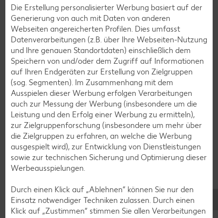
Apfelkuchen-Rezepte
Die Erstellung personalisierter Werbung basiert auf der
Schokokuchen-Rezepte
Generierung von auch mit Daten von anderen
Webseiten angereicherten Profilen. Dies umfasst
Torten-Rezepte
Datenverarbeitungen (z.B. über Ihre Webseiten-Nutzung
Eis-Rezepte
und Ihre genauen Standortdaten) einschließlich dem
Speichern von und/oder dem Zugriff auf Informationen
Pfannkuchen-Rezepte
auf Ihren Endgeräten zur Erstellung von Zielgruppen
Plätzchen-Rezepte
(sog. Segmenten). Im Zusammenhang mit dem
Ausspielen dieser Werbung erfolgen Verarbeitungen
auch zur Messung der Werbung (insbesondere um die
Smoothie-Rezepte
Leistung und den Erfolg einer Werbung zu ermitteln),
zur Zielgruppenforschung (insbesondere um mehr über
Bowle-Rezepte
die Zielgruppen zu erfahren, an welche die Werbung
Cocktail-Rezepte
ausgespielt wird), zur Entwicklung von Dienstleistungen
sowie zur technischen Sicherung und Optimierung dieser
Avocado-Rezepte
Werbeausspielungen.
Erdbeer-Rezepte
Durch einen Klick auf „Ablehnen“ können Sie nur den
Blaubeer-Rezepte
Einsatz notwendiger Techniken zulassen. Durch einen
Bananen-Rezepte
Klick auf „Zustimmen“ stimmen Sie allen Verarbeitungen