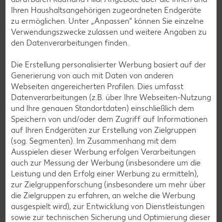
Rezeptkategorien
Ihren Haushaltsangehörigen zugeordneten Endgeräte
zu ermöglichen. Unter „Anpassen“ können Sie einzelne
Verwendungszwecke zulassen und weitere Angaben zu
den Datenverarbeitungen finden.
Burger-Rezepte
Die Erstellung personalisierter Werbung basiert auf der
Generierung von auch mit Daten von anderen
Pizza-Rezepte
Webseiten angereicherten Profilen. Dies umfasst
Pasta-Rezepte
Datenverarbeitungen (z.B. über Ihre Webseiten-Nutzung
und Ihre genauen Standortdaten) einschließlich dem
Sushi-Rezepte
Speichern von und/oder dem Zugriff auf Informationen
Raclette-Rezepte
auf Ihren Endgeräten zur Erstellung von Zielgruppen
(sog. Segmenten). Im Zusammenhang mit dem
Flammkuchen-Rezepte
Ausspielen dieser Werbung erfolgen Verarbeitungen
Frühstücksrezepte
auch zur Messung der Werbung (insbesondere um die
Leistung und den Erfolg einer Werbung zu ermitteln),
zur Zielgruppenforschung (insbesondere um mehr über
Salat-Rezepte
die Zielgruppen zu erfahren, an welche die Werbung
ausgespielt wird), zur Entwicklung von Dienstleistungen
Spargel-Rezepte
sowie zur technischen Sicherung und Optimierung dieser