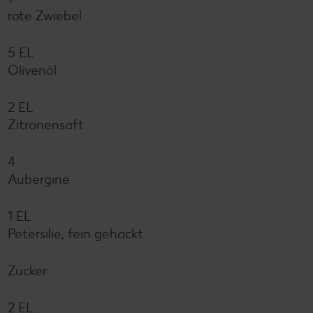
rote Zwiebel
5 EL
Olivenöl
2 EL
Zitronensaft
4
Aubergine
1 EL
Petersilie, fein gehackt
Zucker
2 EL