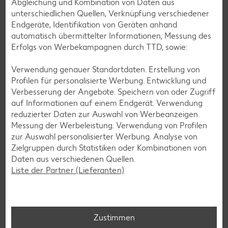
Abgleichung und Kombination von Daten aus
Smoothie-Rezepte
unterschiedlichen Quellen, Verknüpfung verschiedener
Endgeräte, Identifikation von Geräten anhand
Bowle-Rezepte
automatisch übermittelter Informationen, Messung des
Cocktail-Rezepte
Erfolgs von Werbekampagnen durch TTD, sowie:
Avocado-Rezepte
Verwendung genauer Standortdaten. Erstellung von
Erdbeer-Rezepte
Profilen für personalisierte Werbung. Entwicklung und
Verbesserung der Angebote. Speichern von oder Zugriff
Blaubeer-Rezepte
auf Informationen auf einem Endgerät. Verwendung
Bananen-Rezepte
reduzierter Daten zur Auswahl von Werbeanzeigen.
Messung der Werbeleistung. Verwendung von Profilen
zur Auswahl personalisierter Werbung. Analyse von
Zielgruppen durch Statistiken oder Kombinationen von
Daten aus verschiedenen Quellen.
Zurück zu allen Rezepten
Liste der Partner (Lieferanten)
Zustimmen