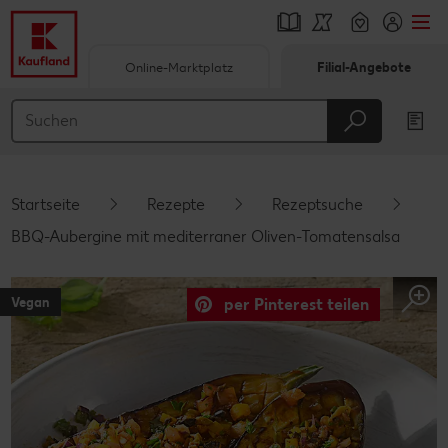
Online-Marktplatz
Filial-Angebote
Springe zu
Hauptinhalt
Footer
Startseite
Rezepte
Rezeptsuche
Schwebender Seitenbereich
BBQ-Aubergine mit mediterraner Oliven-Tomatensalsa
Vegan
per Pinterest teilen