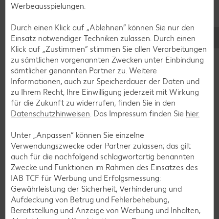
Fleisch-Rezepte
Werbeausspielungen.
Fisch-Rezepte
Durch einen Klick auf „Ablehnen“ können Sie nur den
Geflügel-Rezepte
Einsatz notwendiger Techniken zulassen. Durch einen
Klick auf „Zustimmen“ stimmen Sie allen Verarbeitungen
Lamm-Rezepte
zu sämtlichen vorgenannten Zwecken unter Einbindung
Grill-Rezepte
sämtlicher genannten Partner zu. Weitere
Informationen, auch zur Speicherdauer der Daten und
zu Ihrem Recht, Ihre Einwilligung jederzeit mit Wirkung
Muffin-Rezepte
für die Zukunft zu widerrufen, finden Sie in den
Datenschutzhinweisen
Apfelkuchen-Rezepte
. Das Impressum finden Sie
hier.
Schokokuchen-Rezepte
Unter „Anpassen“ können Sie einzelne
Verwendungszwecke oder Partner zulassen; das gilt
Torten-Rezepte
auch für die nachfolgend schlagwortartig benannten
Eis-Rezepte
Zwecke und Funktionen im Rahmen des Einsatzes des
IAB TCF für Werbung und Erfolgsmessung:
Pfannkuchen-Rezepte
Gewährleistung der Sicherheit, Verhinderung und
Plätzchen-Rezepte
Aufdeckung von Betrug und Fehlerbehebung,
Bereitstellung und Anzeige von Werbung und Inhalten,