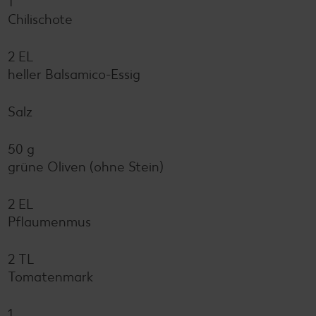
1
Chilischote
2 EL
heller Balsamico-Essig
Salz
50 g
grüne Oliven (ohne Stein)
2 EL
Pflaumenmus
2 TL
Tomatenmark
1