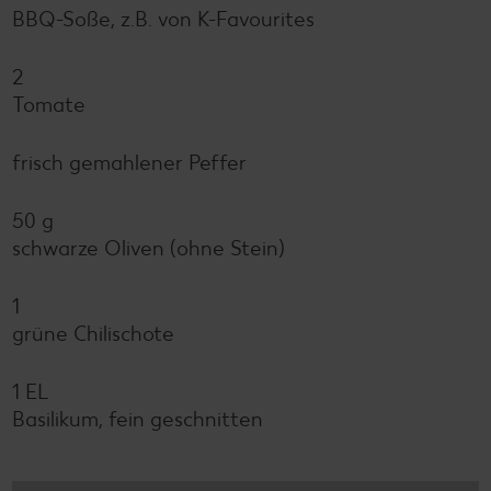
BBQ-Soße, z.B. von K-Favourites
2
Tomate
frisch gemahlener Peffer
50 g
schwarze Oliven (ohne Stein)
1
grüne Chilischote
1 EL
Basilikum, fein geschnitten