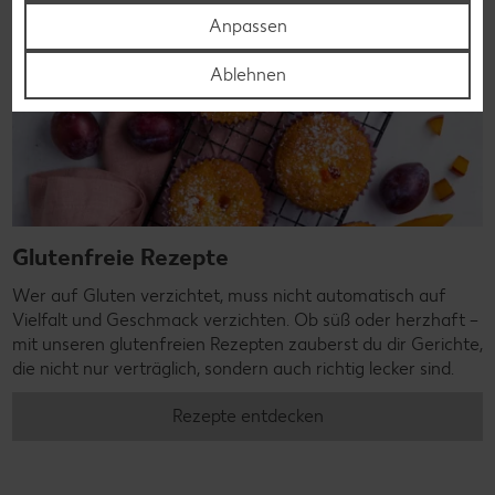
Anpassen
Ablehnen
Glutenfreie Rezepte
Wer auf Gluten verzichtet, muss nicht automatisch auf
Vielfalt und Geschmack verzichten. Ob süß oder herzhaft –
mit unseren glutenfreien Rezepten zauberst du dir Gerichte,
die nicht nur verträglich, sondern auch richtig lecker sind.
Rezepte entdecken