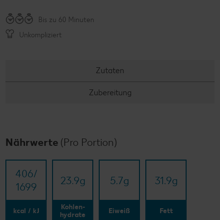
Bis zu 60 Minuten
Unkompliziert
Zutaten
Zubereitung
Nährwerte
(Pro Portion)
406/​
23.9
g
5.7
g
31.9
g
1699
Kohlen-
kcal / kJ
Eiweiß
Fett
hydrate