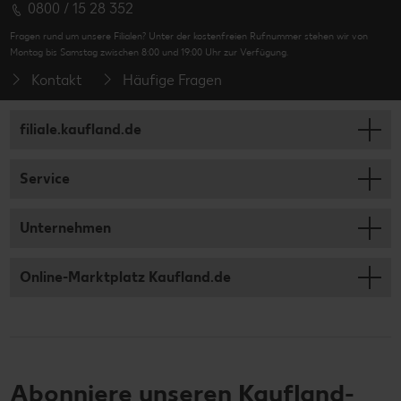
0800 / 15 28 352
Fragen rund um unsere Filialen? Unter der kostenfreien Rufnummer stehen wir von
Montag bis Samstag zwischen 8:00 und 19:00 Uhr zur Verfügung.
Kontakt
Häufige Fragen
filiale.kaufland.de
Service
Unternehmen
Online-Marktplatz Kaufland.de
Abonniere unseren Kaufland-