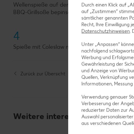
Wellenspieße auf dem Grill von beiden Seiten j
Durch einen Klick auf „A
auf „Zustimmen“ stimme
BBQ-Grillsoße bepinseln.
sämtlicher genannten Pa
Recht, Ihre Einwilligung 
Datenschutzhinweisen
.
4
Unter „Anpassen“ können
Spieße mit Coleslaw mit restlicher BBQ-Grills
nachfolgend schlagwort
Werbung und Erfolgsme
Gewährleistung der Sich
und Anzeige von Werbun
Zurück zur Übersicht
Quellen, Verknüpfung ve
Informationen, Messung
Verwendung genauer Stan
Verbesserung der Angeb
reduzierter Daten zur A
Weitere interessante Rezeptka
Auswahl personalisierte
aus verschiedenen Quel