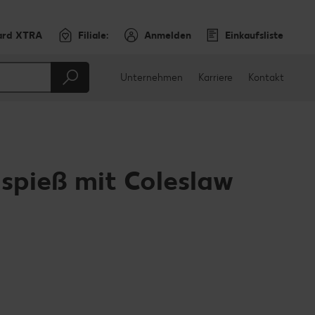
ard XTRA
Filiale:
Anmelden
Einkaufsliste
Unternehmen
Karriere
Kontakt
spieß mit Coleslaw
en
teilen
sApp teilen