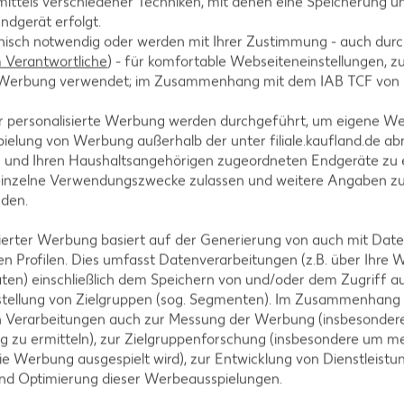
ittels verschiedener Techniken, mit denen eine Speicherung un
ndgerät erfolgt.
hnisch notwendig oder werden mit Ihrer Zustimmung - auch durch
Verantwortliche
) - für komfortable Webseiteneinstellungen, zur
te Werbung verwendet; im Zusammenhang mit dem IAB TCF von
rsoße, Sojasoße, Öl, Honig, Apfelessig und Senf m
r personalisierte Werbung werden durchgeführt, um eigene W
d mit der Soße verrühren. BBQ-Soße mit Salz absch
ielung von Werbung außerhalb der unter filiale.kaufland.de abr
n und Ihren Haushaltsangehörigen zugeordneten Endgeräte zu 
einzelne Verwendungszwecke zulassen und weitere Angaben z
nden.
isierter Werbung basiert auf der Generierung von auch mit Dat
, halbieren, Strunk entfernen und den Kohl in feine 
n Profilen. Dies umfasst Datenverarbeitungen (z.B. über Ihre
eln. Beides mit Mayonnaise und Kräuteressig vermis
ten) einschließlich dem Speichern von und/oder dem Zugriff a
waschen, trockenschütteln, hacken und unter den Col
stellung von Zielgruppen (sog. Segmenten). Im Zusammenhang
n Verarbeitungen auch zur Messung der Werbung (insbesondere
g zu ermitteln), zur Zielgruppenforschung (insbesondere um me
ie Werbung ausgespielt wird), zur Entwicklung von Dienstleistu
und Optimierung dieser Werbeausspielungen.