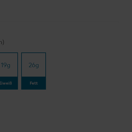
n)
19
g
26
g
Eiweiß
Fett