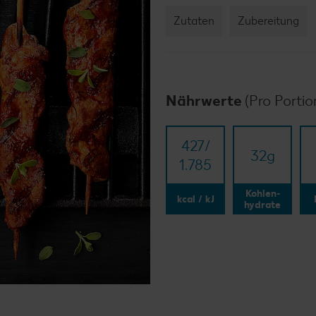
Zutaten
Zubereitung
Nährwerte
(Pro Portio
427/​
32
g
1.785
Kohlen-
kcal / kJ
hydrate