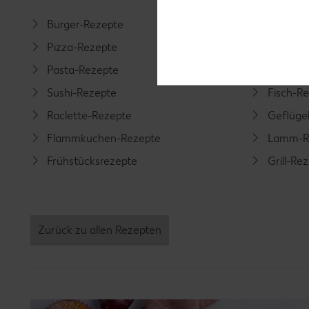
Burger-Rezepte
Salat-R
Pizza-Rezepte
Spargel
Pasta-Rezepte
Fleisch-
Sushi-Rezepte
Fisch-R
Raclette-Rezepte
Geflüge
Flammkuchen-Rezepte
Lamm-R
Frühstücksrezepte
Grill-Re
Zurück zu allen Rezepten