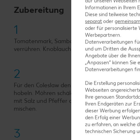
auf unseren Webseiten m
Zubereitung
Informationen in Ihrem E
Diese sind teilweise tec
separat
oder
gemeinsam 
1
oder für personalisier
Werbepartnern.
Tomatenmark, Sambal Oelek, Ketchup, Worceste
Datenverarbeitungen fü
verrühren. Knoblauch abziehen, zerdrücken un
und um Dritten die Aussp
Angebote über die Ihne
„Anpassen“ können Sie 
Datenverarbeitungen fi
2
Die Erstellung personal
Für den Coleslaw den Spitzkohl putzen, waschen
Webseiten angereicherte
hobeln. Möhren schälen, putzen und grob rasp
Ihre genauen Standortda
mit Salz und Pfeffer abschmecken. Petersilie 
Ihren Endgeräten zur Er
mischen.
dieser Werbung erfolge
den Erfolg einer Werbun
zu erfahren, an welche d
3
technischen Sicherung 