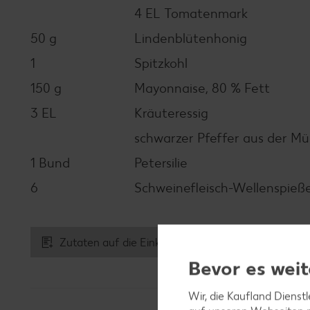
4 EL Tomatenmark
50 g
Lindenblütenhonig
1
Spitzkohl
150 g
Mayonnaise, 80 % Fett
3 EL
Kräuteressig
schwarzer Pfeffer aus der Mü
1 Bund
Petersilie
6
Schweinefleisch-Wellenspieß
Zutaten auf die Einkaufsliste
Bevor es weit
Wir, die Kaufland Dienst