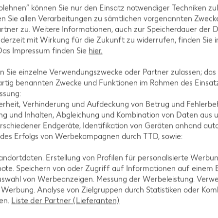
eweils circa 4 Minuten grillen. Dabei immer wieder m
blehnen“ können Sie nur den Einsatz notwendiger Techniken zul
n Sie allen Verarbeitungen zu sämtlichen vorgenannten Zweck
rtner zu. Weitere Informationen, auch zur Speicherdauer der 
jederzeit mit Wirkung für die Zukunft zu widerrufen, finden Sie 
 Das Impressum finden Sie
hier.
 Sie einzelne Verwendungszwecke oder Partner zulassen; das g
oße und nach Wunsch mit Thymian garniert servieren.
artig benannten Zwecke und Funktionen im Rahmen des Einsatz
ssung:
erheit, Verhinderung und Aufdeckung von Betrug und Fehlerbeh
g und Inhalten, Abgleichung und Kombination von Daten aus u
rschiedener Endgeräte, Identifikation von Geräten anhand aut
 des Erfolgs von Werbekampagnen durch TTD, sowie:
dortdaten. Erstellung von Profilen für personalisierte Werbu
ote. Speichern von oder Zugriff auf Informationen auf einem
uswahl von Werbeanzeigen. Messung der Werbeleistung. Verwe
tegorien
r Werbung. Analyse von Zielgruppen durch Statistiken oder Ko
len.
Liste der Partner (Lieferanten)