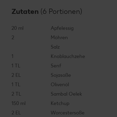
Zutaten
(6 Portionen)
20 ml
Apfelessig
2
Möhren
Salz
1
Knoblauchzehe
1 TL
Senf
2 EL
Sojasoße
1 TL
Olivenöl
2 TL
Sambal Oelek
150 ml
Ketchup
2 EL
Worcestersoße