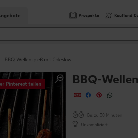
-Angebote
Prospekte
Kaufland C
BBQ-Wellenspieß mit Coleslaw
BBQ-Wellen
er Pinterest teilen
per E-Mail teilen
per Facebook teil
per Pinterest 
per What
Bis zu 30 Minuten
Unkompliziert