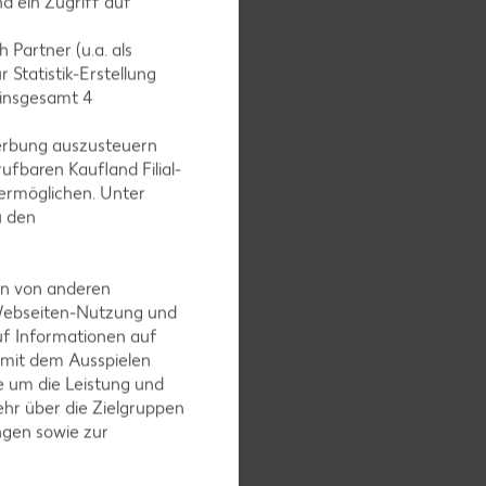
d ein Zugriff auf
 Partner (u.a. als
 Statistik-Erstellung
 insgesamt
4
iteinander
erbung auszusteuern
mecken.
ufbaren Kaufland Filial-
ermöglichen. Unter
u den
en von anderen
Streifen
 Webseiten-Nutzung und
chen und
uf Informationen auf
eslaw
 mit dem Ausspielen
 um die Leistung und
hr über die Zielgruppen
ngen sowie zur