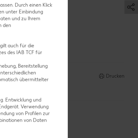
it der
assen. Durch einen Klick
en unter Einbindung
Daten und zu Ihrem
in den
ilt auch für die
es des IAB TCF für
ebung, Bereitstellung
nterschiedlichen
Drucken
omatisch übermittelter
ng. Entwicklung und
 Endgerät. Verwendung
ndung von Profilen zur
mbinationen von Daten