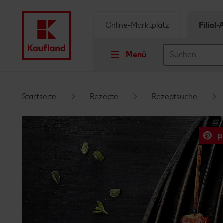
Online-Marktplatz
Filial
Menü
Springe zu
Startseite
Rezepte
Rezeptsuche
Hauptinhalt
p
Footer
Schwebender Seitenbereich