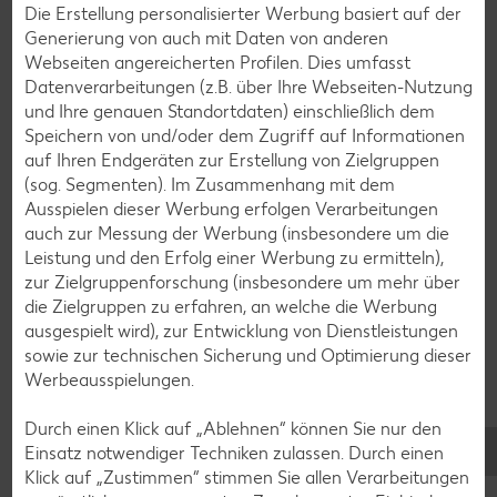
Die Erstellung personalisierter Werbung basiert auf der
Raclette-Rezepte
Generierung von auch mit Daten von anderen
Flammkuchen-Rezepte
Webseiten angereicherten Profilen. Dies umfasst
Datenverarbeitungen (z.B. über Ihre Webseiten-Nutzung
Frühstücksrezepte
und Ihre genauen Standortdaten) einschließlich dem
Speichern von und/oder dem Zugriff auf Informationen
auf Ihren Endgeräten zur Erstellung von Zielgruppen
Salat-Rezepte
(sog. Segmenten). Im Zusammenhang mit dem
Spargel-Rezepte
Ausspielen dieser Werbung erfolgen Verarbeitungen
auch zur Messung der Werbung (insbesondere um die
Fleisch-Rezepte
Leistung und den Erfolg einer Werbung zu ermitteln),
Fisch-Rezepte
zur Zielgruppenforschung (insbesondere um mehr über
die Zielgruppen zu erfahren, an welche die Werbung
Geflügel-Rezepte
ausgespielt wird), zur Entwicklung von Dienstleistungen
Lamm-Rezepte
sowie zur technischen Sicherung und Optimierung dieser
Werbeausspielungen.
Grill-Rezepte
Durch einen Klick auf „Ablehnen“ können Sie nur den
Einsatz notwendiger Techniken zulassen. Durch einen
Muffin-Rezepte
Klick auf „Zustimmen“ stimmen Sie allen Verarbeitungen
Apfelkuchen-Rezepte