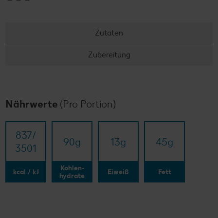
Zutaten
Zubereitung
Nährwerte
(Pro Portion)
837/​
90
g
13
g
45
g
3501
Kohlen-
kcal / kJ
Eiweiß
Fett
hydrate