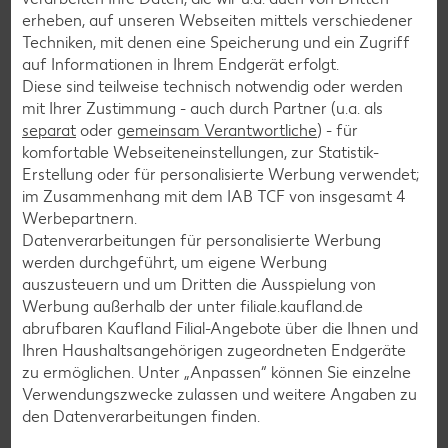
erheben, auf unseren Webseiten mittels verschiedener
Techniken, mit denen eine Speicherung und ein Zugriff
Zurück zur Übersicht
auf Informationen in Ihrem Endgerät erfolgt.
Diese sind teilweise technisch notwendig oder werden
mit Ihrer Zustimmung - auch durch Partner (u.a. als
separat
oder
gemeinsam Verantwortliche
) - für
komfortable Webseiteneinstellungen, zur Statistik-
Erstellung oder für personalisierte Werbung verwendet;
Weitere interessante
im Zusammenhang mit dem IAB TCF von insgesamt
4
Werbepartnern.
Rezeptkategorien
Datenverarbeitungen für personalisierte Werbung
werden durchgeführt, um eigene Werbung
auszusteuern und um Dritten die Ausspielung von
Werbung außerhalb der unter filiale.kaufland.de
abrufbaren Kaufland Filial-Angebote über die Ihnen und
Burger-Rezepte
Ihren Haushaltsangehörigen zugeordneten Endgeräte
Pizza-Rezepte
zu ermöglichen. Unter „Anpassen“ können Sie einzelne
Verwendungszwecke zulassen und weitere Angaben zu
Pasta-Rezepte
den Datenverarbeitungen finden.
Sushi-Rezepte