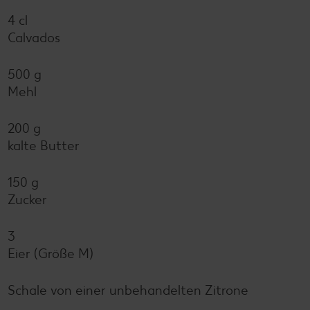
4 cl
Calvados
500 g
Mehl
200 g
kalte Butter
150 g
Zucker
3
Eier (Größe M)
Schale von einer unbehandelten Zitrone