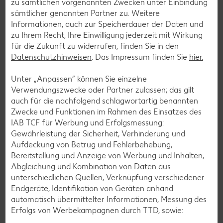
zu sämtlichen vorgenannten Zwecken unter Einbindung
sämtlicher genannten Partner zu. Weitere
Schokokuchen-Rezepte
Informationen, auch zur Speicherdauer der Daten und
Torten-Rezepte
zu Ihrem Recht, Ihre Einwilligung jederzeit mit Wirkung
für die Zukunft zu widerrufen, finden Sie in den
Eis-Rezepte
Datenschutzhinweisen
. Das Impressum finden Sie
hier.
Pfannkuchen-Rezepte
Unter „Anpassen“ können Sie einzelne
Plätzchen-Rezepte
Verwendungszwecke oder Partner zulassen; das gilt
auch für die nachfolgend schlagwortartig benannten
Zwecke und Funktionen im Rahmen des Einsatzes des
Smoothie-Rezepte
IAB TCF für Werbung und Erfolgsmessung:
Bowle-Rezepte
Gewährleistung der Sicherheit, Verhinderung und
Aufdeckung von Betrug und Fehlerbehebung,
Cocktail-Rezepte
Bereitstellung und Anzeige von Werbung und Inhalten,
Avocado-Rezepte
Abgleichung und Kombination von Daten aus
unterschiedlichen Quellen, Verknüpfung verschiedener
Erdbeer-Rezepte
Endgeräte, Identifikation von Geräten anhand
Blaubeer-Rezepte
automatisch übermittelter Informationen, Messung des
Erfolgs von Werbekampagnen durch TTD, sowie:
Bananen-Rezepte