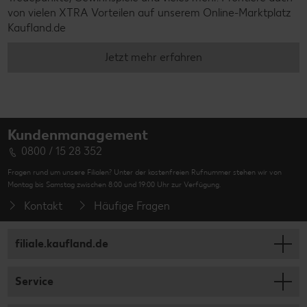
von vielen XTRA Vorteilen auf unserem Online-Marktplatz
Kaufland.de
Jetzt mehr erfahren
Kundenmanagement
0800 / 15 28 352
Fragen rund um unsere Filialen? Unter der kostenfreien Rufnummer stehen wir von
Montag bis Samstag zwischen 8:00 und 19:00 Uhr zur Verfügung.
Kontakt
Häufige Fragen
filiale.kaufland.de
Service