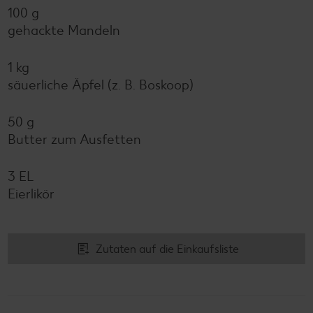
100 g
gehackte Mandeln
1 kg
säuerliche Äpfel (z. B. Boskoop)
50 g
Butter zum Ausfetten
3 EL
Eierlikör
Zutaten auf die Einkaufsliste