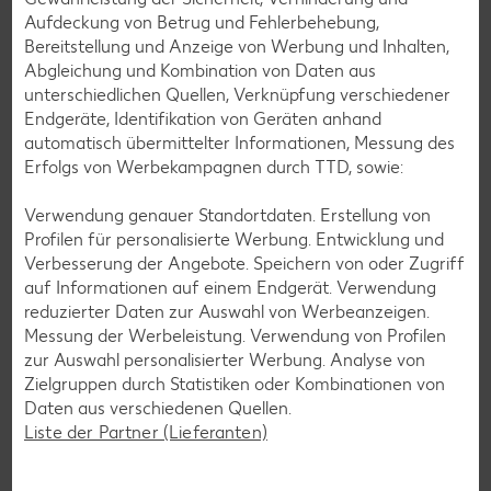
die nicht nur verträglich, sondern auch richtig lecker sind.
Aufdeckung von Betrug und Fehlerbehebung,
Bereitstellung und Anzeige von Werbung und Inhalten,
Rezepte entdecken
Abgleichung und Kombination von Daten aus
unterschiedlichen Quellen, Verknüpfung verschiedener
Endgeräte, Identifikation von Geräten anhand
automatisch übermittelter Informationen, Messung des
Erfolgs von Werbekampagnen durch TTD, sowie:
Verwendung genauer Standortdaten. Erstellung von
Profilen für personalisierte Werbung. Entwicklung und
Verbesserung der Angebote. Speichern von oder Zugriff
auf Informationen auf einem Endgerät. Verwendung
reduzierter Daten zur Auswahl von Werbeanzeigen.
Messung der Werbeleistung. Verwendung von Profilen
zur Auswahl personalisierter Werbung. Analyse von
Zielgruppen durch Statistiken oder Kombinationen von
Daten aus verschiedenen Quellen.
Liste der Partner (Lieferanten)
Laktosefreie Rezepte
Laktoseintoleranz muss dich kulinarisch nicht ausbremsen,