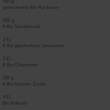
100 g
getrocknete Bio-Aprikosen
750 g
K-Bio Schokomüsli
3 EL
K-Bio geschrotete Leinsamen
3 EL
K-Bio Chiasamen
120 g
K-Bio brauner Zucker
4 EL
Bio-Kokosöl