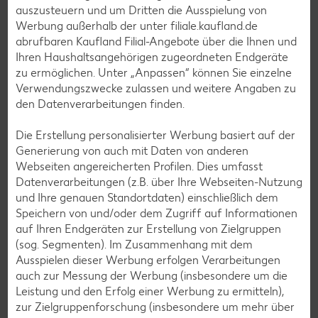
Eis-Rezepte
auszusteuern und um Dritten die Ausspielung von
Pfannkuchen-Rezepte
Werbung außerhalb der unter filiale.kaufland.de
abrufbaren Kaufland Filial-Angebote über die Ihnen und
Plätzchen-Rezepte
Ihren Haushaltsangehörigen zugeordneten Endgeräte
zu ermöglichen. Unter „Anpassen“ können Sie einzelne
Verwendungszwecke zulassen und weitere Angaben zu
Smoothie-Rezepte
den Datenverarbeitungen finden.
Bowle-Rezepte
Die Erstellung personalisierter Werbung basiert auf der
Cocktail-Rezepte
Generierung von auch mit Daten von anderen
Avocado-Rezepte
Webseiten angereicherten Profilen. Dies umfasst
Datenverarbeitungen (z.B. über Ihre Webseiten-Nutzung
Erdbeer-Rezepte
und Ihre genauen Standortdaten) einschließlich dem
Blaubeer-Rezepte
Speichern von und/oder dem Zugriff auf Informationen
auf Ihren Endgeräten zur Erstellung von Zielgruppen
Bananen-Rezepte
(sog. Segmenten). Im Zusammenhang mit dem
Ausspielen dieser Werbung erfolgen Verarbeitungen
auch zur Messung der Werbung (insbesondere um die
Leistung und den Erfolg einer Werbung zu ermitteln),
zur Zielgruppenforschung (insbesondere um mehr über
Zurück zu allen Rezepten