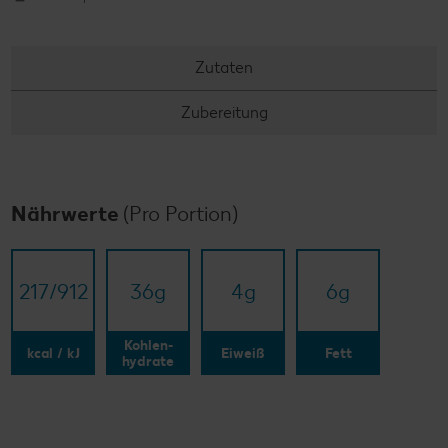
Zutaten
Zubereitung
Nährwerte
(Pro Portion)
217/​912
36
g
4
g
6
g
Kohlen-
kcal / kJ
Eiweiß
Fett
hydrate