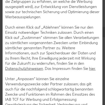
die Zielgruppen zu erfahren, an welche die Werbung
ausgespielt wird), zur Entwicklung von Dienstleistungen
sowie zur technischen Sicherung und Optimierung dieser
Werbeausspielungen.
Durch einen Klick auf „Ablehnen“ können Sie nur den
Einsatz notwendiger Techniken zulassen. Durch einen
Klick auf „Zustimmen“ stimmen Sie allen Verarbeitungen
zu sämtlichen vorgenannten Zwecken unter Einbindung
sämtlicher genannten Partner zu. Weitere
Informationen, auch zur Speicherdauer der Daten und
zu Ihrem Recht, Ihre Einwilligung jederzeit mit Wirkung
für die Zukunft zu widerrufen, finden Sie in den
Datenschutzhinweisen
. Das Impressum finden Sie
hier.
Unter „Anpassen“ können Sie einzelne
Glutenfreie Rezepte
Verwendungszwecke oder Partner zulassen; das gilt
auch für die nachfolgend schlagwortartig benannten
Wer auf Gluten verzichtet, muss nicht automatisch auf
Zwecke und Funktionen im Rahmen des Einsatzes des
Vielfalt und Geschmack verzichten. Ob süß oder herzhaft –
IAB TCF für Werbung und Erfolgsmessung:
mit unseren glutenfreien Rezepten zauberst du dir Gerichte,
Gewährleistung der Sicherheit, Verhinderung und