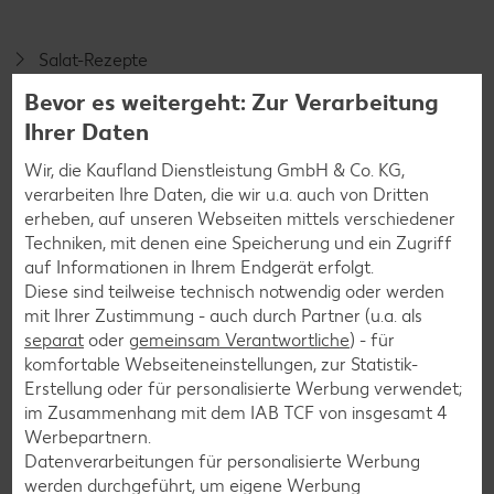
Salat-Rezepte
Spargel-Rezepte
Bevor es weitergeht: Zur Verarbeitung
Ihrer Daten
Fleisch-Rezepte
Fisch-Rezepte
Wir, die Kaufland Dienstleistung GmbH & Co. KG,
verarbeiten Ihre Daten, die wir u.a. auch von Dritten
Geflügel-Rezepte
erheben, auf unseren Webseiten mittels verschiedener
Lamm-Rezepte
Techniken, mit denen eine Speicherung und ein Zugriff
auf Informationen in Ihrem Endgerät erfolgt.
Grill-Rezepte
Diese sind teilweise technisch notwendig oder werden
mit Ihrer Zustimmung - auch durch Partner (u.a. als
separat
oder
gemeinsam Verantwortliche
) - für
Muffin-Rezepte
komfortable Webseiteneinstellungen, zur Statistik-
Apfelkuchen-Rezepte
Erstellung oder für personalisierte Werbung verwendet;
im Zusammenhang mit dem IAB TCF von insgesamt
4
Schokokuchen-Rezepte
Werbepartnern.
Torten-Rezepte
Datenverarbeitungen für personalisierte Werbung
werden durchgeführt, um eigene Werbung