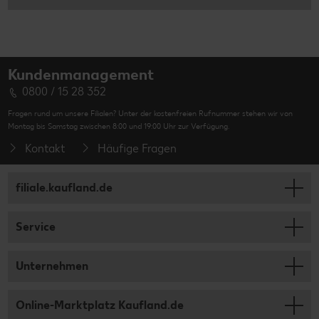
Kundenmanagement
0800 / 15 28 352
Fragen rund um unsere Filialen? Unter der kostenfreien Rufnummer stehen wir von
Montag bis Samstag zwischen 8:00 und 19:00 Uhr zur Verfügung.
Kontakt
Häufige Fragen
filiale.kaufland.de
Service
Unternehmen
Online-Marktplatz Kaufland.de