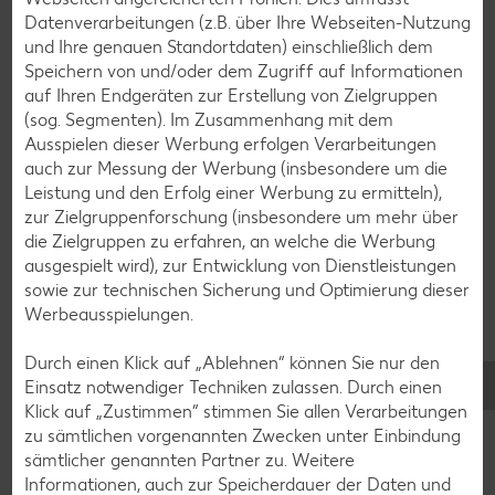
Datenverarbeitungen (z.B. über Ihre Webseiten-Nutzung
und Ihre genauen Standortdaten) einschließlich dem
Speichern von und/oder dem Zugriff auf Informationen
auf Ihren Endgeräten zur Erstellung von Zielgruppen
(sog. Segmenten). Im Zusammenhang mit dem
Ausspielen dieser Werbung erfolgen Verarbeitungen
auch zur Messung der Werbung (insbesondere um die
Leistung und den Erfolg einer Werbung zu ermitteln),
zur Zielgruppenforschung (insbesondere um mehr über
die Zielgruppen zu erfahren, an welche die Werbung
ausgespielt wird), zur Entwicklung von Dienstleistungen
sowie zur technischen Sicherung und Optimierung dieser
Werbeausspielungen.
Glutenfreie Rezepte
Durch einen Klick auf „Ablehnen“ können Sie nur den
Einsatz notwendiger Techniken zulassen. Durch einen
Wer auf Gluten verzichtet, muss nicht automatisch auf
Klick auf „Zustimmen“ stimmen Sie allen Verarbeitungen
Vielfalt und Geschmack verzichten. Ob süß oder herzhaft –
zu sämtlichen vorgenannten Zwecken unter Einbindung
mit unseren glutenfreien Rezepten zauberst du dir Gerichte,
sämtlicher genannten Partner zu. Weitere
die nicht nur verträglich, sondern auch richtig lecker sind.
Informationen, auch zur Speicherdauer der Daten und