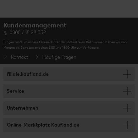
Kundenmanagement
0800 / 15 28 352
Fragen rund um unsere Filialen? Unter der kostenfreien Rufnummer stehen wir von
Montag bis Samstag zwischen 8:00 und 19:00 Uhr zur Verfügung.
Kontakt
Häufige Fragen
filiale.kaufland.de
Service
Unternehmen
Online-Marktplatz Kaufland.de