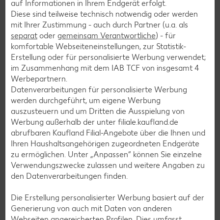
auf Informationen in Ihrem Endgerät erfolgt.
Pfannkuchen-Rezepte
Diese sind teilweise technisch notwendig oder werden
Plätzchen-Rezepte
mit Ihrer Zustimmung - auch durch Partner (u.a. als
separat
oder
gemeinsam Verantwortliche
) - für
komfortable Webseiteneinstellungen, zur Statistik-
Smoothie-Rezepte
Erstellung oder für personalisierte Werbung verwendet;
im Zusammenhang mit dem IAB TCF von insgesamt
4
Bowle-Rezepte
Werbepartnern.
Cocktail-Rezepte
Datenverarbeitungen für personalisierte Werbung
werden durchgeführt, um eigene Werbung
Avocado-Rezepte
auszusteuern und um Dritten die Ausspielung von
Erdbeer-Rezepte
Werbung außerhalb der unter filiale.kaufland.de
abrufbaren Kaufland Filial-Angebote über die Ihnen und
Blaubeer-Rezepte
Ihren Haushaltsangehörigen zugeordneten Endgeräte
Bananen-Rezepte
zu ermöglichen. Unter „Anpassen“ können Sie einzelne
Verwendungszwecke zulassen und weitere Angaben zu
den Datenverarbeitungen finden.
Die Erstellung personalisierter Werbung basiert auf der
Zurück zu allen Rezepten
Generierung von auch mit Daten von anderen
Webseiten angereicherten Profilen. Dies umfasst