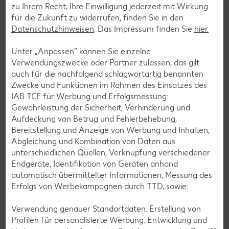
zu Ihrem Recht, Ihre Einwilligung jederzeit mit Wirkung
Rezepte entdecken
für die Zukunft zu widerrufen, finden Sie in den
Datenschutzhinweisen
. Das Impressum finden Sie
hier.
Unter „Anpassen“ können Sie einzelne
Verwendungszwecke oder Partner zulassen; das gilt
auch für die nachfolgend schlagwortartig benannten
Zwecke und Funktionen im Rahmen des Einsatzes des
IAB TCF für Werbung und Erfolgsmessung:
Gewährleistung der Sicherheit, Verhinderung und
Aufdeckung von Betrug und Fehlerbehebung,
Bereitstellung und Anzeige von Werbung und Inhalten,
Abgleichung und Kombination von Daten aus
unterschiedlichen Quellen, Verknüpfung verschiedener
Endgeräte, Identifikation von Geräten anhand
automatisch übermittelter Informationen, Messung des
Erfolgs von Werbekampagnen durch TTD, sowie:
Laktosefreie Rezepte
Verwendung genauer Standortdaten. Erstellung von
Laktoseintoleranz muss dich kulinarisch nicht ausbremsen,
Profilen für personalisierte Werbung. Entwicklung und
denn es geht auch ohne. Unsere laktosefreien Rezepte