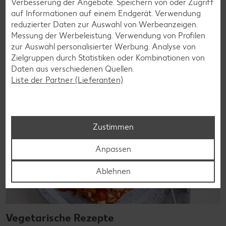
Verbesserung der Angebote. Speichern von oder Zugriff
bringen Vielfalt auf den Tisch – für große und kleine
auf Informationen auf einem Endgerät. Verwendung
Genießer, für die Lunchbox oder das Abendessen.
reduzierter Daten zur Auswahl von Werbeanzeigen.
Messung der Werbeleistung. Verwendung von Profilen
Rezepte entdecken
zur Auswahl personalisierter Werbung. Analyse von
Zielgruppen durch Statistiken oder Kombinationen von
Daten aus verschiedenen Quellen.
Liste der Partner (Lieferanten)
Zustimmen
Anpassen
Ablehnen
Vegetarische Rezepte