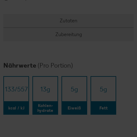
Zutaten
Zubereitung
Nährwerte
(Pro Portion)
133/​557
13
g
5
g
5
g
Kohlen-
kcal / kJ
Eiweiß
Fett
hydrate