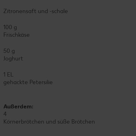
Zitronensaft und -schale
100 g
Frischkäse
50 g
Joghurt
1 EL
gehackte Petersilie
Außerdem:
4
Körnerbrötchen und süße Brötchen