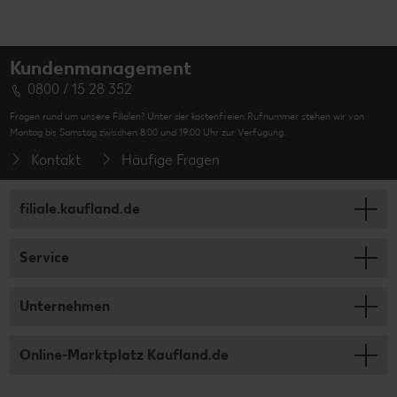
Kundenmanagement
0800 / 15 28 352
Fragen rund um unsere Filialen? Unter der kostenfreien Rufnummer stehen wir von
Montag bis Samstag zwischen 8:00 und 19:00 Uhr zur Verfügung.
Kontakt
Häufige Fragen
filiale.kaufland.de
Service
Unternehmen
Online-Marktplatz Kaufland.de