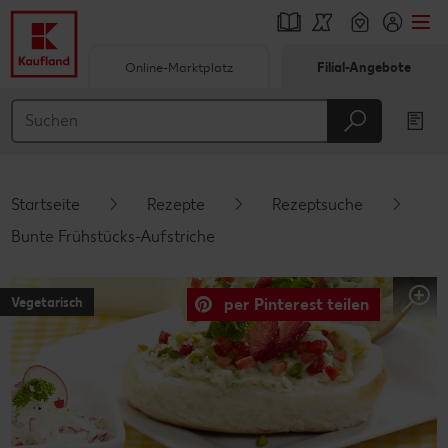
Online-Marktplatz
Filial-Angebote
Springe zu
Hauptinhalt
Footer
Startseite
Rezepte
Rezeptsuche
Schwebender Seitenbereich
Bunte Frühstücks-Aufstriche
Vegetarisch
per Pinterest teilen