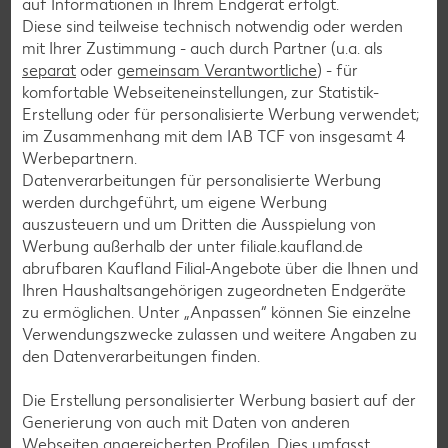
auf Informationen in Ihrem Endgerät erfolgt.
Diese sind teilweise technisch notwendig oder werden
Salat-Rezepte
mit Ihrer Zustimmung - auch durch Partner (u.a. als
Spargel-Rezepte
separat
oder
gemeinsam Verantwortliche
) - für
komfortable Webseiteneinstellungen, zur Statistik-
Fleisch-Rezepte
Erstellung oder für personalisierte Werbung verwendet;
Fisch-Rezepte
im Zusammenhang mit dem IAB TCF von insgesamt
4
Werbepartnern.
Geflügel-Rezepte
Datenverarbeitungen für personalisierte Werbung
Lamm-Rezepte
werden durchgeführt, um eigene Werbung
auszusteuern und um Dritten die Ausspielung von
Grill-Rezepte
Werbung außerhalb der unter filiale.kaufland.de
abrufbaren Kaufland Filial-Angebote über die Ihnen und
Ihren Haushaltsangehörigen zugeordneten Endgeräte
Muffin-Rezepte
zu ermöglichen. Unter „Anpassen“ können Sie einzelne
Apfelkuchen-Rezepte
Verwendungszwecke zulassen und weitere Angaben zu
den Datenverarbeitungen finden.
Schokokuchen-Rezepte
Torten-Rezepte
Die Erstellung personalisierter Werbung basiert auf der
Generierung von auch mit Daten von anderen
Eis-Rezepte
Webseiten angereicherten Profilen. Dies umfasst