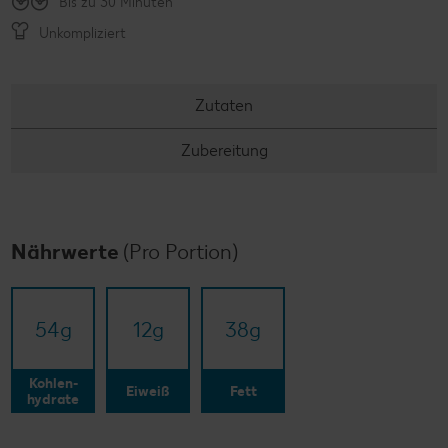
Bis zu 30 Minuten
Unkompliziert
Zutaten
Zubereitung
Nährwerte
(Pro Portion)
54
g
12
g
38
g
Kohlen-
Eiweiß
Fett
hydrate