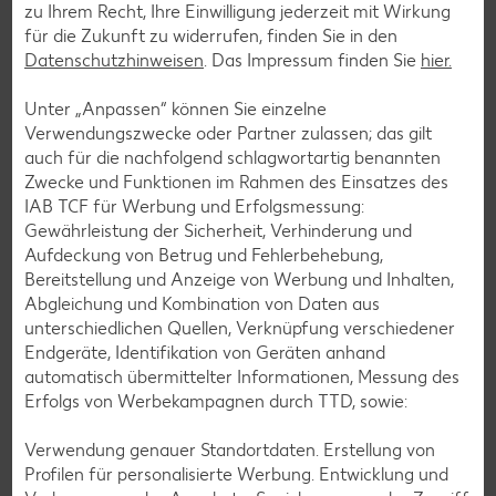
zu Ihrem Recht, Ihre Einwilligung jederzeit mit Wirkung
für die Zukunft zu widerrufen, finden Sie in den
Datenschutzhinweisen
. Das Impressum finden Sie
hier.
Unter „Anpassen“ können Sie einzelne
Verwendungszwecke oder Partner zulassen; das gilt
auch für die nachfolgend schlagwortartig benannten
Zwecke und Funktionen im Rahmen des Einsatzes des
IAB TCF für Werbung und Erfolgsmessung:
Gewährleistung der Sicherheit, Verhinderung und
Aufdeckung von Betrug und Fehlerbehebung,
Bereitstellung und Anzeige von Werbung und Inhalten,
Abgleichung und Kombination von Daten aus
unterschiedlichen Quellen, Verknüpfung verschiedener
Endgeräte, Identifikation von Geräten anhand
Glutenfreie Rezepte
automatisch übermittelter Informationen, Messung des
Wer auf Gluten verzichtet, muss nicht automatisch auf
Erfolgs von Werbekampagnen durch TTD, sowie:
Vielfalt und Geschmack verzichten. Ob süß oder herzhaft –
mit unseren glutenfreien Rezepten zauberst du dir Gerichte,
Verwendung genauer Standortdaten. Erstellung von
die nicht nur verträglich, sondern auch richtig lecker sind.
Profilen für personalisierte Werbung. Entwicklung und