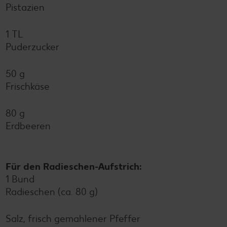
Pistazien
1 TL
Puderzucker
50 g
Frischkäse
80 g
Erdbeeren
Für den Radieschen-Aufstrich:
1 Bund
Radieschen (ca. 80 g)
Salz, frisch gemahlener Pfeffer