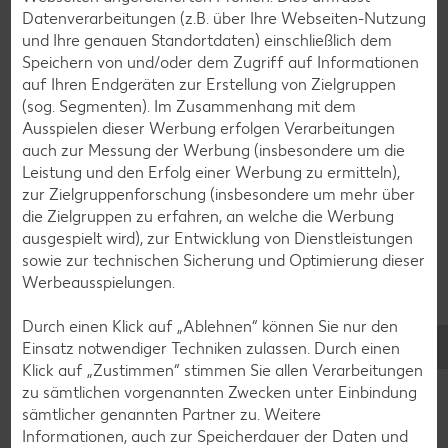
Pfannkuchen-Rezepte
Datenverarbeitungen (z.B. über Ihre Webseiten-Nutzung
und Ihre genauen Standortdaten) einschließlich dem
Plätzchen-Rezepte
Speichern von und/oder dem Zugriff auf Informationen
auf Ihren Endgeräten zur Erstellung von Zielgruppen
(sog. Segmenten). Im Zusammenhang mit dem
Smoothie-Rezepte
Ausspielen dieser Werbung erfolgen Verarbeitungen
Bowle-Rezepte
auch zur Messung der Werbung (insbesondere um die
Leistung und den Erfolg einer Werbung zu ermitteln),
Cocktail-Rezepte
zur Zielgruppenforschung (insbesondere um mehr über
Avocado-Rezepte
die Zielgruppen zu erfahren, an welche die Werbung
ausgespielt wird), zur Entwicklung von Dienstleistungen
Erdbeer-Rezepte
sowie zur technischen Sicherung und Optimierung dieser
Blaubeer-Rezepte
Werbeausspielungen.
Bananen-Rezepte
Durch einen Klick auf „Ablehnen“ können Sie nur den
Einsatz notwendiger Techniken zulassen. Durch einen
Klick auf „Zustimmen“ stimmen Sie allen Verarbeitungen
zu sämtlichen vorgenannten Zwecken unter Einbindung
Zurück zu allen Rezepten
sämtlicher genannten Partner zu. Weitere
Informationen, auch zur Speicherdauer der Daten und