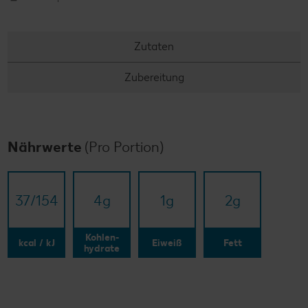
Zutaten
Zubereitung
Nährwerte
(Pro Portion)
37/​154
4
g
1
g
2
g
Kohlen-
kcal / kJ
Eiweiß
Fett
hydrate