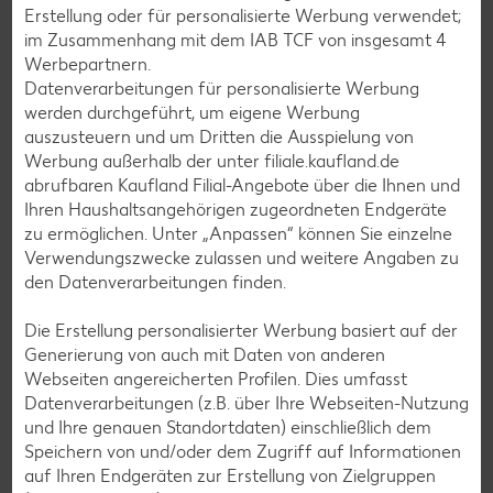
Erstellung oder für personalisierte Werbung verwendet;
Grill-Rezepte
im Zusammenhang mit dem IAB TCF von insgesamt
4
Werbepartnern.
Datenverarbeitungen für personalisierte Werbung
Muffin-Rezepte
werden durchgeführt, um eigene Werbung
auszusteuern und um Dritten die Ausspielung von
Apfelkuchen-Rezepte
Werbung außerhalb der unter filiale.kaufland.de
Schokokuchen-Rezepte
abrufbaren Kaufland Filial-Angebote über die Ihnen und
Ihren Haushaltsangehörigen zugeordneten Endgeräte
Torten-Rezepte
zu ermöglichen. Unter „Anpassen“ können Sie einzelne
Eis-Rezepte
Verwendungszwecke zulassen und weitere Angaben zu
den Datenverarbeitungen finden.
Pfannkuchen-Rezepte
Plätzchen-Rezepte
Die Erstellung personalisierter Werbung basiert auf der
Generierung von auch mit Daten von anderen
Webseiten angereicherten Profilen. Dies umfasst
Smoothie-Rezepte
Datenverarbeitungen (z.B. über Ihre Webseiten-Nutzung
und Ihre genauen Standortdaten) einschließlich dem
Bowle-Rezepte
Speichern von und/oder dem Zugriff auf Informationen
Cocktail-Rezepte
auf Ihren Endgeräten zur Erstellung von Zielgruppen