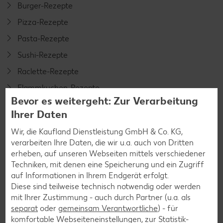
Burger-Rezepte
Pizza-Rezepte
Pasta-Rezepte
Sushi-Rezepte
Raclette-Rezepte
Flammkuchen-Rezepte
Bevor es weitergeht: Zur Verarbeitung
Frühstücksrezepte
Ihrer Daten
Wir, die Kaufland Dienstleistung GmbH & Co. KG,
Salat-Rezepte
verarbeiten Ihre Daten, die wir u.a. auch von Dritten
erheben, auf unseren Webseiten mittels verschiedener
Spargel-Rezepte
Techniken, mit denen eine Speicherung und ein Zugriff
Fleisch-Rezepte
auf Informationen in Ihrem Endgerät erfolgt.
Diese sind teilweise technisch notwendig oder werden
Fisch-Rezepte
mit Ihrer Zustimmung - auch durch Partner (u.a. als
Geflügel-Rezepte
separat
oder
gemeinsam Verantwortliche
) - für
komfortable Webseiteneinstellungen, zur Statistik-
Lamm-Rezepte