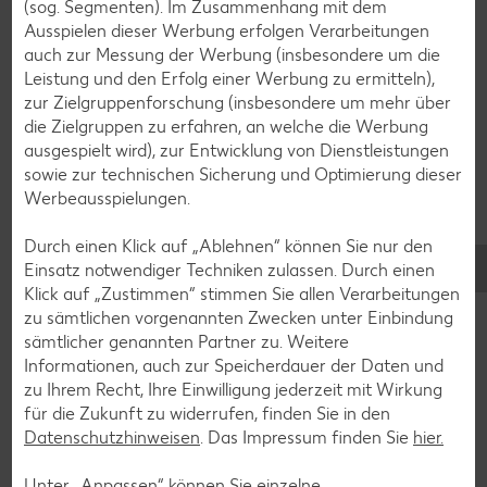
(sog. Segmenten). Im Zusammenhang mit dem
Avocado-Rezepte
Ausspielen dieser Werbung erfolgen Verarbeitungen
Erdbeer-Rezepte
auch zur Messung der Werbung (insbesondere um die
Leistung und den Erfolg einer Werbung zu ermitteln),
Blaubeer-Rezepte
zur Zielgruppenforschung (insbesondere um mehr über
Bananen-Rezepte
die Zielgruppen zu erfahren, an welche die Werbung
ausgespielt wird), zur Entwicklung von Dienstleistungen
sowie zur technischen Sicherung und Optimierung dieser
Werbeausspielungen.
Zurück zu allen Rezepten
Durch einen Klick auf „Ablehnen“ können Sie nur den
Einsatz notwendiger Techniken zulassen. Durch einen
Klick auf „Zustimmen“ stimmen Sie allen Verarbeitungen
zu sämtlichen vorgenannten Zwecken unter Einbindung
sämtlicher genannten Partner zu. Weitere
Informationen, auch zur Speicherdauer der Daten und
zu Ihrem Recht, Ihre Einwilligung jederzeit mit Wirkung
für die Zukunft zu widerrufen, finden Sie in den
Datenschutzhinweisen
. Das Impressum finden Sie
hier.
Unter „Anpassen“ können Sie einzelne