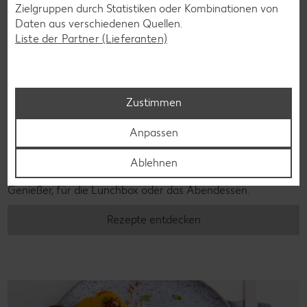
Zielgruppen durch Statistiken oder Kombinationen von
Daten aus verschiedenen Quellen.
Liste der Partner (Lieferanten)
Zustimmen
Laktosefreie Rezepte
Anpassen
Laktoseintoleranz muss dich kulinarisch nicht ausbremsen,
denn es geht auch ohne. Unsere laktosefreien Rezepte
Ablehnen
bringen Vielfalt auf den Tisch – für große und kleine
Genießer, für die Lunchbox oder das Abendessen.
Rezepte entdecken