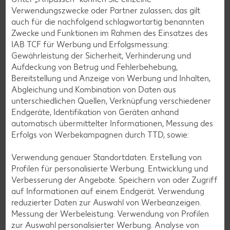
Verwendungszwecke oder Partner zulassen; das gilt
auch für die nachfolgend schlagwortartig benannten
Zwecke und Funktionen im Rahmen des Einsatzes des
IAB TCF für Werbung und Erfolgsmessung:
Gewährleistung der Sicherheit, Verhinderung und
Glutenfreie Rezepte
Aufdeckung von Betrug und Fehlerbehebung,
Bereitstellung und Anzeige von Werbung und Inhalten,
Wer auf Gluten verzichtet, muss nicht automatisch auf
Abgleichung und Kombination von Daten aus
Vielfalt und Geschmack verzichten. Ob süß oder herzhaft –
unterschiedlichen Quellen, Verknüpfung verschiedener
mit unseren glutenfreien Rezepten zauberst du dir Gerichte,
Endgeräte, Identifikation von Geräten anhand
die nicht nur verträglich, sondern auch richtig lecker sind.
automatisch übermittelter Informationen, Messung des
Erfolgs von Werbekampagnen durch TTD, sowie:
Rezepte entdecken
Verwendung genauer Standortdaten. Erstellung von
Profilen für personalisierte Werbung. Entwicklung und
Verbesserung der Angebote. Speichern von oder Zugriff
auf Informationen auf einem Endgerät. Verwendung
reduzierter Daten zur Auswahl von Werbeanzeigen.
Messung der Werbeleistung. Verwendung von Profilen
zur Auswahl personalisierter Werbung. Analyse von