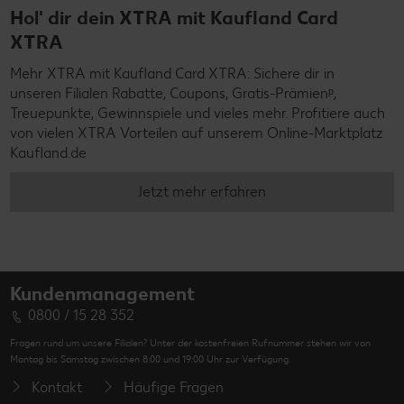
Hol' dir dein XTRA mit Kaufland Card
XTRA
Mehr XTRA mit Kaufland Card XTRA: Sichere dir in
unseren Filialen Rabatte, Coupons, Gratis-Prämienᵖ,
Treuepunkte, Gewinnspiele und vieles mehr. Profitiere auch
von vielen XTRA Vorteilen auf unserem Online-Marktplatz
Kaufland.de
Jetzt mehr erfahren
Kundenmanagement
0800 / 15 28 352
Fragen rund um unsere Filialen? Unter der kostenfreien Rufnummer stehen wir von
Montag bis Samstag zwischen 8:00 und 19:00 Uhr zur Verfügung.
Kontakt
Häufige Fragen