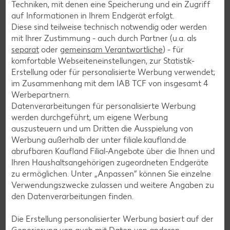
Techniken, mit denen eine Speicherung und ein Zugriff
Frühstücksrezepte
auf Informationen in Ihrem Endgerät erfolgt.
Diese sind teilweise technisch notwendig oder werden
mit Ihrer Zustimmung - auch durch Partner (u.a. als
Salat-Rezepte
separat
oder
gemeinsam Verantwortliche
) - für
Spargel-Rezepte
komfortable Webseiteneinstellungen, zur Statistik-
Erstellung oder für personalisierte Werbung verwendet;
Fleisch-Rezepte
im Zusammenhang mit dem IAB TCF von insgesamt
4
Fisch-Rezepte
Werbepartnern.
Datenverarbeitungen für personalisierte Werbung
Geflügel-Rezepte
werden durchgeführt, um eigene Werbung
Lamm-Rezepte
auszusteuern und um Dritten die Ausspielung von
Werbung außerhalb der unter filiale.kaufland.de
Grill-Rezepte
abrufbaren Kaufland Filial-Angebote über die Ihnen und
Ihren Haushaltsangehörigen zugeordneten Endgeräte
zu ermöglichen. Unter „Anpassen“ können Sie einzelne
Muffin-Rezepte
Verwendungszwecke zulassen und weitere Angaben zu
Apfelkuchen-Rezepte
den Datenverarbeitungen finden.
Schokokuchen-Rezepte
Die Erstellung personalisierter Werbung basiert auf der
Torten-Rezepte