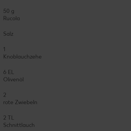
50 g
Rucola
Salz
1
Knoblauchzehe
6 EL
Olivenöl
2
rote Zwiebeln
2 TL
Schnittlauch