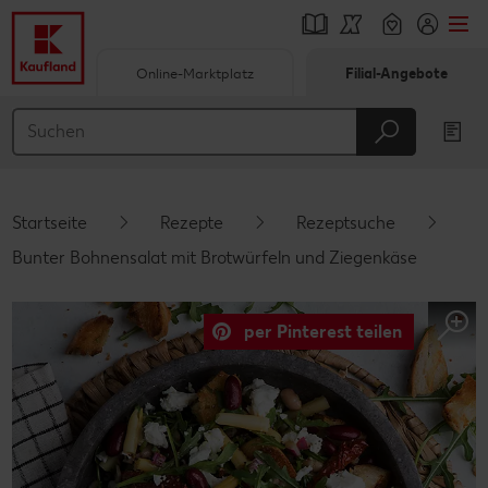
Online-Marktplatz
Filial-Angebote
Springe zu
Hauptinhalt
Footer
Startseite
Rezepte
Rezeptsuche
Schwebender Seitenbereich
Bunter Bohnensalat mit Brotwürfeln und Ziegenkäse
per Pinterest teilen