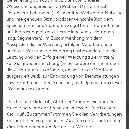
Generierung von auch mit Daten von anderen
Webseiten angereicherten Profilen. Dies umfasst
Eis-Rezepte
Datenverarbeitungen (z.B. über Ihre Webseiten-Nutzung
Pfannkuchen-Rezepte
und Ihre genauen Standortdaten) einschließlich dem
Speichern von und/oder dem Zugriff auf Informationen
Plätzchen-Rezepte
auf Ihren Endgeräten zur Erstellung von Zielgruppen
(sog. Segmenten). Im Zusammenhang mit dem
Ausspielen dieser Werbung erfolgen Verarbeitungen
Smoothie-Rezepte
auch zur Messung der Werbung (insbesondere um die
Bowle-Rezepte
Leistung und den Erfolg einer Werbung zu ermitteln),
zur Zielgruppenforschung (insbesondere um mehr über
Cocktail-Rezepte
die Zielgruppen zu erfahren, an welche die Werbung
Avocado-Rezepte
ausgespielt wird), zur Entwicklung von Dienstleistungen
sowie zur technischen Sicherung und Optimierung dieser
Erdbeer-Rezepte
Werbeausspielungen.
Blaubeer-Rezepte
Durch einen Klick auf „Ablehnen“ können Sie nur den
Bananen-Rezepte
Einsatz notwendiger Techniken zulassen. Durch einen
Klick auf „Zustimmen“ stimmen Sie allen Verarbeitungen
zu sämtlichen vorgenannten Zwecken unter Einbindung
sämtlicher genannten Partner zu. Weitere