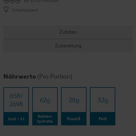
Bis zu 60 Minuten
Unkompliziert
Zutaten
Zubereitung
Nährwerte
(Pro Portion)
658/​
62
g
28
g
32
g
2698
Kohlen-
kcal / kJ
Eiweiß
Fett
hydrate