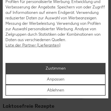
Profilen für personalisierte Werbung. Entwicklung und
mit unseren glutenfreien Rezepten zauberst du dir Gerichte,
Verbesserung der Angebote. Speichern von oder Zugriff
die nicht nur verträglich, sondern auch richtig lecker sind.
auf Informationen auf einem Endgerät. Verwendung
Rezepte entdecken
reduzierter Daten zur Auswahl von Werbeanzeigen.
Messung der Werbeleistung. Verwendung von Profilen
zur Auswahl personalisierter Werbung. Analyse von
Zielgruppen durch Statistiken oder Kombinationen von
Daten aus verschiedenen Quellen.
Liste der Partner (Lieferanten)
Zustimmen
Anpassen
Ablehnen
Laktosefreie Rezepte