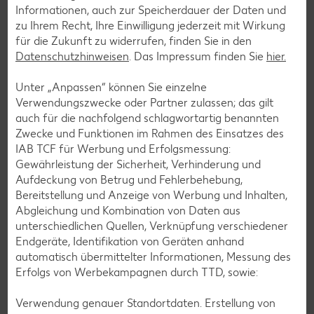
Zurück zu allen Rezepten
Informationen, auch zur Speicherdauer der Daten und
zu Ihrem Recht, Ihre Einwilligung jederzeit mit Wirkung
für die Zukunft zu widerrufen, finden Sie in den
Datenschutzhinweisen
. Das Impressum finden Sie
hier.
Unter „Anpassen“ können Sie einzelne
Verwendungszwecke oder Partner zulassen; das gilt
auch für die nachfolgend schlagwortartig benannten
Zwecke und Funktionen im Rahmen des Einsatzes des
IAB TCF für Werbung und Erfolgsmessung:
Gewährleistung der Sicherheit, Verhinderung und
Aufdeckung von Betrug und Fehlerbehebung,
Bereitstellung und Anzeige von Werbung und Inhalten,
Abgleichung und Kombination von Daten aus
unterschiedlichen Quellen, Verknüpfung verschiedener
Endgeräte, Identifikation von Geräten anhand
automatisch übermittelter Informationen, Messung des
Glutenfreie Rezepte
Erfolgs von Werbekampagnen durch TTD, sowie:
Wer auf Gluten verzichtet, muss nicht automatisch auf
Verwendung genauer Standortdaten. Erstellung von
Vielfalt und Geschmack verzichten. Ob süß oder herzhaft –