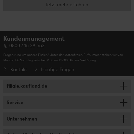
Jetzt mehr erfahren
Kundenmanagement
0800 / 15 28 352
Fragen rund um unsere Filialen? Unter der kostenfreien Rufnummer stehen wir von
Montag bis Samstag zwischen 8:00 und 19:00 Uhr zur Verfügung.
Kontakt
Häufige Fragen
filiale.kaufland.de
Service
Unternehmen