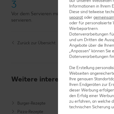
auf unseren Webseiten m
3
Informationen in Ihrem E
Diese sind teilweise tec
Vor dem Servieren mit restlichem Zucker best
separat
oder
gemeinsam 
servieren.
oder für personalisier
Werbepartnern.
Datenverarbeitungen fü
und um Dritten die Aussp
Zurück zur Übersicht
Angebote über die Ihne
„Anpassen“ können Sie 
Datenverarbeitungen fi
Die Erstellung personal
Webseiten angereicherte
Weitere interessante Rezeptka
Ihre genauen Standortda
Ihren Endgeräten zur Er
dieser Werbung erfolge
den Erfolg einer Werbun
zu erfahren, an welche d
Burger-Rezepte
Salat-R
technischen Sicherung 
Pizza-Rezepte
Spargel