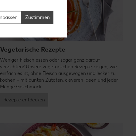
npassen
Zustimmen
Vegetarische Rezepte
Weniger Fleisch essen oder sogar ganz darauf
verzichten? Unsere vegetarischen Rezepte zeigen, wie
einfach es ist, ohne Fleisch ausgewogen und lecker zu
kochen – mit bunten Zutaten, cleveren Ideen und jeder
Menge Geschmack.
Rezepte entdecken