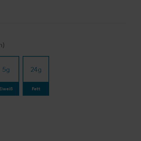
n)
5
g
24
g
Eiweiß
Fett