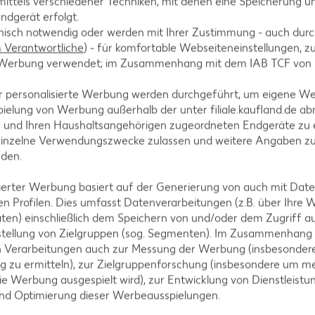
ittels verschiedener Techniken, mit denen eine Speicherung un
ndgerät erfolgt.
hnisch notwendig oder werden mit Ihrer Zustimmung - auch durch
reuen und nach Wunsch mit Limettenscheiben garnie
Verantwortliche
) - für komfortable Webseiteneinstellungen, zur
te Werbung verwendet; im Zusammenhang mit dem IAB TCF von
r personalisierte Werbung werden durchgeführt, um eigene W
ielung von Werbung außerhalb der unter filiale.kaufland.de abr
n und Ihren Haushaltsangehörigen zugeordneten Endgeräte zu 
einzelne Verwendungszwecke zulassen und weitere Angaben z
nden.
isierter Werbung basiert auf der Generierung von auch mit Dat
n Profilen. Dies umfasst Datenverarbeitungen (z.B. über Ihre
tegorien
ten) einschließlich dem Speichern von und/oder dem Zugriff a
stellung von Zielgruppen (sog. Segmenten). Im Zusammenhang
n Verarbeitungen auch zur Messung der Werbung (insbesondere
g zu ermitteln), zur Zielgruppenforschung (insbesondere um me
ie Werbung ausgespielt wird), zur Entwicklung von Dienstleistu
ezepte
Muffin-Rezepte
und Optimierung dieser Werbeausspielungen.
-Rezepte
Apfelkuchen-Rezepte