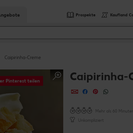
-Angebote
Prospekte
Kaufland C
Caipirinha-Creme
Caipirinha
er Pinterest teilen
per E-Mail teilen
per Facebook teil
per Pinterest 
per What
Mehr als 60 Minute
Unkompliziert