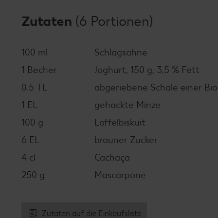
Zutaten
(6 Portionen)
100 ml
Schlagsahne
1 Becher
Joghurt, 150 g, 3,5 % Fett
0.5 TL
abgeriebene Schale einer Bi
1 EL
gehackte Minze
100 g
Löffelbiskuit
6 EL
brauner Zucker
4 cl
Cachaça
250 g
Mascarpone
Zutaten auf die Einkaufsliste