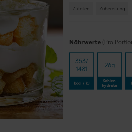
Zutaten
Zubereitung
Nährwerte
(Pro Portio
353/​
26
g
1481
Kohlen-
kcal / kJ
hydrate