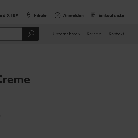
ard XTRA
Filiale:
Anmelden
Einkaufsliste
Unternehmen
Karriere
Kontakt
-Creme
en
teilen
sApp teilen
n