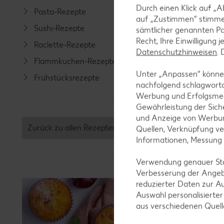
Durch einen Klick auf „A
Pasta-Rezepte
Fleisch-
auf „Zustimmen“ stimme
Sushi-Rezepte
Fisch-R
sämtlicher genannten Pa
Recht, Ihre Einwilligung 
Raclette-Rezepte
Geflüge
Datenschutzhinweisen
.
Flammkuchen-Rezepte
Lamm-R
Unter „Anpassen“ können
Frühstücksrezepte
Grill-Re
nachfolgend schlagwort
Werbung und Erfolgsme
Gewährleistung der Sich
und Anzeige von Werbun
Zurück zu allen Rezepten
Quellen, Verknüpfung ve
Informationen, Messung
Verwendung genauer Stan
Verbesserung der Angeb
reduzierter Daten zur A
Auswahl personalisierte
aus verschiedenen Quel