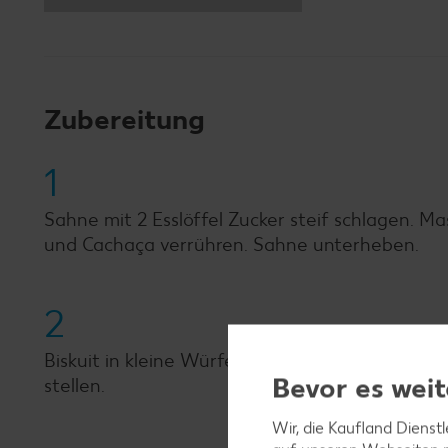
Zubereitung
1
Sahne mit 2 Esslöffel Zucker steif schlagen. Ma
und Cachaça verrühren. Sahne unterheben.
2
Biskuit in kleine Würfel schneiden, mit der Cre
Bevor es weit
stellen.
Wir, die Kaufland Dienst