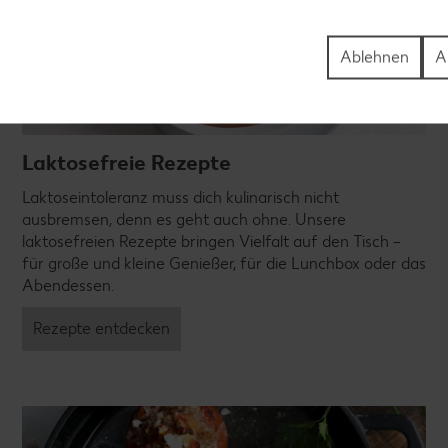
Ablehnen
A
Laktosefreie Rezepte
Laktoseintoleranz muss dich kulinarisch nicht
ausbremsen, denn es geht auch ohne. Unsere
laktosefreien Rezepte bringen Vielfalt auf den Tisch –
für große und kleine Genießer, für die Lunchbox oder das
Abendessen.
Rezepte entdecken