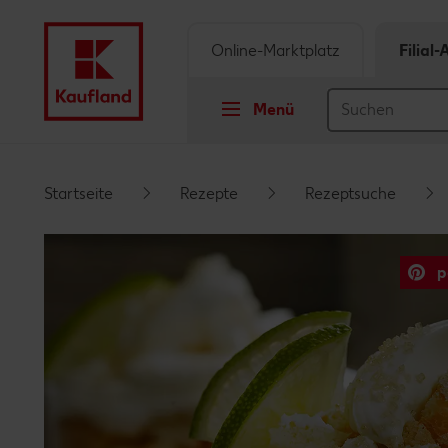
Online-Marktplatz
Filial
Menü
Springe zu
Startseite
Rezepte
Rezeptsuche
Hauptinhalt
p
Footer
Schwebender Seitenbereich