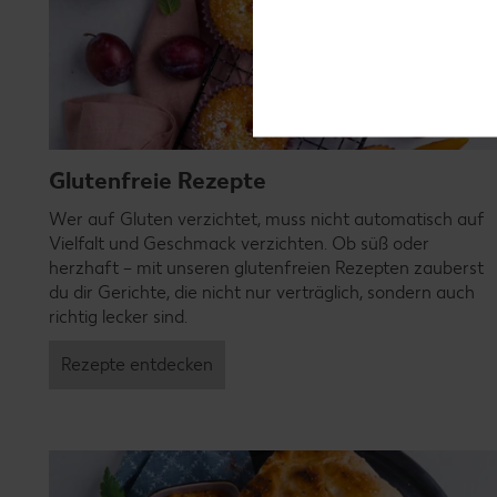
Glutenfreie Rezepte
Wer auf Gluten verzichtet, muss nicht automatisch auf
Vielfalt und Geschmack verzichten. Ob süß oder
herzhaft – mit unseren glutenfreien Rezepten zauberst
du dir Gerichte, die nicht nur verträglich, sondern auch
richtig lecker sind.
Rezepte entdecken