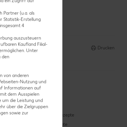
d ein Zugriff auf
 Partner (u.a. als
rt
 Statistik-Erstellung
 insgesamt
4
erbung auszusteuern
ufbaren Kaufland Filial-
Drucken
ermöglichen. Unter
u den
en von anderen
 Webseiten-Nutzung und
uf Informationen auf
 mit dem Ausspielen
 um die Leistung und
hr über die Zielgruppen
ngen sowie zur
Smoothie-Rezepte
Bowle-Rezepte