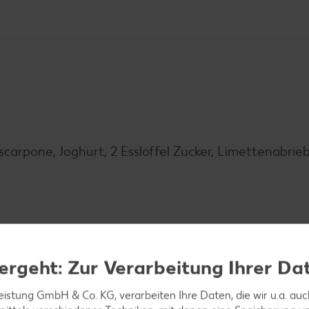
scarpone, Joghurt, 2 Esslöffel Zucker, Limettenabrie
me in Dessertgläschen schichten und circa 2 Stunden 
ergeht: Zur Verarbeitung Ihrer Da
leistung GmbH & Co. KG, verarbeiten Ihre Daten, die wir u.a. au