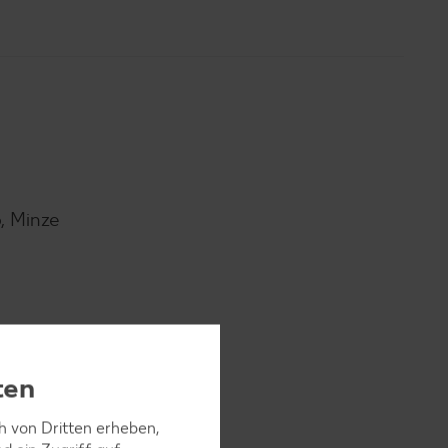
b, Minze
kalt
ten
ch von Dritten erheben,