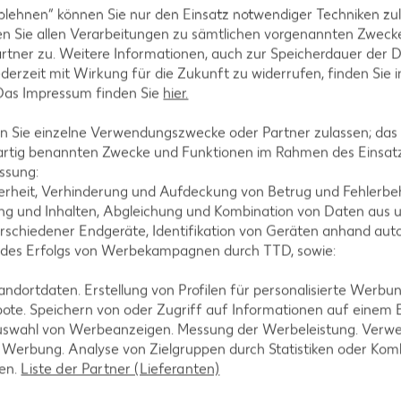
blehnen“ können Sie nur den Einsatz notwendiger Techniken zul
Rezepte
Schokokuchen-Rezepte
n Sie allen Verarbeitungen zu sämtlichen vorgenannten Zweck
ezepte
Torten-Rezepte
rtner zu. Weitere Informationen, auch zur Speicherdauer der 
jederzeit mit Wirkung für die Zukunft zu widerrufen, finden Sie 
l-Rezepte
Eis-Rezepte
 Das Impressum finden Sie
hier.
ezepte
Pfannkuchen-Rezepte
 Sie einzelne Verwendungszwecke oder Partner zulassen; das g
zepte
Plätzchen-Rezepte
artig benannten Zwecke und Funktionen im Rahmen des Einsatz
ssung:
erheit, Verhinderung und Aufdeckung von Betrug und Fehlerbeh
g und Inhalten, Abgleichung und Kombination von Daten aus u
rschiedener Endgeräte, Identifikation von Geräten anhand aut
 des Erfolgs von Werbekampagnen durch TTD, sowie:
dortdaten. Erstellung von Profilen für personalisierte Werbu
ote. Speichern von oder Zugriff auf Informationen auf einem
uswahl von Werbeanzeigen. Messung der Werbeleistung. Verwe
r Werbung. Analyse von Zielgruppen durch Statistiken oder Ko
len.
Liste der Partner (Lieferanten)