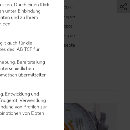
assen. Durch einen Klick
Cocktail-Rezepte
en unter Einbindung
Avocado-Rezepte
Daten und zu Ihrem
in den
Erdbeer-Rezepte
Blaubeer-Rezepte
ilt auch für die
Bananen-Rezepte
es des IAB TCF für
ebung, Bereitstellung
nterschiedlichen
omatisch übermittelter
ng. Entwicklung und
 Endgerät. Verwendung
ndung von Profilen zur
mbinationen von Daten