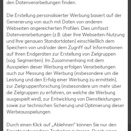
den Datenverarbeitungen finden.
Pasta-Rezepte
Die Erstellung personalisierter Werbung basiert auf der
Sushi-Rezepte
Generierung von auch mit Daten von anderen
Raclette-Rezepte
Webseiten angereicherten Profilen. Dies umfasst
Datenverarbeitungen (z.B. über Ihre Webseiten-Nutzung
Flammkuchen-Rezepte
und Ihre genauen Standortdaten) einschließlich dem
Frühstücksrezepte
Speichern von und/oder dem Zugriff auf Informationen
auf Ihren Endgeräten zur Erstellung von Zielgruppen
(sog. Segmenten). Im Zusammenhang mit dem
Salat-Rezepte
Ausspielen dieser Werbung erfolgen Verarbeitungen
auch zur Messung der Werbung (insbesondere um die
Spargel-Rezepte
Leistung und den Erfolg einer Werbung zu ermitteln),
Fleisch-Rezepte
zur Zielgruppenforschung (insbesondere um mehr über
die Zielgruppen zu erfahren, an welche die Werbung
Fisch-Rezepte
ausgespielt wird), zur Entwicklung von Dienstleistungen
Geflügel-Rezepte
sowie zur technischen Sicherung und Optimierung dieser
Werbeausspielungen.
Lamm-Rezepte
Grill-Rezepte
Durch einen Klick auf „Ablehnen“ können Sie nur den