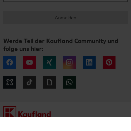
Anmelden
Werde Teil der Kaufland Community und
folge uns hier:
Facebook
YouTube
Xing
Instagram
LinkedIn
Pintere
Kununu
Tiktok
Giphy
WhatsApp
Impressum
Datenschutzhinweise
Cookie-Hinweise