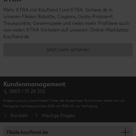
Mehr XTRA mit Kaufland Card XTRA: Sichere dir in
unseren Filialen Rabatte, Coupons, Gratis-Prämienᵖ,
Treuepunkte, Gewinnspiele und vieles mehr. Profitiere auch
von vielen XTRA Vorteilen auf unserem Online-Marktplatz
Kaufland.de
Jetzt mehr erfahren
Kundenmanagement
0800 / 15 28 352
Fragen rund um unsere Filialen? Unter der kostenfreien Rufnummer stehen wir von
Montag bis Samstag zwischen 8:00 und 19:00 Uhr zur Verfügung.
Kontakt
Häufige Fragen
filiale.kaufland.de