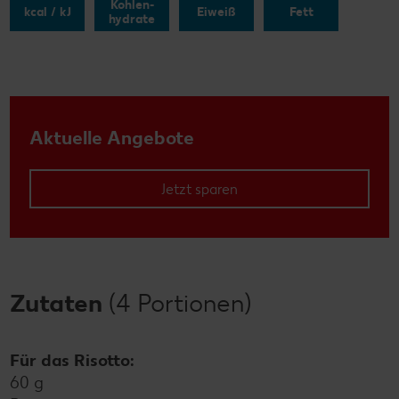
Kohlen-
kcal / kJ
Eiweiß
Fett
hydrate
Aktuelle Angebote
Jetzt sparen
Zutaten
(4 Portionen)
Für das Risotto:
60 g