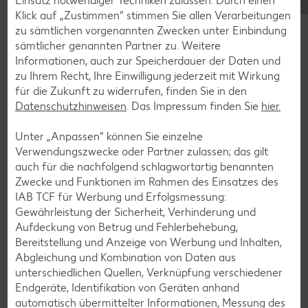
Einsatz notwendiger Techniken zulassen. Durch einen
Klick auf „Zustimmen“ stimmen Sie allen Verarbeitungen
Muffin-Rezepte
zu sämtlichen vorgenannten Zwecken unter Einbindung
sämtlicher genannten Partner zu. Weitere
Apfelkuchen-Rezepte
Informationen, auch zur Speicherdauer der Daten und
Schokokuchen-Rezepte
zu Ihrem Recht, Ihre Einwilligung jederzeit mit Wirkung
für die Zukunft zu widerrufen, finden Sie in den
Torten-Rezepte
Datenschutzhinweisen
. Das Impressum finden Sie
hier.
Eis-Rezepte
Unter „Anpassen“ können Sie einzelne
Pfannkuchen-Rezepte
Verwendungszwecke oder Partner zulassen; das gilt
Plätzchen-Rezepte
auch für die nachfolgend schlagwortartig benannten
Zwecke und Funktionen im Rahmen des Einsatzes des
IAB TCF für Werbung und Erfolgsmessung:
Smoothie-Rezepte
Gewährleistung der Sicherheit, Verhinderung und
Aufdeckung von Betrug und Fehlerbehebung,
Bowle-Rezepte
Bereitstellung und Anzeige von Werbung und Inhalten,
Cocktail-Rezepte
Abgleichung und Kombination von Daten aus
unterschiedlichen Quellen, Verknüpfung verschiedener
Avocado-Rezepte
Endgeräte, Identifikation von Geräten anhand
Erdbeer-Rezepte
automatisch übermittelter Informationen, Messung des