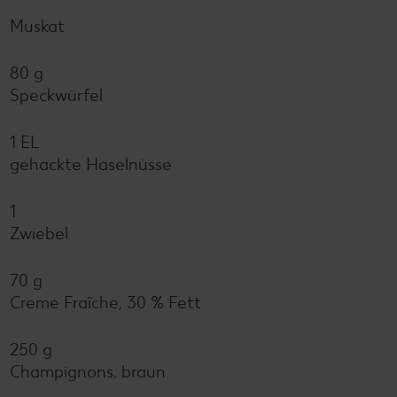
Muskat
80 g
Speckwürfel
1 EL
gehackte Haselnüsse
1
Zwiebel
70 g
Creme Fraîche, 30 % Fett
250 g
Champignons, braun