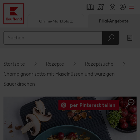
Online-Marktplatz
Filial-Angebote
Springe zu
Hauptinhalt
Footer
Startseite
Rezepte
Rezeptsuche
Schwebender Seitenbereich
Champignonrisotto mit Haselnüssen und würzigen
Sauerkirschen
per Pinterest teilen