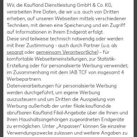
Wir, die Kaufland Dienstleistung GmbH & Co. KG,
darüber verteilen und mit den gerösteten
verarbeiten Ihre Daten, die wir u.a. auch von Dritten
Haselnüssen bestreuen.
erheben, auf unseren Webseiten mittels verschiedener
Techniken, mit denen eine Speicherung und ein Zugriff
auf Informationen in Ihrem Endgerät erfolgt.
Diese sind teilweise technisch notwendig oder werden
Zurück zur Übersicht
mit Ihrer Zustimmung - auch durch Partner (u.a. als
separat
oder
gemeinsam Verantwortliche
) - für
komfortable Webseiteneinstellungen, zur Statistik-
Erstellung oder für personalisierte Werbung verwendet;
im Zusammenhang mit dem IAB TCF von insgesamt
4
Werbepartnern.
Weitere interessante
Datenverarbeitungen für personalisierte Werbung
werden durchgeführt, um eigene Werbung
Rezeptkategorien
auszusteuern und um Dritten die Ausspielung von
Werbung außerhalb der unter filiale.kaufland.de
abrufbaren Kaufland Filial-Angebote über die Ihnen und
Ihren Haushaltsangehörigen zugeordneten Endgeräte
Burger-Rezepte
zu ermöglichen. Unter „Anpassen“ können Sie einzelne
Verwendungszwecke zulassen und weitere Angaben zu
Pizza-Rezepte