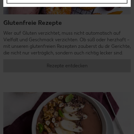
Glutenfreie Rezepte
Wer auf Gluten verzichtet, muss nicht automatisch auf
Vielfalt und Geschmack verzichten. Ob süß oder herzhaft –
mit unseren glutenfreien Rezepten zauberst du dir Gerichte,
die nicht nur verträglich, sondern auch richtig lecker sind.
Rezepte entdecken