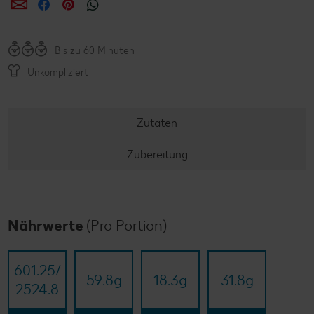
per E-Mail teilen
per Facebook teilen
per Pinterest teilen
per WhatsApp teilen
Bis zu 60 Minuten
Unkompliziert
Zutaten
Zubereitung
Nährwerte
(Pro Portion)
601.25/​
59.8
g
18.3
g
31.8
g
2524.8