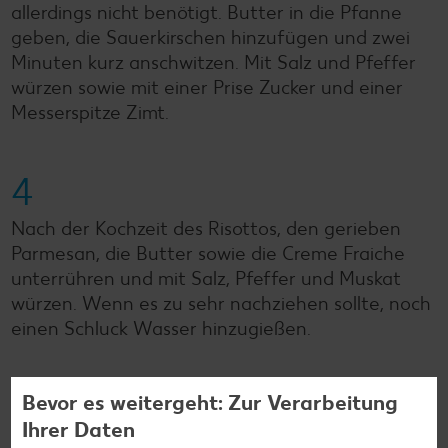
allerdings nicht benötigt. Butter in die Pfanne
geben, die Sauerkirschen hinzufügen und zwei
Minuten kurz anschwitzen. Mit Salz und Pfeffer
würzen sowie mit einer Prise Zucker und einer
Messerspitze Zimt.
4
Nach der Kochzeit des Risottos, den gerieben
Parmesan, die Butter sowie die Creme Fraiche
unterrühren und mit Salz, Pfeffer und Muskat
würzen. Wenn es zu sehr nachziehen sollte, noch
einen Schluck Wasser hinzugießen.
5
Bevor es weitergeht: Zur Verarbeitung
Ihrer Daten
Das Risotto auf vier Teller verteilen, die Kirschen