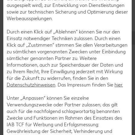
ausgespielt wird), zur Entwicklung von Dienstleistungen
sowie zur technischen Sicherung und Optimierung dieser
Werbeausspielungen.
Durch einen Klick auf „Ablehnen“ können Sie nur den
Einsatz notwendiger Techniken zulassen. Durch einen
Klick auf „Zustimmen“ stimmen Sie allen Verarbeitungen
zu sämtlichen vorgenannten Zwecken unter Einbindung
sämtlicher genannten Partner zu. Weitere
Informationen, auch zur Speicherdauer der Daten und
zu Ihrem Recht, Ihre Einwilligung jederzeit mit Wirkung
für die Zukunft zu widerrufen, finden Sie in den
Datenschutzhinweisen
. Das Impressum finden Sie
hier.
Unter „Anpassen“ können Sie einzelne
Glutenfreie Rezepte
Verwendungszwecke oder Partner zulassen; das gilt
Wer auf Gluten verzichtet, muss nicht automatisch auf
auch für die nachfolgend schlagwortartig benannten
Vielfalt und Geschmack verzichten. Ob süß oder herzhaft –
Zwecke und Funktionen im Rahmen des Einsatzes des
mit unseren glutenfreien Rezepten zauberst du dir Gerichte,
IAB TCF für Werbung und Erfolgsmessung:
die nicht nur verträglich, sondern auch richtig lecker sind.
Gewährleistung der Sicherheit, Verhinderung und