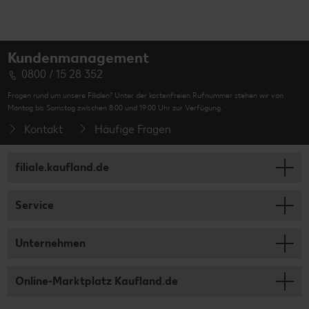
Kundenmanagement
0800 / 15 28 352
Fragen rund um unsere Filialen? Unter der kostenfreien Rufnummer stehen wir von
Montag bis Samstag zwischen 8:00 und 19:00 Uhr zur Verfügung.
Kontakt
Häufige Fragen
filiale.kaufland.de
Service
Unternehmen
Online-Marktplatz Kaufland.de