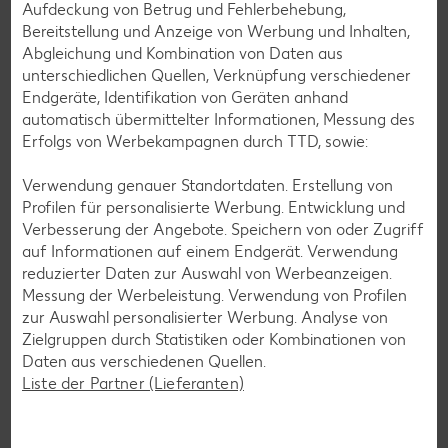
Aufdeckung von Betrug und Fehlerbehebung,
Rezepte entdecken
Bereitstellung und Anzeige von Werbung und Inhalten,
Abgleichung und Kombination von Daten aus
unterschiedlichen Quellen, Verknüpfung verschiedener
Endgeräte, Identifikation von Geräten anhand
automatisch übermittelter Informationen, Messung des
Erfolgs von Werbekampagnen durch TTD, sowie:
Verwendung genauer Standortdaten. Erstellung von
Profilen für personalisierte Werbung. Entwicklung und
Verbesserung der Angebote. Speichern von oder Zugriff
auf Informationen auf einem Endgerät. Verwendung
reduzierter Daten zur Auswahl von Werbeanzeigen.
Messung der Werbeleistung. Verwendung von Profilen
zur Auswahl personalisierter Werbung. Analyse von
Zielgruppen durch Statistiken oder Kombinationen von
Daten aus verschiedenen Quellen.
Laktosefreie Rezepte
Liste der Partner (Lieferanten)
Laktoseintoleranz muss dich kulinarisch nicht ausbremsen,
denn es geht auch ohne. Unsere laktosefreien Rezepte