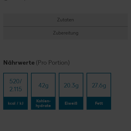
Zutaten
Zubereitung
Nährwerte
(Pro Portion)
520/​
42
g
20.3
g
27.6
g
2.115
Kohlen-
kcal / kJ
Eiweiß
Fett
hydrate