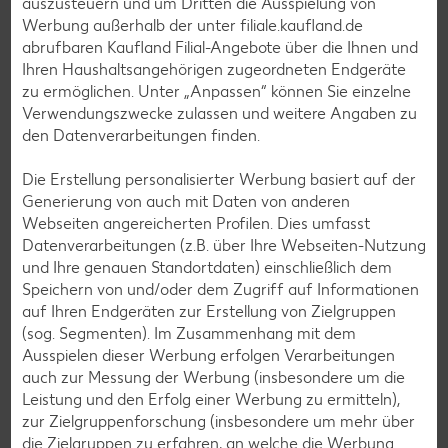
auszusteuern und um Dritten die Ausspielung von
Pfannkuchen-Rezepte
Werbung außerhalb der unter filiale.kaufland.de
abrufbaren Kaufland Filial-Angebote über die Ihnen und
Plätzchen-Rezepte
Ihren Haushaltsangehörigen zugeordneten Endgeräte
zu ermöglichen. Unter „Anpassen“ können Sie einzelne
Verwendungszwecke zulassen und weitere Angaben zu
Smoothie-Rezepte
den Datenverarbeitungen finden.
Bowle-Rezepte
Die Erstellung personalisierter Werbung basiert auf der
Cocktail-Rezepte
Generierung von auch mit Daten von anderen
Avocado-Rezepte
Webseiten angereicherten Profilen. Dies umfasst
Datenverarbeitungen (z.B. über Ihre Webseiten-Nutzung
Erdbeer-Rezepte
und Ihre genauen Standortdaten) einschließlich dem
Blaubeer-Rezepte
Speichern von und/oder dem Zugriff auf Informationen
auf Ihren Endgeräten zur Erstellung von Zielgruppen
Bananen-Rezepte
(sog. Segmenten). Im Zusammenhang mit dem
Ausspielen dieser Werbung erfolgen Verarbeitungen
auch zur Messung der Werbung (insbesondere um die
Leistung und den Erfolg einer Werbung zu ermitteln),
Zurück zu allen Rezepten
zur Zielgruppenforschung (insbesondere um mehr über
die Zielgruppen zu erfahren, an welche die Werbung