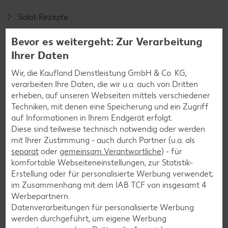
Salat-Rezepte
Spargel-Rezepte
Bevor es weitergeht: Zur Verarbeitung
Fleisch-Rezepte
Ihrer Daten
Fisch-Rezepte
Wir, die Kaufland Dienstleistung GmbH & Co. KG,
verarbeiten Ihre Daten, die wir u.a. auch von Dritten
Geflügel-Rezepte
erheben, auf unseren Webseiten mittels verschiedener
Lamm-Rezepte
Techniken, mit denen eine Speicherung und ein Zugriff
auf Informationen in Ihrem Endgerät erfolgt.
Grill-Rezepte
Diese sind teilweise technisch notwendig oder werden
mit Ihrer Zustimmung - auch durch Partner (u.a. als
separat
Muffin-Rezepte
oder
gemeinsam Verantwortliche
) - für
komfortable Webseiteneinstellungen, zur Statistik-
Apfelkuchen-Rezepte
Erstellung oder für personalisierte Werbung verwendet;
im Zusammenhang mit dem IAB TCF von insgesamt
Schokokuchen-Rezepte
4
Werbepartnern.
Torten-Rezepte
Datenverarbeitungen für personalisierte Werbung
werden durchgeführt, um eigene Werbung
Eis-Rezepte