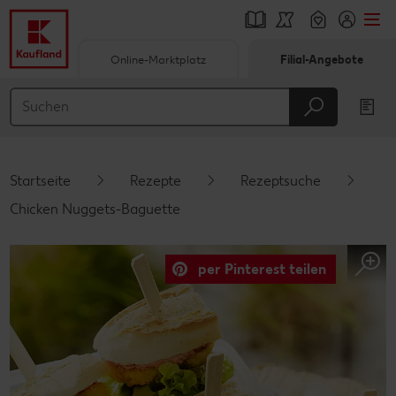
Online-Marktplatz
Filial-Angebote
Springe zu
Hauptinhalt
Footer
Startseite
Rezepte
Rezeptsuche
Schwebender Seitenbereich
Chicken Nuggets-Baguette
per Pinterest teilen