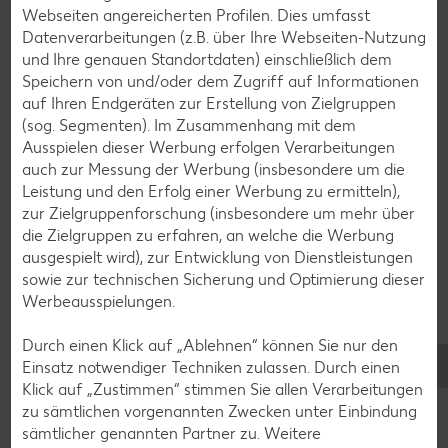
Webseiten angereicherten Profilen. Dies umfasst
Datenverarbeitungen (z.B. über Ihre Webseiten-Nutzung
und Ihre genauen Standortdaten) einschließlich dem
Salat-Rezepte
Speichern von und/oder dem Zugriff auf Informationen
Spargel-Rezepte
auf Ihren Endgeräten zur Erstellung von Zielgruppen
(sog. Segmenten). Im Zusammenhang mit dem
Fleisch-Rezepte
Ausspielen dieser Werbung erfolgen Verarbeitungen
Fisch-Rezepte
auch zur Messung der Werbung (insbesondere um die
Leistung und den Erfolg einer Werbung zu ermitteln),
Geflügel-Rezepte
zur Zielgruppenforschung (insbesondere um mehr über
Lamm-Rezepte
die Zielgruppen zu erfahren, an welche die Werbung
ausgespielt wird), zur Entwicklung von Dienstleistungen
Grill-Rezepte
sowie zur technischen Sicherung und Optimierung dieser
Werbeausspielungen.
Muffin-Rezepte
Durch einen Klick auf „Ablehnen“ können Sie nur den
Apfelkuchen-Rezepte
Einsatz notwendiger Techniken zulassen. Durch einen
Klick auf „Zustimmen“ stimmen Sie allen Verarbeitungen
Schokokuchen-Rezepte
zu sämtlichen vorgenannten Zwecken unter Einbindung
Torten-Rezepte
sämtlicher genannten Partner zu. Weitere