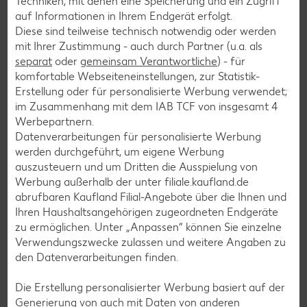
Techniken, mit denen eine Speicherung und ein Zugriff
auf Informationen in Ihrem Endgerät erfolgt.
Diese sind teilweise technisch notwendig oder werden
mit Ihrer Zustimmung - auch durch Partner (u.a. als
separat
oder
gemeinsam Verantwortliche
) - für
Weitere interessante
komfortable Webseiteneinstellungen, zur Statistik-
Erstellung oder für personalisierte Werbung verwendet;
Rezeptkategorien
im Zusammenhang mit dem IAB TCF von insgesamt
4
Werbepartnern.
Datenverarbeitungen für personalisierte Werbung
werden durchgeführt, um eigene Werbung
auszusteuern und um Dritten die Ausspielung von
Burger-Rezepte
Werbung außerhalb der unter filiale.kaufland.de
Pizza-Rezepte
abrufbaren Kaufland Filial-Angebote über die Ihnen und
Ihren Haushaltsangehörigen zugeordneten Endgeräte
Pasta-Rezepte
zu ermöglichen. Unter „Anpassen“ können Sie einzelne
Sushi-Rezepte
Verwendungszwecke zulassen und weitere Angaben zu
den Datenverarbeitungen finden.
Raclette-Rezepte
Flammkuchen-Rezepte
Die Erstellung personalisierter Werbung basiert auf der
Generierung von auch mit Daten von anderen
Frühstücksrezepte