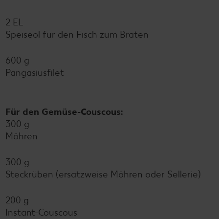
2 EL
Speiseöl für den Fisch zum Braten
600 g
Pangasiusfilet
Für den Gemüse-Couscous:
300 g
Möhren
300 g
Steckrüben (ersatzweise Möhren oder Sellerie)
200 g
Instant-Couscous