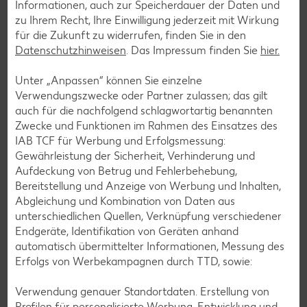
Informationen, auch zur Speicherdauer der Daten und
Eis-Rezepte
zu Ihrem Recht, Ihre Einwilligung jederzeit mit Wirkung
Pfannkuchen-Rezepte
für die Zukunft zu widerrufen, finden Sie in den
Datenschutzhinweisen
. Das Impressum finden Sie
hier.
Plätzchen-Rezepte
Unter „Anpassen“ können Sie einzelne
Verwendungszwecke oder Partner zulassen; das gilt
Smoothie-Rezepte
auch für die nachfolgend schlagwortartig benannten
Bowle-Rezepte
Zwecke und Funktionen im Rahmen des Einsatzes des
IAB TCF für Werbung und Erfolgsmessung:
Cocktail-Rezepte
Gewährleistung der Sicherheit, Verhinderung und
Avocado-Rezepte
Aufdeckung von Betrug und Fehlerbehebung,
Bereitstellung und Anzeige von Werbung und Inhalten,
Erdbeer-Rezepte
Abgleichung und Kombination von Daten aus
Blaubeer-Rezepte
unterschiedlichen Quellen, Verknüpfung verschiedener
Endgeräte, Identifikation von Geräten anhand
Bananen-Rezepte
automatisch übermittelter Informationen, Messung des
Erfolgs von Werbekampagnen durch TTD, sowie:
Verwendung genauer Standortdaten. Erstellung von
Zurück zu allen Rezepten
Profilen für personalisierte Werbung. Entwicklung und