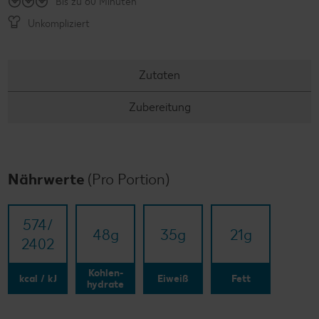
Bis zu 60 Minuten
Unkompliziert
Zutaten
Zubereitung
Nährwerte
(Pro Portion)
574/​
48
g
35
g
21
g
2402
Kohlen-
kcal / kJ
Eiweiß
Fett
hydrate