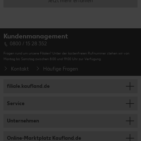
Jetzt mehr erfahren
Kundenmanagement
0800 / 15 28 352
Fragen rund um unsere Filialen? Unter der kostenfreien Rufnummer stehen wir von
Montag bis Samstag zwischen 8:00 und 19:00 Uhr zur Verfügung.
Kontakt
Häufige Fragen
filiale.kaufland.de
Service
Unternehmen
Online-Marktplatz Kaufland.de