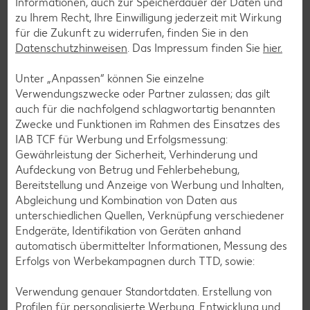
Informationen, auch zur Speicherdauer der Daten und
zu Ihrem Recht, Ihre Einwilligung jederzeit mit Wirkung
für die Zukunft zu widerrufen, finden Sie in den
Salat-Rezepte
Datenschutzhinweisen
. Das Impressum finden Sie
hier.
Spargel-Rezepte
Unter „Anpassen“ können Sie einzelne
Fleisch-Rezepte
Verwendungszwecke oder Partner zulassen; das gilt
Fisch-Rezepte
auch für die nachfolgend schlagwortartig benannten
Zwecke und Funktionen im Rahmen des Einsatzes des
Geflügel-Rezepte
IAB TCF für Werbung und Erfolgsmessung:
Lamm-Rezepte
Gewährleistung der Sicherheit, Verhinderung und
Aufdeckung von Betrug und Fehlerbehebung,
Grill-Rezepte
Bereitstellung und Anzeige von Werbung und Inhalten,
Abgleichung und Kombination von Daten aus
unterschiedlichen Quellen, Verknüpfung verschiedener
Muffin-Rezepte
Endgeräte, Identifikation von Geräten anhand
Apfelkuchen-Rezepte
automatisch übermittelter Informationen, Messung des
Erfolgs von Werbekampagnen durch TTD, sowie:
Schokokuchen-Rezepte
Torten-Rezepte
Verwendung genauer Standortdaten. Erstellung von
Profilen für personalisierte Werbung. Entwicklung und