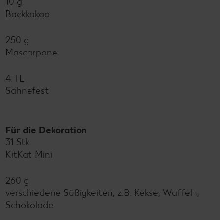
10 g
Backkakao
250 g
Mascarpone
4 TL
Sahnefest
Für die Dekoration
31 Stk.
KitKat-Mini
260 g
verschiedene Süßigkeiten, z.B. Kekse, Waffeln,
Schokolade