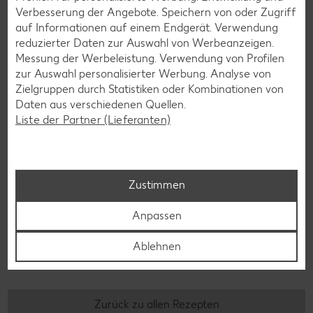
Eis-Rezepte
Verbesserung der Angebote. Speichern von oder Zugriff
Pfannkuchen-Rezepte
auf Informationen auf einem Endgerät. Verwendung
reduzierter Daten zur Auswahl von Werbeanzeigen.
Plätzchen-Rezepte
Messung der Werbeleistung. Verwendung von Profilen
zur Auswahl personalisierter Werbung. Analyse von
Zielgruppen durch Statistiken oder Kombinationen von
Smoothie-Rezepte
Daten aus verschiedenen Quellen.
Bowle-Rezepte
Liste der Partner (Lieferanten)
Cocktail-Rezepte
Avocado-Rezepte
Zustimmen
Erdbeer-Rezepte
Blaubeer-Rezepte
Anpassen
Bananen-Rezepte
Ablehnen
Zurück zu allen Rezepten