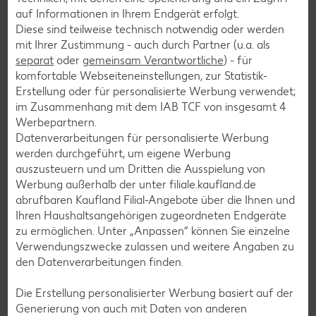
9
auf Informationen in Ihrem Endgerät erfolgt.
Seiten der Böden dünn mit Kakaocreme
Diese sind teilweise technisch notwendig oder werden
abdecken und rundherum KitKat-Minis
mit Ihrer Zustimmung - auch durch Partner (u.a. als
separat
oder
gemeinsam Verantwortliche
) - für
andrücken. Restliche Kakaocreme in einen
komfortable Webseiteneinstellungen, zur Statistik-
Spritzbeutel mit Lochtülle (17 Millimeter) füllen.
Erstellung oder für personalisierte Werbung verwendet;
Nun punktartig Kakaocreme auf die Oberfläche
im Zusammenhang mit dem IAB TCF von insgesamt
4
aufspritzen und mit den restlichen Süßigkeiten
Werbepartnern.
dekorieren
Datenverarbeitungen für personalisierte Werbung
werden durchgeführt, um eigene Werbung
auszusteuern und um Dritten die Ausspielung von
Werbung außerhalb der unter filiale.kaufland.de
abrufbaren Kaufland Filial-Angebote über die Ihnen und
Rezeptvideo
Ihren Haushaltsangehörigen zugeordneten Endgeräte
zu ermöglichen. Unter „Anpassen“ können Sie einzelne
Verwendungszwecke zulassen und weitere Angaben zu
den Datenverarbeitungen finden.
Die Erstellung personalisierter Werbung basiert auf der
Zurück zur Übersicht
Generierung von auch mit Daten von anderen