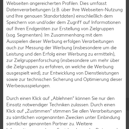
Webseiten angereicherten Profilen. Dies umfasst
Datenverarbeitungen (z.B. über Ihre Webseiten-Nutzung
und Ihre genauen Standortdaten) einschließlich dem
Speichern von und/oder dem Zugriff auf Informationen
auf Ihren Endgeräten zur Erstellung von Zielgruppen
Weitere interessante
(sog. Segmenten). Im Zusammenhang mit dem
Rezeptkategorien
Ausspielen dieser Werbung erfolgen Verarbeitungen
auch zur Messung der Werbung (insbesondere um die
Leistung und den Erfolg einer Werbung zu ermitteln),
zur Zielgruppenforschung (insbesondere um mehr über
die Zielgruppen zu erfahren, an welche die Werbung
Burger-Rezepte
ausgespielt wird), zur Entwicklung von Dienstleistungen
Pizza-Rezepte
sowie zur technischen Sicherung und Optimierung dieser
Werbeausspielungen.
Pasta-Rezepte
Sushi-Rezepte
Durch einen Klick auf „Ablehnen“ können Sie nur den
Einsatz notwendiger Techniken zulassen. Durch einen
Raclette-Rezepte
Klick auf „Zustimmen“ stimmen Sie allen Verarbeitungen
Flammkuchen-Rezepte
zu sämtlichen vorgenannten Zwecken unter Einbindung
sämtlicher genannten Partner zu. Weitere
Frühstücksrezepte