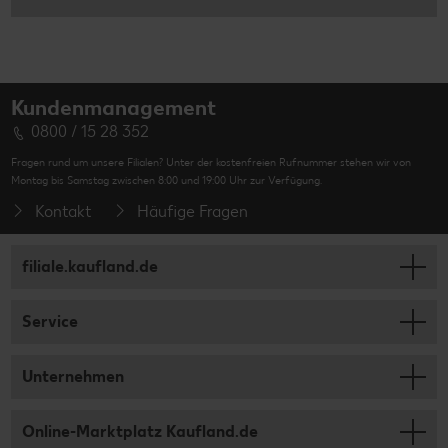
Kundenmanagement
0800 / 15 28 352
Fragen rund um unsere Filialen? Unter der kostenfreien Rufnummer stehen wir von
Montag bis Samstag zwischen 8:00 und 19:00 Uhr zur Verfügung.
Kontakt
Häufige Fragen
filiale.kaufland.de
Service
Unternehmen
Online-Marktplatz Kaufland.de