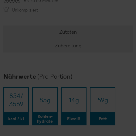
Bis zu 60 Minuten
Unkompliziert
Zutaten
Zubereitung
Nährwerte
(Pro Portion)
854/​
85
g
14
g
59
g
3569
Kohlen-
kcal / kJ
Eiweiß
Fett
hydrate