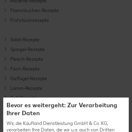
Raclette-Rezepte
Flammkuchen-Rezepte
Frühstücksrezepte
Salat-Rezepte
Spargel-Rezepte
Fleisch-Rezepte
Fisch-Rezepte
Geflügel-Rezepte
Lamm-Rezepte
Grill-Rezepte
Bevor es weitergeht: Zur Verarbeitung
Ihrer Daten
Muffin-Rezepte
Wir, die Kaufland Dienstleistung GmbH & Co. KG,
Apfelkuchen-Rezepte
verarbeiten Ihre Daten, die wir u.a. auch von Dritten