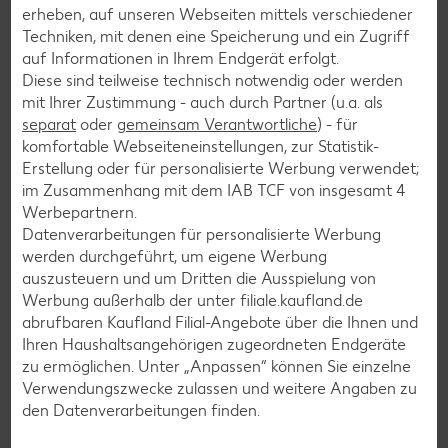
erheben, auf unseren Webseiten mittels verschiedener
Schokokuchen-Rezepte
Techniken, mit denen eine Speicherung und ein Zugriff
Torten-Rezepte
auf Informationen in Ihrem Endgerät erfolgt.
Diese sind teilweise technisch notwendig oder werden
Eis-Rezepte
mit Ihrer Zustimmung - auch durch Partner (u.a. als
Pfannkuchen-Rezepte
separat
oder
gemeinsam Verantwortliche
) - für
komfortable Webseiteneinstellungen, zur Statistik-
Plätzchen-Rezepte
Erstellung oder für personalisierte Werbung verwendet;
im Zusammenhang mit dem IAB TCF von insgesamt
4
Werbepartnern.
Smoothie-Rezepte
Datenverarbeitungen für personalisierte Werbung
Bowle-Rezepte
werden durchgeführt, um eigene Werbung
auszusteuern und um Dritten die Ausspielung von
Cocktail-Rezepte
Werbung außerhalb der unter filiale.kaufland.de
Avocado-Rezepte
abrufbaren Kaufland Filial-Angebote über die Ihnen und
Ihren Haushaltsangehörigen zugeordneten Endgeräte
Erdbeer-Rezepte
zu ermöglichen. Unter „Anpassen“ können Sie einzelne
Blaubeer-Rezepte
Verwendungszwecke zulassen und weitere Angaben zu
den Datenverarbeitungen finden.
Bananen-Rezepte