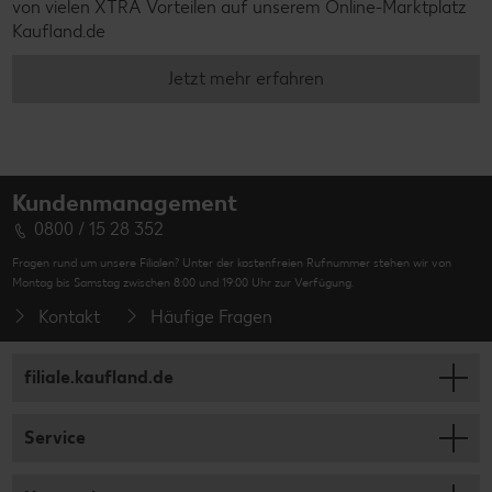
von vielen XTRA Vorteilen auf unserem Online-Marktplatz
Kaufland.de
Jetzt mehr erfahren
Kundenmanagement
0800 / 15 28 352
Fragen rund um unsere Filialen? Unter der kostenfreien Rufnummer stehen wir von
Montag bis Samstag zwischen 8:00 und 19:00 Uhr zur Verfügung.
Kontakt
Häufige Fragen
filiale.kaufland.de
Service