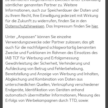
Wer auf Gluten verzichtet, muss nicht automatisch auf
sämtlicher genannten Partner zu. Weitere
Vielfalt und Geschmack verzichten. Ob süß oder herzhaft –
Informationen, auch zur Speicherdauer der Daten und
mit unseren glutenfreien Rezepten zauberst du dir Gerichte,
zu Ihrem Recht, Ihre Einwilligung jederzeit mit Wirkung
die nicht nur verträglich, sondern auch richtig lecker sind.
für die Zukunft zu widerrufen, finden Sie in den
Datenschutzhinweisen
. Das Impressum finden Sie
hier.
Rezepte entdecken
Unter „Anpassen“ können Sie einzelne
Verwendungszwecke oder Partner zulassen; das gilt
auch für die nachfolgend schlagwortartig benannten
Zwecke und Funktionen im Rahmen des Einsatzes des
IAB TCF für Werbung und Erfolgsmessung:
Gewährleistung der Sicherheit, Verhinderung und
Aufdeckung von Betrug und Fehlerbehebung,
Bereitstellung und Anzeige von Werbung und Inhalten,
Abgleichung und Kombination von Daten aus
unterschiedlichen Quellen, Verknüpfung verschiedener
Endgeräte, Identifikation von Geräten anhand
automatisch übermittelter Informationen, Messung des
Erfolgs von Werbekampagnen durch TTD, sowie: