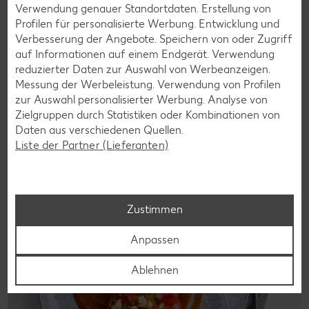
Verwendung genauer Standortdaten. Erstellung von
Laktosefreie Rezepte
Profilen für personalisierte Werbung. Entwicklung und
Verbesserung der Angebote. Speichern von oder Zugriff
Laktoseintoleranz muss dich kulinarisch nicht ausbremsen,
auf Informationen auf einem Endgerät. Verwendung
denn es geht auch ohne. Unsere laktosefreien Rezepte
reduzierter Daten zur Auswahl von Werbeanzeigen.
bringen Vielfalt auf den Tisch – für große und kleine
Messung der Werbeleistung. Verwendung von Profilen
Genießer, für die Lunchbox oder das Abendessen.
zur Auswahl personalisierter Werbung. Analyse von
Zielgruppen durch Statistiken oder Kombinationen von
Rezepte entdecken
Daten aus verschiedenen Quellen.
Liste der Partner (Lieferanten)
Zustimmen
Anpassen
Ablehnen