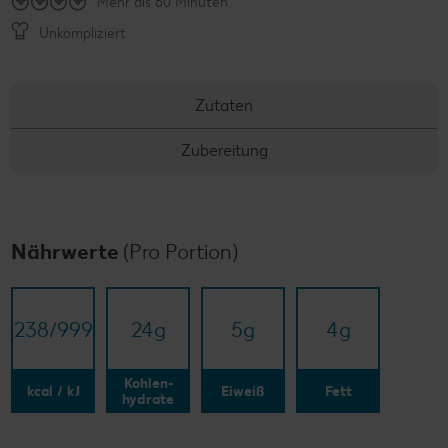
Mehr als 60 Minuten
Unkompliziert
Zutaten
Zubereitung
Nährwerte
(Pro Portion)
238/​999
24
g
5
g
4
g
Kohlen-
kcal / kJ
Eiweiß
Fett
hydrate