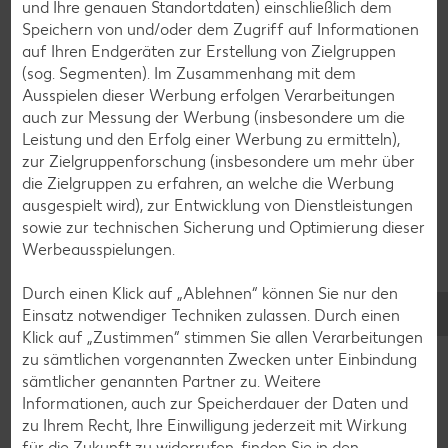
und Ihre genauen Standortdaten) einschließlich dem
Speichern von und/oder dem Zugriff auf Informationen
Smoothie-Rezepte
auf Ihren Endgeräten zur Erstellung von Zielgruppen
(sog. Segmenten). Im Zusammenhang mit dem
Bowle-Rezepte
Ausspielen dieser Werbung erfolgen Verarbeitungen
Cocktail-Rezepte
auch zur Messung der Werbung (insbesondere um die
Leistung und den Erfolg einer Werbung zu ermitteln),
Avocado-Rezepte
zur Zielgruppenforschung (insbesondere um mehr über
Erdbeer-Rezepte
die Zielgruppen zu erfahren, an welche die Werbung
ausgespielt wird), zur Entwicklung von Dienstleistungen
Blaubeer-Rezepte
sowie zur technischen Sicherung und Optimierung dieser
Bananen-Rezepte
Werbeausspielungen.
Durch einen Klick auf „Ablehnen“ können Sie nur den
Einsatz notwendiger Techniken zulassen. Durch einen
Klick auf „Zustimmen“ stimmen Sie allen Verarbeitungen
Zurück zu allen Rezepten
zu sämtlichen vorgenannten Zwecken unter Einbindung
sämtlicher genannten Partner zu. Weitere
Informationen, auch zur Speicherdauer der Daten und
zu Ihrem Recht, Ihre Einwilligung jederzeit mit Wirkung
für die Zukunft zu widerrufen, finden Sie in den