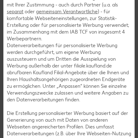
mit Ihrer Zustimmung - auch durch Partner (u.a. als
Fleisch-Rezepte
separat
oder
gemeinsam Verantwortliche
) - für
komfortable Webseiteneinstellungen, zur Statistik-
Fisch-Rezepte
Erstellung oder für personalisierte Werbung verwendet;
Geflügel-Rezepte
im Zusammenhang mit dem IAB TCF von insgesamt
4
Werbepartnern.
Lamm-Rezepte
Datenverarbeitungen für personalisierte Werbung
Grill-Rezepte
werden durchgeführt, um eigene Werbung
auszusteuern und um Dritten die Ausspielung von
Werbung außerhalb der unter filiale.kaufland.de
Muffin-Rezepte
abrufbaren Kaufland Filial-Angebote über die Ihnen und
Ihren Haushaltsangehörigen zugeordneten Endgeräte
Apfelkuchen-Rezepte
zu ermöglichen. Unter „Anpassen“ können Sie einzelne
Schokokuchen-Rezepte
Verwendungszwecke zulassen und weitere Angaben zu
den Datenverarbeitungen finden.
Torten-Rezepte
Eis-Rezepte
Die Erstellung personalisierter Werbung basiert auf der
Generierung von auch mit Daten von anderen
Pfannkuchen-Rezepte
Webseiten angereicherten Profilen. Dies umfasst
Plätzchen-Rezepte
Datenverarbeitungen (z.B. über Ihre Webseiten-Nutzung