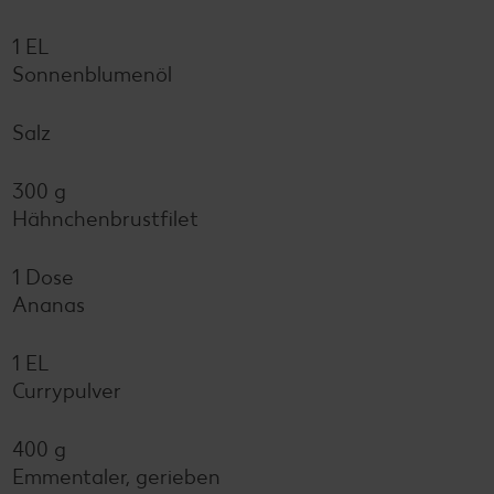
1 EL
Sonnenblumenöl
Salz
300 g
Hähnchenbrustfilet
1 Dose
Ananas
1 EL
Currypulver
400 g
Emmentaler, gerieben