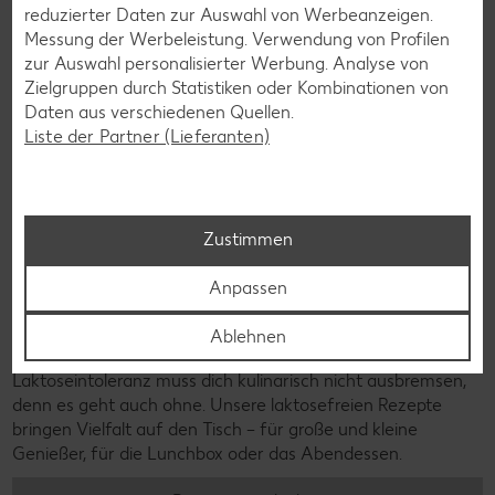
reduzierter Daten zur Auswahl von Werbeanzeigen.
Messung der Werbeleistung. Verwendung von Profilen
zur Auswahl personalisierter Werbung. Analyse von
Zielgruppen durch Statistiken oder Kombinationen von
Daten aus verschiedenen Quellen.
Liste der Partner (Lieferanten)
Zustimmen
Anpassen
Ablehnen
Laktosefreie Rezepte
Laktoseintoleranz muss dich kulinarisch nicht ausbremsen,
denn es geht auch ohne. Unsere laktosefreien Rezepte
bringen Vielfalt auf den Tisch – für große und kleine
Genießer, für die Lunchbox oder das Abendessen.