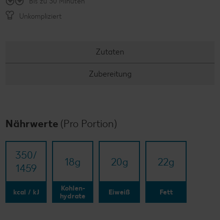
Bis zu 30 Minuten
Unkompliziert
Zutaten
Zubereitung
Nährwerte
(Pro Portion)
350/​
18
g
20
g
22
g
1459
Kohlen-
kcal / kJ
Eiweiß
Fett
hydrate