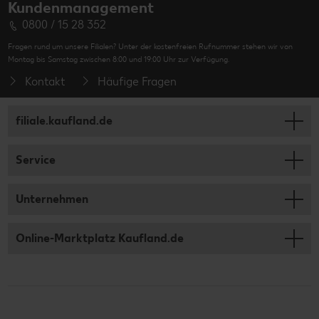
Kundenmanagement
0800 / 15 28 352
Fragen rund um unsere Filialen? Unter der kostenfreien Rufnummer stehen wir von
Montag bis Samstag zwischen 8:00 und 19:00 Uhr zur Verfügung.
Kontakt
Häufige Fragen
filiale.kaufland.de
Service
Unternehmen
Online-Marktplatz Kaufland.de