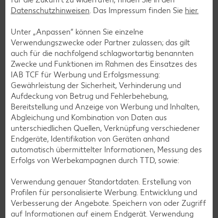
Datenschutzhinweisen
. Das Impressum finden Sie
hier.
Unter „Anpassen“ können Sie einzelne
Verwendungszwecke oder Partner zulassen; das gilt
auch für die nachfolgend schlagwortartig benannten
Zwecke und Funktionen im Rahmen des Einsatzes des
IAB TCF für Werbung und Erfolgsmessung:
Gewährleistung der Sicherheit, Verhinderung und
Aufdeckung von Betrug und Fehlerbehebung,
Bereitstellung und Anzeige von Werbung und Inhalten,
Abgleichung und Kombination von Daten aus
Glutenfreie Rezepte
unterschiedlichen Quellen, Verknüpfung verschiedener
Endgeräte, Identifikation von Geräten anhand
Wer auf Gluten verzichtet, muss nicht automatisch auf
automatisch übermittelter Informationen, Messung des
Vielfalt und Geschmack verzichten. Ob süß oder herzhaft –
Erfolgs von Werbekampagnen durch TTD, sowie:
mit unseren glutenfreien Rezepten zauberst du dir Gerichte,
die nicht nur verträglich, sondern auch richtig lecker sind.
Verwendung genauer Standortdaten. Erstellung von
Profilen für personalisierte Werbung. Entwicklung und
Rezepte entdecken
Verbesserung der Angebote. Speichern von oder Zugriff
auf Informationen auf einem Endgerät. Verwendung