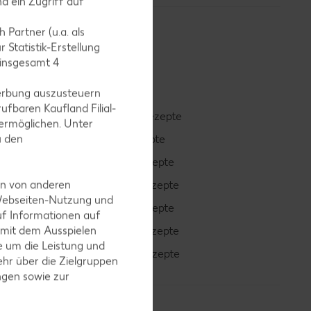
d ein Zugriff auf
 Partner (u.a. als
 Statistik-Erstellung
 insgesamt
4
erbung auszusteuern
ufbaren Kaufland Filial-
Smoothie-Rezepte
ermöglichen. Unter
u den
Bowle-Rezepte
Cocktail-Rezepte
en von anderen
Avocado-Rezepte
 Webseiten-Nutzung und
Erdbeer-Rezepte
uf Informationen auf
 mit dem Ausspielen
Blaubeer-Rezepte
 um die Leistung und
Bananen-Rezepte
hr über die Zielgruppen
ngen sowie zur