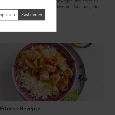
einfach es ist, ohne Fleisch ausgewogen und lecker zu
kochen – mit bunten Zutaten, cleveren Ideen und jeder
Menge Geschmack.
npassen
Zustimmen
Rezepte entdecken
Fitness-Rezepte