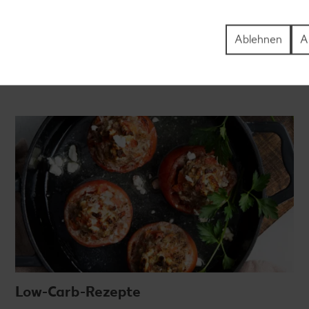
laktosefreien Rezepte bringen Vielfalt auf den Tisch –
für große und kleine Genießer, für die Lunchbox oder das
Abendessen.
Ablehnen
A
Rezepte entdecken
Low-Carb-Rezepte