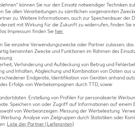
blehnen“ können Sie nur den Einsatz notwendiger Techniken zul
n Sie allen Verarbeitungen zu sämtlichen vorgenannten Zweck
rtner zu. Weitere Informationen, auch zur Speicherdauer der 
jederzeit mit Wirkung für die Zukunft zu widerrufen, finden Sie 
 Das Impressum finden Sie
hier.
 Sie einzelne Verwendungszwecke oder Partner zulassen; das g
artig benannten Zwecke und Funktionen im Rahmen des Einsatz
ssung:
erheit, Verhinderung und Aufdeckung von Betrug und Fehlerbeh
g und Inhalten, Abgleichung und Kombination von Daten aus u
rschiedener Endgeräte, Identifikation von Geräten anhand aut
 des Erfolgs von Werbekampagnen durch TTD, sowie:
dortdaten. Erstellung von Profilen für personalisierte Werbu
ote. Speichern von oder Zugriff auf Informationen auf einem
uswahl von Werbeanzeigen. Messung der Werbeleistung. Verwe
Laktosefreie Rezepte
r Werbung. Analyse von Zielgruppen durch Statistiken oder Ko
Laktoseintoleranz muss dich kulinarisch nicht
len.
Liste der Partner (Lieferanten)
ausbremsen, denn es geht auch ohne. Unsere