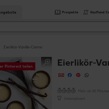
-Angebote
Prospekte
Kaufland C
Eierlikör-Vanille-Creme
Eierlikör-Va
er Pinterest teilen
per E-Mail teilen
per Facebook teil
per Pinterest 
per What
Mehr als 60 Minute
Unkompliziert