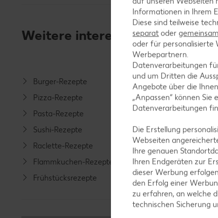
auf unseren Webseiten m
Informationen in Ihrem E
Diese sind teilweise tec
Weitere interessante Rezeptka
separat
oder
gemeinsam 
oder für personalisier
Werbepartnern.
Datenverarbeitungen fü
und um Dritten die Aussp
Burger-Rezepte
Salat-R
Angebote über die Ihne
„Anpassen“ können Sie 
Pizza-Rezepte
Spargel
Datenverarbeitungen fi
Pasta-Rezepte
Fleisch-
Die Erstellung personal
Sushi-Rezepte
Fisch-R
Webseiten angereicherte
Raclette-Rezepte
Geflüge
Ihre genauen Standortda
Ihren Endgeräten zur Er
Flammkuchen-Rezepte
Lamm-R
dieser Werbung erfolge
Frühstücksrezepte
Grill-Re
den Erfolg einer Werbun
zu erfahren, an welche d
technischen Sicherung 