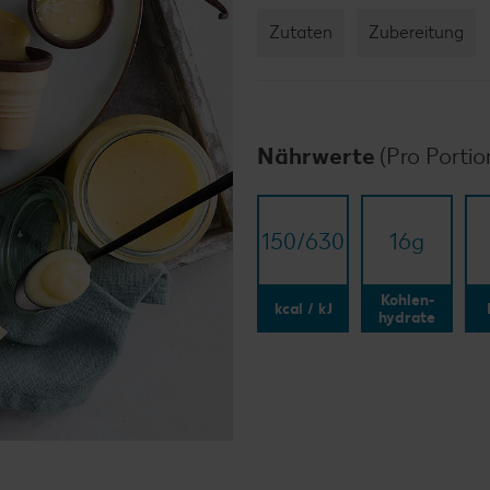
Zutaten
Zubereitung
Nährwerte
(Pro Portio
150/​630
16
g
Kohlen-
kcal / kJ
hydrate