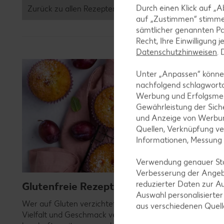
Durch einen Klick auf „A
Zurück zu allen Rezepten
auf „Zustimmen“ stimme
sämtlicher genannten Pa
Recht, Ihre Einwilligung 
Datenschutzhinweisen
.
Unter „Anpassen“ können
nachfolgend schlagwort
Werbung und Erfolgsme
Gewährleistung der Sich
und Anzeige von Werbun
Quellen, Verknüpfung ve
Informationen, Messung
Verwendung genauer Stan
Verbesserung der Angeb
reduzierter Daten zur A
Glutenfreie Rezepte
Auswahl personalisierte
Wer auf Gluten verzichtet, muss nicht automatisch auf
aus verschiedenen Quel
Vielfalt und Geschmack verzichten. Ob süß oder