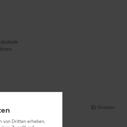
hokolade
ühren.
Drucken
ten
ch von Dritten erheben,