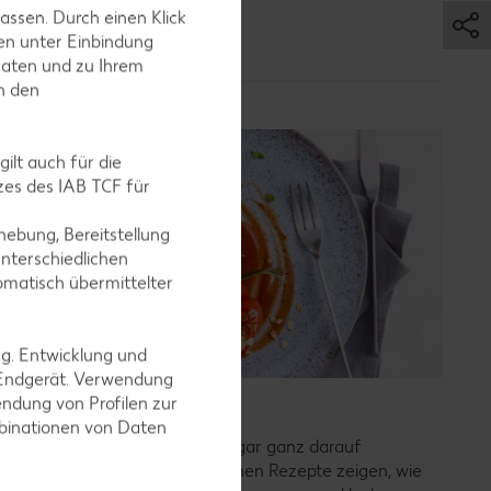
assen. Durch einen Klick
en unter Einbindung
Daten und zu Ihrem
in den
ilt auch für die
es des IAB TCF für
ebung, Bereitstellung
nterschiedlichen
omatisch übermittelter
ng. Entwicklung und
 Endgerät. Verwendung
ndung von Profilen zur
Vegetarische Rezepte
mbinationen von Daten
Weniger Fleisch essen oder sogar ganz darauf
verzichten? Unsere vegetarischen Rezepte zeigen, wie