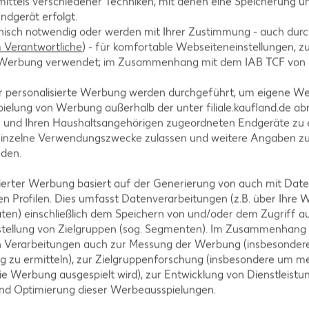
ittels verschiedener Techniken, mit denen eine Speicherung un
ndgerät erfolgt.
hnisch notwendig oder werden mit Ihrer Zustimmung - auch durch
tegorien
Verantwortliche
) - für komfortable Webseiteneinstellungen, zur
te Werbung verwendet; im Zusammenhang mit dem IAB TCF von
r personalisierte Werbung werden durchgeführt, um eigene W
ielung von Werbung außerhalb der unter filiale.kaufland.de abr
ezepte
Muffin-Rezepte
n und Ihren Haushaltsangehörigen zugeordneten Endgeräte zu 
einzelne Verwendungszwecke zulassen und weitere Angaben z
-Rezepte
Apfelkuchen-Rezepte
nden.
Rezepte
Schokokuchen-Rezepte
isierter Werbung basiert auf der Generierung von auch mit Dat
ezepte
Torten-Rezepte
n Profilen. Dies umfasst Datenverarbeitungen (z.B. über Ihre
l-Rezepte
Eis-Rezepte
ten) einschließlich dem Speichern von und/oder dem Zugriff a
stellung von Zielgruppen (sog. Segmenten). Im Zusammenhang
ezepte
Pfannkuchen-Rezepte
n Verarbeitungen auch zur Messung der Werbung (insbesondere
zepte
Plätzchen-Rezepte
g zu ermitteln), zur Zielgruppenforschung (insbesondere um me
ie Werbung ausgespielt wird), zur Entwicklung von Dienstleistu
und Optimierung dieser Werbeausspielungen.