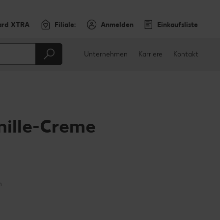
ard XTRA
Filiale:
Anmelden
Einkaufsliste
Unternehmen
Karriere
Kontakt
nille-Creme
en
teilen
sApp teilen
n