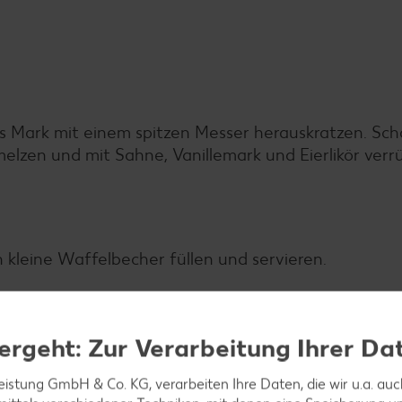
as Mark mit einem spitzen Messer herauskratzen. Sc
lzen und mit Sahne, Vanillemark und Eierlikör verr
n kleine Waffelbecher füllen und servieren.
ergeht: Zur Verarbeitung Ihrer Da
leistung GmbH & Co. KG, verarbeiten Ihre Daten, die wir u.a. au