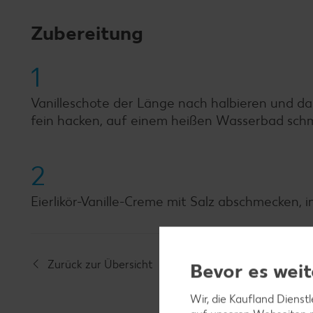
Zubereitung
1
Vanilleschote der Länge nach halbieren und d
fein hacken, auf einem heißen Wasserbad schme
2
Eierlikör-Vanille-Creme mit Salz abschmecken, i
Zurück zur Übersicht
Bevor es weit
Wir, die Kaufland Dienst