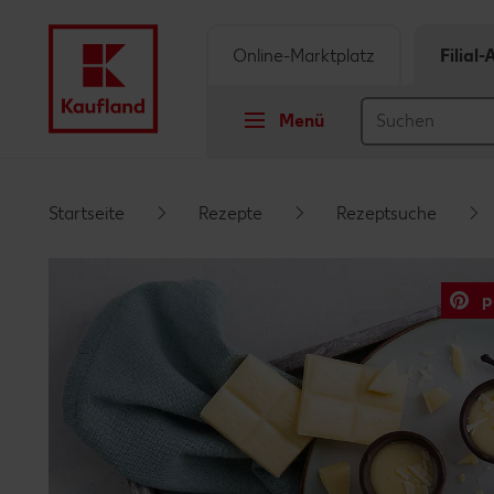
Online-Marktplatz
Filial
Menü
Springe zu
Startseite
Rezepte
Rezeptsuche
Hauptinhalt
p
Footer
Schwebender Seitenbereich