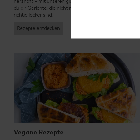
herzhaft – mit unseren glutenfreien Rezepten zauberst
du dir Gerichte, die nicht nur verträglich, sondern auch
richtig lecker sind.
Rezepte entdecken
Vegane Rezepte