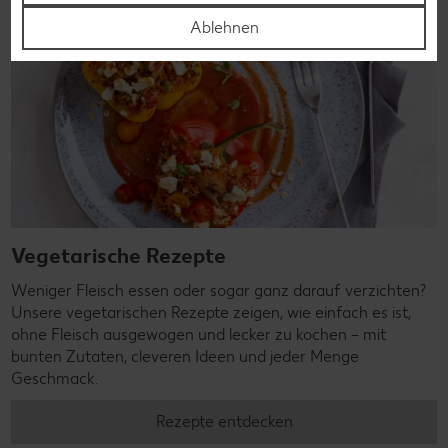
Ablehnen
Vegetarische Rezepte
Weniger Fleisch essen oder sogar ganz darauf verzichten?
Unsere vegetarischen Rezepte zeigen, wie einfach es ist,
ohne Fleisch ausgewogen und lecker zu kochen – mit
bunten Zutaten, cleveren Ideen und jeder Menge
Geschmack.
Rezepte entdecken