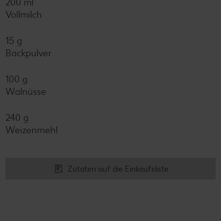
200 ml
Vollmilch
15 g
Backpulver
100 g
Walnüsse
240 g
Weizenmehl
Zutaten auf die Einkaufsliste