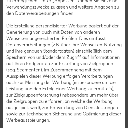
Cocktail-Rezepte
zu ermöglichen. Unter „Anpassen“ können Sie einzelne
Verwendungszwecke zulassen und weitere Angaben zu
Avocado-Rezepte
den Datenverarbeitungen finden.
Erdbeer-Rezepte
Die Erstellung personalisierter Werbung basiert auf der
Blaubeer-Rezepte
Generierung von auch mit Daten von anderen
Bananen-Rezepte
Webseiten angereicherten Profilen. Dies umfasst
Datenverarbeitungen (z.B. über Ihre Webseiten-Nutzung
und Ihre genauen Standortdaten) einschließlich dem
Speichern von und/oder dem Zugriff auf Informationen
auf Ihren Endgeräten zur Erstellung von Zielgruppen
Zurück zu allen Rezepten
(sog. Segmenten). Im Zusammenhang mit dem
Ausspielen dieser Werbung erfolgen Verarbeitungen
auch zur Messung der Werbung (insbesondere um die
Leistung und den Erfolg einer Werbung zu ermitteln),
zur Zielgruppenforschung (insbesondere um mehr über
die Zielgruppen zu erfahren, an welche die Werbung
ausgespielt wird), zur Entwicklung von Dienstleistungen
sowie zur technischen Sicherung und Optimierung dieser
Werbeausspielungen.