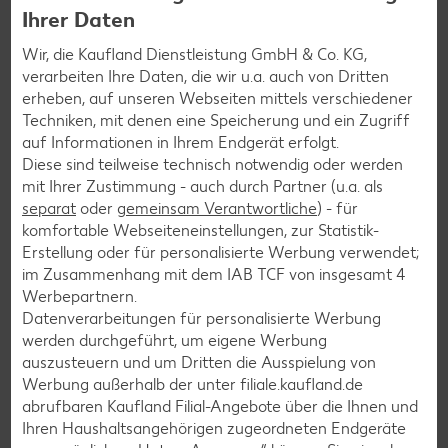
Ihrer Daten
Lamm-Rezepte
Grill-Rezepte
Wir, die Kaufland Dienstleistung GmbH & Co. KG,
verarbeiten Ihre Daten, die wir u.a. auch von Dritten
erheben, auf unseren Webseiten mittels verschiedener
Muffin-Rezepte
Techniken, mit denen eine Speicherung und ein Zugriff
auf Informationen in Ihrem Endgerät erfolgt.
Apfelkuchen-Rezepte
Diese sind teilweise technisch notwendig oder werden
Schokokuchen-Rezepte
mit Ihrer Zustimmung - auch durch Partner (u.a. als
separat
oder
gemeinsam Verantwortliche
) - für
Torten-Rezepte
komfortable Webseiteneinstellungen, zur Statistik-
Eis-Rezepte
Erstellung oder für personalisierte Werbung verwendet;
im Zusammenhang mit dem IAB TCF von insgesamt
4
Pfannkuchen-Rezepte
Werbepartnern.
Plätzchen-Rezepte
Datenverarbeitungen für personalisierte Werbung
werden durchgeführt, um eigene Werbung
auszusteuern und um Dritten die Ausspielung von
Smoothie-Rezepte
Werbung außerhalb der unter filiale.kaufland.de
abrufbaren Kaufland Filial-Angebote über die Ihnen und
Bowle-Rezepte
Ihren Haushaltsangehörigen zugeordneten Endgeräte