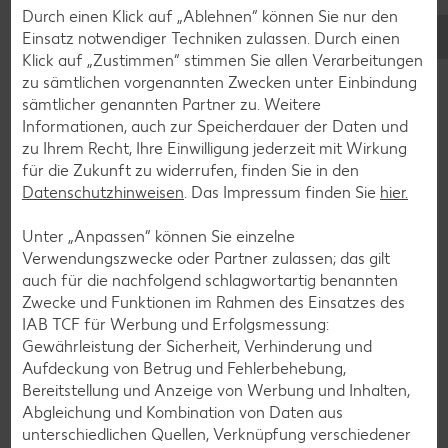
Durch einen Klick auf „Ablehnen“ können Sie nur den
Einsatz notwendiger Techniken zulassen. Durch einen
Klick auf „Zustimmen“ stimmen Sie allen Verarbeitungen
zu sämtlichen vorgenannten Zwecken unter Einbindung
sämtlicher genannten Partner zu. Weitere
Informationen, auch zur Speicherdauer der Daten und
zu Ihrem Recht, Ihre Einwilligung jederzeit mit Wirkung
Glutenfreie Rezepte
für die Zukunft zu widerrufen, finden Sie in den
Wer auf Gluten verzichtet, muss nicht automatisch auf
Datenschutzhinweisen
. Das Impressum finden Sie
hier.
Vielfalt und Geschmack verzichten. Ob süß oder herzhaft –
mit unseren glutenfreien Rezepten zauberst du dir Gerichte,
Unter „Anpassen“ können Sie einzelne
die nicht nur verträglich, sondern auch richtig lecker sind.
Verwendungszwecke oder Partner zulassen; das gilt
auch für die nachfolgend schlagwortartig benannten
Rezepte entdecken
Zwecke und Funktionen im Rahmen des Einsatzes des
IAB TCF für Werbung und Erfolgsmessung:
Gewährleistung der Sicherheit, Verhinderung und
Aufdeckung von Betrug und Fehlerbehebung,
Bereitstellung und Anzeige von Werbung und Inhalten,
Abgleichung und Kombination von Daten aus
unterschiedlichen Quellen, Verknüpfung verschiedener