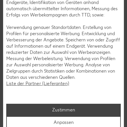
Endgeräte, Identifikation von Geräten anhand
automatisch übermittelter Informationen, Messung des
Erfolgs von Werbekampagnen durch TTD, sowie:
Verwendung genauer Standortdaten. Erstellung von
Profilen für personalisierte Werbung. Entwicklung und
Verbesserung der Angebote. Speichern von oder Zugriff
auf Informationen auf einem Endgerät. Verwendung
reduzierter Daten zur Auswahl von Werbeanzeigen.
Laktosefreie Rezepte
Messung der Werbeleistung. Verwendung von Profilen
zur Auswahl personalisierter Werbung. Analyse von
Laktoseintoleranz muss dich kulinarisch nicht ausbremsen,
Zielgruppen durch Statistiken oder Kombinationen von
denn es geht auch ohne. Unsere laktosefreien Rezepte
Daten aus verschiedenen Quellen.
bringen Vielfalt auf den Tisch – für große und kleine
Liste der Partner (Lieferanten)
Genießer, für die Lunchbox oder das Abendessen.
Rezepte entdecken
Zustimmen
Anpassen