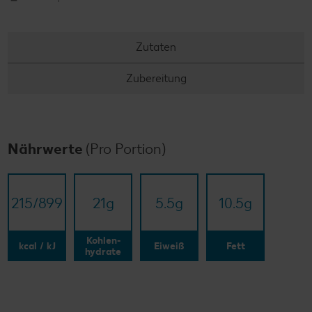
Zutaten
Zubereitung
Nährwerte
(Pro Portion)
215/​899
21
g
5.5
g
10.5
g
Kohlen-
kcal / kJ
Eiweiß
Fett
hydrate