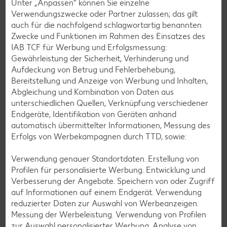
Unter „Anpassen“ können Sie einzelne
Verwendungszwecke oder Partner zulassen; das gilt
auch für die nachfolgend schlagwortartig benannten
Zwecke und Funktionen im Rahmen des Einsatzes des
IAB TCF für Werbung und Erfolgsmessung:
Gewährleistung der Sicherheit, Verhinderung und
Glutenfreie Rezepte
Aufdeckung von Betrug und Fehlerbehebung,
Bereitstellung und Anzeige von Werbung und Inhalten,
Wer auf Gluten verzichtet, muss nicht automatisch auf
Abgleichung und Kombination von Daten aus
Vielfalt und Geschmack verzichten. Ob süß oder herzhaft –
unterschiedlichen Quellen, Verknüpfung verschiedener
mit unseren glutenfreien Rezepten zauberst du dir Gerichte,
Endgeräte, Identifikation von Geräten anhand
die nicht nur verträglich, sondern auch richtig lecker sind.
automatisch übermittelter Informationen, Messung des
Erfolgs von Werbekampagnen durch TTD, sowie:
Rezepte entdecken
Verwendung genauer Standortdaten. Erstellung von
Profilen für personalisierte Werbung. Entwicklung und
Verbesserung der Angebote. Speichern von oder Zugriff
auf Informationen auf einem Endgerät. Verwendung
reduzierter Daten zur Auswahl von Werbeanzeigen.
Messung der Werbeleistung. Verwendung von Profilen
zur Auswahl personalisierter Werbung. Analyse von