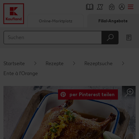
Online-Marktplatz
Filial-Angebote
Springe zu
Hauptinhalt
Footer
Startseite
Rezepte
Rezeptsuche
Schwebender Seitenbereich
Ente à l’Orange
per Pinterest teilen