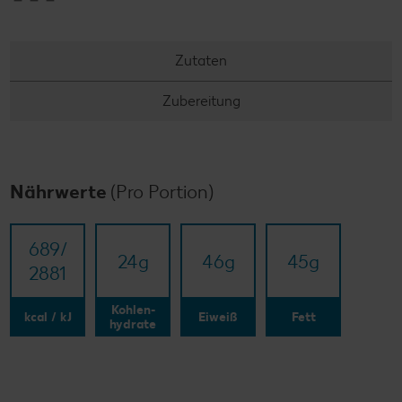
Zutaten
Zubereitung
Nährwerte
(Pro Portion)
689/​
24
g
46
g
45
g
2881
Kohlen-
kcal / kJ
Eiweiß
Fett
hydrate