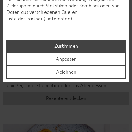
Zielgruppen durch Statistiken oder Kombinationen von
Daten aus verschiedenen Quellen.
Liste der Partner (Lieferanten)
Zustimmen
Laktosefreie Rezepte
Anpassen
Laktoseintoleranz muss dich kulinarisch nicht ausbremsen,
Ablehnen
denn es geht auch ohne. Unsere laktosefreien Rezepte
bringen Vielfalt auf den Tisch – für große und kleine
Genießer, für die Lunchbox oder das Abendessen.
Rezepte entdecken