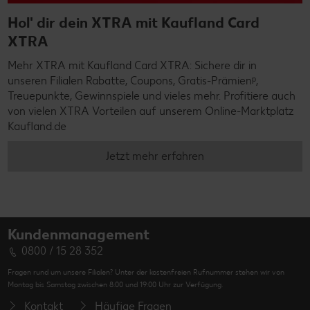
Hol' dir dein XTRA mit Kaufland Card
XTRA
Mehr XTRA mit Kaufland Card XTRA: Sichere dir in
unseren Filialen Rabatte, Coupons, Gratis-Prämienᵖ,
Treuepunkte, Gewinnspiele und vieles mehr. Profitiere auch
von vielen XTRA Vorteilen auf unserem Online-Marktplatz
Kaufland.de
Jetzt mehr erfahren
Kundenmanagement
0800 / 15 28 352
Fragen rund um unsere Filialen? Unter der kostenfreien Rufnummer stehen wir von
Montag bis Samstag zwischen 8:00 und 19:00 Uhr zur Verfügung.
Kontakt
Häufige Fragen