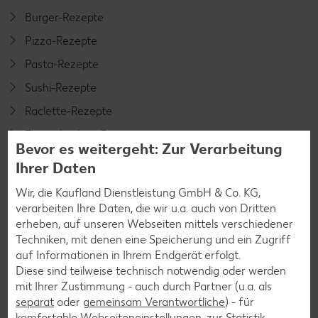
Burger-Rezepte
Pizza-Rezepte
Pasta-Rezepte
Sushi-Rezepte
Raclette-Rezepte
Flammkuchen-Rezepte
Bevor es weitergeht: Zur Verarbeitung
Frühstücksrezepte
Ihrer Daten
Wir, die Kaufland Dienstleistung GmbH & Co. KG,
Salat-Rezepte
verarbeiten Ihre Daten, die wir u.a. auch von Dritten
erheben, auf unseren Webseiten mittels verschiedener
Spargel-Rezepte
Techniken, mit denen eine Speicherung und ein Zugriff
Fleisch-Rezepte
auf Informationen in Ihrem Endgerät erfolgt.
Diese sind teilweise technisch notwendig oder werden
Fisch-Rezepte
mit Ihrer Zustimmung - auch durch Partner (u.a. als
Geflügel-Rezepte
separat
oder
gemeinsam Verantwortliche
) - für
komfortable Webseiteneinstellungen, zur Statistik-