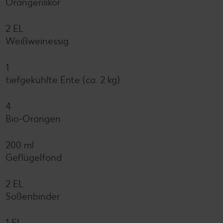
Orangenlikör
2 EL
Weißweinessig
1
tiefgekühlte Ente (ca. 2 kg)
4
Bio-Orangen
200 ml
Geflügelfond
2 EL
Soßenbinder
1 EL