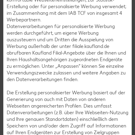
Lamm-Rezepte
Erstellung oder für personalisierte Werbung verwendet;
Grill-Rezepte
im Zusammenhang mit dem IAB TCF von insgesamt
4
Werbepartnern.
Datenverarbeitungen für personalisierte Werbung
Muffin-Rezepte
werden durchgeführt, um eigene Werbung
auszusteuern und um Dritten die Ausspielung von
Apfelkuchen-Rezepte
Werbung außerhalb der unter filiale.kaufland.de
Schokokuchen-Rezepte
abrufbaren Kaufland Filial-Angebote über die Ihnen und
Ihren Haushaltsangehörigen zugeordneten Endgeräte
Torten-Rezepte
zu ermöglichen. Unter „Anpassen“ können Sie einzelne
Eis-Rezepte
Verwendungszwecke zulassen und weitere Angaben zu
den Datenverarbeitungen finden.
Pfannkuchen-Rezepte
Plätzchen-Rezepte
Die Erstellung personalisierter Werbung basiert auf der
Generierung von auch mit Daten von anderen
Webseiten angereicherten Profilen. Dies umfasst
Smoothie-Rezepte
Datenverarbeitungen (z.B. über Ihre Webseiten-Nutzung
und Ihre genauen Standortdaten) einschließlich dem
Bowle-Rezepte
Speichern von und/oder dem Zugriff auf Informationen
Cocktail-Rezepte
auf Ihren Endgeräten zur Erstellung von Zielgruppen