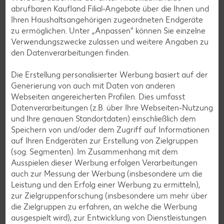
abrufbaren Kaufland Filial-Angebote über die Ihnen und
Ihren Haushaltsangehörigen zugeordneten Endgeräte
Smoothie-Rezepte
zu ermöglichen. Unter „Anpassen“ können Sie einzelne
Verwendungszwecke zulassen und weitere Angaben zu
Bowle-Rezepte
den Datenverarbeitungen finden.
Cocktail-Rezepte
Die Erstellung personalisierter Werbung basiert auf der
Avocado-Rezepte
Generierung von auch mit Daten von anderen
Erdbeer-Rezepte
Webseiten angereicherten Profilen. Dies umfasst
Datenverarbeitungen (z.B. über Ihre Webseiten-Nutzung
Blaubeer-Rezepte
und Ihre genauen Standortdaten) einschließlich dem
Bananen-Rezepte
Speichern von und/oder dem Zugriff auf Informationen
auf Ihren Endgeräten zur Erstellung von Zielgruppen
(sog. Segmenten). Im Zusammenhang mit dem
Ausspielen dieser Werbung erfolgen Verarbeitungen
auch zur Messung der Werbung (insbesondere um die
Zurück zu allen Rezepten
Leistung und den Erfolg einer Werbung zu ermitteln),
zur Zielgruppenforschung (insbesondere um mehr über
die Zielgruppen zu erfahren, an welche die Werbung
ausgespielt wird), zur Entwicklung von Dienstleistungen