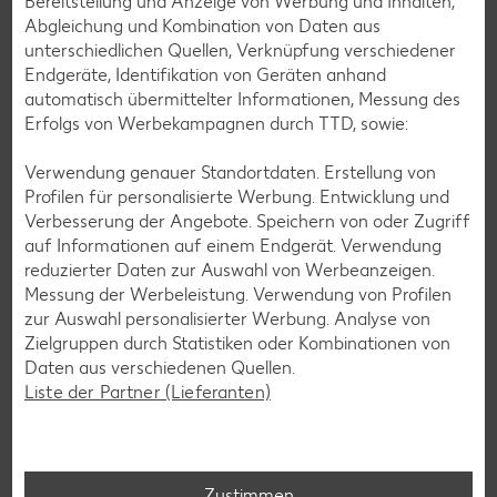
Bereitstellung und Anzeige von Werbung und Inhalten,
Abgleichung und Kombination von Daten aus
unterschiedlichen Quellen, Verknüpfung verschiedener
Endgeräte, Identifikation von Geräten anhand
automatisch übermittelter Informationen, Messung des
Erfolgs von Werbekampagnen durch TTD, sowie:
Verwendung genauer Standortdaten. Erstellung von
Profilen für personalisierte Werbung. Entwicklung und
Verbesserung der Angebote. Speichern von oder Zugriff
auf Informationen auf einem Endgerät. Verwendung
reduzierter Daten zur Auswahl von Werbeanzeigen.
Messung der Werbeleistung. Verwendung von Profilen
zur Auswahl personalisierter Werbung. Analyse von
Zielgruppen durch Statistiken oder Kombinationen von
Laktosefreie Rezepte
Daten aus verschiedenen Quellen.
Liste der Partner (Lieferanten)
Laktoseintoleranz muss dich kulinarisch nicht ausbremsen,
denn es geht auch ohne. Unsere laktosefreien Rezepte
bringen Vielfalt auf den Tisch – für große und kleine
Genießer, für die Lunchbox oder das Abendessen.
Zustimmen