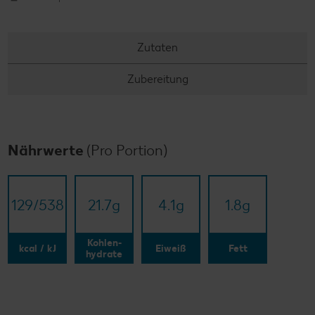
Zutaten
Zubereitung
Nährwerte
(Pro Portion)
129/​538
21.7
g
4.1
g
1.8
g
Kohlen-
kcal / kJ
Eiweiß
Fett
hydrate