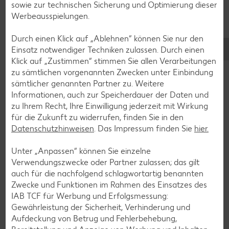
sowie zur technischen Sicherung und Optimierung dieser
Werbeausspielungen.
Durch einen Klick auf „Ablehnen“ können Sie nur den
Einsatz notwendiger Techniken zulassen. Durch einen
Klick auf „Zustimmen“ stimmen Sie allen Verarbeitungen
zu sämtlichen vorgenannten Zwecken unter Einbindung
sämtlicher genannten Partner zu. Weitere
Informationen, auch zur Speicherdauer der Daten und
zu Ihrem Recht, Ihre Einwilligung jederzeit mit Wirkung
für die Zukunft zu widerrufen, finden Sie in den
Datenschutzhinweisen
. Das Impressum finden Sie
hier.
Glutenfreie Rezepte
Unter „Anpassen“ können Sie einzelne
Wer auf Gluten verzichtet, muss nicht automatisch auf
Verwendungszwecke oder Partner zulassen; das gilt
Vielfalt und Geschmack verzichten. Ob süß oder herzhaft –
auch für die nachfolgend schlagwortartig benannten
mit unseren glutenfreien Rezepten zauberst du dir Gerichte,
Zwecke und Funktionen im Rahmen des Einsatzes des
die nicht nur verträglich, sondern auch richtig lecker sind.
IAB TCF für Werbung und Erfolgsmessung:
Gewährleistung der Sicherheit, Verhinderung und
Rezepte entdecken
Aufdeckung von Betrug und Fehlerbehebung,