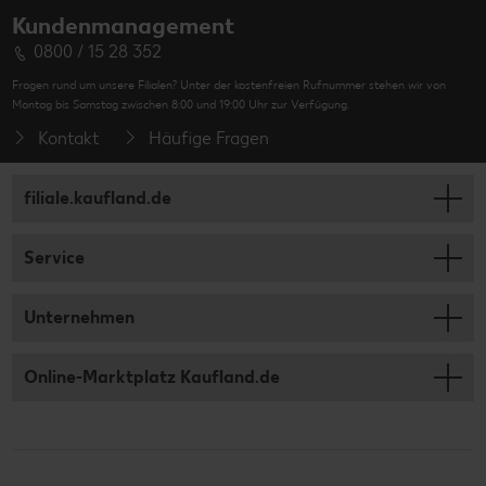
Kundenmanagement
0800 / 15 28 352
Fragen rund um unsere Filialen? Unter der kostenfreien Rufnummer stehen wir von
Montag bis Samstag zwischen 8:00 und 19:00 Uhr zur Verfügung.
Kontakt
Häufige Fragen
filiale.kaufland.de
Service
Unternehmen
Online-Marktplatz Kaufland.de