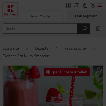
Online-Marktplatz
Filial-Angebote
Springe zu
Hauptinhalt
Footer
Startseite
Rezepte
Rezeptsuche
Schwebender Seitenbereich
Erdbeer-Basilikum-Smoothie
per Pinterest teilen