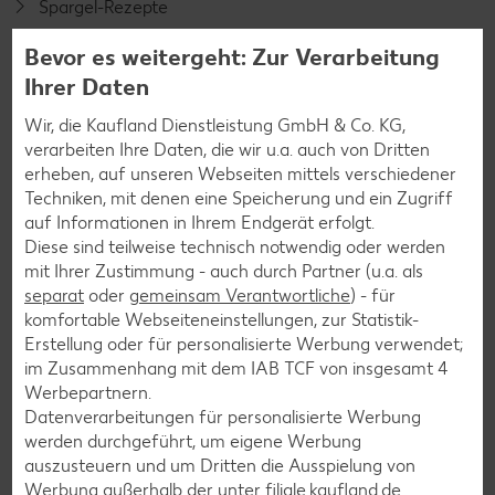
Spargel-Rezepte
Fleisch-Rezepte
Bevor es weitergeht: Zur Verarbeitung
Fisch-Rezepte
Ihrer Daten
Geflügel-Rezepte
Wir, die Kaufland Dienstleistung GmbH & Co. KG,
verarbeiten Ihre Daten, die wir u.a. auch von Dritten
Lamm-Rezepte
erheben, auf unseren Webseiten mittels verschiedener
Grill-Rezepte
Techniken, mit denen eine Speicherung und ein Zugriff
auf Informationen in Ihrem Endgerät erfolgt.
Diese sind teilweise technisch notwendig oder werden
Muffin-Rezepte
mit Ihrer Zustimmung - auch durch Partner (u.a. als
separat
oder
gemeinsam Verantwortliche
) - für
Apfelkuchen-Rezepte
komfortable Webseiteneinstellungen, zur Statistik-
Schokokuchen-Rezepte
Erstellung oder für personalisierte Werbung verwendet;
im Zusammenhang mit dem IAB TCF von insgesamt
4
Torten-Rezepte
Werbepartnern.
Eis-Rezepte
Datenverarbeitungen für personalisierte Werbung
werden durchgeführt, um eigene Werbung
Pfannkuchen-Rezepte
auszusteuern und um Dritten die Ausspielung von
Plätzchen-Rezepte
Werbung außerhalb der unter filiale.kaufland.de