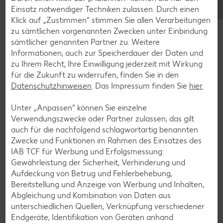
Einsatz notwendiger Techniken zulassen. Durch einen
Klick auf „Zustimmen“ stimmen Sie allen Verarbeitungen
zu sämtlichen vorgenannten Zwecken unter Einbindung
sämtlicher genannten Partner zu. Weitere
Informationen, auch zur Speicherdauer der Daten und
Glutenfreie Rezepte
zu Ihrem Recht, Ihre Einwilligung jederzeit mit Wirkung
Wer auf Gluten verzichtet, muss nicht automatisch auf
für die Zukunft zu widerrufen, finden Sie in den
Vielfalt und Geschmack verzichten. Ob süß oder herzhaft –
Datenschutzhinweisen
. Das Impressum finden Sie
hier.
mit unseren glutenfreien Rezepten zauberst du dir Gerichte,
die nicht nur verträglich, sondern auch richtig lecker sind.
Unter „Anpassen“ können Sie einzelne
Verwendungszwecke oder Partner zulassen; das gilt
Rezepte entdecken
auch für die nachfolgend schlagwortartig benannten
Zwecke und Funktionen im Rahmen des Einsatzes des
IAB TCF für Werbung und Erfolgsmessung:
Gewährleistung der Sicherheit, Verhinderung und
Aufdeckung von Betrug und Fehlerbehebung,
Bereitstellung und Anzeige von Werbung und Inhalten,
Abgleichung und Kombination von Daten aus
unterschiedlichen Quellen, Verknüpfung verschiedener
Endgeräte, Identifikation von Geräten anhand