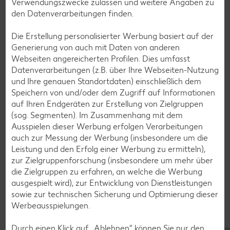
Verwendungszwecke zulassen und weitere Angaben zu
den Datenverarbeitungen finden.
Erdbeer-Rezepte
Blaubeer-Rezepte
Die Erstellung personalisierter Werbung basiert auf der
Generierung von auch mit Daten von anderen
Bananen-Rezepte
Webseiten angereicherten Profilen. Dies umfasst
Datenverarbeitungen (z.B. über Ihre Webseiten-Nutzung
und Ihre genauen Standortdaten) einschließlich dem
Speichern von und/oder dem Zugriff auf Informationen
Zurück zu allen Rezepten
auf Ihren Endgeräten zur Erstellung von Zielgruppen
(sog. Segmenten). Im Zusammenhang mit dem
Ausspielen dieser Werbung erfolgen Verarbeitungen
auch zur Messung der Werbung (insbesondere um die
Leistung und den Erfolg einer Werbung zu ermitteln),
zur Zielgruppenforschung (insbesondere um mehr über
die Zielgruppen zu erfahren, an welche die Werbung
ausgespielt wird), zur Entwicklung von Dienstleistungen
sowie zur technischen Sicherung und Optimierung dieser
Werbeausspielungen.
Durch einen Klick auf „Ablehnen“ können Sie nur den