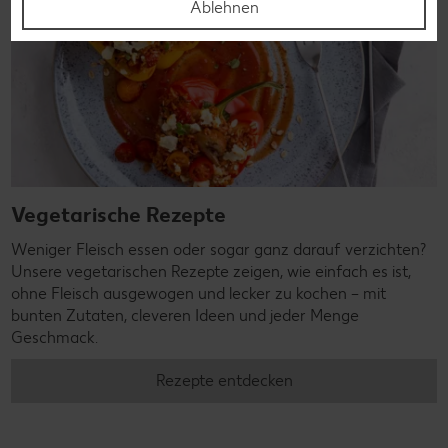
Ablehnen
Vegetarische Rezepte
Weniger Fleisch essen oder sogar ganz darauf verzichten?
Unsere vegetarischen Rezepte zeigen, wie einfach es ist,
ohne Fleisch ausgewogen und lecker zu kochen – mit
bunten Zutaten, cleveren Ideen und jeder Menge
Geschmack.
Rezepte entdecken