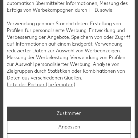
automatisch übermittelter Informationen, Messung des
Erfolgs von Werbekampagnen durch TTD, sowie:
Verwendung genauer Standortdaten. Erstellung von
Profilen für personalisierte Werbung. Entwicklung und
Verbesserung der Angebote. Speichern von oder Zugriff
auf Informationen auf einem Endgerät. Verwendung
Laktosefreie Rezepte
reduzierter Daten zur Auswahl von Werbeanzeigen.
Messung der Werbeleistung. Verwendung von Profilen
Laktoseintoleranz muss dich kulinarisch nicht ausbremsen,
zur Auswahl personalisierter Werbung. Analyse von
denn es geht auch ohne. Unsere laktosefreien Rezepte
Zielgruppen durch Statistiken oder Kombinationen von
bringen Vielfalt auf den Tisch – für große und kleine
Daten aus verschiedenen Quellen.
Genießer, für die Lunchbox oder das Abendessen.
Liste der Partner (Lieferanten)
Rezepte entdecken
Zustimmen
Anpassen