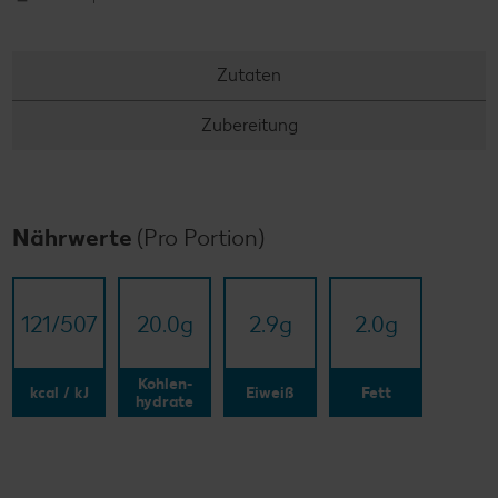
Zutaten
Zubereitung
Nährwerte
(Pro Portion)
121/​507
20.0
g
2.9
g
2.0
g
Kohlen-
kcal / kJ
Eiweiß
Fett
hydrate