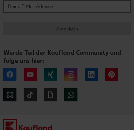
Anmelden
Werde Teil der Kaufland Community und
folge uns hier:
Facebook
YouTube
Xing
Instagram
LinkedIn
Pintere
Kununu
Tiktok
Giphy
WhatsApp