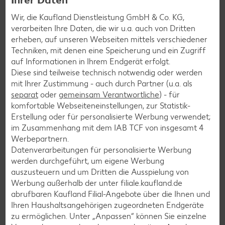
Grill-Rezepte
Wir, die Kaufland Dienstleistung GmbH & Co. KG,
verarbeiten Ihre Daten, die wir u.a. auch von Dritten
erheben, auf unseren Webseiten mittels verschiedener
Muffin-Rezepte
Techniken, mit denen eine Speicherung und ein Zugriff
Apfelkuchen-Rezepte
auf Informationen in Ihrem Endgerät erfolgt.
Diese sind teilweise technisch notwendig oder werden
Schokokuchen-Rezepte
mit Ihrer Zustimmung - auch durch Partner (u.a. als
Torten-Rezepte
separat
oder
gemeinsam Verantwortliche
) - für
komfortable Webseiteneinstellungen, zur Statistik-
Eis-Rezepte
Erstellung oder für personalisierte Werbung verwendet;
Pfannkuchen-Rezepte
im Zusammenhang mit dem IAB TCF von insgesamt
4
Werbepartnern.
Plätzchen-Rezepte
Datenverarbeitungen für personalisierte Werbung
werden durchgeführt, um eigene Werbung
auszusteuern und um Dritten die Ausspielung von
Smoothie-Rezepte
Werbung außerhalb der unter filiale.kaufland.de
Bowle-Rezepte
abrufbaren Kaufland Filial-Angebote über die Ihnen und
Ihren Haushaltsangehörigen zugeordneten Endgeräte
Cocktail-Rezepte
zu ermöglichen. Unter „Anpassen“ können Sie einzelne
Avocado-Rezepte