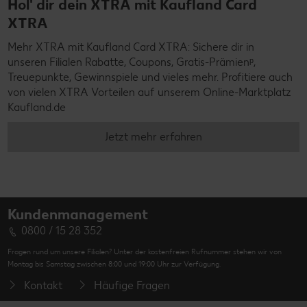
Hol' dir dein XTRA mit Kaufland Card
XTRA
Mehr XTRA mit Kaufland Card XTRA: Sichere dir in
unseren Filialen Rabatte, Coupons, Gratis-Prämienᵖ,
Treuepunkte, Gewinnspiele und vieles mehr. Profitiere auch
von vielen XTRA Vorteilen auf unserem Online-Marktplatz
Kaufland.de
Jetzt mehr erfahren
Kundenmanagement
0800 / 15 28 352
Fragen rund um unsere Filialen? Unter der kostenfreien Rufnummer stehen wir von
Montag bis Samstag zwischen 8:00 und 19:00 Uhr zur Verfügung.
Kontakt
Häufige Fragen