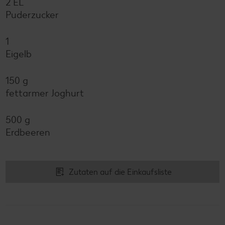
2 EL
Puderzucker
1
Eigelb
150 g
fettarmer Joghurt
500 g
Erdbeeren
Zutaten auf die Einkaufsliste