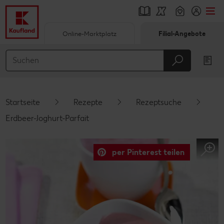
Online-Marktplatz
Filial-Angebote
Springe zu
Hauptinhalt
Footer
Startseite
Rezepte
Rezeptsuche
Schwebender Seitenbereich
Erdbeer-Joghurt-Parfait
per Pinterest teilen