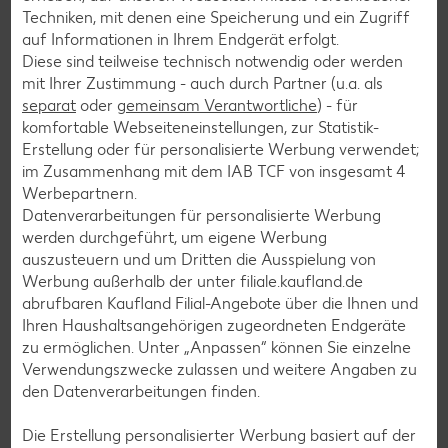
Für die Dekoration Schlagsahne mit Hilfe von
Techniken, mit denen eine Speicherung und ein Zugriff
Sahnefest steif schlagen. Vanilleextrakt
auf Informationen in Ihrem Endgerät erfolgt.
hinzufügen und in einen Spritzbeutel mit
Diese sind teilweise technisch notwendig oder werden
mit Ihrer Zustimmung - auch durch Partner (u.a. als
Sterntülle füllen.
separat
oder
gemeinsam Verantwortliche
) - für
komfortable Webseiteneinstellungen, zur Statistik-
Erstellung oder für personalisierte Werbung verwendet;
9
im Zusammenhang mit dem IAB TCF von insgesamt
4
Werbepartnern.
Die Torte mit Sahne, geviertelten Erdbeeren,
Datenverarbeitungen für personalisierte Werbung
sowie frischer Minze garnieren.
werden durchgeführt, um eigene Werbung
auszusteuern und um Dritten die Ausspielung von
Werbung außerhalb der unter filiale.kaufland.de
abrufbaren Kaufland Filial-Angebote über die Ihnen und
Ihren Haushaltsangehörigen zugeordneten Endgeräte
Rezeptvideo
zu ermöglichen. Unter „Anpassen“ können Sie einzelne
Verwendungszwecke zulassen und weitere Angaben zu
den Datenverarbeitungen finden.
Die Erstellung personalisierter Werbung basiert auf der