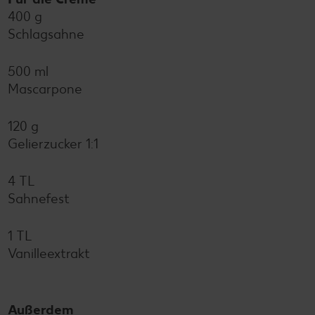
400 g
Schlagsahne
500 ml
Mascarpone
120 g
Gelierzucker 1:1
4 TL
Sahnefest
1 TL
Vanilleextrakt
Außerdem