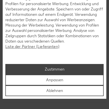
Torten-Rezepte
Profilen für personalisierte Werbung. Entwicklung und
Verbesserung der Angebote. Speichern von oder Zugriff
Eis-Rezepte
auf Informationen auf einem Endgerät. Verwendung
Pfannkuchen-Rezepte
reduzierter Daten zur Auswahl von Werbeanzeigen.
Messung der Werbeleistung. Verwendung von Profilen
Plätzchen-Rezepte
zur Auswahl personalisierter Werbung. Analyse von
Zielgruppen durch Statistiken oder Kombinationen von
Daten aus verschiedenen Quellen.
Smoothie-Rezepte
Liste der Partner (Lieferanten)
Bowle-Rezepte
Cocktail-Rezepte
Avocado-Rezepte
Zustimmen
Erdbeer-Rezepte
Anpassen
Blaubeer-Rezepte
Ablehnen
Bananen-Rezepte