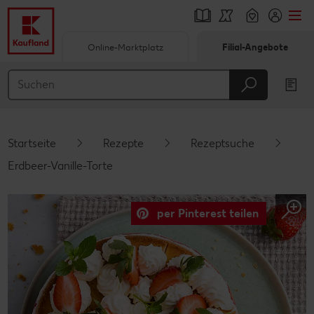
Online-Marktplatz
Filial-Angebote
Springe zu
Hauptinhalt
Footer
Startseite
Rezepte
Rezeptsuche
Schwebender Seitenbereich
Erdbeer-Vanille-Torte
per Pinterest teilen