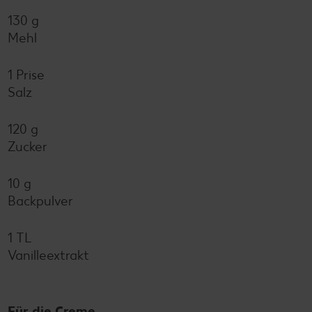
130 g
Mehl
1 Prise
Salz
120 g
Zucker
10 g
Backpulver
1 TL
Vanilleextrakt
Für die Creme