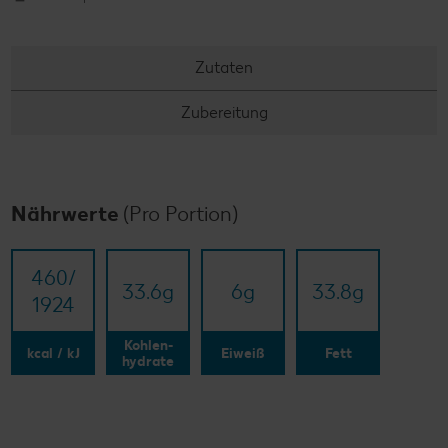
Zutaten
Zubereitung
Nährwerte
(Pro Portion)
460/​
33.6
g
6
g
33.8
g
1924
Kohlen-
kcal / kJ
Eiweiß
Fett
hydrate