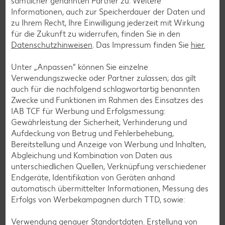
sämtlicher genannten Partner zu. Weitere
Informationen, auch zur Speicherdauer der Daten und
Frühstücksrezepte
zu Ihrem Recht, Ihre Einwilligung jederzeit mit Wirkung
für die Zukunft zu widerrufen, finden Sie in den
Datenschutzhinweisen
. Das Impressum finden Sie
hier.
Salat-Rezepte
Spargel-Rezepte
Unter „Anpassen“ können Sie einzelne
Verwendungszwecke oder Partner zulassen; das gilt
Fleisch-Rezepte
auch für die nachfolgend schlagwortartig benannten
Fisch-Rezepte
Zwecke und Funktionen im Rahmen des Einsatzes des
IAB TCF für Werbung und Erfolgsmessung:
Geflügel-Rezepte
Gewährleistung der Sicherheit, Verhinderung und
Lamm-Rezepte
Aufdeckung von Betrug und Fehlerbehebung,
Bereitstellung und Anzeige von Werbung und Inhalten,
Grill-Rezepte
Abgleichung und Kombination von Daten aus
unterschiedlichen Quellen, Verknüpfung verschiedener
Endgeräte, Identifikation von Geräten anhand
Muffin-Rezepte
automatisch übermittelter Informationen, Messung des
Apfelkuchen-Rezepte
Erfolgs von Werbekampagnen durch TTD, sowie:
Schokokuchen-Rezepte
Verwendung genauer Standortdaten. Erstellung von