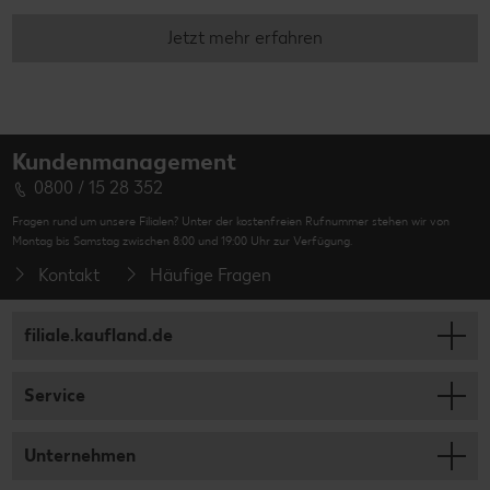
Jetzt mehr erfahren
Kundenmanagement
0800 / 15 28 352
Fragen rund um unsere Filialen? Unter der kostenfreien Rufnummer stehen wir von
Montag bis Samstag zwischen 8:00 und 19:00 Uhr zur Verfügung.
Kontakt
Häufige Fragen
filiale.kaufland.de
Service
Unternehmen