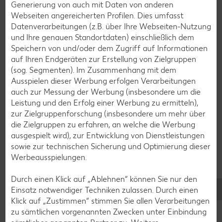
Zurück zur Übersicht
Generierung von auch mit Daten von anderen
Webseiten angereicherten Profilen. Dies umfasst
Datenverarbeitungen (z.B. über Ihre Webseiten-Nutzung
und Ihre genauen Standortdaten) einschließlich dem
Speichern von und/oder dem Zugriff auf Informationen
auf Ihren Endgeräten zur Erstellung von Zielgruppen
Weitere interessante
(sog. Segmenten). Im Zusammenhang mit dem
Ausspielen dieser Werbung erfolgen Verarbeitungen
Rezeptkategorien
auch zur Messung der Werbung (insbesondere um die
Leistung und den Erfolg einer Werbung zu ermitteln),
zur Zielgruppenforschung (insbesondere um mehr über
die Zielgruppen zu erfahren, an welche die Werbung
ausgespielt wird), zur Entwicklung von Dienstleistungen
Burger-Rezepte
sowie zur technischen Sicherung und Optimierung dieser
Pizza-Rezepte
Werbeausspielungen.
Pasta-Rezepte
Durch einen Klick auf „Ablehnen“ können Sie nur den
Sushi-Rezepte
Einsatz notwendiger Techniken zulassen. Durch einen
Klick auf „Zustimmen“ stimmen Sie allen Verarbeitungen
Raclette-Rezepte
zu sämtlichen vorgenannten Zwecken unter Einbindung
Flammkuchen-Rezepte