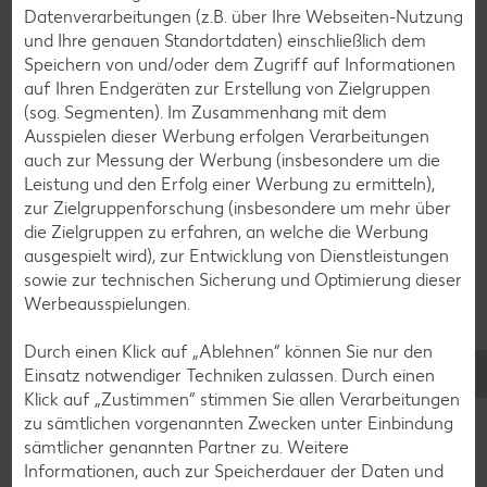
Datenverarbeitungen (z.B. über Ihre Webseiten-Nutzung
und Ihre genauen Standortdaten) einschließlich dem
Speichern von und/oder dem Zugriff auf Informationen
auf Ihren Endgeräten zur Erstellung von Zielgruppen
(sog. Segmenten). Im Zusammenhang mit dem
Ausspielen dieser Werbung erfolgen Verarbeitungen
auch zur Messung der Werbung (insbesondere um die
Leistung und den Erfolg einer Werbung zu ermitteln),
zur Zielgruppenforschung (insbesondere um mehr über
die Zielgruppen zu erfahren, an welche die Werbung
ausgespielt wird), zur Entwicklung von Dienstleistungen
sowie zur technischen Sicherung und Optimierung dieser
Werbeausspielungen.
Glutenfreie Rezepte
Durch einen Klick auf „Ablehnen“ können Sie nur den
Einsatz notwendiger Techniken zulassen. Durch einen
Wer auf Gluten verzichtet, muss nicht automatisch auf
Klick auf „Zustimmen“ stimmen Sie allen Verarbeitungen
Vielfalt und Geschmack verzichten. Ob süß oder herzhaft –
zu sämtlichen vorgenannten Zwecken unter Einbindung
mit unseren glutenfreien Rezepten zauberst du dir Gerichte,
sämtlicher genannten Partner zu. Weitere
die nicht nur verträglich, sondern auch richtig lecker sind.
Informationen, auch zur Speicherdauer der Daten und