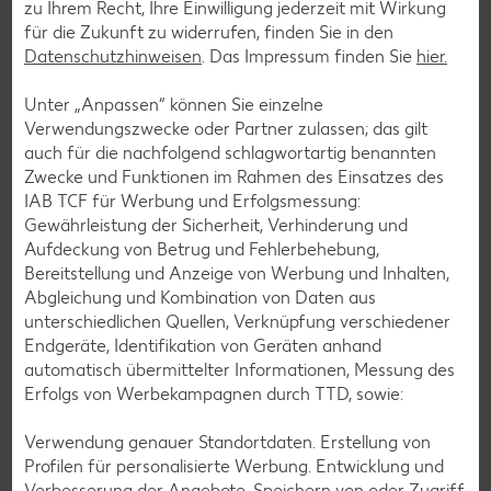
zu Ihrem Recht, Ihre Einwilligung jederzeit mit Wirkung
Rezepte entdecken
für die Zukunft zu widerrufen, finden Sie in den
Datenschutzhinweisen
. Das Impressum finden Sie
hier.
Unter „Anpassen“ können Sie einzelne
Verwendungszwecke oder Partner zulassen; das gilt
auch für die nachfolgend schlagwortartig benannten
Zwecke und Funktionen im Rahmen des Einsatzes des
IAB TCF für Werbung und Erfolgsmessung:
Gewährleistung der Sicherheit, Verhinderung und
Aufdeckung von Betrug und Fehlerbehebung,
Bereitstellung und Anzeige von Werbung und Inhalten,
Abgleichung und Kombination von Daten aus
unterschiedlichen Quellen, Verknüpfung verschiedener
Endgeräte, Identifikation von Geräten anhand
automatisch übermittelter Informationen, Messung des
Erfolgs von Werbekampagnen durch TTD, sowie:
Laktosefreie Rezepte
Verwendung genauer Standortdaten. Erstellung von
Laktoseintoleranz muss dich kulinarisch nicht ausbremsen,
Profilen für personalisierte Werbung. Entwicklung und
denn es geht auch ohne. Unsere laktosefreien Rezepte
Verbesserung der Angebote. Speichern von oder Zugriff