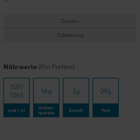
Zutaten
Zubereitung
Nährwerte
(Pro Portion)
327/​
14
g
2
g
29
g
1365
Kohlen-
kcal / kJ
Eiweiß
Fett
hydrate