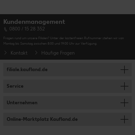
Kundenmanagement
0800 / 15 28 352
Fragen rund um unsere Filialen? Unter der kostenfreien Rufnummer stehen wir von
Montag bis Samstag zwischen 8:00 und 19:00 Uhr zur Verfügung.
Kontakt
Häufige Fragen
filiale.kaufland.de
Service
Unternehmen
Online-Marktplatz Kaufland.de