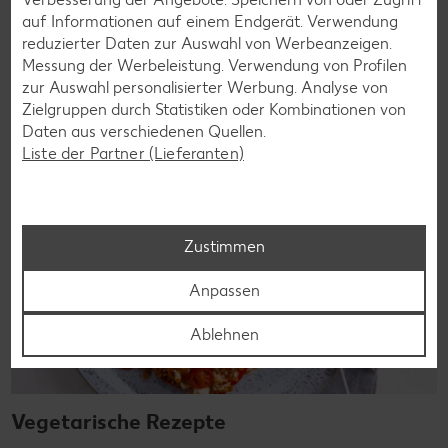
bringen Vielfalt auf den Tisch – für große und kleine
auf Informationen auf einem Endgerät. Verwendung
Genießer, für die Lunchbox oder das Abendessen.
reduzierter Daten zur Auswahl von Werbeanzeigen.
Messung der Werbeleistung. Verwendung von Profilen
Rezepte entdecken
zur Auswahl personalisierter Werbung. Analyse von
Zielgruppen durch Statistiken oder Kombinationen von
Daten aus verschiedenen Quellen.
Liste der Partner (Lieferanten)
Zustimmen
Anpassen
Ablehnen
Vegetarische Rezepte