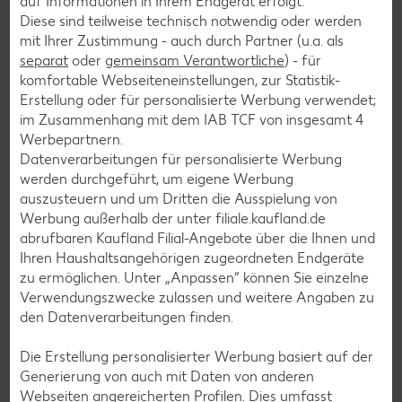
auf Informationen in Ihrem Endgerät erfolgt.
Pfannkuchen-Rezepte
Diese sind teilweise technisch notwendig oder werden
Plätzchen-Rezepte
mit Ihrer Zustimmung - auch durch Partner (u.a. als
separat
oder
gemeinsam Verantwortliche
) - für
komfortable Webseiteneinstellungen, zur Statistik-
Smoothie-Rezepte
Erstellung oder für personalisierte Werbung verwendet;
im Zusammenhang mit dem IAB TCF von insgesamt
4
Bowle-Rezepte
Werbepartnern.
Cocktail-Rezepte
Datenverarbeitungen für personalisierte Werbung
werden durchgeführt, um eigene Werbung
Avocado-Rezepte
auszusteuern und um Dritten die Ausspielung von
Erdbeer-Rezepte
Werbung außerhalb der unter filiale.kaufland.de
abrufbaren Kaufland Filial-Angebote über die Ihnen und
Blaubeer-Rezepte
Ihren Haushaltsangehörigen zugeordneten Endgeräte
Bananen-Rezepte
zu ermöglichen. Unter „Anpassen“ können Sie einzelne
Verwendungszwecke zulassen und weitere Angaben zu
den Datenverarbeitungen finden.
Die Erstellung personalisierter Werbung basiert auf der
Zurück zu allen Rezepten
Generierung von auch mit Daten von anderen
Webseiten angereicherten Profilen. Dies umfasst