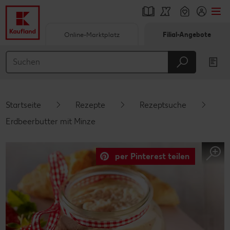
Online-Marktplatz
Filial-Angebote
Springe zu
Hauptinhalt
Footer
Startseite
Rezepte
Rezeptsuche
Schwebender Seitenbereich
Erdbeerbutter mit Minze
per Pinterest teilen