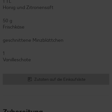
1 TL
Honig und Zitronensaft
50 g
Frischkäse
geschnittene Minzblättchen
1
Vanilleschote
Zutaten auf die Einkaufsliste
Zubereitung