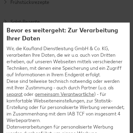
Frühstücksrezepte
Salat-Rezepte
Bevor es weitergeht: Zur Verarbeitung
Spargel-Rezepte
Ihrer Daten
Fleisch-Rezepte
Wir, die Kaufland Dienstleistung GmbH & Co. KG,
Fisch-Rezepte
verarbeiten Ihre Daten, die wir u.a. auch von Dritten
Geflügel-Rezepte
erheben, auf unseren Webseiten mittels verschiedener
Techniken, mit denen eine Speicherung und ein Zugriff
Lamm-Rezepte
auf Informationen in Ihrem Endgerät erfolgt.
Grill-Rezepte
Diese sind teilweise technisch notwendig oder werden
mit Ihrer Zustimmung - auch durch Partner (u.a. als
separat
oder
gemeinsam Verantwortliche
) - für
Muffin-Rezepte
komfortable Webseiteneinstellungen, zur Statistik-
Erstellung oder für personalisierte Werbung verwendet;
Apfelkuchen-Rezepte
im Zusammenhang mit dem IAB TCF von insgesamt
4
Schokokuchen-Rezepte
Werbepartnern.
Datenverarbeitungen für personalisierte Werbung
Torten-Rezepte