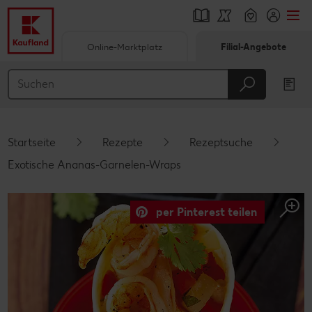
Online-Marktplatz
Filial-Angebote
Springe zu
Hauptinhalt
Footer
Startseite
Rezepte
Rezeptsuche
Schwebender Seitenbereich
Exotische Ananas-Garnelen-Wraps
per Pinterest teilen