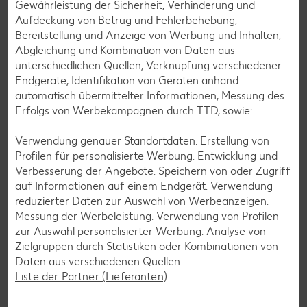
mit unseren glutenfreien Rezepten zauberst du dir Gerichte,
Gewährleistung der Sicherheit, Verhinderung und
die nicht nur verträglich, sondern auch richtig lecker sind.
Aufdeckung von Betrug und Fehlerbehebung,
Bereitstellung und Anzeige von Werbung und Inhalten,
Rezepte entdecken
Abgleichung und Kombination von Daten aus
unterschiedlichen Quellen, Verknüpfung verschiedener
Endgeräte, Identifikation von Geräten anhand
automatisch übermittelter Informationen, Messung des
Erfolgs von Werbekampagnen durch TTD, sowie:
Verwendung genauer Standortdaten. Erstellung von
Profilen für personalisierte Werbung. Entwicklung und
Verbesserung der Angebote. Speichern von oder Zugriff
auf Informationen auf einem Endgerät. Verwendung
reduzierter Daten zur Auswahl von Werbeanzeigen.
Messung der Werbeleistung. Verwendung von Profilen
zur Auswahl personalisierter Werbung. Analyse von
Zielgruppen durch Statistiken oder Kombinationen von
Daten aus verschiedenen Quellen.
Liste der Partner (Lieferanten)
Laktosefreie Rezepte