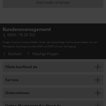
Jetzt mehr erfahren
Kundenmanagement
0800 / 15 28 352
Fragen rund um unsere Filialen? Unter der kostenfreien Rufnummer stehen wir von
Montag bis Samstag zwischen 8:00 und 19:00 Uhr zur Verfügung.
Kontakt
Häufige Fragen
filiale.kaufland.de
Service
Unternehmen
Online-Marktplatz Kaufland.de