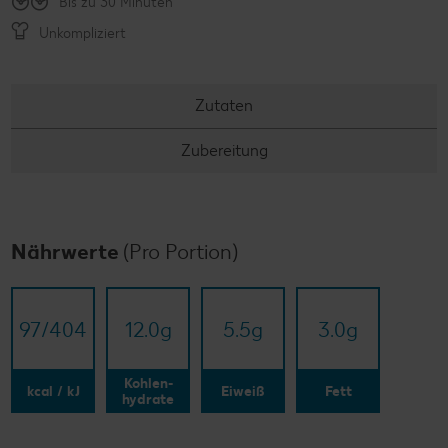
Bis zu 30 Minuten
Unkompliziert
Zutaten
Zubereitung
Nährwerte
(Pro Portion)
97/​404
12.0
g
5.5
g
3.0
g
Kohlen-
kcal / kJ
Eiweiß
Fett
hydrate