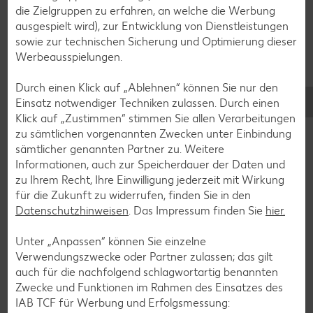
Zurück zu allen Rezepten
die Zielgruppen zu erfahren, an welche die Werbung
ausgespielt wird), zur Entwicklung von Dienstleistungen
sowie zur technischen Sicherung und Optimierung dieser
Werbeausspielungen.
Durch einen Klick auf „Ablehnen“ können Sie nur den
Einsatz notwendiger Techniken zulassen. Durch einen
Klick auf „Zustimmen“ stimmen Sie allen Verarbeitungen
zu sämtlichen vorgenannten Zwecken unter Einbindung
sämtlicher genannten Partner zu. Weitere
Informationen, auch zur Speicherdauer der Daten und
zu Ihrem Recht, Ihre Einwilligung jederzeit mit Wirkung
für die Zukunft zu widerrufen, finden Sie in den
Datenschutzhinweisen
. Das Impressum finden Sie
hier.
Unter „Anpassen“ können Sie einzelne
Verwendungszwecke oder Partner zulassen; das gilt
Glutenfreie Rezepte
auch für die nachfolgend schlagwortartig benannten
Wer auf Gluten verzichtet, muss nicht automatisch auf
Zwecke und Funktionen im Rahmen des Einsatzes des
Vielfalt und Geschmack verzichten. Ob süß oder herzhaft –
IAB TCF für Werbung und Erfolgsmessung: