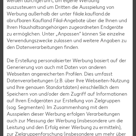
werden durchgeführt, um eigene Werbung
Eis-Rezepte
auszusteuern und um Dritten die Ausspielung von
Werbung außerhalb der unter filiale.kaufland.de
Pfannkuchen-Rezepte
abrufbaren Kaufland Filial-Angebote über die Ihnen und
Plätzchen-Rezepte
Ihren Haushaltsangehörigen zugeordneten Endgeräte
zu ermöglichen. Unter „Anpassen“ können Sie einzelne
Verwendungszwecke zulassen und weitere Angaben zu
Smoothie-Rezepte
den Datenverarbeitungen finden.
Bowle-Rezepte
Die Erstellung personalisierter Werbung basiert auf der
Cocktail-Rezepte
Generierung von auch mit Daten von anderen
Webseiten angereicherten Profilen. Dies umfasst
Avocado-Rezepte
Datenverarbeitungen (z.B. über Ihre Webseiten-Nutzung
Erdbeer-Rezepte
und Ihre genauen Standortdaten) einschließlich dem
Speichern von und/oder dem Zugriff auf Informationen
Blaubeer-Rezepte
auf Ihren Endgeräten zur Erstellung von Zielgruppen
Bananen-Rezepte
(sog. Segmenten). Im Zusammenhang mit dem
Ausspielen dieser Werbung erfolgen Verarbeitungen
auch zur Messung der Werbung (insbesondere um die
Leistung und den Erfolg einer Werbung zu ermitteln),
zur Zielgruppenforschung (insbesondere um mehr über