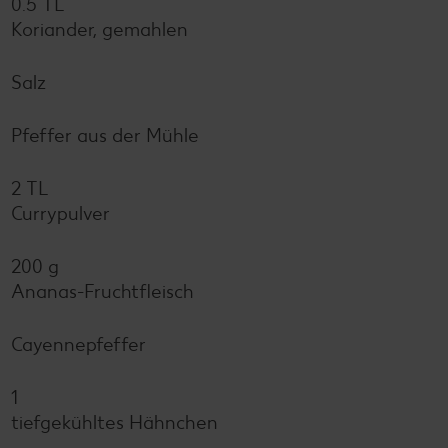
0.5 TL
Koriander, gemahlen
Salz
Pfeffer aus der Mühle
2 TL
Currypulver
200 g
Ananas-Fruchtfleisch
Cayennepfeffer
1
tiefgekühltes Hähnchen