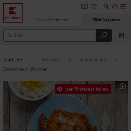
Online-Marktplatz
Filial-Angebote
Springe zu
Hauptinhalt
Footer
Startseite
Rezepte
Rezeptsuche
Schwebender Seitenbereich
Exotisches Hähnchen
per Pinterest teilen