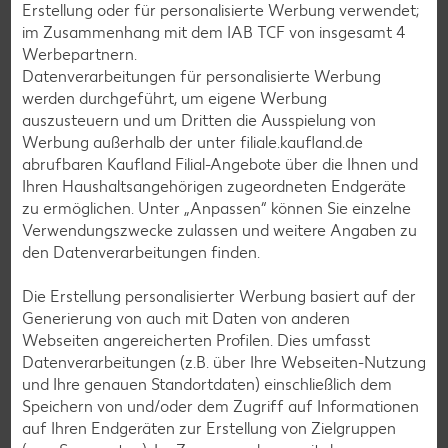
Erstellung oder für personalisierte Werbung verwendet;
Grill-Rezepte
im Zusammenhang mit dem IAB TCF von insgesamt
4
Werbepartnern.
Datenverarbeitungen für personalisierte Werbung
Muffin-Rezepte
werden durchgeführt, um eigene Werbung
Apfelkuchen-Rezepte
auszusteuern und um Dritten die Ausspielung von
Werbung außerhalb der unter filiale.kaufland.de
Schokokuchen-Rezepte
abrufbaren Kaufland Filial-Angebote über die Ihnen und
Torten-Rezepte
Ihren Haushaltsangehörigen zugeordneten Endgeräte
zu ermöglichen. Unter „Anpassen“ können Sie einzelne
Eis-Rezepte
Verwendungszwecke zulassen und weitere Angaben zu
Pfannkuchen-Rezepte
den Datenverarbeitungen finden.
Plätzchen-Rezepte
Die Erstellung personalisierter Werbung basiert auf der
Generierung von auch mit Daten von anderen
Webseiten angereicherten Profilen. Dies umfasst
Smoothie-Rezepte
Datenverarbeitungen (z.B. über Ihre Webseiten-Nutzung
Bowle-Rezepte
und Ihre genauen Standortdaten) einschließlich dem
Speichern von und/oder dem Zugriff auf Informationen
Cocktail-Rezepte
auf Ihren Endgeräten zur Erstellung von Zielgruppen
Avocado-Rezepte