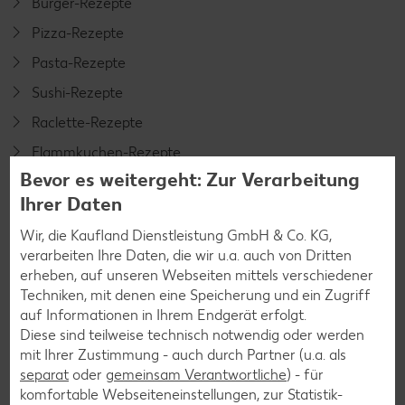
Burger-Rezepte
Pizza-Rezepte
Pasta-Rezepte
Sushi-Rezepte
Raclette-Rezepte
Flammkuchen-Rezepte
Bevor es weitergeht: Zur Verarbeitung
Frühstücksrezepte
Ihrer Daten
Wir, die Kaufland Dienstleistung GmbH & Co. KG,
Salat-Rezepte
verarbeiten Ihre Daten, die wir u.a. auch von Dritten
Spargel-Rezepte
erheben, auf unseren Webseiten mittels verschiedener
Techniken, mit denen eine Speicherung und ein Zugriff
Fleisch-Rezepte
auf Informationen in Ihrem Endgerät erfolgt.
Fisch-Rezepte
Diese sind teilweise technisch notwendig oder werden
mit Ihrer Zustimmung - auch durch Partner (u.a. als
Geflügel-Rezepte
separat
oder
gemeinsam Verantwortliche
) - für
Lamm-Rezepte
komfortable Webseiteneinstellungen, zur Statistik-