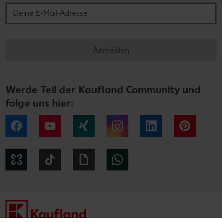
Anmelden
Werde Teil der Kaufland Community und
folge uns hier:
Facebook
YouTube
Xing
Instagram
LinkedIn
Pintere
Kununu
Tiktok
Giphy
WhatsApp