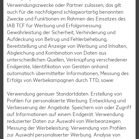
Verwendungszwecke oder Partner zulassen; das gilt
auch für die nachfolgend schlagwortartig benannten
Zwecke und Funktionen im Rahmen des Einsatzes des
IAB TCF für Werbung und Erfolgsmessung:
Gewährleistung der Sicherheit, Verhinderung und
Glutenfreie Rezepte
Aufdeckung von Betrug und Fehlerbehebung,
Bereitstellung und Anzeige von Werbung und Inhalten,
Wer auf Gluten verzichtet, muss nicht automatisch auf
Abgleichung und Kombination von Daten aus
Vielfalt und Geschmack verzichten. Ob süß oder herzhaft –
unterschiedlichen Quellen, Verknüpfung verschiedener
mit unseren glutenfreien Rezepten zauberst du dir Gerichte,
Endgeräte, Identifikation von Geräten anhand
die nicht nur verträglich, sondern auch richtig lecker sind.
automatisch übermittelter Informationen, Messung des
Erfolgs von Werbekampagnen durch TTD, sowie:
Rezepte entdecken
Verwendung genauer Standortdaten. Erstellung von
Profilen für personalisierte Werbung. Entwicklung und
Verbesserung der Angebote. Speichern von oder Zugriff
auf Informationen auf einem Endgerät. Verwendung
reduzierter Daten zur Auswahl von Werbeanzeigen.
Messung der Werbeleistung. Verwendung von Profilen
zur Auswahl personalisierter Werbung. Analyse von