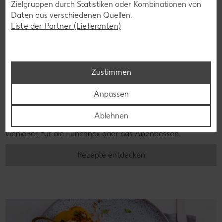
Zielgruppen durch Statistiken oder Kombinationen von
Daten aus verschiedenen Quellen.
Liste der Partner (Lieferanten)
Zustimmen
Laktosefreie Rezepte
Anpassen
Laktoseintoleranz muss dich kulinarisch nicht ausbremsen,
denn es geht auch ohne. Unsere laktosefreien Rezepte
Ablehnen
bringen Vielfalt auf den Tisch – für große und kleine
Genießer, für die Lunchbox oder das Abendessen.
Rezepte entdecken