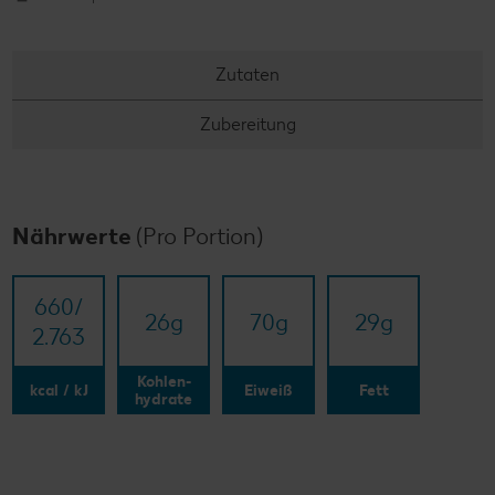
Zutaten
Zubereitung
Nährwerte
(Pro Portion)
660/​
26
g
70
g
29
g
2.763
Kohlen-
kcal / kJ
Eiweiß
Fett
hydrate