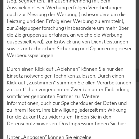
(sog. Segmenten). Im Zusammenhang mit dem
Ausspielen dieser Werbung erfolgen Verarbeitungen
Erdbeer-Rezepte
auch zur Messung der Werbung (insbesondere um die
Blaubeer-Rezepte
Leistung und den Erfolg einer Werbung zu ermitteln),
zur Zielgruppenforschung (insbesondere um mehr über
Bananen-Rezepte
die Zielgruppen zu erfahren, an welche die Werbung
ausgespielt wird), zur Entwicklung von Dienstleistungen
sowie zur technischen Sicherung und Optimierung dieser
Werbeausspielungen.
Zurück zu allen Rezepten
Durch einen Klick auf „Ablehnen“ können Sie nur den
Einsatz notwendiger Techniken zulassen. Durch einen
Klick auf „Zustimmen“ stimmen Sie allen Verarbeitungen
zu sämtlichen vorgenannten Zwecken unter Einbindung
sämtlicher genannten Partner zu. Weitere
Informationen, auch zur Speicherdauer der Daten und
zu Ihrem Recht, Ihre Einwilligung jederzeit mit Wirkung
für die Zukunft zu widerrufen, finden Sie in den
Datenschutzhinweisen
. Das Impressum finden Sie
hier.
Unter „Anpassen“ können Sie einzelne