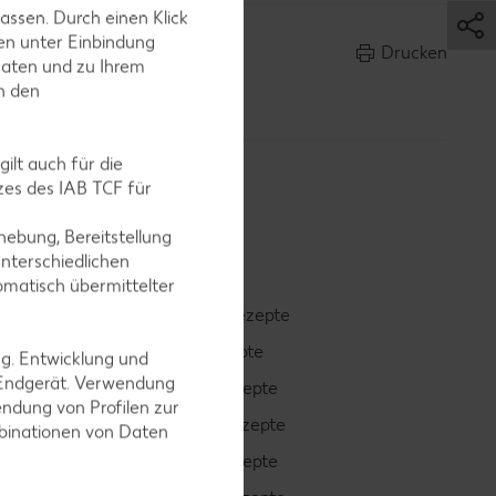
assen. Durch einen Klick
en unter Einbindung
Drucken
Daten und zu Ihrem
in den
ilt auch für die
es des IAB TCF für
ebung, Bereitstellung
nterschiedlichen
omatisch übermittelter
Smoothie-Rezepte
Bowle-Rezepte
ng. Entwicklung und
 Endgerät. Verwendung
Cocktail-Rezepte
ndung von Profilen zur
Avocado-Rezepte
mbinationen von Daten
Erdbeer-Rezepte