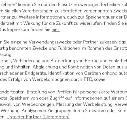
blehnen“ können Sie nur den Einsatz notwendiger Techniken zul
n Sie allen Verarbeitungen zu sämtlichen vorgenannten Zweck
rtner zu. Weitere Informationen, auch zur Speicherdauer der 
jederzeit mit Wirkung für die Zukunft zu widerrufen, finden Sie 
 Das Impressum finden Sie
hier.
 Sie einzelne Verwendungszwecke oder Partner zulassen; das g
artig benannten Zwecke und Funktionen im Rahmen des Einsatz
tegorien
ssung:
erheit, Verhinderung und Aufdeckung von Betrug und Fehlerbeh
g und Inhalten, Abgleichung und Kombination von Daten aus u
rschiedener Endgeräte, Identifikation von Geräten anhand aut
 des Erfolgs von Werbekampagnen durch TTD, sowie:
ezepte
Muffin-Rezepte
-Rezepte
Apfelkuchen-Rezepte
dortdaten. Erstellung von Profilen für personalisierte Werbu
ote. Speichern von oder Zugriff auf Informationen auf einem
Rezepte
Schokokuchen-Rezepte
uswahl von Werbeanzeigen. Messung der Werbeleistung. Verwe
ezepte
Torten-Rezepte
r Werbung. Analyse von Zielgruppen durch Statistiken oder Ko
len.
Liste der Partner (Lieferanten)
l-Rezepte
Eis-Rezepte