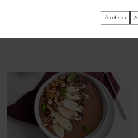
ezepte
Pfannkuchen-Rezepte
zepte
Plätzchen-Rezepte
Ablehnen
A