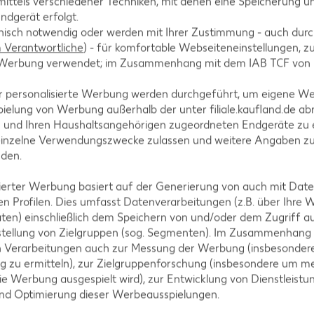
ittels verschiedener Techniken, mit denen eine Speicherung un
würfel in einer erhitzten Pfanne zerlassen und Zwie
ndgerät erfolgt.
hnisch notwendig oder werden mit Ihrer Zustimmung - auch durch
t ausdrücken und mit Hackfleisch, Speck- und Zwiebe
Verantwortliche
) - für komfortable Webseiteneinstellungen, zur
 Pfeffer, Muskatnuss und Thymian würzen.
te Werbung verwendet; im Zusammenhang mit dem IAB TCF von
r personalisierte Werbung werden durchgeführt, um eigene W
ielung von Werbung außerhalb der unter filiale.kaufland.de abr
n und Ihren Haushaltsangehörigen zugeordneten Endgeräte zu 
men, die hartgekochten Eier längs hineindrücken und
einzelne Verwendungszwecke zulassen und weitere Angaben z
en in einen Bräter geben, Brühe angießen und im
nden.
 °C) abgedeckt circa 50 Minuten garen. Hackbraten
isierter Werbung basiert auf der Generierung von auch mit Dat
n Profilen. Dies umfasst Datenverarbeitungen (z.B. über Ihre
ten) einschließlich dem Speichern von und/oder dem Zugriff a
stellung von Zielgruppen (sog. Segmenten). Im Zusammenhang
n Verarbeitungen auch zur Messung der Werbung (insbesondere
g zu ermitteln), zur Zielgruppenforschung (insbesondere um me
Topf gießen, aufkochen und mit Soßenbinder andicke
ie Werbung ausgespielt wird), zur Entwicklung von Dienstleistu
ten servieren. Dazu schmecken Kartoffelklöße oder 
und Optimierung dieser Werbeausspielungen.