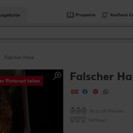
-Angebote
Prospekte
Kaufland C
Falscher Hase
Falscher Ha
er Pinterest teilen
per E-Mail teilen
per Facebook teil
per Pinterest 
per What
Bis zu 60 Minuten
Raffiniert