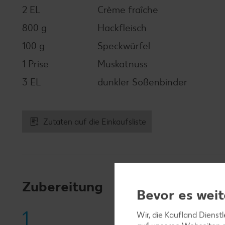
2 EL
Crème fraîche
800 g
Hackfleisch
100 g
Speckwürfel
1 Prise
Muskatnuss
3 EL
dunkler Soßenbinder
Zutaten auf die Einkaufsliste
Zubereitung
Bevor es weit
1
Wir, die Kaufland Dienst