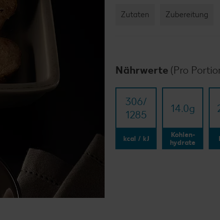
Zutaten
Zubereitung
Nährwerte
(Pro Portio
306/​
14.0
g
1285
Kohlen-
kcal / kJ
hydrate