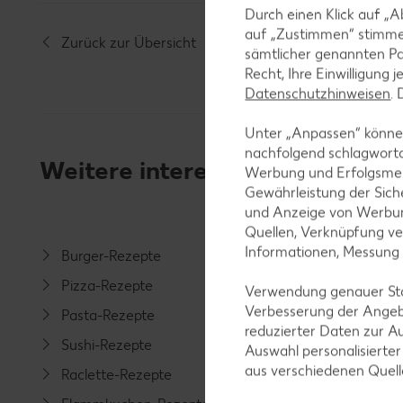
Durch einen Klick auf „A
auf „Zustimmen“ stimme
Zurück zur Übersicht
sämtlicher genannten Pa
Recht, Ihre Einwilligung 
Datenschutzhinweisen
.
Unter „Anpassen“ können
nachfolgend schlagwort
Weitere interessante Rezeptka
Werbung und Erfolgsme
Gewährleistung der Sich
und Anzeige von Werbun
Quellen, Verknüpfung ve
Informationen, Messung
Burger-Rezepte
Salat-R
Pizza-Rezepte
Spargel
Verwendung genauer Stan
Verbesserung der Angeb
Pasta-Rezepte
Fleisch-
reduzierter Daten zur A
Sushi-Rezepte
Fisch-R
Auswahl personalisierte
aus verschiedenen Quel
Raclette-Rezepte
Geflüge