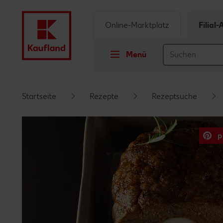
Online-Marktplatz
Filial
Menü
Springe zu
Startseite
Rezepte
Rezeptsuche
Hauptinhalt
p
Footer
Schwebender Seitenbereich