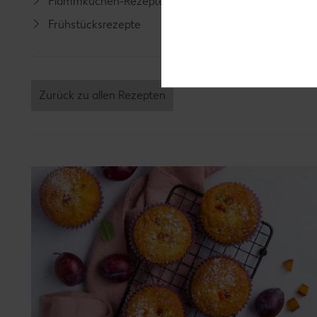
Flammkuchen-Rezepte
Lamm-R
Frühstücksrezepte
Grill-Re
Zurück zu allen Rezepten