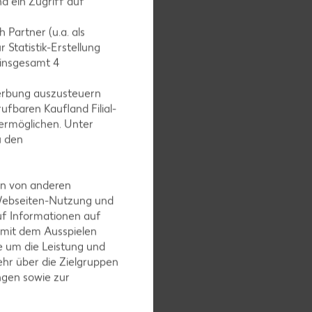
d ein Zugriff auf
belwürfel
 Partner (u.a. als
lwürfeln,
 Statistik-Erstellung
 insgesamt
4
erbung auszusteuern
ufbaren Kaufland Filial-
ermöglichen. Unter
 die
u den
en von anderen
 Webseiten-Nutzung und
uf Informationen auf
 mit dem Ausspielen
 um die Leistung und
hr über die Zielgruppen
n. Soße
ngen sowie zur
Püree.