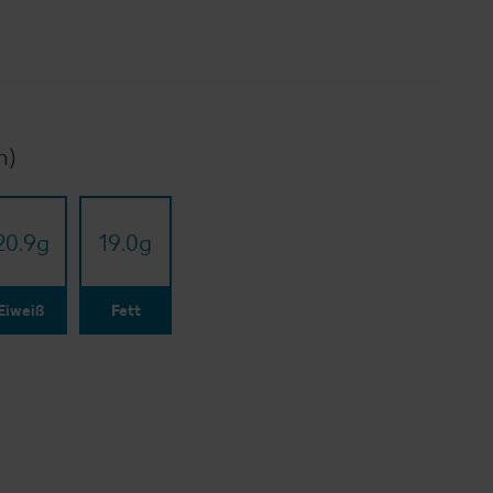
n)
20.9
g
19.0
g
Eiweiß
Fett