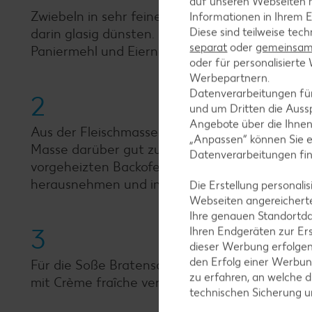
auf unseren Webseiten m
Zwiebeln in sehr feine Würfel schneiden. Speck
Informationen in Ihrem E
Diese sind teilweise tec
darin glasig dünsten. Brötchen einweichen, gu
separat
oder
gemeinsam 
Paniermehl und Eiern vermengen und mit Salz,
oder für personalisier
Werbepartnern.
Datenverarbeitungen fü
2
und um Dritten die Aussp
Angebote über die Ihne
Aus der Fleischmasse einen länglichen Laib for
„Anpassen“ können Sie 
Masse darüber gut zusammendrücken. Hackbrat
Datenverarbeitungen fi
vorgeheizten Backofen bei 200 °C (Umluft: 180
herausnehmen und in Scheiben schneiden.
Die Erstellung personal
Webseiten angereicherte
Ihre genauen Standortda
3
Ihren Endgeräten zur Er
dieser Werbung erfolge
den Erfolg einer Werbun
Für die Soße Bratensaft mit Wasser in einen 
zu erfahren, an welche d
mit Crème fraîche verfeinern und zum Hackbra
technischen Sicherung 