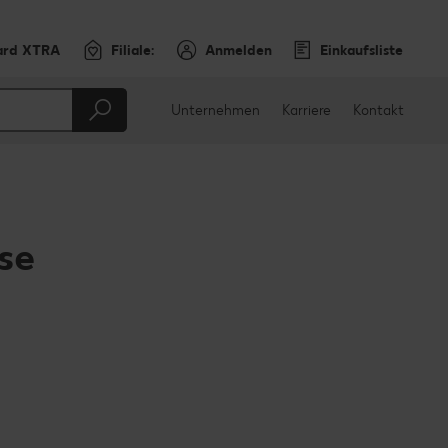
ard XTRA
Filiale:
Anmelden
Einkaufsliste
Unternehmen
Karriere
Kontakt
se
en
teilen
sApp teilen