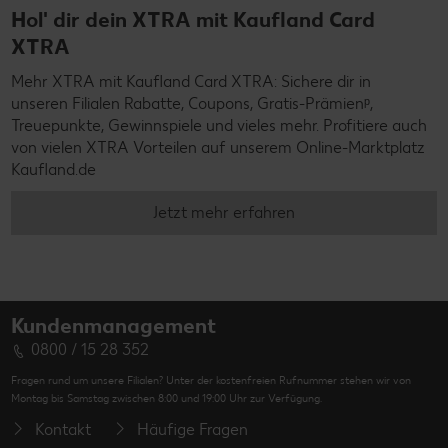
Hol' dir dein XTRA mit Kaufland Card
XTRA
Mehr XTRA mit Kaufland Card XTRA: Sichere dir in
unseren Filialen Rabatte, Coupons, Gratis-Prämienᵖ,
Treuepunkte, Gewinnspiele und vieles mehr. Profitiere auch
von vielen XTRA Vorteilen auf unserem Online-Marktplatz
Kaufland.de
Jetzt mehr erfahren
Kundenmanagement
0800 / 15 28 352
Fragen rund um unsere Filialen? Unter der kostenfreien Rufnummer stehen wir von
Montag bis Samstag zwischen 8:00 und 19:00 Uhr zur Verfügung.
Kontakt
Häufige Fragen