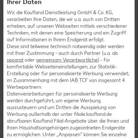
Ihrer Daten
Grill-Rezepte
Wir, die Kaufland Dienstleistung GmbH & Co. KG,
verarbeiten Ihre Daten, die wir u.a. auch von Dritten
erheben, auf unseren Webseiten mittels verschiedener
Muffin-Rezepte
Techniken, mit denen eine Speicherung und ein Zugriff
Apfelkuchen-Rezepte
auf Informationen in Ihrem Endgerät erfolgt.
Diese sind teilweise technisch notwendig oder werden
Schokokuchen-Rezepte
mit Ihrer Zustimmung - auch durch Partner (u.a. als
Torten-Rezepte
separat
oder
gemeinsam Verantwortliche
) - für
komfortable Webseiteneinstellungen, zur Statistik-
Eis-Rezepte
Erstellung oder für personalisierte Werbung verwendet;
Pfannkuchen-Rezepte
im Zusammenhang mit dem IAB TCF von insgesamt
4
Werbepartnern.
Plätzchen-Rezepte
Datenverarbeitungen für personalisierte Werbung
werden durchgeführt, um eigene Werbung
auszusteuern und um Dritten die Ausspielung von
Smoothie-Rezepte
Werbung außerhalb der unter filiale.kaufland.de
Bowle-Rezepte
abrufbaren Kaufland Filial-Angebote über die Ihnen und
Ihren Haushaltsangehörigen zugeordneten Endgeräte
Cocktail-Rezepte
zu ermöglichen. Unter „Anpassen“ können Sie einzelne