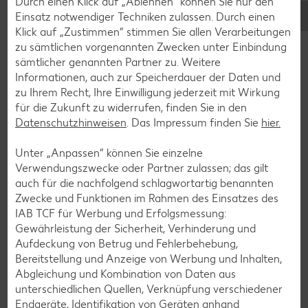
Durch einen Klick auf „Ablehnen“ können Sie nur den
Einsatz notwendiger Techniken zulassen. Durch einen
Klick auf „Zustimmen“ stimmen Sie allen Verarbeitungen
zu sämtlichen vorgenannten Zwecken unter Einbindung
sämtlicher genannten Partner zu. Weitere
Informationen, auch zur Speicherdauer der Daten und
Glutenfreie Rezepte
zu Ihrem Recht, Ihre Einwilligung jederzeit mit Wirkung
für die Zukunft zu widerrufen, finden Sie in den
Wer auf Gluten verzichtet, muss nicht automatisch auf
Datenschutzhinweisen
. Das Impressum finden Sie
hier.
Vielfalt und Geschmack verzichten. Ob süß oder herzhaft –
mit unseren glutenfreien Rezepten zauberst du dir Gerichte,
Unter „Anpassen“ können Sie einzelne
die nicht nur verträglich, sondern auch richtig lecker sind.
Verwendungszwecke oder Partner zulassen; das gilt
auch für die nachfolgend schlagwortartig benannten
Rezepte entdecken
Zwecke und Funktionen im Rahmen des Einsatzes des
IAB TCF für Werbung und Erfolgsmessung:
Gewährleistung der Sicherheit, Verhinderung und
Aufdeckung von Betrug und Fehlerbehebung,
Bereitstellung und Anzeige von Werbung und Inhalten,
Abgleichung und Kombination von Daten aus
unterschiedlichen Quellen, Verknüpfung verschiedener
Endgeräte, Identifikation von Geräten anhand