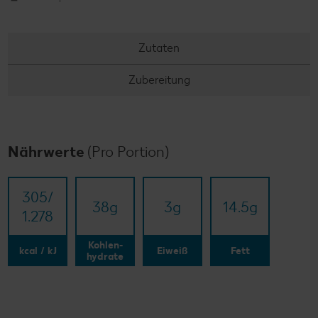
Zutaten
Zubereitung
Nährwerte
(Pro Portion)
305/​
38
g
3
g
14.5
g
1.278
Kohlen-
kcal / kJ
Eiweiß
Fett
hydrate