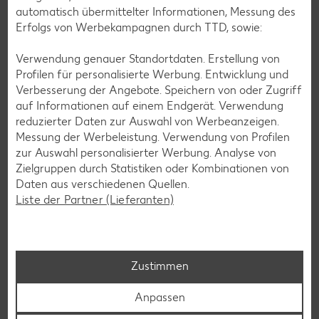
automatisch übermittelter Informationen, Messung des
Erfolgs von Werbekampagnen durch TTD, sowie:
Verwendung genauer Standortdaten. Erstellung von
Profilen für personalisierte Werbung. Entwicklung und
Verbesserung der Angebote. Speichern von oder Zugriff
auf Informationen auf einem Endgerät. Verwendung
reduzierter Daten zur Auswahl von Werbeanzeigen.
Laktosefreie Rezepte
Messung der Werbeleistung. Verwendung von Profilen
Laktoseintoleranz muss dich kulinarisch nicht ausbremsen,
zur Auswahl personalisierter Werbung. Analyse von
denn es geht auch ohne. Unsere laktosefreien Rezepte
Zielgruppen durch Statistiken oder Kombinationen von
bringen Vielfalt auf den Tisch – für große und kleine
Daten aus verschiedenen Quellen.
Genießer, für die Lunchbox oder das Abendessen.
Liste der Partner (Lieferanten)
Rezepte entdecken
Zustimmen
Anpassen