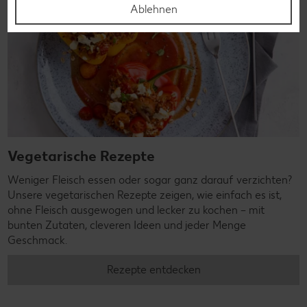
Ablehnen
Vegetarische Rezepte
Weniger Fleisch essen oder sogar ganz darauf verzichten?
Unsere vegetarischen Rezepte zeigen, wie einfach es ist,
ohne Fleisch ausgewogen und lecker zu kochen – mit
bunten Zutaten, cleveren Ideen und jeder Menge
Geschmack.
Rezepte entdecken