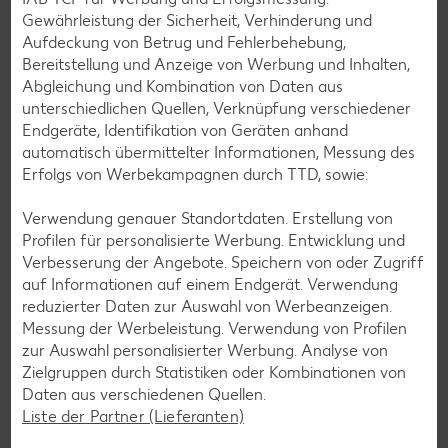
Vielfalt und Geschmack verzichten. Ob süß oder herzhaft –
Gewährleistung der Sicherheit, Verhinderung und
mit unseren glutenfreien Rezepten zauberst du dir Gerichte,
Aufdeckung von Betrug und Fehlerbehebung,
die nicht nur verträglich, sondern auch richtig lecker sind.
Bereitstellung und Anzeige von Werbung und Inhalten,
Abgleichung und Kombination von Daten aus
Rezepte entdecken
unterschiedlichen Quellen, Verknüpfung verschiedener
Endgeräte, Identifikation von Geräten anhand
automatisch übermittelter Informationen, Messung des
Erfolgs von Werbekampagnen durch TTD, sowie:
Verwendung genauer Standortdaten. Erstellung von
Profilen für personalisierte Werbung. Entwicklung und
Verbesserung der Angebote. Speichern von oder Zugriff
auf Informationen auf einem Endgerät. Verwendung
reduzierter Daten zur Auswahl von Werbeanzeigen.
Messung der Werbeleistung. Verwendung von Profilen
zur Auswahl personalisierter Werbung. Analyse von
Zielgruppen durch Statistiken oder Kombinationen von
Daten aus verschiedenen Quellen.
Liste der Partner (Lieferanten)
Laktosefreie Rezepte