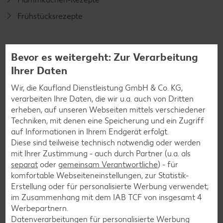
Frühstücksrezepte
Salat-Rezepte
Bevor es weitergeht: Zur Verarbeitung
Spargel-Rezepte
Ihrer Daten
Fleisch-Rezepte
Wir, die Kaufland Dienstleistung GmbH & Co. KG,
Fisch-Rezepte
verarbeiten Ihre Daten, die wir u.a. auch von Dritten
erheben, auf unseren Webseiten mittels verschiedener
Geflügel-Rezepte
Techniken, mit denen eine Speicherung und ein Zugriff
Lamm-Rezepte
auf Informationen in Ihrem Endgerät erfolgt.
Diese sind teilweise technisch notwendig oder werden
Grill-Rezepte
mit Ihrer Zustimmung - auch durch Partner (u.a. als
separat
oder
gemeinsam Verantwortliche
) - für
komfortable Webseiteneinstellungen, zur Statistik-
Muffin-Rezepte
Erstellung oder für personalisierte Werbung verwendet;
Apfelkuchen-Rezepte
im Zusammenhang mit dem IAB TCF von insgesamt
4
Werbepartnern.
Schokokuchen-Rezepte
Datenverarbeitungen für personalisierte Werbung