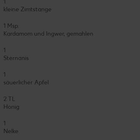
1
kleine Zimtstange
1 Msp.
Kardamom und Ingwer, gemahlen
1
Sternanis
1
säuerlicher Apfel
2 TL
Honig
1
Nelke