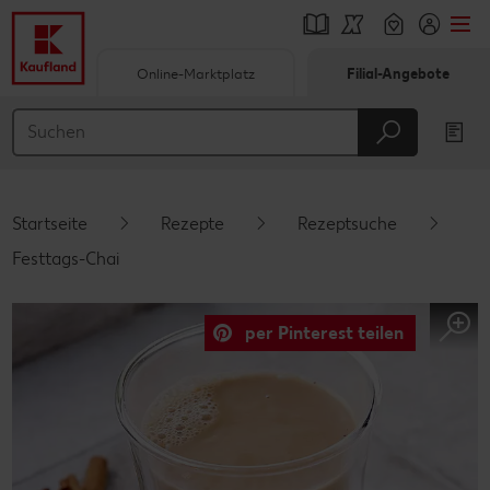
Online-Marktplatz
Filial-Angebote
Springe zu
Hauptinhalt
Footer
Startseite
Rezepte
Rezeptsuche
Schwebender Seitenbereich
Festtags-Chai
per Pinterest teilen