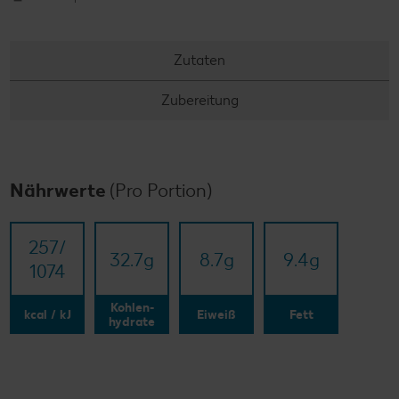
Zutaten
Zubereitung
Nährwerte
(Pro Portion)
257/​
32.7
g
8.7
g
9.4
g
1074
Kohlen-
kcal / kJ
Eiweiß
Fett
hydrate