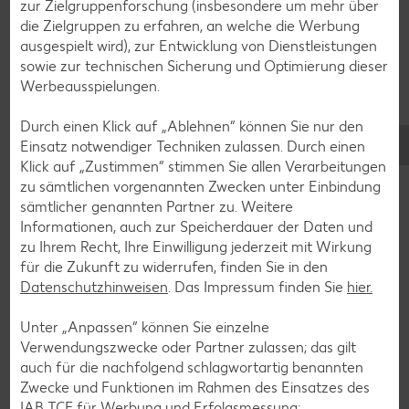
zur Zielgruppenforschung (insbesondere um mehr über
die Zielgruppen zu erfahren, an welche die Werbung
Zurück zu allen Rezepten
ausgespielt wird), zur Entwicklung von Dienstleistungen
sowie zur technischen Sicherung und Optimierung dieser
Werbeausspielungen.
Durch einen Klick auf „Ablehnen“ können Sie nur den
Einsatz notwendiger Techniken zulassen. Durch einen
Klick auf „Zustimmen“ stimmen Sie allen Verarbeitungen
zu sämtlichen vorgenannten Zwecken unter Einbindung
sämtlicher genannten Partner zu. Weitere
Informationen, auch zur Speicherdauer der Daten und
zu Ihrem Recht, Ihre Einwilligung jederzeit mit Wirkung
für die Zukunft zu widerrufen, finden Sie in den
Datenschutzhinweisen
. Das Impressum finden Sie
hier.
Unter „Anpassen“ können Sie einzelne
Verwendungszwecke oder Partner zulassen; das gilt
Glutenfreie Rezepte
auch für die nachfolgend schlagwortartig benannten
Zwecke und Funktionen im Rahmen des Einsatzes des
Wer auf Gluten verzichtet, muss nicht automatisch auf
IAB TCF für Werbung und Erfolgsmessung: