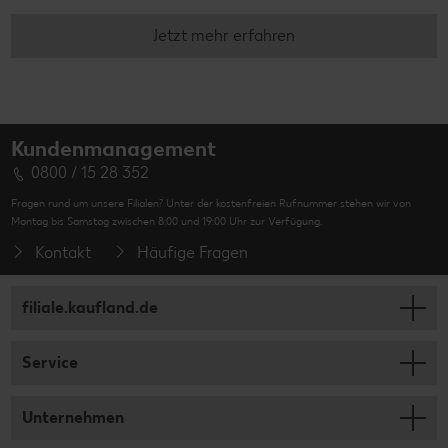
Jetzt mehr erfahren
Kundenmanagement
0800 / 15 28 352
Fragen rund um unsere Filialen? Unter der kostenfreien Rufnummer stehen wir von
Montag bis Samstag zwischen 8:00 und 19:00 Uhr zur Verfügung.
Kontakt
Häufige Fragen
filiale.kaufland.de
Service
Unternehmen