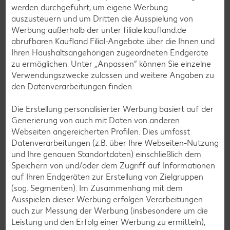
Torten-Rezepte
werden durchgeführt, um eigene Werbung
auszusteuern und um Dritten die Ausspielung von
Eis-Rezepte
Werbung außerhalb der unter filiale.kaufland.de
Pfannkuchen-Rezepte
abrufbaren Kaufland Filial-Angebote über die Ihnen und
Ihren Haushaltsangehörigen zugeordneten Endgeräte
Plätzchen-Rezepte
zu ermöglichen. Unter „Anpassen“ können Sie einzelne
Verwendungszwecke zulassen und weitere Angaben zu
den Datenverarbeitungen finden.
Smoothie-Rezepte
Bowle-Rezepte
Die Erstellung personalisierter Werbung basiert auf der
Generierung von auch mit Daten von anderen
Cocktail-Rezepte
Webseiten angereicherten Profilen. Dies umfasst
Avocado-Rezepte
Datenverarbeitungen (z.B. über Ihre Webseiten-Nutzung
und Ihre genauen Standortdaten) einschließlich dem
Erdbeer-Rezepte
Speichern von und/oder dem Zugriff auf Informationen
Blaubeer-Rezepte
auf Ihren Endgeräten zur Erstellung von Zielgruppen
(sog. Segmenten). Im Zusammenhang mit dem
Bananen-Rezepte
Ausspielen dieser Werbung erfolgen Verarbeitungen
auch zur Messung der Werbung (insbesondere um die
Leistung und den Erfolg einer Werbung zu ermitteln),