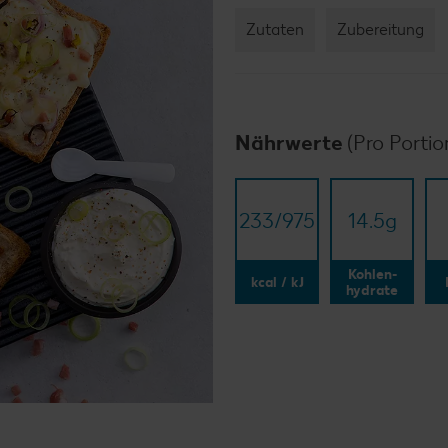
Zutaten
Zubereitung
Nährwerte
(Pro Portio
233/​975
14.5
g
Kohlen-
kcal / kJ
hydrate