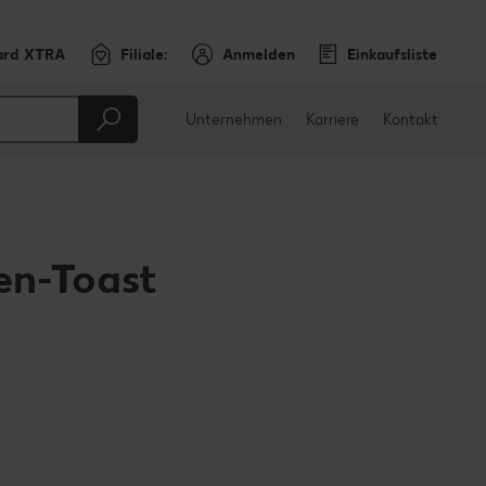
ard XTRA
Filiale:
Anmelden
Einkaufsliste
Unternehmen
Karriere
Kontakt
n-Toast
en
teilen
sApp teilen