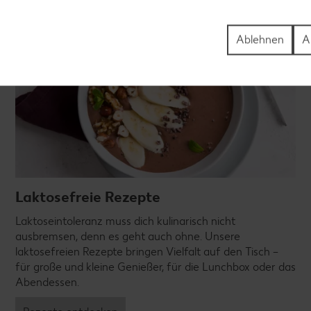
Ablehnen
A
Laktosefreie Rezepte
Laktoseintoleranz muss dich kulinarisch nicht
ausbremsen, denn es geht auch ohne. Unsere
laktosefreien Rezepte bringen Vielfalt auf den Tisch –
für große und kleine Genießer, für die Lunchbox oder das
Abendessen.