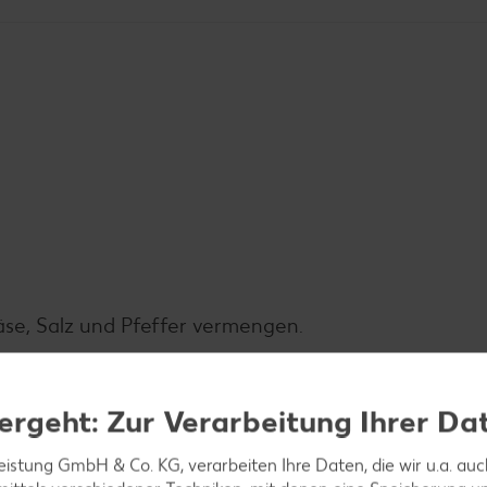
äse, Salz und Pfeffer vermengen.
ergeht: Zur Verarbeitung Ihrer Da
 Backpapier belegtes Blech legen.
leistung GmbH & Co. KG, verarbeiten Ihre Daten, die wir u.a. au