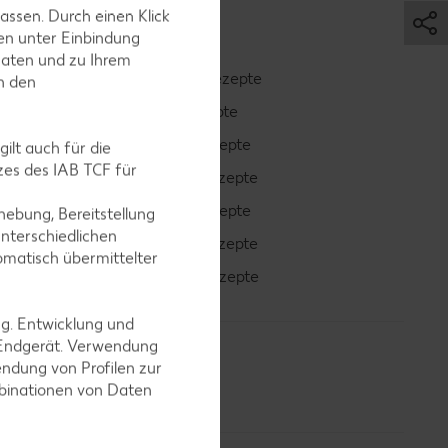
assen. Durch einen Klick
en unter Einbindung
Daten und zu Ihrem
Smoothie-Rezepte
in den
Bowle-Rezepte
Cocktail-Rezepte
ilt auch für die
es des IAB TCF für
Avocado-Rezepte
Erdbeer-Rezepte
ebung, Bereitstellung
nterschiedlichen
Blaubeer-Rezepte
omatisch übermittelter
Bananen-Rezepte
ng. Entwicklung und
 Endgerät. Verwendung
ndung von Profilen zur
mbinationen von Daten