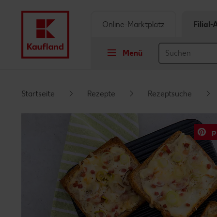
Online-Marktplatz
Filial
Menü
Springe zu
Startseite
Rezepte
Rezeptsuche
Hauptinhalt
p
Footer
Schwebender Seitenbereich