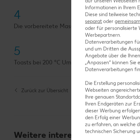
auf unseren Webseiten m
Informationen in Ihrem E
4
Diese sind teilweise tec
separat
oder
gemeinsam 
Die vorbereitete Masse gleichmäßig auf den To
oder für personalisier
Werbepartnern.
Datenverarbeitungen fü
5
und um Dritten die Aussp
Angebote über die Ihne
Toasts bei 200 °C Umluft für circa 15 Minuten 
„Anpassen“ können Sie 
Datenverarbeitungen fi
Die Erstellung personal
Webseiten angereicherte
Zurück zur Übersicht
Ihre genauen Standortda
Ihren Endgeräten zur Er
dieser Werbung erfolge
den Erfolg einer Werbun
zu erfahren, an welche d
technischen Sicherung 
Weitere interessante Rezeptka