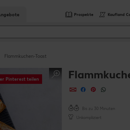
-Angebote
Prospekte
Kaufland C
Flammkuchen-Toast
Flammkuche
er Pinterest teilen
per E-Mail teilen
per Facebook teil
per Pinterest 
per What
Bis zu 30 Minuten
Unkompliziert