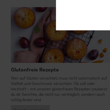
Glutenfreie Rezepte
Wer auf Gluten verzichtet, muss nicht automatisch auf
Vielfalt und Geschmack verzichten. Ob süß oder
herzhaft – mit unseren glutenfreien Rezepten zauberst
du dir Gerichte, die nicht nur verträglich, sondern auch
richtig lecker sind.