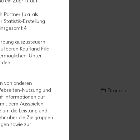
d ein Zugriff auf
 Partner (u.a. als
 Statistik-Erstellung
 insgesamt
4
erbung auszusteuern
ufbaren Kaufland Filial-
ermöglichen. Unter
u den
en von anderen
 Webseiten-Nutzung und
Drucken
uf Informationen auf
 mit dem Ausspielen
 um die Leistung und
hr über die Zielgruppen
ngen sowie zur