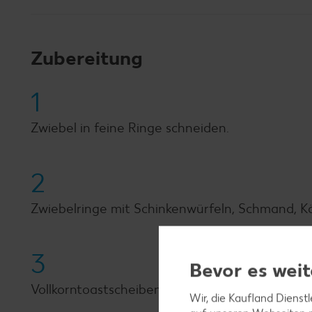
Zubereitung
1
Zwiebel in feine Ringe schneiden.
2
Zwiebelringe mit Schinkenwürfeln, Schmand, K
3
Bevor es weit
Vollkorntoastscheiben mit Abstand auf ein mit
Wir, die Kaufland Dienst