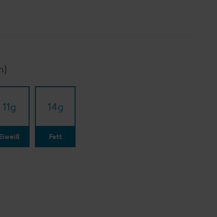
n)
11
g
14
g
Eiweiß
Fett