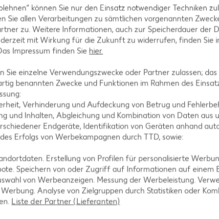
blehnen“ können Sie nur den Einsatz notwendiger Techniken zul
n Sie allen Verarbeitungen zu sämtlichen vorgenannten Zweck
rtner zu. Weitere Informationen, auch zur Speicherdauer der 
ezepte
Muffin-Rezepte
jederzeit mit Wirkung für die Zukunft zu widerrufen, finden Sie 
 Das Impressum finden Sie
hier.
-Rezepte
Apfelkuchen-Rezepte
Rezepte
Schokokuchen-Rezepte
 Sie einzelne Verwendungszwecke oder Partner zulassen; das g
artig benannten Zwecke und Funktionen im Rahmen des Einsatz
ezepte
Torten-Rezepte
ssung:
l-Rezepte
Eis-Rezepte
erheit, Verhinderung und Aufdeckung von Betrug und Fehlerbeh
g und Inhalten, Abgleichung und Kombination von Daten aus u
ezepte
Pfannkuchen-Rezepte
rschiedener Endgeräte, Identifikation von Geräten anhand aut
zepte
Plätzchen-Rezepte
 des Erfolgs von Werbekampagnen durch TTD, sowie:
dortdaten. Erstellung von Profilen für personalisierte Werbu
ote. Speichern von oder Zugriff auf Informationen auf einem
uswahl von Werbeanzeigen. Messung der Werbeleistung. Verwe
r Werbung. Analyse von Zielgruppen durch Statistiken oder Ko
len.
Liste der Partner (Lieferanten)