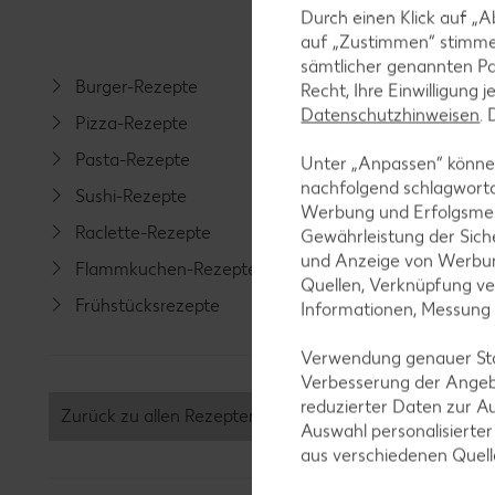
Durch einen Klick auf „A
auf „Zustimmen“ stimme
sämtlicher genannten Pa
Burger-Rezepte
Salat-R
Recht, Ihre Einwilligung 
Datenschutzhinweisen
.
Pizza-Rezepte
Spargel
Pasta-Rezepte
Fleisch-
Unter „Anpassen“ können
nachfolgend schlagwort
Sushi-Rezepte
Fisch-R
Werbung und Erfolgsme
Raclette-Rezepte
Geflüge
Gewährleistung der Sich
und Anzeige von Werbun
Flammkuchen-Rezepte
Lamm-R
Quellen, Verknüpfung ve
Frühstücksrezepte
Grill-Re
Informationen, Messung
Verwendung genauer Stan
Verbesserung der Angeb
reduzierter Daten zur A
Zurück zu allen Rezepten
Auswahl personalisierte
aus verschiedenen Quel