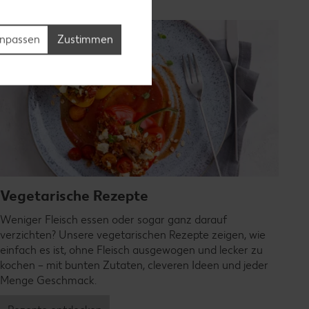
npassen
Zustimmen
Vegetarische Rezepte
Weniger Fleisch essen oder sogar ganz darauf
verzichten? Unsere vegetarischen Rezepte zeigen, wie
einfach es ist, ohne Fleisch ausgewogen und lecker zu
kochen – mit bunten Zutaten, cleveren Ideen und jeder
Menge Geschmack.