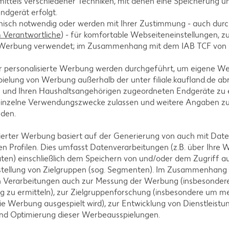
ittels verschiedener Techniken, mit denen eine Speicherung un
ndgerät erfolgt.
hnisch notwendig oder werden mit Ihrer Zustimmung - auch durch
Verantwortliche
) - für komfortable Webseiteneinstellungen, zur
astscheiben verteilen.
te Werbung verwendet; im Zusammenhang mit dem IAB TCF von
r personalisierte Werbung werden durchgeführt, um eigene W
ielung von Werbung außerhalb der unter filiale.kaufland.de abr
n und Ihren Haushaltsangehörigen zugeordneten Endgeräte zu 
goldbraun und knusprig backen.
einzelne Verwendungszwecke zulassen und weitere Angaben z
nden.
isierter Werbung basiert auf der Generierung von auch mit Dat
n Profilen. Dies umfasst Datenverarbeitungen (z.B. über Ihre
ten) einschließlich dem Speichern von und/oder dem Zugriff a
stellung von Zielgruppen (sog. Segmenten). Im Zusammenhang
n Verarbeitungen auch zur Messung der Werbung (insbesondere
g zu ermitteln), zur Zielgruppenforschung (insbesondere um me
ie Werbung ausgespielt wird), zur Entwicklung von Dienstleistu
und Optimierung dieser Werbeausspielungen.
tegorien