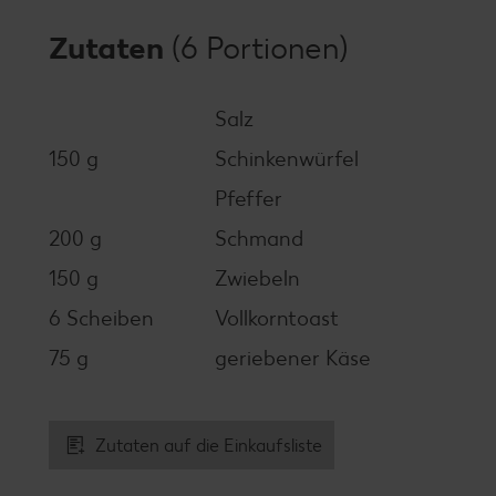
Zutaten
(6 Portionen)
Salz
150 g
Schinkenwürfel
Pfeffer
200 g
Schmand
150 g
Zwiebeln
6 Scheiben
Vollkorntoast
75 g
geriebener Käse
Zutaten auf die Einkaufsliste